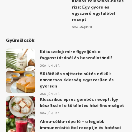
Kiadós zöldbabos-húsos
rizs: Egy gyors és
egyszerű egytálétel
recept
2026. MÁJUS 31.
Gyümölcsök
Kókuszolaj: mire figyeljünk a
fogyasztásánál és használatánál?
2026. JÚNIUS 1.
Sütőtökös sajttorta sütés nélkül:
narancsos édesség egyszerűen és
gyorsan
2026. JÚNIUS 1.
Klasszikus epres gombóc recept: Így
készítsd el a tökéletes házi finomságot
2026. JÚNIUS 1.
Alma-cékla-répa lé – a legjobb
immunerősítő ital receptje és hatásai