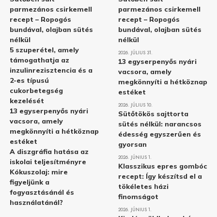
parmezános csirkemell
parmezános csirkemell
recept – Ropogós
recept – Ropogós
bundával, olajban sütés
bundával, olajban sütés
nélkül
nélkül
5 szuperétel, amely
2026. JÚLIUS 31.
támogathatja az
13 egyserpenyős nyári
inzulinrezisztencia és a
vacsora, amely
2-es típusú
megkönnyíti a hétköznap
cukorbetegség
estéket
kezelését
2026. JÚLIUS 10.
13 egyserpenyős nyári
Sütőtökös sajttorta
vacsora, amely
sütés nélkül: narancsos
megkönnyíti a hétköznap
édesség egyszerűen és
estéket
gyorsan
A diszgráfia hatása az
2026. JÚNIUS 1.
iskolai teljesítményre
Klasszikus epres gombóc
Kókuszolaj: mire
recept: Így készítsd el a
figyeljünk a
tökéletes házi
fogyasztásánál és
finomságot
használatánál?
2026. JÚNIUS 1.