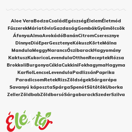
Aloe Vera
Bodza
Család
Egészség
Élelem
Életmód
Fűszerek
Máriatövis
Gazdaság
Gombák
Gyümölcsök
Áfonya
Alma
Avokádó
Banán
Citrom
Cseresznye
Dinnye
Dió
Eper
Gesztenye
Kókusz
Körte
Málna
Mandula
Meggy
Narancs
Őszibarack
Hagyomány
Kaktusz
Kukorica
Levendula
Otthon
Receptek
Rózsa
Brokkoli
Burgonya
Cékla
Cukkini
Fokhagyma
Hagyma
Karfiol
Lencse
Levendula
Padlizsán
Paprika
Paradicsom
Retek
Rizs
Zöldségek
Sárgarépa
Savanyú káposzta
Spárga
Spenót
Sütőtök
Uborka
Zeller
Zöldbab
Zöldborsó
Sárgabarack
Szeder
Szilva