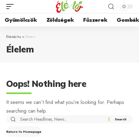
Gyümölcsök
Zöldségek
Fűszerek
Gombá
Éléstár.hu
>
Élelem
Élelem
Oops! Nothing here
It seems we can’t find what you’re looking for. Perhaps
searching can help.
Return to Homepage