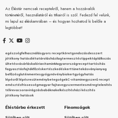
Az Éléstár nemcsak receptekről, hanem a hozzávalók
történetéről, használatáról és titkairól is szól. Fedezd fel velünk,
mi lapul az éléskamrában – és hogyan hozhatod ki belőle a
legtöbbet!
egészség
felhasználás
gyors recept
köret
gondozás
desszert
jótékony hatás
diéta
tárolás
házilag
termesztés
tippek
táplálkozás
ültetés
vásárlás
kalória
vitamin
Magyarország
recept
tartósítás
fagyasztás
fajták
főzés
kertészkedés
kert
tünetek
ásványianyag
befőzés
gluténmentes
gyógynövény
biokert
gyógyhatás
lépésről lépésre
sütemény
betegségek
C-vitamin
egyszerű recept
emésztés
frissesség
magyar fajta
vegyszermentes
méregtelenítés
télire
vacsora
virágzás
babáknak
elkészítés
házi készítés
jótékony hatások
Éléstárba érkezett
Finomságok
Sütőben sült
Sütőben sült