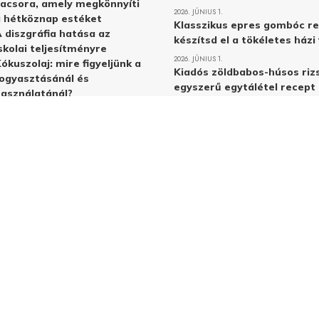
acsora, amely megkönnyíti
2026. JÚNIUS 1.
 hétköznap estéket
Klasszikus epres gombóc re
 diszgráfia hatása az
készítsd el a tökéletes ház
skolai teljesítményre
2026. JÚNIUS 1.
ókuszolaj: mire figyeljünk a
Kiadós zöldbabos-húsos rizs
ogyasztásánál és
egyszerű egytálétel recept
asználatánál?
2026. MÁJUS 31.