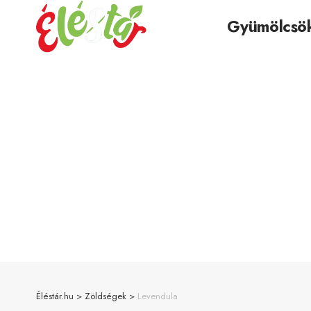
Gyümölcsö
Éléstár.hu
>
Zöldségek
>
Levendula