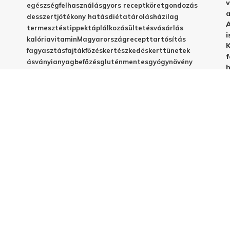
v
egészség
felhasználás
gyors recept
köret
gondozás
a
desszert
jótékony hatás
diéta
tárolás
házilag
A
termesztés
tippek
táplálkozás
ültetés
vásárlás
i
kalória
vitamin
Magyarország
recept
tartósítás
K
fagyasztás
fajták
főzés
kertészkedés
kert
tünetek
f
ásványianyag
befőzés
gluténmentes
gyógynövény
h
biokert
gyógyhatás
lépésről lépésre
sütemény
betegségek
C-vitamin
egyszerű recept
emésztés
frissesség
magyar fajta
vegyszermentes
méregtelenítés
télire
vacsora
virágzás
babáknak
elkészítés
házi készítés
jótékony hatások