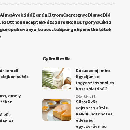
Alma
Avokádó
Banán
Citrom
Cseresznye
Dinnye
Dió
ula
Otthon
Receptek
Rózsa
Brokkoli
Burgonya
Cékla
garépa
Savanyú káposzta
Spárga
Spenót
Sütőtök
a
Gyümölcsök
irkemell
Kókuszolaj: mire
 olajban sütés
figyeljünk a
fogyasztásánál és
használatánál?
ora, amely
2026. JÚNIUS 1.
stéket
Sütőtökös
sajttorta sütés
nélkül: narancsos
élkül:
édesség
űen és
egyszerűen és