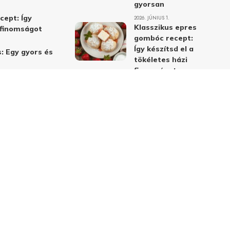
gyorsan
cept: Így
2026. JÚNIUS 1.
Klasszikus epres
i finomságot
gombóc recept:
Így készítsd el a
: Egy gyors és
tökéletes házi
finomságot
2026. JÚNIUS 1.
Alma-cékla-répa
lé – a legjobb
immunerősítő ital
receptje és
hatásai
2026. JÚNIUS 1.
Almás-mákos
sütemények: A
legjobb receptek
a klasszikus
ízpárosítással
2026. MÁJUS 31.