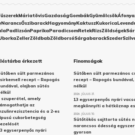
Fűszerek
Máriatövis
Gazdaság
Gombák
Gyümölcsök
Áfonya
y
Narancs
Őszibarack
Hagyomány
Kaktusz
Kukorica
Levend
ula
Padlizsán
Paprika
Paradicsom
Retek
Rizs
Zöldségek
Sár
Uborka
Zeller
Zöldbab
Zöldborsó
Sárgabarack
Szeder
Szilv
Éléstárba érkezett
Finomságok
Sütőben sült parmezános
Sütőben sült parmezános cs
sirkemell recept – Ropogós
recept – Ropogós bundával,
undával, olajban sütés
nélkül
élkül
2026. JÚLIUS 31.
 szuperétel, amely
13 egyserpenyős nyári vacs
támogathatja az
megkönnyíti a hétköznap e
nzulinrezisztencia és a 2-es
2026. JÚLIUS 10.
ípusú cukorbetegség
Sütőtökös sajttorta sütés n
ezelését
narancsos édesség egyszer
3 egyserpenyős nyári
gyorsan