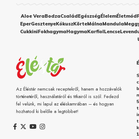
Aloe Vera
Bodza
Család
Egészség
Élelem
Életmód
Eper
Gesztenye
Kókusz
Körte
Málna
Mandula
Megg
Cukkini
Fokhagyma
Hagyma
Karfiol
Lencse
Levend
c
b
Az Éléstár nemcsak receptekről, hanem a hozzávalók
n
történetéről, használatáról és titkairól is szól. Fedezd
5
fel velünk, mi lapul az éléskamrában – és hogyan
hozhatod ki belőle a legtöbbet!
i
t
k
1