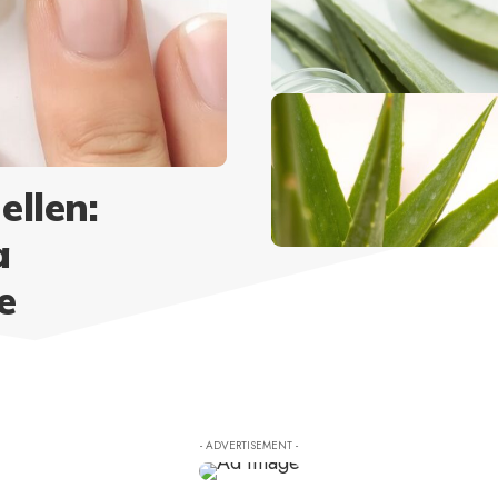
llen:
a
e
- ADVERTISEMENT -