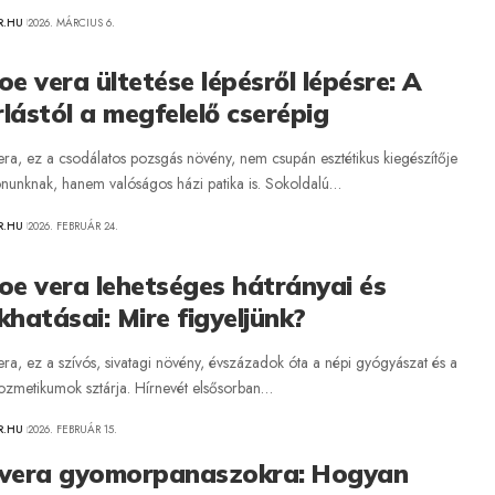
R.HU
2026. MÁRCIUS 6.
oe vera ültetése lépésről lépésre: A
lástól a megfelelő cserépig
era, ez a csodálatos pozsgás növény, nem csupán esztétikus kiegészítője
honunknak, hanem valóságos házi patika is. Sokoldalú…
R.HU
2026. FEBRUÁR 24.
oe vera lehetséges hátrányai és
khatásai: Mire figyeljünk?
ra, ez a szívós, sivatagi növény, évszázadok óta a népi gyógyászat és a
zmetikumok sztárja. Hírnevét elsősorban…
R.HU
2026. FEBRUÁR 15.
 vera gyomorpanaszokra: Hogyan