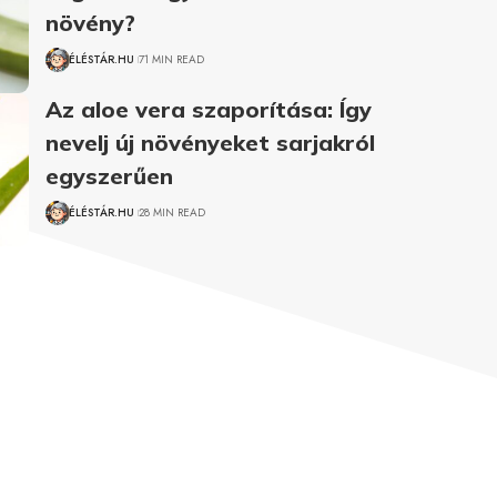
növény?
ÉLÉSTÁR.HU
71 MIN READ
Az aloe vera szaporítása: Így
nevelj új növényeket sarjakról
egyszerűen
ÉLÉSTÁR.HU
28 MIN READ