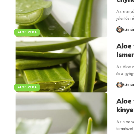
Az aranyér
jelentős r
ÉLÉSTÁ
ALOE VERA
Aloe 
Isme
Az Aloe ve
és a gyóg
ÉLÉSTÁ
ALOE VERA
Aloe 
kinye
Az aloe ve
természet 