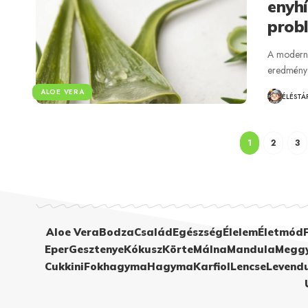
enyhí
prob
A modern é
eredménye
ALOE VERA
ÉLÉSTÁ
1
2
3
Aloe Vera
Bodza
Család
Egészség
Élelem
Életmód
Eper
Gesztenye
Kókusz
Körte
Málna
Mandula
Megg
Cukkini
Fokhagyma
Hagyma
Karfiol
Lencse
Levend