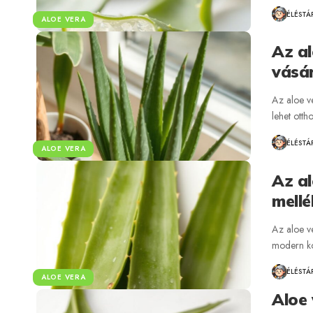
ÉLÉSTÁ
ALOE VERA
Az al
vásár
Az aloe v
lehet ott
ÉLÉSTÁ
ALOE VERA
Az al
mellé
Az aloe ve
modern ko
ÉLÉSTÁ
ALOE VERA
Aloe