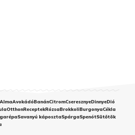
Alma
Avokádó
Banán
Citrom
Cseresznye
Dinnye
Dió
ula
Otthon
Receptek
Rózsa
Brokkoli
Burgonya
Cékla
garépa
Savanyú káposzta
Spárga
Spenót
Sütőtök
a