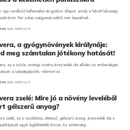
 egy rendkívül kellemetlen és gyakori állapot, amely a felnőtt lakosság
észét érinti. Bár sokan szégyenérzetből nem beszélnek…
R.HU
2026. MÁRCIUS 19.
vera, a gyógynövények királynője:
rd meg számtalan jótékony hatását!
ra, ez a szívós, sivatagi növény évezredek óta elkíséri az emberiséget,
yászat, a szépségápolás, valamint az…
R.HU
2026. MÁRCIUS 11.
vera zselé: Mire jó a növény leveléből
rt gélszerű anyag?
ra zselé, ez a csodálatos, áttetsző, gélszerű anyag, évezredek óta a
patikájának egyik legféltettebb kincse. Az emberiség…