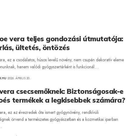
oe vera teljes gondozási útmutatója:
lás, ültetés, öntözés
era, ez a csodálatos, húsos levelű növény, nem csupán dekoratív eleme
honunknak, hanem valódi gyógyszertárként is funkcionál.…
R.HU
2026. ÁPRILIS 20.
 vera csecsemőknek: Biztonságosak-e
loés termékek a legkisebbek számára?
era, ez az évezredek óta ismert gyógynövény, rendkívüli
égnek örvend a természetes gyógyászatban és a kozmetikai iparban
…