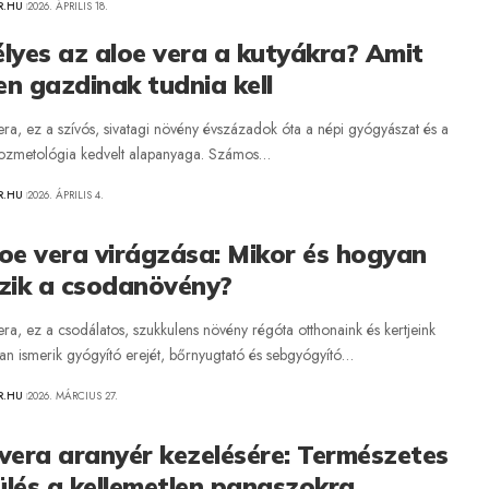
R.HU
2026. ÁPRILIS 18.
lyes az aloe vera a kutyákra? Amit
n gazdinak tudnia kell
era, ez a szívós, sivatagi növény évszázadok óta a népi gyógyászat és a
ozmetológia kedvelt alapanyaga. Számos…
R.HU
2026. ÁPRILIS 4.
oe vera virágzása: Mikor és hogyan
gzik a csodanövény?
ra, ez a csodálatos, szukkulens növény régóta otthonaink és kertjeink
kan ismerik gyógyító erejét, bőrnyugtató és sebgyógyító…
R.HU
2026. MÁRCIUS 27.
vera aranyér kezelésére: Természetes
lés a kellemetlen panaszokra