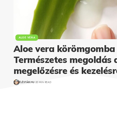
ALOE VERA
Aloe vera körömgomba e
Természetes megoldás 
megelőzésre és kezelésr
ÉLÉSTÁR.HU
20 MIN READ