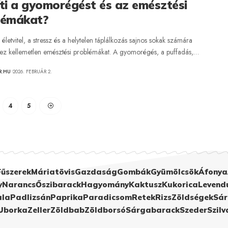
ti a gyomorégést és az emésztési
lémákat?
letvitel, a stressz és a helytelen táplálkozás sajnos sokak számára
z kellemetlen emésztési problémákat. A gyomorégés, a puffadás,…
R.HU
2026. FEBRUÁR 2.
4
5
Fűszerek
Máriatövis
Gazdaság
Gombák
Gyümölcsök
Áfonya
y
Narancs
Őszibarack
Hagyomány
Kaktusz
Kukorica
Levend
ula
Padlizsán
Paprika
Paradicsom
Retek
Rizs
Zöldségek
Sár
Uborka
Zeller
Zöldbab
Zöldborsó
Sárgabarack
Szeder
Szilv