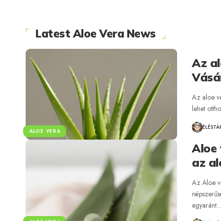
Latest Aloe Vera News
Az al
Vásár
Az aloe v
lehet ott
ÉLÉSTÁ
ALOE VERA
Aloe
az a
Az Aloe v
népszerűs
egyaránt.