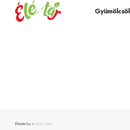
Gyümölcsö
Éléstár.hu
>
Aloe Vera