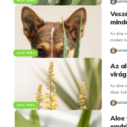
ALOE VERA
ÉLÉSTÁ
Veszé
minde
Az aloe v
modern k
ÉLÉSTÁ
ALOE VERA
Az al
virá
Az aloe ve
dísze. So
ÉLÉSTÁ
ALOE VERA
Aloe 
enyhü