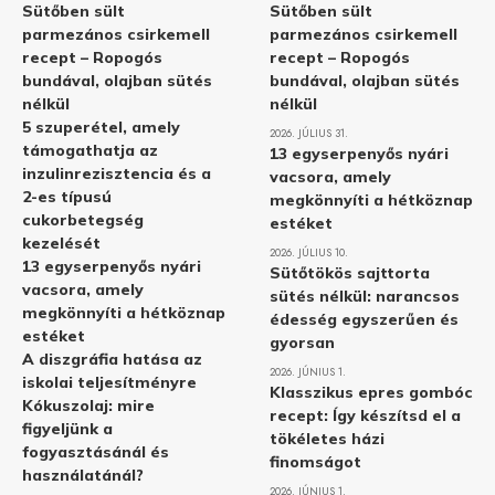
Sütőben sült
Sütőben sült
parmezános csirkemell
parmezános csirkemell
recept – Ropogós
recept – Ropogós
bundával, olajban sütés
bundával, olajban sütés
nélkül
nélkül
5 szuperétel, amely
2026. JÚLIUS 31.
támogathatja az
13 egyserpenyős nyári
inzulinrezisztencia és a
vacsora, amely
2-es típusú
megkönnyíti a hétköznap
cukorbetegség
estéket
kezelését
2026. JÚLIUS 10.
13 egyserpenyős nyári
Sütőtökös sajttorta
vacsora, amely
sütés nélkül: narancsos
megkönnyíti a hétköznap
édesség egyszerűen és
estéket
gyorsan
A diszgráfia hatása az
2026. JÚNIUS 1.
iskolai teljesítményre
Klasszikus epres gombóc
Kókuszolaj: mire
recept: Így készítsd el a
figyeljünk a
tökéletes házi
fogyasztásánál és
finomságot
használatánál?
2026. JÚNIUS 1.