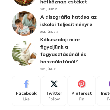
hétköznap estéket
2026. JÚLIUS 10.
A diszgráfia hatása az
iskolai teljesítményre
2026. JÚNIUS 15.
Kókuszolaj: mire
figyeljünk a
fogyasztásánál és
használatánál?
2026. JÚNIUS 1.
Facebook
Twitter
Pinterest
Ins
Like
Follow
Pin
F