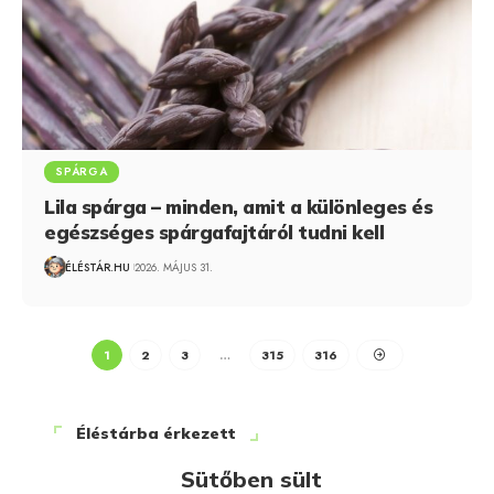
SPÁRGA
Lila spárga – minden, amit a különleges és
egészséges spárgafajtáról tudni kell
ÉLÉSTÁR.HU
2026. MÁJUS 31.
1
2
3
…
315
316
Éléstárba érkezett
Sütőben sült