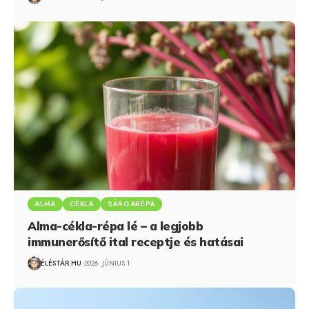
ALMA
CÉKLA
SÁRGARÉPA
Alma-cékla-répa lé – a legjobb
immunerősítő ital receptje és hatásai
ÉLÉSTÁR.HU
2026. JÚNIUS 1.