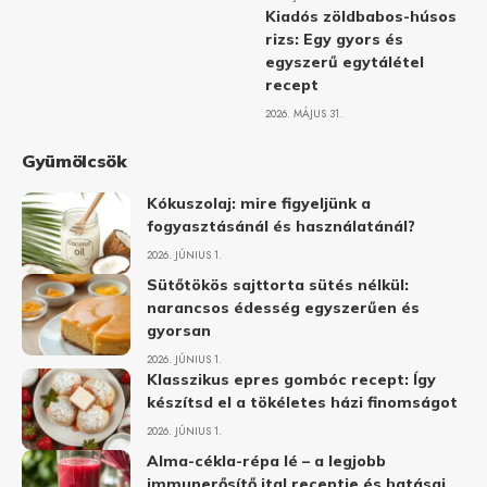
Kiadós zöldbabos-húsos
rizs: Egy gyors és
egyszerű egytálétel
recept
2026. MÁJUS 31.
Gyümölcsök
Kókuszolaj: mire figyeljünk a
fogyasztásánál és használatánál?
2026. JÚNIUS 1.
Sütőtökös sajttorta sütés nélkül:
narancsos édesség egyszerűen és
gyorsan
2026. JÚNIUS 1.
Klasszikus epres gombóc recept: Így
készítsd el a tökéletes házi finomságot
2026. JÚNIUS 1.
Alma-cékla-répa lé – a legjobb
immunerősítő ital receptje és hatásai