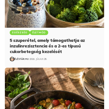
EGÉSZSÉG
ÉLETMÓD
5 szuperétel, amely támogathatja az
inzulinrezisztencia és a 2-es típusú
cukorbetegség kezelését
ÉLÉSTÁR.HU
2026. JÚLIUS 28.