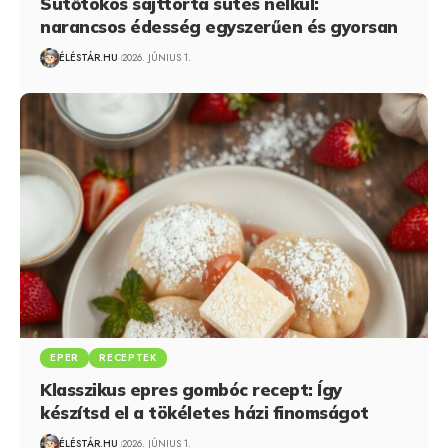
Sütőtökös sajttorta sütés nélkül:
narancsos édesség egyszerűen és gyorsan
ÉLÉSTÁR.HU
2026. JÚNIUS 1.
EPER
RECEPTEK
Klasszikus epres gombóc recept: Így
készítsd el a tökéletes házi finomságot
ÉLÉSTÁR.HU
2026. JÚNIUS 1.