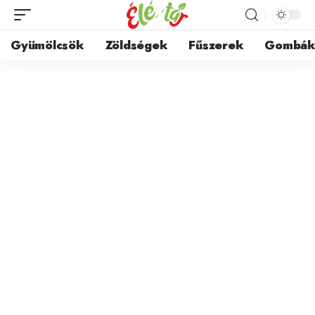
Gyümölcsök
Zöldségek
Fűszerek
Gombá