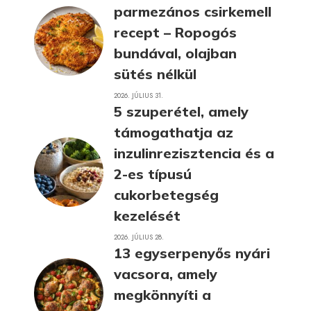
parmezános csirkemell
recept – Ropogós
bundával, olajban
sütés nélkül
2026. JÚLIUS 31.
5 szuperétel, amely
támogathatja az
inzulinrezisztencia és a
2-es típusú
cukorbetegség
kezelését
2026. JÚLIUS 28.
13 egyserpenyős nyári
vacsora, amely
megkönnyíti a