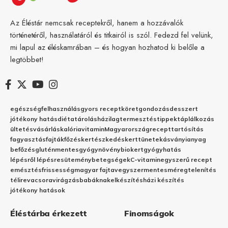
Az Éléstár nemcsak receptekről, hanem a hozzávalók
történetéről, használatáról és titkairól is szól. Fedezd fel velünk,
mi lapul az éléskamrában – és hogyan hozhatod ki belőle a
legtöbbet!
egészség
felhasználás
gyors recept
köret
gondozás
desszert
jótékony hatás
diéta
tárolás
házilag
termesztés
tippek
táplálkozás
ültetés
vásárlás
kalória
vitamin
Magyarország
recept
tartósítás
fagyasztás
fajták
főzés
kertészkedés
kert
tünetek
ásványianyag
befőzés
gluténmentes
gyógynövény
biokert
gyógyhatás
lépésről lépésre
sütemény
betegségek
C-vitamin
egyszerű recept
emésztés
frissesség
magyar fajta
vegyszermentes
méregtelenítés
télire
vacsora
virágzás
babáknak
elkészítés
házi készítés
jótékony hatások
Éléstárba érkezett
Finomságok