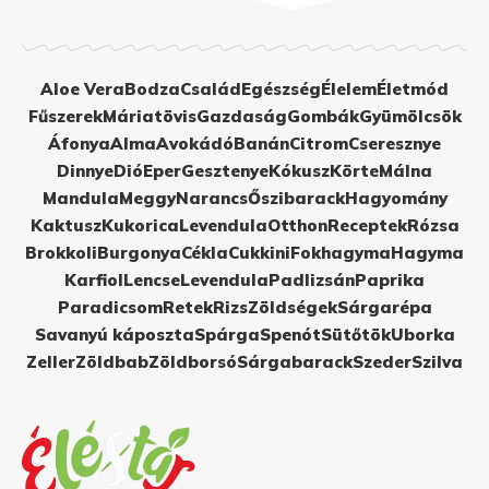
Aloe Vera
Bodza
Család
Egészség
Élelem
Életmód
Fűszerek
Máriatövis
Gazdaság
Gombák
Gyümölcsök
Áfonya
Alma
Avokádó
Banán
Citrom
Cseresznye
Dinnye
Dió
Eper
Gesztenye
Kókusz
Körte
Málna
Mandula
Meggy
Narancs
Őszibarack
Hagyomány
Kaktusz
Kukorica
Levendula
Otthon
Receptek
Rózsa
Brokkoli
Burgonya
Cékla
Cukkini
Fokhagyma
Hagyma
Karfiol
Lencse
Levendula
Padlizsán
Paprika
Paradicsom
Retek
Rizs
Zöldségek
Sárgarépa
Savanyú káposzta
Spárga
Spenót
Sütőtök
Uborka
Zeller
Zöldbab
Zöldborsó
Sárgabarack
Szeder
Szilva