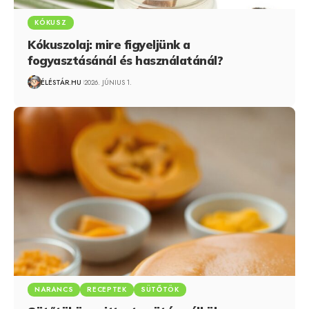
KÓKUSZ
Kókuszolaj: mire figyeljünk a
fogyasztásánál és használatánál?
ÉLÉSTÁR.HU
2026. JÚNIUS 1.
NARANCS
RECEPTEK
SÜTŐTÖK