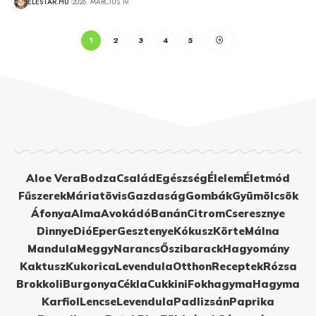
ÉLÉSTÁR.HU
2026. MÁRCIUS 19.
1
2
3
4
5
Aloe Vera
Bodza
Család
Egészség
Élelem
Életmód
Fűszerek
Máriatövis
Gazdaság
Gombák
Gyümölcsök
Áfonya
Alma
Avokádó
Banán
Citrom
Cseresznye
Dinnye
Dió
Eper
Gesztenye
Kókusz
Körte
Málna
Mandula
Meggy
Narancs
Őszibarack
Hagyomány
Kaktusz
Kukorica
Levendula
Otthon
Receptek
Rózsa
Brokkoli
Burgonya
Cékla
Cukkini
Fokhagyma
Hagyma
Karfiol
Lencse
Levendula
Padlizsán
Paprika