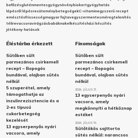
befőzés
gluténmentes
gyógynövény
biokert
gyógyhatás
lépésről lépésre
sütemény
betegségek
C-vitamin
egyszerű recept
emésztés
frissesség
magyar fajta
vegyszermentes
méregtelenítés
télire
vacsora
virágzás
babáknak
elkészítés
házi készítés
jótékony hatások
Éléstárba érkezett
Finomságok
Sütőben sült
Sütőben sült
parmezános csirkemell
parmezános csirkemell
recept – Ropogós
recept – Ropogós
bundával, olajban sütés
bundával, olajban sütés
nélkül
nélkül
5 szuperétel, amely
2026. JÚLIUS 31.
támogathatja az
13 egyserpenyős nyári
inzulinrezisztencia és a
vacsora, amely
2-es típusú
megkönnyíti a hétköznap
cukorbetegség
estéket
kezelését
2026. JÚLIUS 10.
13 egyserpenyős nyári
Sütőtökös sajttorta
vacsora, amely
sütés nélkül: narancsos