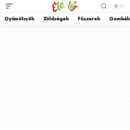
Gyümölcsök
Zöldségek
Fűszerek
Gombá