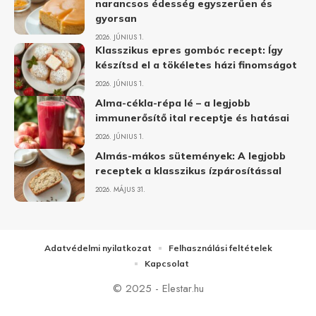
narancsos édesség egyszerűen és
gyorsan
2026. JÚNIUS 1.
Klasszikus epres gombóc recept: Így
készítsd el a tökéletes házi finomságot
2026. JÚNIUS 1.
Alma-cékla-répa lé – a legjobb
immunerősítő ital receptje és hatásai
2026. JÚNIUS 1.
Almás-mákos sütemények: A legjobb
receptek a klasszikus ízpárosítással
2026. MÁJUS 31.
Adatvédelmi nyilatkozat
Felhasználási feltételek
Kapcsolat
© 2025 - Elestar.hu