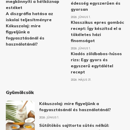
megkönnyíti a hétköznap
édesség egyszerűen és
estéket
gyorsan
A diszgráfia hatása az
2026. JÚNIUS 1.
iskolai teljesítményre
Klasszikus epres gombóc
Kókuszolaj: mire
recept: Így készítsd el a
figyeljünk a
tökéletes házi
fogyasztásánál és
finomságot
használatánál?
2026. JÚNIUS 1.
Kiadós zöldbabos-húsos
rizs: Egy gyors és
egyszerű egytálétel
recept
2026. MÁJUS 31.
Gyümölcsök
Kókuszolaj: mire figyeljünk a
fogyasztásánál és használatánál?
2026. JÚNIUS 1.
Sütőtökös sajttorta sütés nélkül: