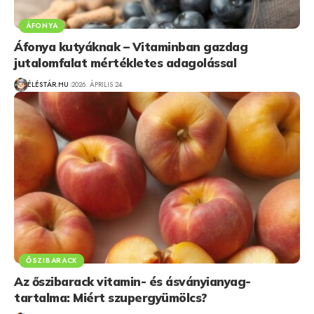
ÁFONYA
Áfonya kutyáknak – Vitaminban gazdag
jutalomfalat mértékletes adagolással
ÉLÉSTÁR.HU
2026. ÁPRILIS 24.
ŐSZIBARACK
Az őszibarack vitamin- és ásványianyag-
tartalma: Miért szupergyümölcs?