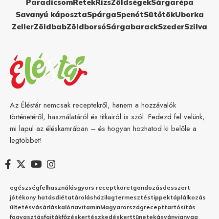
Paradicsom
Retek
Rizs
Zöldségek
Sárgarépa
Savanyú káposzta
Spárga
Spenót
Sütőtök
Uborka
Zeller
Zöldbab
Zöldborsó
Sárgabarack
Szeder
Szilva
Az Éléstár nemcsak receptekről, hanem a hozzávalók
történetéről, használatáról és titkairól is szól. Fedezd fel velünk,
mi lapul az éléskamrában – és hogyan hozhatod ki belőle a
legtöbbet!
egészség
felhasználás
gyors recept
köret
gondozás
desszert
jótékony hatás
diéta
tárolás
házilag
termesztés
tippek
táplálkozás
ültetés
vásárlás
kalória
vitamin
Magyarország
recept
tartósítás
fagyasztás
fajták
főzés
kertészkedés
kert
tünetek
ásványianyag