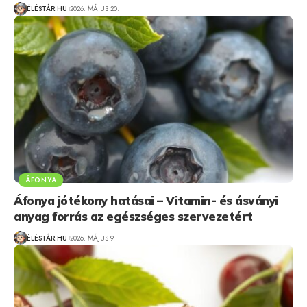
ÉLÉSTÁR.HU
2026. MÁJUS 20.
ÁFONYA
Áfonya jótékony hatásai – Vitamin- és ásványi
anyag forrás az egészséges szervezetért
ÉLÉSTÁR.HU
2026. MÁJUS 9.