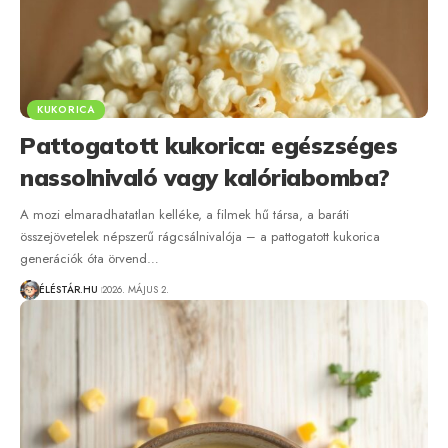
KUKORICA
Pattogatott kukorica: egészséges
nassolnivaló vagy kalóriabomba?
A mozi elmaradhatatlan kelléke, a filmek hű társa, a baráti
összejövetelek népszerű rágcsálnivalója – a pattogatott kukorica
generációk óta örvend…
ÉLÉSTÁR.HU
2026. MÁJUS 2.