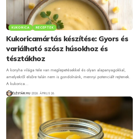
KUKORICA
RECEPTEK
Kukoricamártás készítése: Gyors és
variálható szósz húsokhoz és
tésztákhoz
A konyha világa tele van meglepetésekkel és olyan alapanyagokkal,
amelyekről elsőre talán nem is gondolnánk, mennyi potenciált rejtenek.
A kukorica…
ÉLÉSTÁR.HU
2026. ÁPRILIS 26.