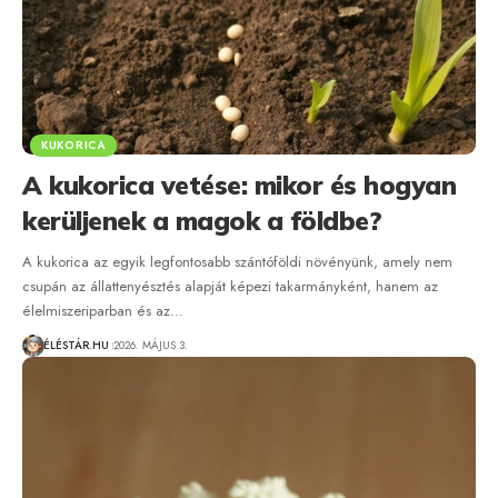
KUKORICA
A kukorica vetése: mikor és hogyan
kerüljenek a magok a földbe?
A kukorica az egyik legfontosabb szántóföldi növényünk, amely nem
csupán az állattenyésztés alapját képezi takarmányként, hanem az
élelmiszeriparban és az…
ÉLÉSTÁR.HU
2026. MÁJUS 3.