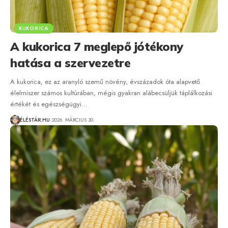
KUKORICA
A kukorica 7 meglepő jótékony
hatása a szervezetre
A kukorica, ez az aranyló szemű növény, évszázadok óta alapvető
élelmiszer számos kultúrában, mégis gyakran alábecsüljük táplálkozási
értékét és egészségügyi…
ÉLÉSTÁR.HU
2026. MÁRCIUS 30.