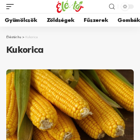
Gyümölcsök
Zöldségek
Fűszerek
Gombá
Éléstár.hu
>
Kukorica
Kukorica