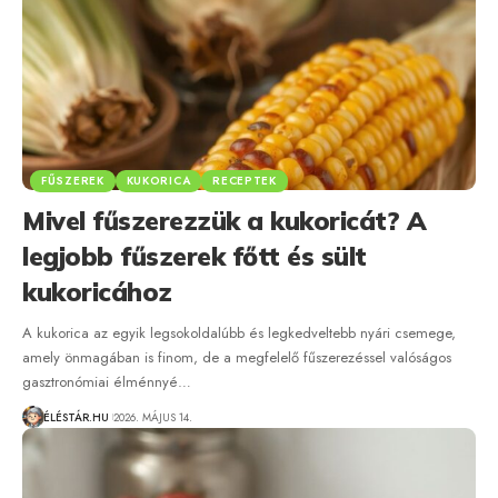
FŰSZEREK
KUKORICA
RECEPTEK
Mivel fűszerezzük a kukoricát? A
legjobb fűszerek főtt és sült
kukoricához
A kukorica az egyik legsokoldalúbb és legkedveltebb nyári csemege,
amely önmagában is finom, de a megfelelő fűszerezéssel valóságos
gasztronómiai élménnyé…
ÉLÉSTÁR.HU
2026. MÁJUS 14.