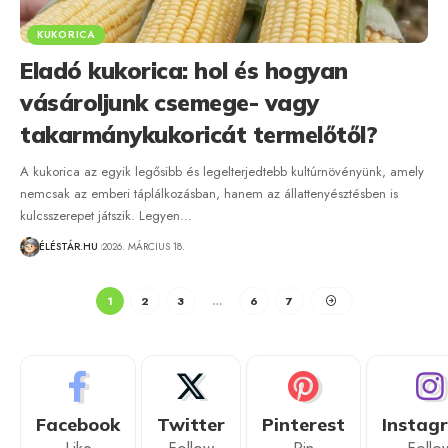
KUKORICA
Eladó kukorica: hol és hogyan
vásároljunk csemege- vagy
takarmánykukoricát termelőtől?
A kukorica az egyik legősibb és legelterjedtebb kultúrnövényünk, amely
nemcsak az emberi táplálkozásban, hanem az állattenyésztésben is
kulcsszerepet játszik. Legyen…
ÉLÉSTÁR.HU
2026. MÁRCIUS 18.
1
2
3
…
6
7
Facebook
Twitter
Pinterest
Instag