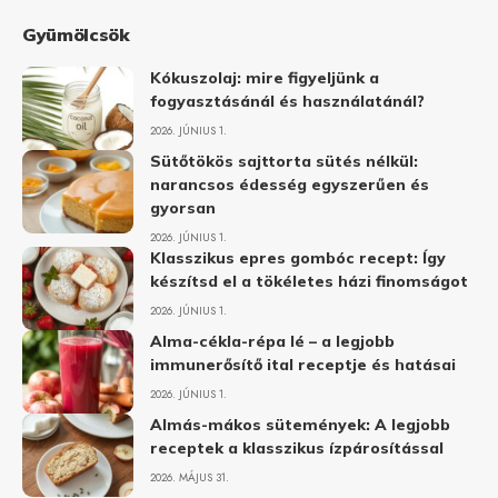
Gyümölcsök
Kókuszolaj: mire figyeljünk a
fogyasztásánál és használatánál?
2026. JÚNIUS 1.
Sütőtökös sajttorta sütés nélkül:
narancsos édesség egyszerűen és
gyorsan
2026. JÚNIUS 1.
Klasszikus epres gombóc recept: Így
készítsd el a tökéletes házi finomságot
2026. JÚNIUS 1.
Alma-cékla-répa lé – a legjobb
immunerősítő ital receptje és hatásai
2026. JÚNIUS 1.
Almás-mákos sütemények: A legjobb
receptek a klasszikus ízpárosítással
2026. MÁJUS 31.