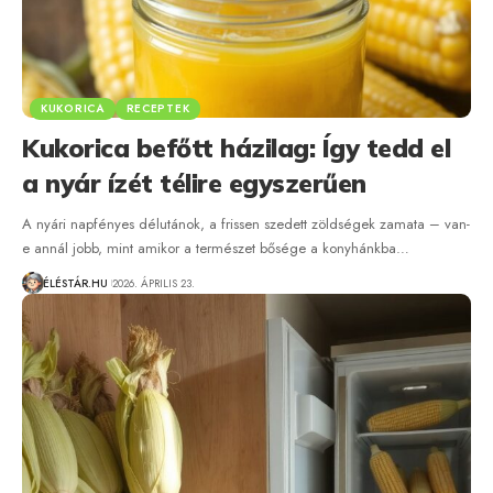
KUKORICA
RECEPTEK
Kukorica befőtt házilag: Így tedd el
a nyár ízét télire egyszerűen
A nyári napfényes délutánok, a frissen szedett zöldségek zamata – van-
e annál jobb, mint amikor a természet bősége a konyhánkba…
ÉLÉSTÁR.HU
2026. ÁPRILIS 23.