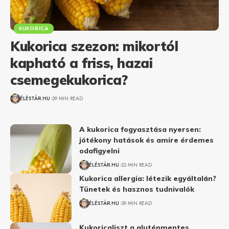
KUKORICA
Kukorica szezon: mikortól
kapható a friss, hazai
csemegekukorica?
ÉLÉSTÁR.HU
29 MIN READ
A kukorica fogyasztása nyersen:
jótékony hatások és amire érdemes
odafigyelni
ÉLÉSTÁR.HU
22 MIN READ
Kukorica allergia: létezik egyáltalán?
Tünetek és hasznos tudnivalók
ÉLÉSTÁR.HU
39 MIN READ
Kukoricaliszt a gluténmentes