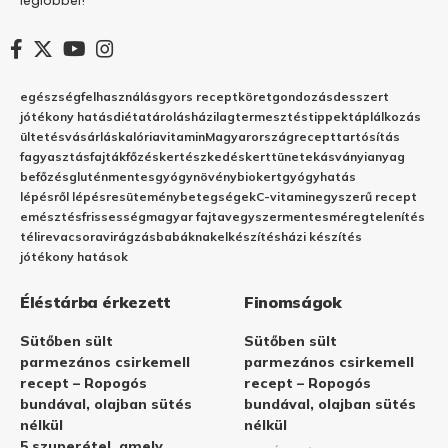
egészség
felhasználás
gyors recept
köret
gondozás
desszert
jótékony hatás
diéta
tárolás
házilag
termesztés
tippek
táplálkozás
ültetés
vásárlás
kalória
vitamin
Magyarország
recept
tartósítás
fagyasztás
fajták
főzés
kertészkedés
kert
tünetek
ásványianyag
befőzés
gluténmentes
gyógynövény
biokert
gyógyhatás
lépésről lépésre
sütemény
betegségek
C-vitamin
egyszerű recept
emésztés
frissesség
magyar fajta
vegyszermentes
méregtelenítés
télire
vacsora
virágzás
babáknak
elkészítés
házi készítés
jótékony hatások
Éléstárba érkezett
Finomságok
Sütőben sült
Sütőben sült
parmezános csirkemell
parmezános csirkemell
recept – Ropogós
recept – Ropogós
bundával, olajban sütés
bundával, olajban sütés
nélkül
nélkül
5 szuperétel, amely