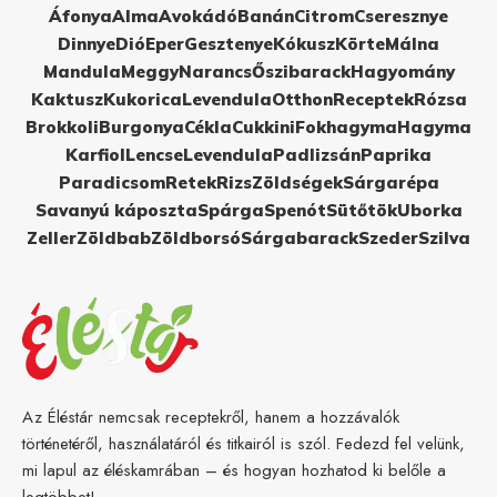
Áfonya
Alma
Avokádó
Banán
Citrom
Cseresznye
Dinnye
Dió
Eper
Gesztenye
Kókusz
Körte
Málna
Mandula
Meggy
Narancs
Őszibarack
Hagyomány
Kaktusz
Kukorica
Levendula
Otthon
Receptek
Rózsa
Brokkoli
Burgonya
Cékla
Cukkini
Fokhagyma
Hagyma
Karfiol
Lencse
Levendula
Padlizsán
Paprika
Paradicsom
Retek
Rizs
Zöldségek
Sárgarépa
Savanyú káposzta
Spárga
Spenót
Sütőtök
Uborka
Zeller
Zöldbab
Zöldborsó
Sárgabarack
Szeder
Szilva
Az Éléstár nemcsak receptekről, hanem a hozzávalók
történetéről, használatáról és titkairól is szól. Fedezd fel velünk,
mi lapul az éléskamrában – és hogyan hozhatod ki belőle a
legtöbbet!