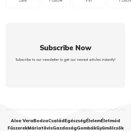
Like
Follow
Pin
Follo
Subscribe Now
Subscribe to our newsletter to get our newest articles instantly!
Aloe Vera
Bodza
Család
Egészség
Élelem
Életmód
Fűszerek
Máriatövis
Gazdaság
Gombák
Gyümölcsök