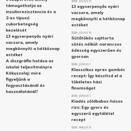
2026. JÚLIUS 31.
támogathatja az
13 egyserpenyős nyári
inzulinrezisztencia és a
vacsora, amely
2-es típusú
megkönnyíti a hétköznap
cukorbetegség
estéket
kezelését
2026. JÚLIUS 10.
13 egyserpenyős nyári
Sütőtökös sajttorta
vacsora, amely
sütés nélkül: narancsos
megkönnyíti a hétköznap
édesség egyszerűen és
estéket
gyorsan
A diszgráfia hatása az
2026. JÚNIUS 1.
iskolai teljesítményre
Klasszikus epres gombóc
Kókuszolaj: mire
recept: Így készítsd el a
figyeljünk a
tökéletes házi
fogyasztásánál és
finomságot
használatánál?
2026. JÚNIUS 1.
Kiadós zöldbabos-húsos
rizs: Egy gyors és
egyszerű egytálétel
recept
2026. MÁJUS 31.