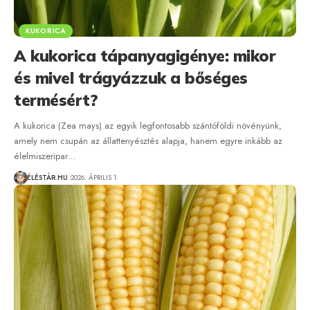
KUKORICA
A kukorica tápanyagigénye: mikor
és mivel trágyázzuk a bőséges
termésért?
A kukorica (Zea mays) az egyik legfontosabb szántóföldi növényünk,
amely nem csupán az állattenyésztés alapja, hanem egyre inkább az
élelmiszeripar…
ÉLÉSTÁR.HU
2026. ÁPRILIS 1.