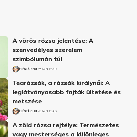
A vörös rózsa jelentése: A
szenvedélyes szerelem
szimbólumán túl
ÉLÉSTÁR.HU
26 MIN READ
Tearózsák, a rózsák királynői: A
leglátványosabb fajták ültetése és
metszése
ÉLÉSTÁR.HU
40 MIN READ
A zöld rózsa rejtélye: Természetes
vagy mesterséges a különleges