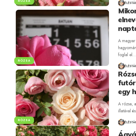
RÓZSA
ÉLÉSTÁ
Mikor
elnev
napt
A magyar 
hagyomány
foglal el…
RÓZSA
ÉLÉSTÁ
Rózsa
futór
egy h
A rózsa, a
illatával 
RÓZSA
ÉLÉSTÁ
Ágyá