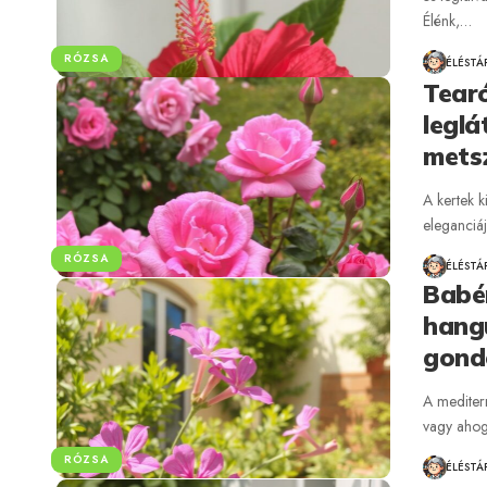
Élénk,…
RÓZSA
ÉLÉSTÁ
Tearó
leglá
mets
A kertek k
eleganciáj
RÓZSA
ÉLÉSTÁ
Babé
hangu
gond
A mediterr
vagy ahog
RÓZSA
ÉLÉSTÁ