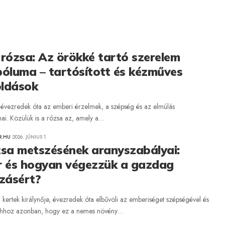
rózsa: Az örökké tartó szerelem
óluma – tartósított és kézműves
ldások
 évezredek óta az emberi érzelmek, a szépség és az elmúlás
ai. Közülük is a rózsa az, amely a…
R.HU
2026. JÚNIUS 1.
zsa metszésének aranyszabályai:
r és hogyan végezzük a gazdag
zásért?
 kertek királynője, évezredek óta elbűvöli az emberiséget szépségével és
. Ahhoz azonban, hogy ez a nemes növény…