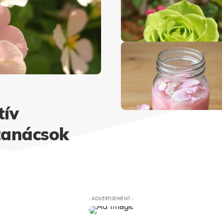
tív
tanácsok
- ADVERTISEMENT -