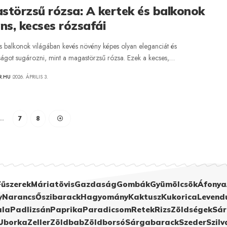
störzsű rózsa: A kertek és balkonok
ns, kecses rózsafái
és balkonok világában kevés növény képes olyan eleganciát és
tságot sugározni, mint a magastörzsű rózsa. Ezek a kecses,…
R.HU
2026. ÁPRILIS 3.
…
7
8
Fűszerek
Máriatövis
Gazdaság
Gombák
Gyümölcsök
Áfonya
y
Narancs
Őszibarack
Hagyomány
Kaktusz
Kukorica
Levend
ula
Padlizsán
Paprika
Paradicsom
Retek
Rizs
Zöldségek
Sár
Uborka
Zeller
Zöldbab
Zöldborsó
Sárgabarack
Szeder
Szilv