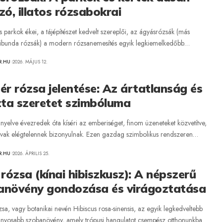
zó, illatos rózsabokrai
s parkok ékei, a tájépítészet kedvelt szereplői, az ágyásrózsák (más
ribunda rózsák) a modern rózsanemesítés egyik legkiemelkedőbb…
R.HU
2026. MÁJUS 12.
ér rózsa jelentése: Az ártatlanság és
zta szeretet szimbóluma
nyelve évezredek óta kíséri az emberiséget, finom üzeneteket közvetítve,
avak elégtelennek bizonyulnak. Ezen gazdag szimbolikus rendszeren…
R.HU
2026. ÁPRILIS 25.
 rózsa (kínai hibiszkusz): A népszerű
anövény gondozása és virágoztatása
zsa, vagy botanikai nevén Hibiscus rosa-sinensis, az egyik legkedveltebb
ványosabb szobanövény, amely trópusi hangulatot csempész otthonunkba.