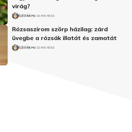
virág?
ÉLÉSTÁR.HU
36 MIN READ
Rózsaszirom szörp házilag: zárd
üvegbe a rózsák illatát és zamatát
ÉLÉSTÁR.HU
32 MIN READ