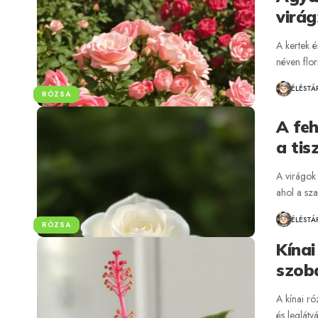
virág
A kertek é
néven flo
ÉLÉSTÁ
RÓZSA
A feh
a tis
A virágok 
ahol a sz
ÉLÉSTÁ
RÓZSA
Kínai
szob
A kínai ró
és leglát