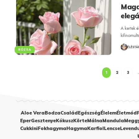
Maga
elegá
A kertek 
kifinomul
ÉLÉSTÁ
RÓZSA
1
2
3
Aloe Vera
Bodza
Család
Egészség
Élelem
Életmód
Eper
Gesztenye
Kókusz
Körte
Málna
Mandula
Megg
Cukkini
Fokhagyma
Hagyma
Karfiol
Lencse
Levend