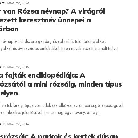
R.HU
2026. MÁJUS 26.
 van Rózsa névnap? A virágról
ezett keresztnév ünnepei a
árban
névnapok rendszere gazdag és sokszínű, tele történetekkel,
okkal és évszázados emlékekkel. Ezen nevek között kiemelt helyet
R.HU
2026. MÁJUS 15.
 fajták enciklopédiája: A
ózsától a mini rózsáig, minden típus
elyen
 kertek királynője, évezredek óta elbűvöli az emberiséget szépségével,
és szimbolikus jelentésével. Nincs még egy növény, amely…
R.HU
2026. MÁJUS 14.
srózsák: A parkok és kertek dúsan