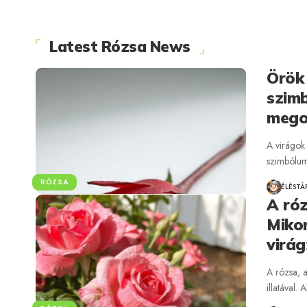
Latest Rózsa News
Örök 
szimb
mego
A virágok
szimbólum
RÓZSA
ÉLÉSTÁ
A ró
Miko
virág
A rózsa, a
illatával