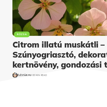
RÓZSA
Citrom illatú muskátli –
Szúnyogriasztó, dekora
kertnövény, gondozási 
ÉLÉSTÁR.HU
55 MIN READ