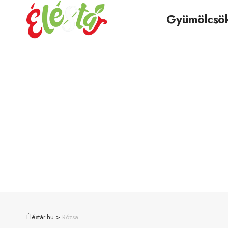
Gyümölcsö
Éléstár.hu
>
Rózsa