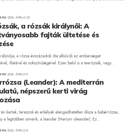
R.HU
2026. ÁPRILIS 25.
zsák, a rózsák királynői: A
tványosabb fajták ültetése és
zése
irálynője, a rózsa évszázadok óta elbűvöli az emberiséget
ával, illatával és sokszínűségével. Ezen belül is a tearózsák, vagy…
R.HU
2026. ÁPRILIS 9.
rrózsa (Leander): A mediterrán
latú, népszerű kerti virág
ozása
án kertek, teraszok és erkélyek elengedhetetlen dísze a babérrózsa,
y a legtöbben ismerik, a leander (Nerium oleander). Ez…
R.HU
2026. ÁPRILIS 8.