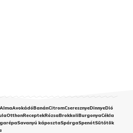
Alma
Avokádó
Banán
Citrom
Cseresznye
Dinnye
Dió
ula
Otthon
Receptek
Rózsa
Brokkoli
Burgonya
Cékla
garépa
Savanyú káposzta
Spárga
Spenót
Sütőtök
a