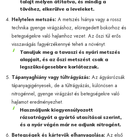
talajt mélyen átitatva, és mindig a
tövéhez, elkerülve a leveleket.
Helytelen metszés:
A metszés hiánya vagy a rossz
technika gyenge virágzáshoz, elöregedett bokorhoz és
betegségekre való hajlamhoz vezet. Az őszi túl erős
visszavágás fagyérzékennyé teheti a növényt.
Tanuljuk meg a tavaszi és nyári metszés
alapjait, és az őszi metszést csak a
legszükségesebbre korlátozzuk.
Tápanyaghiány vagy túltrágyázás:
Az ágyásrózsák
tápanyagigényesek, de a túltrágyázás, különösen a
nitrogénnel, gyenge virágzást és betegségekre való
hajlamot eredményezhet.
Használjunk kiegyensúlyozott
rózsatrágyát a gyártó utasításai szerint,
és a nyár végén már ne adjunk nitrogént.
Betegségek és kártevők elhanyagolása:
Az első