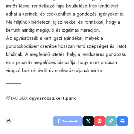
minősítéssel rendelkező fajta beültetése friss lendületet
adhat a kertnek, és csökkentheti a gondozási igényeket is.
Ne féljünk kísérletezni új színekkel és formákkal, hogy a
kertünk mindig megújuló és izgalmas maradjon.
Az ágyásrózsák a kert igazi ajándékai, melyek a
gondoskodásért cserébe hosszan tartó szépséget és illatot
kínálnak. A megfelelő ültetési hely, a rendszeres gondozás
és a proaktív megelőzés biztosítja, hogy ezek a dúsan
virágzó bokrok évről évre elvarázsoljanak minket.
TAGGED:
ágyásrózsa
kert
park
Facebook