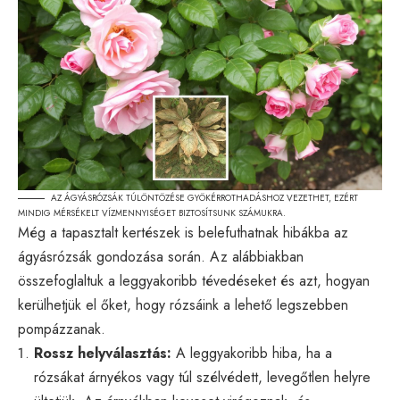
AZ ÁGYÁSRÓZSÁK TÚLÖNTÖZÉSE GYÖKÉRROTHADÁSHOZ VEZETHET, EZÉRT
MINDIG MÉRSÉKELT VÍZMENNYISÉGET BIZTOSÍTSUNK SZÁMUKRA.
Még a tapasztalt kertészek is belefuthatnak hibákba az
ágyásrózsák gondozása során. Az alábbiakban
összefoglaltuk a leggyakoribb tévedéseket és azt, hogyan
kerülhetjük el őket, hogy rózsáink a lehető legszebben
pompázzanak.
Rossz helyválasztás:
A leggyakoribb hiba, ha a
rózsákat árnyékos vagy túl szélvédett, levegőtlen helyre