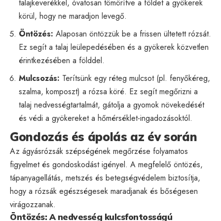
talajkeverékkel, óvatosan tömörítve a földet a gyökerek
körül, hogy ne maradjon levegő.
Öntözés:
Alaposan öntözzük be a frissen ültetett rózsát.
Ez segít a talaj leülepedésében és a gyökerek közvetlen
érintkezésében a földdel.
Mulcsozás:
Terítsünk egy réteg mulcsot (pl. fenyőkéreg,
szalma, komposzt) a rózsa köré. Ez segít megőrizni a
talaj nedvességtartalmát, gátolja a gyomok növekedését
és védi a gyökereket a hőmérséklet-ingadozásoktól.
Gondozás és ápolás az év során
Az ágyásrózsák szépségének megőrzése folyamatos
figyelmet és gondoskodást igényel. A megfelelő öntözés,
tápanyagellátás, metszés és betegségvédelem biztosítja,
hogy a rózsák egészségesek maradjanak és bőségesen
virágozzanak.
Öntözés: A nedvesség kulcsfontosságú