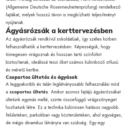
(Allgemeine Deutsche Rosenneuheitenprüfung) rendelkező
fajtákat, melyek hosszú távon is megbízható teljesítményt
nyújtanak.
Ágyásrózsák a kerttervezésben
Az ágyásrózsák rendkívül sokoldalúak, így széles körben
felhasználhatók a kerttervezésben. Képességük, hogy
tömegesen virágoznak és hosszan tartó színfoltot
biztosítanak, ideálissá teszi őket számos különböző stílusú
és méretű kertbe.
Csoportos ültetés és ágyások
A leggyakoribb és talán leglátványosabb felhasználási mód
a
csoportos ültetés
. Amikor azonos fajtájú ágyásrózsákat
ültetünk egymás mellé, szinte összefüggő virágszőnyeget
hozhatunk létre. Ez a technika különösen hatásos nagyobb
felületeken, parkokban vagy közterületeken, ahol egységes,
de mégis dinamikus látványra van szükség. Egy-egy