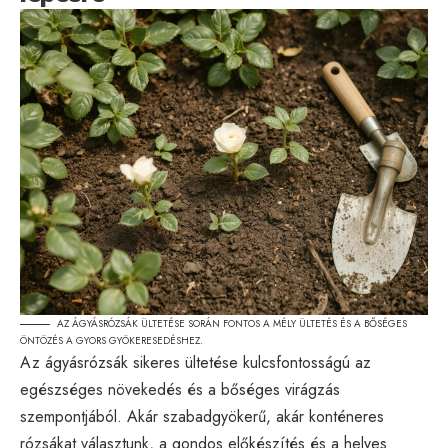
AZ ÁGYÁSRÓZSÁK ÜLTETÉSE SORÁN FONTOS A MÉLY ÜLTETÉS ÉS A BŐSÉGES
ÖNTÖZÉS A GYORS GYÖKERESEDÉSHEZ.
Az ágyásrózsák sikeres ültetése kulcsfontosságú az
egészséges növekedés és a bőséges virágzás
szempontjából. Akár szabadgyökerű, akár konténeres
rózsákat választunk, a gondos előkészítés és a helyes