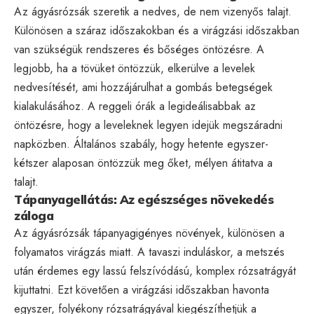
Az ágyásrózsák szeretik a nedves, de nem vizenyős talajt.
Különösen a száraz időszakokban és a virágzási időszakban
van szükségük rendszeres és bőséges öntözésre. A
legjobb, ha a tövüket öntözzük, elkerülve a levelek
nedvesítését, ami hozzájárulhat a gombás betegségek
kialakulásához. A reggeli órák a legideálisabbak az
öntözésre, hogy a leveleknek legyen idejük megszáradni
napközben. Általános szabály, hogy hetente egyszer-
kétszer alaposan öntözzük meg őket, mélyen átitatva a
talajt.
Tápanyagellátás: Az egészséges növekedés
záloga
Az ágyásrózsák tápanyagigényes növények, különösen a
folyamatos virágzás miatt. A tavaszi induláskor, a metszés
után érdemes egy lassú felszívódású, komplex rózsatrágyát
kijuttatni. Ezt követően a virágzási időszakban havonta
egyszer, folyékony rózsatrágyával kiegészíthetjük a