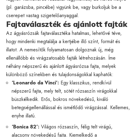
(pl. garázsba, pincébe) vigyünk be, vagy burkoljuk be a
cserepet vastag szigetelőanyaggal.
Fajtaválaszték és ajánlott fajták
Az ágyásrózsák fajtaválasztéka hatalmas, lehetővé téve,
hogy mindenki megtalálja a kertjébe illő színt, formát és
illatot. A nemesítők folyamatosan dolgoznak új, még
ellenállóbb és virágzatosabb fajták létrehozásán. Íme
néhány népszerű és ajánlott ágyásrózsa fajta, melyek
különböző színekben és tulajdonságokkal kaphatók:
‘Leonardo da Vinci’:
Egy klasszikus, rendkívül
népszerű fajta, mely telt, sötét rózsaszín virágokkal
büszkélkedik. Erős, bokros növekedésű, kiváló
betegségellenállással és ismétlődő virágzással. Kellemes,
enyhe illatú.
‘Bonica 82’:
Világos rózsaszín, félig telt virágú,
alacsony növekedésű fajta. Kiemelkedő a