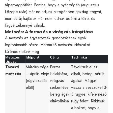
tápanyagpótlást. Fontos, hogy a nyár végén (augusztus
közepe után) már ne adjunk nitrogénben gazdag trágyát,
mert az új hajtások már nem tudnak beérni a télre, és
fagyérzékennyé válnak.
Metszés: A forma és a virágzás irányítása
A metszés az ágyásrózsák gondozásának egyik
legfontosabb része. Három fő metszési időszakot
különböztetünk meg:
Metszés
Időpont
Célja
Technika
típusa
Tavaszi
Március vége
Forma
Távolítsuk el az
metszés
– április eleje
kialakítása,
elhalt, beteg, sérült
(rügyfakadás
virágzás
ágakat. Vágjuk
előtt)
serkentése,
vissza a vesszőket 3-
beteg ágak
5 rügyre, kifelé néző
eltávolítása
rügy felett. Ritkítsuk
a bokrot, hogy a