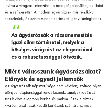
javítva a virágzási intenzitást, a betegségellenállást, az illatot
és a színpalettát. A modern ágyásrózsák már rendkívül
sokszínűek, és szinte minden kertészeti igényt kielégítenek.
Az ágyásrózsák a rózsanemesítés
igazi sikertörténetei, melyek a
bőséges virágzást az eleganciával
és a robusztussággal ötvözik.
Miért válasszunk ágyásrózsákat?
Előnyök és egyedi jellemzők
Az ágyásrózsák népszerűsége nem véletlen; számos olyan
előnyös tulajdonsággal rendelkeznek, amelyek ideálissá
teszik őket a legtöbb kertbe és parkba. Ezek a rózsák
kiválóan alkalmasak kezdő kertészek számára is, mivel