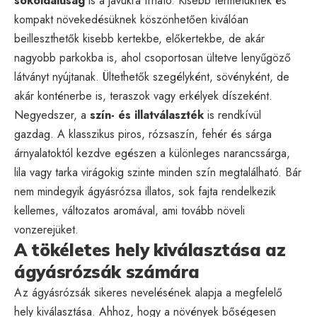
sokoldalúság
is a javukra írható. Kisebb termetüknek és
kompakt növekedésüknek köszönhetően kiválóan
beilleszthetők kisebb kertekbe, előkertekbe, de akár
nagyobb parkokba is, ahol csoportosan ültetve lenyűgöző
látványt nyújtanak. Ültethetők szegélyként, sövényként, de
akár konténerbe is, teraszok vagy erkélyek díszeként.
Negyedszer, a
szín- és illatválaszték
is rendkívül
gazdag. A klasszikus piros, rózsaszín, fehér és sárga
árnyalatoktól kezdve egészen a különleges narancssárga,
lila vagy tarka virágokig szinte minden szín megtalálható. Bár
nem mindegyik ágyásrózsa illatos, sok fajta rendelkezik
kellemes, változatos aromával, ami tovább növeli
vonzerejüket.
A tökéletes hely kiválasztása az
ágyásrózsák számára
Az ágyásrózsák sikeres nevelésének alapja a megfelelő
hely kiválasztása. Ahhoz, hogy a növények bőségesen