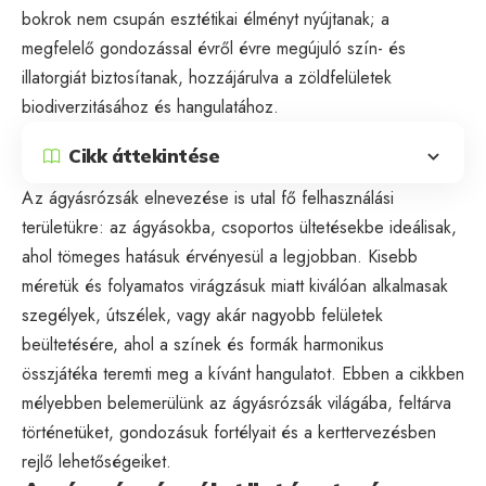
bokrok nem csupán esztétikai élményt nyújtanak; a
megfelelő gondozással évről évre megújuló szín- és
illatorgiát biztosítanak, hozzájárulva a zöldfelületek
biodiverzitásához és hangulatához.
Cikk áttekintése
Az ágyásrózsák elnevezése is utal fő felhasználási
területükre: az ágyásokba, csoportos ültetésekbe ideálisak,
ahol tömeges hatásuk érvényesül a legjobban. Kisebb
méretük és folyamatos virágzásuk miatt kiválóan alkalmasak
szegélyek, útszélek, vagy akár nagyobb felületek
beültetésére, ahol a színek és formák harmonikus
összjátéka teremti meg a kívánt hangulatot. Ebben a cikkben
mélyebben belemerülünk az ágyásrózsák világába, feltárva
történetüket, gondozásuk fortélyait és a kerttervezésben
rejlő lehetőségeiket.