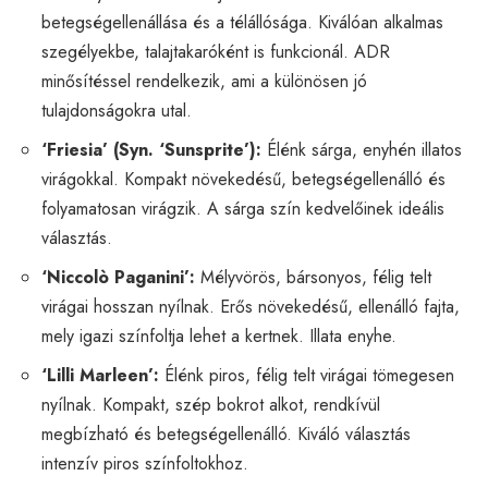
betegségellenállása és a télállósága. Kiválóan alkalmas
szegélyekbe, talajtakaróként is funkcionál. ADR
minősítéssel rendelkezik, ami a különösen jó
tulajdonságokra utal.
‘Friesia’ (Syn. ‘Sunsprite’):
Élénk sárga, enyhén illatos
virágokkal. Kompakt növekedésű, betegségellenálló és
folyamatosan virágzik. A sárga szín kedvelőinek ideális
választás.
‘Niccolò Paganini’:
Mélyvörös, bársonyos, félig telt
virágai hosszan nyílnak. Erős növekedésű, ellenálló fajta,
mely igazi színfoltja lehet a kertnek. Illata enyhe.
‘Lilli Marleen’:
Élénk piros, félig telt virágai tömegesen
nyílnak. Kompakt, szép bokrot alkot, rendkívül
megbízható és betegségellenálló. Kiváló választás
intenzív piros színfoltokhoz.