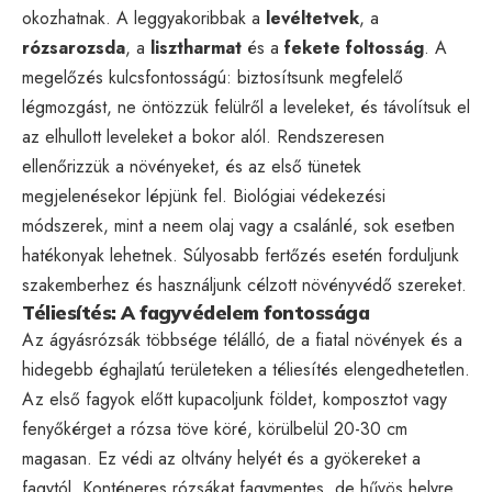
okozhatnak. A leggyakoribbak a
levéltetvek
, a
rózsarozsda
, a
lisztharmat
és a
fekete foltosság
. A
megelőzés kulcsfontosságú: biztosítsunk megfelelő
légmozgást, ne öntözzük felülről a leveleket, és távolítsuk el
az elhullott leveleket a bokor alól. Rendszeresen
ellenőrizzük a növényeket, és az első tünetek
megjelenésekor lépjünk fel. Biológiai védekezési
módszerek, mint a neem olaj vagy a csalánlé, sok esetben
hatékonyak lehetnek. Súlyosabb fertőzés esetén forduljunk
szakemberhez és használjunk célzott növényvédő szereket.
Téliesítés: A fagyvédelem fontossága
Az ágyásrózsák többsége télálló, de a fiatal növények és a
hidegebb éghajlatú területeken a téliesítés elengedhetetlen.
Az első fagyok előtt kupacoljunk földet, komposztot vagy
fenyőkérget a rózsa töve köré, körülbelül 20-30 cm
magasan. Ez védi az oltvány helyét és a gyökereket a
fagytól. Konténeres rózsákat fagymentes, de hűvös helyre