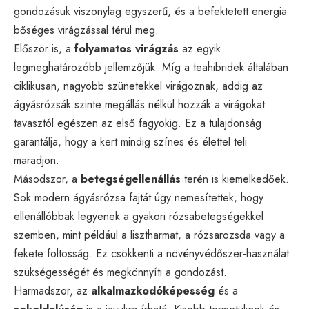
gondozásuk viszonylag egyszerű, és a befektetett energia
bőséges virágzással térül meg.
Először is, a
folyamatos virágzás
az egyik
legmeghatározóbb jellemzőjük. Míg a teahibridek általában
ciklikusan, nagyobb szünetekkel virágoznak, addig az
ágyásrózsák szinte megállás nélkül hozzák a virágokat
tavasztól egészen az első fagyokig. Ez a tulajdonság
garantálja, hogy a kert mindig színes és élettel teli
maradjon.
Másodszor, a
betegségellenállás
terén is kiemelkedőek.
Sok modern ágyásrózsa fajtát úgy nemesítettek, hogy
ellenállóbbak legyenek a gyakori rózsabetegségekkel
szemben, mint például a lisztharmat, a rózsarozsda vagy a
fekete foltosság. Ez csökkenti a növényvédőszer-használat
szükségességét és megkönnyíti a gondozást.
Harmadszor, az
alkalmazkodóképesség
és a