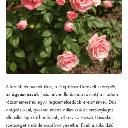
A kertek és parkok ékei, a tájépítészet kedvelt szereplői,
az
ágyásrózsák
(más néven floribunda rózsák) a modern
rózsanemesítés egyik legkiemelkedőbb eredményei. Dús
virágzásukkal, gyakran intenzív illatukkal és viszonylagos
ellenállóságukkal hódítanak, elhozva a rózsák klasszikus
szépségét a mindennapi környezetbe. Ezek a sokoldalú