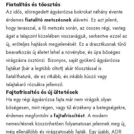
Fiatalítás és tőosztás
Az idős, elöregedett ágyásrózsa bokrokat néhány évente
érdemes
fiatalító metszésnek
alávetni. Ez azt jelenti,
hogy tavasszal, a fő metszés során, az összes régi, vastag
ágat a talajszint közelében visszavágjuk, serkentve ezzel az
új, erőteljes hajtások megjelenését. Ez a drasztikusnak tűnő
beavatkozás új életet lehel a növénybe, és újra bőséges
virágzásra ösztönzi. Bizonyos, saját gyökerű ágyásrózsa
fajtákat (bár a legtöbb oltott) akár tőosztással is
fiatalíthatunk, de ez ritkább, és inkább kúszó vagy
talajtakaró rózsákra jellemző.
Fajtafrissítés és új ültetések
Ha egy régi ágyásrózsa fajta már nem virágzik olyan
bőségesen, mint régen, vagy túl érzékeny a betegségekre,
érdemes megfontolni a
fajtafrissítést
. A modern
nemesítésnek köszönhetően folyamatosan jelennek meg új,
még ellenállóbb és virágzatosabb fajták. Egy újabb, ADR