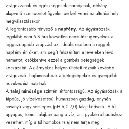
virágozzanak és egészségesek maradjanak, néhány
alapvető szempontot figyelembe kell venni az ültetési hely
megválasztásakor.
A legfontosabb tényező a
napfény
. Az ágyásrózsák
legalább napi 6-8 óra közvetlen napsütést igényelnek a
leggazdagabb virágzáshoz. Ideális esetben a reggeli
napfény éri őket, ami segít felszárítani a leveleken lévő
harmatot, csökkentve ezzel a gombás betegségek
kockázatát. Az árnyékos helyen ültetett rózsák kevésbé
virágoznak, hajlamosabbak a betegségekre és gyengébb
növekedést mutatnak.
A
talaj minősége
szintén létfontosságú. Az ágyásrózsák a
tápdús, jó vízelvezetésű, humuszban gazdag, enyhén
savanyú vagy semleges (pH 6,0-7,0) talajt kedvelik. A túl
agyagos, tömör talajban pang a víz, ami gyökérrothadáshoz
vezethet, míg a túl homokos talaj nem tartja meg