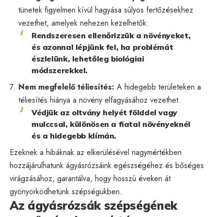
tünetek figyelmen kívül hagyása súlyos fertőzésekhez
vezethet, amelyek nehezen kezelhetők.
Rendszeresen ellenőrizzük a növényeket,
és azonnal lépjünk fel, ha problémát
észlelünk, lehetőleg biológiai
módszerekkel.
Nem megfelelő téliesítés:
A hidegebb területeken a
téliesítés hiánya a növény elfagyásához vezethet.
Védjük az oltvány helyét földdel vagy
mulccsal, különösen a fiatal növényeknél
és a hidegebb klímán.
Ezeknek a hibáknak az elkerülésével nagymértékben
hozzájárulhatunk ágyásrózsáink egészségéhez és bőséges
virágzásához, garantálva, hogy hosszú éveken át
gyönyörködhetünk szépségükben.
Az ágyásrózsák szépségének