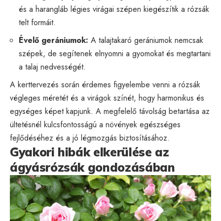
és a harangláb légies virágai szépen kiegészítik a rózsák
telt formáit.
Évelő gerániumok:
A talajtakaró gerániumok nemcsak
szépek, de segítenek elnyomni a gyomokat és megtartani
a talaj nedvességét.
A kerttervezés során érdemes figyelembe venni a rózsák
végleges méretét és a virágok színét, hogy harmonikus és
egységes képet kapjunk. A megfelelő távolság betartása az
ültetésnél kulcsfontosságú a növények egészséges
fejlődéséhez és a jó légmozgás biztosításához.
Gyakori hibák elkerülése az
ágyásrózsák gondozásában