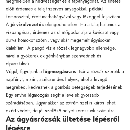
megfelelően a nedvességet és a tápanyagokat. Az ültetés
előtt érdemes a talajt szerves anyagokkal, például
komposzttal, érett marhatrágyával vagy tőzeggel feljavítani.
A
jó vízelvezetés
elengedhetetlen. Ha a talaj hajlamos a
vízpangásra, érdemes az ültetőgödör aljára kavicsot vagy
durva homokot szórni, vagy akár megemelt ágyásokat
kialakítani. A pangó víz a rózsák legnagyobb ellensége,
mivel a gyökerek oxigénhiányban szenvednek és
elpusztulnak.
Végül, figyeljünk a
légmozgásra
is. Bár a rózsák szeretik a
napfényt, a zárt, szélcsendes helyek, ahol a levegő
megreked, kedveznek a gombás betegségek terjedésének.
Egy enyhe légmozgás segít a levelek gyorsabb
száradásában. Ugyanakkor az extrém szél is káros lehet,
ezért védett, de jól szellőző helyet keressünk számukra.
Az ágyásrózsák ültetése lépésről
lépésre