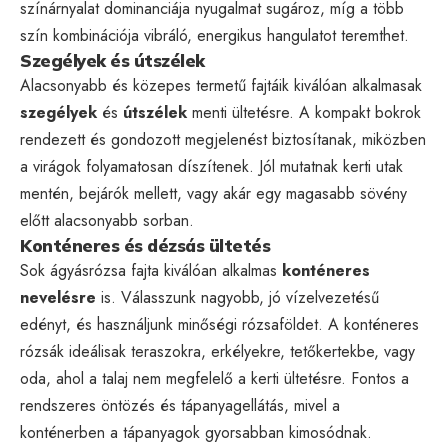
színárnyalat dominanciája nyugalmat sugároz, míg a több
szín kombinációja vibráló, energikus hangulatot teremthet.
Szegélyek és útszélek
Alacsonyabb és közepes termetű fajtáik kiválóan alkalmasak
szegélyek
és
útszélek
menti ültetésre. A kompakt bokrok
rendezett és gondozott megjelenést biztosítanak, miközben
a virágok folyamatosan díszítenek. Jól mutatnak kerti utak
mentén, bejárók mellett, vagy akár egy magasabb sövény
előtt alacsonyabb sorban.
Konténeres és dézsás ültetés
Sok ágyásrózsa fajta kiválóan alkalmas
konténeres
nevelésre
is. Válasszunk nagyobb, jó vízelvezetésű
edényt, és használjunk minőségi rózsaföldet. A konténeres
rózsák ideálisak teraszokra, erkélyekre, tetőkertekbe, vagy
oda, ahol a talaj nem megfelelő a kerti ültetésre. Fontos a
rendszeres öntözés és tápanyagellátás, mivel a
konténerben a tápanyagok gyorsabban kimosódnak.