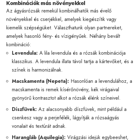
Kombinációk más növényekkel
Az ágyásrózsák remekül kombinálhatók más évelő
növényekkel és cserjékkel, amelyek kiegészítik vagy
kiemelik szépségüket. Választhatunk olyan partnereket,
amelyek hasonló fény- és vízigényűek. Néhány bevált
kombináció:
Levendula:
A lila levendula és a rózsák kombinációja
klasszikus. A levendula illata távol tartja a kártevőket, és a
színek is harmonizálnak.
Macskamenta (Nepeta):
Hasonlóan a levendulához, a
macskamenta is remek kísérőnövény, kék virágaival
gyönyörű kontrasztot alkot a rózsák élénk színeivel.
Díszfüvek:
Az alacsonyabb díszfüvek, mint például a
csenkesz vagy a perjefélék, lágyítják a rózsaágyás
vonalait és textúrát adnak.
Harangláb (Aquilegia):
Virágzási idejük egybeeshet,