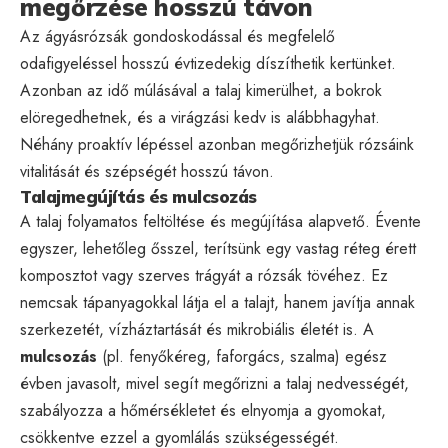
megőrzése hosszú távon
Az ágyásrózsák gondoskodással és megfelelő
odafigyeléssel hosszú évtizedekig díszíthetik kertünket.
Azonban az idő múlásával a talaj kimerülhet, a bokrok
elöregedhetnek, és a virágzási kedv is alábbhagyhat.
Néhány proaktív lépéssel azonban megőrizhetjük rózsáink
vitalitását és szépségét hosszú távon.
Talajmegújítás és mulcsozás
A talaj folyamatos feltöltése és megújítása alapvető. Évente
egyszer, lehetőleg ősszel, terítsünk egy vastag réteg érett
komposztot vagy szerves trágyát a rózsák tövéhez. Ez
nemcsak tápanyagokkal látja el a talajt, hanem javítja annak
szerkezetét, vízháztartását és mikrobiális életét is. A
mulcsozás
(pl. fenyőkéreg, faforgács, szalma) egész
évben javasolt, mivel segít megőrizni a talaj nedvességét,
szabályozza a hőmérsékletet és elnyomja a gyomokat,
csökkentve ezzel a gyomlálás szükségességét.