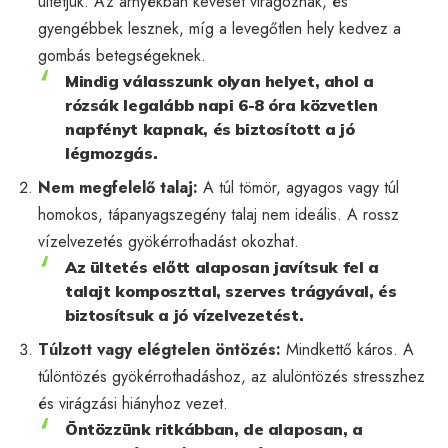
ültetjük. Az árnyékban keveset virágoznak, és
gyengébbek lesznek, míg a levegőtlen hely kedvez a
gombás betegségeknek.
Mindig válasszunk olyan helyet, ahol a
rózsák legalább napi 6-8 óra közvetlen
napfényt kapnak, és biztosított a jó
légmozgás.
Nem megfelelő talaj:
A túl tömör, agyagos vagy túl
homokos, tápanyagszegény talaj nem ideális. A rossz
vízelvezetés gyökérrothadást okozhat.
Az ültetés előtt alaposan javítsuk fel a
talajt komposzttal, szerves trágyával, és
biztosítsuk a jó vízelvezetést.
Túlzott vagy elégtelen öntözés:
Mindkettő káros. A
túlöntözés gyökérrothadáshoz, az alulöntözés stresszhez
és virágzási hiányhoz vezet.
Öntözzünk ritkábban, de alaposan, a