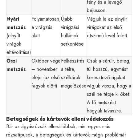
fény és a levegő
bejusson.
Nyári
Folyamatosan,
Újabb
Vágjuk le az elnyílt
metszés
a virágzás
virágzási
virágokat az első
(elnyílt
alatt
hullámok
ötszirmú levél felett.
virágok
serkentése
eltávolítása)
Őszi
Október vége
Felkészítés
Csak a sérült, beteg,
metszés
– november
a télre,
túl hosszú, egymást
eleje (az első
szélkárok
keresztező ágakat
fagyok előtt)
megelőzése
vágjuk vissza, hogy a
szél ne tépje ki őket.
A fő metszést
hagyjuk tavaszra.
Betegségek és kártevők elleni védekezés
Bár az ágyásrózsák ellenállóbbak, mint egyes más
rózsatípusok, a betegségek és kártevők mégis problémát