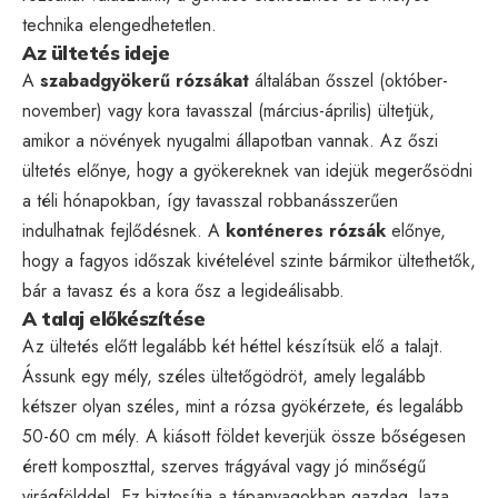
technika elengedhetetlen.
Az ültetés ideje
A
szabadgyökerű rózsákat
általában ősszel (október-
november) vagy kora tavasszal (március-április) ültetjük,
amikor a növények nyugalmi állapotban vannak. Az őszi
ültetés előnye, hogy a gyökereknek van idejük megerősödni
a téli hónapokban, így tavasszal robbanásszerűen
indulhatnak fejlődésnek. A
konténeres rózsák
előnye,
hogy a fagyos időszak kivételével szinte bármikor ültethetők,
bár a tavasz és a kora ősz a legideálisabb.
A talaj előkészítése
Az ültetés előtt legalább két héttel készítsük elő a talajt.
Ássunk egy mély, széles ültetőgödröt, amely legalább
kétszer olyan széles, mint a rózsa gyökérzete, és legalább
50-60 cm mély. A kiásott földet keverjük össze bőségesen
érett komposzttal, szerves trágyával vagy jó minőségű
virágfölddel. Ez biztosítja a tápanyagokban gazdag, laza