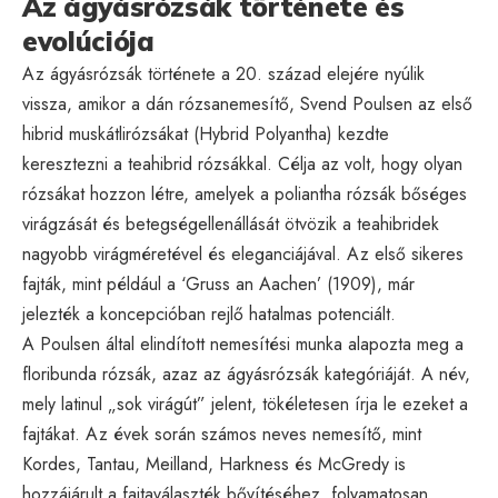
Az ágyásrózsák története és
evolúciója
Az ágyásrózsák története a 20. század elejére nyúlik
vissza, amikor a dán rózsanemesítő, Svend Poulsen az első
hibrid muskátlirózsákat (Hybrid Polyantha) kezdte
keresztezni a teahibrid rózsákkal. Célja az volt, hogy olyan
rózsákat hozzon létre, amelyek a poliantha rózsák bőséges
virágzását és betegségellenállását ötvözik a teahibridek
nagyobb virágméretével és eleganciájával. Az első sikeres
fajták, mint például a ‘Gruss an Aachen’ (1909), már
jelezték a koncepcióban rejlő hatalmas potenciált.
A Poulsen által elindított nemesítési munka alapozta meg a
floribunda rózsák, azaz az ágyásrózsák kategóriáját. A név,
mely latinul „sok virágút” jelent, tökéletesen írja le ezeket a
fajtákat. Az évek során számos neves nemesítő, mint
Kordes, Tantau, Meilland, Harkness és McGredy is
hozzájárult a fajtaválaszték bővítéséhez, folyamatosan