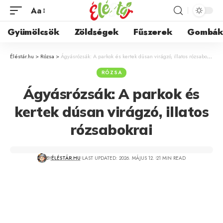
Aa
Gyümölcsök
Zöldségek
Fűszerek
Gombá
Éléstár.hu
>
Rózsa
>
Ágyásrózsák: A parkok és kertek dúsan virágzó, illatos rózsabokrai
RÓZSA
Ágyásrózsák: A parkok és
kertek dúsan virágzó, illatos
rózsabokrai
BY
ÉLÉSTÁR.HU
LAST UPDATED: 2026. MÁJUS 12.
21 MIN READ