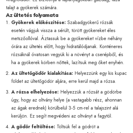
talajt a gyökerek számára.
Az ültetés folyamata
Gyökerek előkészítése:
Szabadgyökerű rózsák
esetén vágjuk vissza a sérült, törött gyökereket éles
metszőollóval. Áztassuk be a gyökereket vízbe néhány
órára az ültetés előtt, hogy hidratálódjanak. Konténeres
rózsáknál óvatosan vegyük ki a növényt a cserépből, és
ha a gyökerek körben nőttek, lazítsuk meg őket enyhén.
Az ültetőgödör kialakítása:
Helyezzünk egy kis kupac
földet az ültetőgödör aljára, erre kerül majd a rózsa.
A rózsa elhelyezése:
Helyezzük a rózsát a gödörbe
úgy, hogy az oltvány helye (a vastagabb rész, ahonnan
az ágak erednek) körülbelül 3-5 cm-rel a talajszint alá
kerüljön. Ez segít megvédeni az oltványt a fagytól.
A gödör feltöltése:
Töltsük fel a gödröt a