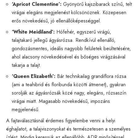
‘Apricot Clementine’:
Gyönyörű kajszibarack színű, telt
virágai elegáns megjelenést kölcsönöznek. Közepesen
erős növekedésű, jó ellenállóképességgel.
‘White Meidiland’:
Hófehér, egyszerű virágú,
talajtakaró jellegű ágyásrózsa. Rendkívül ellenálló,
gondozásmentes, ideális nagyobb felületek beültetésére,
ahol alacsony növekedésével és bőséges virágzásával
takarja a talajt.
‘Queen Elizabeth’:
Bár technikailag grandiflora rózsa
(ami a teahibrid és floribunda közötti átmenet), gyakran
sorolják az ágyásrózsák közé nagy, elegáns, rózsaszín
virágai miatt. Magasabb növekedésű, impozáns
megjelenésű.
A fajtaválasztásnál érdemes figyelembe venni a helyi
éghajlatot, a talajviszonyokat és természetesen a személyes
ízlést. Mindig keressük az ellenállóbb, ADR minősítéssel