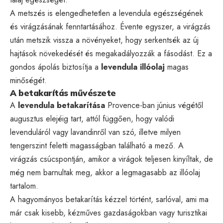
A metszés is elengedhetetlen a levendula egészségének
és virágzásának fenntartásához. Évente egyszer, a virágzás
után metszik vissza a növényeket, hogy serkentsék az új
hajtások növekedését és megakadályozzák a fásodást. Ez a
gondos ápolás biztosítja a
levendula illóolaj
magas
minőségét.
A betakarítás művészete
A
levendula betakarítása
Provence-ban június végétől
augusztus elejéig tart, attól függően, hogy valódi
levenduláról vagy lavandinről van szó, illetve milyen
tengerszint feletti magasságban található a mező. A
virágzás csúcspontján, amikor a virágok teljesen kinyíltak, de
még nem barnultak meg, akkor a legmagasabb az illóolaj
tartalom.
A hagyományos betakarítás kézzel történt, sarlóval, ami ma
már csak kisebb, kézműves gazdaságokban vagy turisztikai