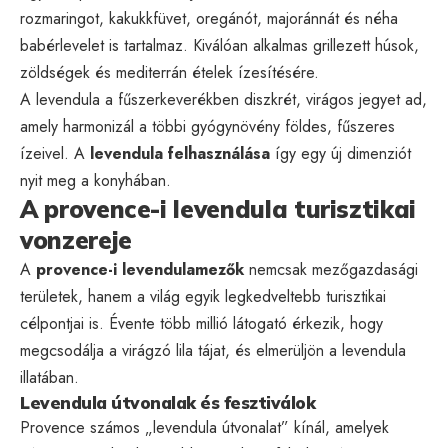
rozmaringot, kakukkfüvet, oregánót, majoránnát és néha
babérlevelet is tartalmaz. Kiválóan alkalmas grillezett húsok,
zöldségek és mediterrán ételek ízesítésére.
A levendula a fűszerkeverékben diszkrét, virágos jegyet ad,
amely harmonizál a többi gyógynövény földes, fűszeres
ízeivel. A
levendula felhasználása
így egy új dimenziót
nyit meg a konyhában.
A provence-i levendula turisztikai
vonzereje
A
provence-i levendulamezők
nemcsak mezőgazdasági
területek, hanem a világ egyik legkedveltebb turisztikai
célpontjai is. Évente több millió látogató érkezik, hogy
megcsodálja a virágzó lila tájat, és elmerüljön a levendula
illatában.
Levendula útvonalak és fesztiválok
Provence számos „levendula útvonalat” kínál, amelyek