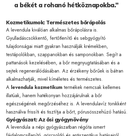
a békét a rohanó hétköznapokba.”
Kozmetikumok: Természetes bőrápolás
A levendula kiválóan alkalmas bőrápolásra is.
Gyulladáscsökkentő, fertőtlenítő és sebgyógyító
tulajdonságai miatt gyakran használják krémekben,
testápolókban, szappanokban és samponokban. Segít a
pattanások kezelésében, a bőr megnyugtatásában és a
sejtek regenerálódásában. Az érzékeny bőrűek is bátran
alkalmazhatják, mivel kíméletes és természetes.
A
levendula kozmetikum
termékek nemcsak kellemes
illatúak, hanem hatékonyan hozzájárulnak a bőr
egészségének megőrzéséhez is. A levendulavíz tonikként
használva frissíti és tisztítja a bőrt, pórusösszehúzó hatású.
Gyógyászat: Az ősi gyógynövény
A levendula a népi gyógyászatban régóta ismert
fájdalomcsillapító, görcsoldó és antiszeptikus hatásairól.