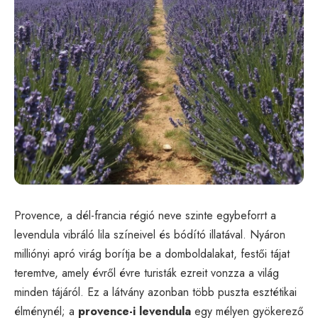
Provence, a dél-francia régió neve szinte egybeforrt a
levendula vibráló lila színeivel és bódító illatával. Nyáron
milliónyi apró virág borítja be a domboldalakat, festői tájat
teremtve, amely évről évre turisták ezreit vonzza a világ
minden tájáról. Ez a látvány azonban több puszta esztétikai
élménynél; a
provence-i levendula
egy mélyen gyökerező