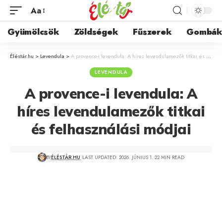
Aa
Gyümölcsök
Zöldségek
Fűszerek
Gombá
Éléstár.hu
>
Levendula
>
A provence-i levendula: A híres levendulamezők titkai és felhasználási módjai
LEVENDULA
A provence-i levendula: A
híres levendulamezők titkai
és felhasználási módjai
BY
ÉLÉSTÁR.HU
LAST UPDATED: 2026. JÚNIUS 1.
22 MIN READ