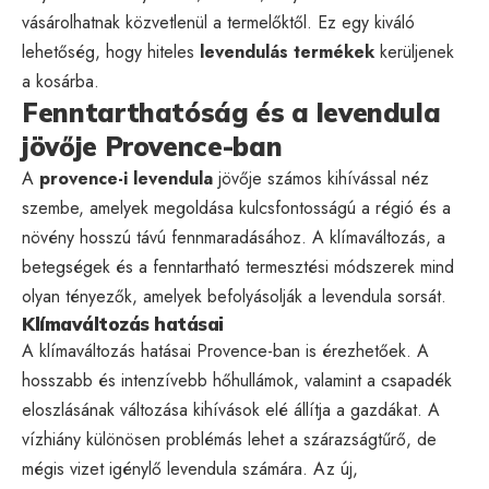
vásárolhatnak közvetlenül a termelőktől. Ez egy kiváló
lehetőség, hogy hiteles
levendulás termékek
kerüljenek
a kosárba.
Fenntarthatóság és a levendula
jövője Provence-ban
A
provence-i levendula
jövője számos kihívással néz
szembe, amelyek megoldása kulcsfontosságú a régió és a
növény hosszú távú fennmaradásához. A klímaváltozás, a
betegségek és a fenntartható termesztési módszerek mind
olyan tényezők, amelyek befolyásolják a levendula sorsát.
Klímaváltozás hatásai
A klímaváltozás hatásai Provence-ban is érezhetőek. A
hosszabb és intenzívebb hőhullámok, valamint a csapadék
eloszlásának változása kihívások elé állítja a gazdákat. A
vízhiány különösen problémás lehet a szárazságtűrő, de
mégis vizet igénylő levendula számára. Az új,