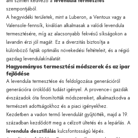
ami szintén kedvező a
levendula termesztés
szempontjából.
A hegyvidéki területek, mint a Luberon, a Ventoux vagy a
Valensole-fennsík, kiválóan alkalmasak a valódi levendula
termesztésére, míg az alacsonyabb fekvésű síkságokon a
lavandin érzi jól magát. Ez a diverzitás biztosítja a
különböző fajták optimális növekedési feltételeit, és a régió
gazdag levendulakínálatát.
Hagyományos termesztési módszerek és az ipar
fejlődése
A levendula termesztése és feldolgozása generációról
generációra öröklődő tudást igényel. A provence-i gazdák
évszázadok óta finomították módszereiket, alkalmazkodva a
természeti adottságokhoz és a piaci igényekhez.
Kezdetben a vadon termő levendulát gyűjtötték, majd a 19.
században kezdődött meg a célzott ültetés és a lepárlás. A
levendula desztillálás
kulcsfontosságú lépés.