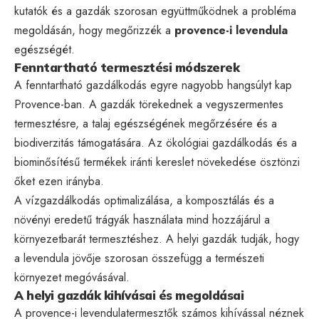
kutatók és a gazdák szorosan együttműködnek a probléma
megoldásán, hogy megőrizzék a
provence-i levendula
egészségét.
Fenntartható termesztési módszerek
A fenntartható gazdálkodás egyre nagyobb hangsúlyt kap
Provence-ban. A gazdák törekednek a vegyszermentes
termesztésre, a talaj egészségének megőrzésére és a
biodiverzitás támogatására. Az ökológiai gazdálkodás és a
biominősítésű termékek iránti kereslet növekedése ösztönzi
őket ezen irányba.
A vízgazdálkodás optimalizálása, a komposztálás és a
növényi eredetű trágyák használata mind hozzájárul a
környezetbarát termesztéshez. A helyi gazdák tudják, hogy
a levendula jövője szorosan összefügg a természeti
környezet megóvásával.
A helyi gazdák kihívásai és megoldásai
A provence-i levendulatermesztők számos kihívással néznek