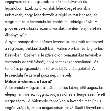
végigvezetnek a legszebb mezőkön, falvakon és
lepárlókon. Ezek az útvonalak lehetőséget adnak a
turistáknak, hogy felfedezzék a régió rejtett kincseit, és
megismerjék a levendula történetét és feldolgozását. A
provence-i utazás
ezen útvonalak mentén felejthetetlen
élményt nyújt.
A nyári hónapokban számos levendula fesztivált rendeznek
a régióban, például Sault-ban, Valensole-ban és Digne-les-
Bains-ben. Ezeken a fesztiválokon bemutatókat tartanak a
levendula desztillálásról, helyi termékeket árusítanak, és
kulturális programokkal szórakoztatják a látogatókat. A
levendula fesztivál
igazi népünnepély.
Mikor érdemes utazni?
A levendula virágzása általában június közepétől augusztus
elejéig tart, de ez függ az időjárástól és a tengerszint feletti
magasságtól. A Valensole-fennsíkon a lavandin már június
végén virágzik, míg a magasabban fekvő Sault környékén a