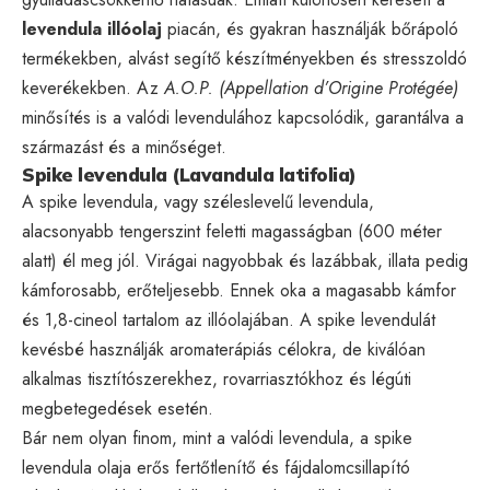
levendula illóolaj
piacán, és gyakran használják bőrápoló
termékekben, alvást segítő készítményekben és stresszoldó
keverékekben. Az
A.O.P. (Appellation d’Origine Protégée)
minősítés is a valódi levendulához kapcsolódik, garantálva a
származást és a minőséget.
Spike levendula (Lavandula latifolia)
A spike levendula, vagy széleslevelű levendula,
alacsonyabb tengerszint feletti magasságban (600 méter
alatt) él meg jól. Virágai nagyobbak és lazábbak, illata pedig
kámforosabb, erőteljesebb. Ennek oka a magasabb kámfor
és 1,8-cineol tartalom az illóolajában. A spike levendulát
kevésbé használják aromaterápiás célokra, de kiválóan
alkalmas tisztítószerekhez, rovarriasztókhoz és légúti
megbetegedések esetén.
Bár nem olyan finom, mint a valódi levendula, a spike
levendula olaja erős fertőtlenítő és fájdalomcsillapító