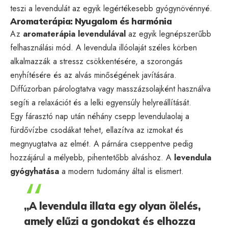
teszi a levendulát az egyik legértékesebb gyógynövénnyé.
Aromaterápia: Nyugalom és harmónia
Az
aromaterápia levendulával
az egyik legnépszerűbb
felhasználási mód. A levendula illóolaját széles körben
alkalmazzák a stressz csökkentésére, a szorongás
enyhítésére és az alvás minőségének javítására.
Diffúzorban párologtatva vagy masszázsolajként használva
segíti a relaxációt és a lelki egyensúly helyreállítását.
Egy fárasztó nap után néhány csepp levendulaolaj a
fürdővízbe csodákat tehet, ellazítva az izmokat és
megnyugtatva az elmét. A párnára cseppentve pedig
hozzájárul a mélyebb, pihentetőbb alváshoz. A
levendula
gyógyhatása
a modern tudomány által is elismert.
„A levendula illata egy olyan ölelés,
amely elűzi a gondokat és elhozza