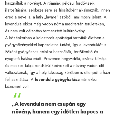
használták a növényt. A rómaiak például fürdővizeik
illatosítására, sebkezelésre és frissítőként alkalmazták, innen
ered a neve is, a latin „lavare” szóból, ami mosni jelent. A
levendula ekkor még vadon nőtt a mediterrán területeken,
és nem volt célzottan termesztett kultúrnövény.
A középkorban a kolostorok apátságai tartották életben a
gyógynövényekkel kapcsolatos tudást, így a levenduláét is.
Főként gyógyászati célokra használták, fertőtlenítő és
nyugtató hatása miatt. Provence hegyvidéki, száraz klímája
és meszes talaja rendkívül kedvezett a növény vadon élő
változatainak, így a helyi lakosság körében is elterjedt a házi
felhasználása. A
levendula gyógyhatása
már ekkor
közismert volt.
„A levendula nem csupán egy
növény, hanem egy időtlen kapocs a