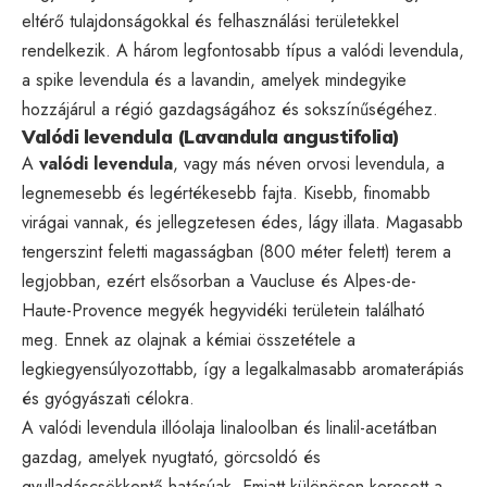
eltérő tulajdonságokkal és felhasználási területekkel
rendelkezik. A három legfontosabb típus a valódi levendula,
a spike levendula és a lavandin, amelyek mindegyike
hozzájárul a régió gazdagságához és sokszínűségéhez.
Valódi levendula (Lavandula angustifolia)
A
valódi levendula
, vagy más néven orvosi levendula, a
legnemesebb és legértékesebb fajta. Kisebb, finomabb
virágai vannak, és jellegzetesen édes, lágy illata. Magasabb
tengerszint feletti magasságban (800 méter felett) terem a
legjobban, ezért elsősorban a Vaucluse és Alpes-de-
Haute-Provence megyék hegyvidéki területein található
meg. Ennek az olajnak a kémiai összetétele a
legkiegyensúlyozottabb, így a legalkalmasabb aromaterápiás
és gyógyászati célokra.
A valódi levendula illóolaja linaloolban és linalil-acetátban
gazdag, amelyek nyugtató, görcsoldó és
gyulladáscsökkentő hatásúak. Emiatt különösen keresett a