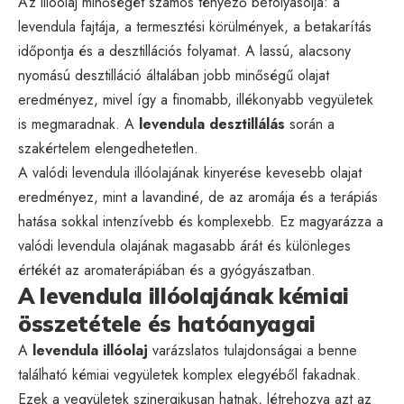
Az illóolaj minőségét számos tényező befolyásolja: a
levendula fajtája, a termesztési körülmények, a betakarítás
időpontja és a desztillációs folyamat. A lassú, alacsony
nyomású desztilláció általában jobb minőségű olajat
eredményez, mivel így a finomabb, illékonyabb vegyületek
is megmaradnak. A
levendula desztillálás
során a
szakértelem elengedhetetlen.
A valódi levendula illóolajának kinyerése kevesebb olajat
eredményez, mint a lavandiné, de az aromája és a terápiás
hatása sokkal intenzívebb és komplexebb. Ez magyarázza a
valódi levendula olajának magasabb árát és különleges
értékét az aromaterápiában és a gyógyászatban.
A levendula illóolajának kémiai
összetétele és hatóanyagai
A
levendula illóolaj
varázslatos tulajdonságai a benne
található kémiai vegyületek komplex elegyéből fakadnak.
Ezek a vegyületek szinergikusan hatnak, létrehozva azt az