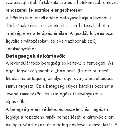
szárazságtűrőbb fajták kutatása és a hatékonyabb öntözési
rendszerek fejlesztése elengedhetetlen.
A hőmérséklet emelkedése befolyásolhatja a levendula
illóolajának kémiai összetételét is, ami hatással lehet a
minőségre és a terápiás értékre. A gazdák folyamatosan
figyelik a változásokat, és alkalmazkodnak az új
körülményekhez.
Betegségek és kártevők
A levendulát több betegség és kártevő is fenyegeti. Az
egyik legveszélyesebb a „bois noir” (fekete fa) nevű
fitoplazma betegség, amelyet egy rovar, a Scaphoideus
titanus terjeszt. Ez a betegség súlyos károkat okozhat a
levendulamezőkön, és akár egész ültetvényeket is
elpusztíthat.
A betegség elleni védekezés összetett, és magában
foglalja a rezisztens fajták nemesítését, a kártevők elleni
biológiai védekezést és a beteg növények eltávolítását. A