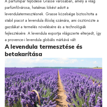
A parfümipar fejlődése Grasse városában, amely a világ
parfümfővárosa, hatalmas lökést adott a
levendulatermesztésnek. Grasse közelsége biztosította a
stabil piacot a levendula illóolaj számára, ami ösztönözte a
gazdákat a termelés növelésére és a technológiák
fejlesztésére. A levendula exportja világszerte elterjedt, így
a provence-i levendula globális márkává vált.
A levendula termesztése és
betakarítása