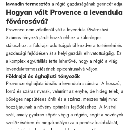
lavandin termesztés
a régió gazdaságának gerincét adja.
Hogyan vált Provence a levendula
fővárosává?
Provence nem véletlenül vált a levendula fővárosává.
Számos tényező járult hozzá ehhez a különleges
státuszhoz, a földrajzi adottságoktól kezdve a történelmi és
gazdasági fejlődésen át a helyi gazdák elhivatottságáig. Ez
a komplex együttállás tette lehetővé, hogy a régió a világ
levendulatermesztésének epicentrumává váljon.
Földrajzi és éghajlati tényezők
Provence éghajlata ideális a levendula számára. A hosszú,
forró és száraz nyarak, valamint az enyhe, de hideg telek, a
bőséges napsütéses órák és a száraz, meszes talaj mind
hozzájárulnak a növény optimális fejlődéséhez. A Mistral
szél, amely gyakran söpör végig a régión, segít a növények
szellőzésében és megakadályozza a penész kialakulását,