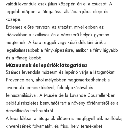
valódi levendula csak július közepén éri el a csúcsot. A
legjobb időpont a látogatásra általában július eleje és
közepe.
Érdemes előre tervezni az utazást, mivel ebben az
időszakban a szállások és a népszerű helyek gyorsan
megtelnek. A kora reggeli vagy késő délutáni órák a
legalkalmasabbak a fényképezésre, amikor a fény lágyabb
és a tömeg kisebb.
Múzeumok és lepárlók látogatása
Számos levendula múzeum és lepárló várja a látogatókat
Provence-ban, ahol mélyebben megismerkedhetnek a
levendula termesztésével, feldolgozásával és
felhasználásával. A Musée de la Lavande Coustellet-ben
például részletes bemutatót tart a növény történetéről és a
desztillációs technikákról.
A lepárlókban a látogatók élőben is megfigyelhetik az illóolaj
kinyerésének folyamatát, és friss, helyi termékeket