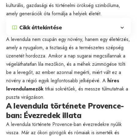
kulturális, gazdasági és történelmi örökség szimbóluma,
amely generációk óta formálja a helyiek életét.
Cikk áttekintése
A levendula nem csupán egy növény, hanem egy életérzés,
amely a nyugalom, a tisztaság és a természetes szépség
üzenetét hordozza. Amikor a nap sugarai megcsillannak a
végeláthatatlan lila mezőkön, és a méhek zümmögése tölti
be a levegőt, az ember azonnal megérti, miért vált ez a
növény a régió egyik legfontosabb jelképévé. A
híres
levendulamezők
titkai sokrétűek, és messze túlmutatnak a
puszta virágzáson.
A levendula története Provence-
ban: Évezredek illata
A levendula története Provence-ban évezredekre nyúlik
vissza. Már az ókori görögök és rómaiak is ismerték és