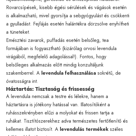
Rovarcsípések, kisebb égési sérülések és vágások esetén
is alkalmazható, mivel gyorsítja a sebgyógyulást és csökkenti
a gyulladást. Fejfájás esetén halántékra dörzsölve enyhítheti
a tüneteket.
Emésztési zavarok, puffadás esetén belsőleg, tea
formájában is fogyasztható (kizárólag orvosi levendula
virágából, megfelelő adagolással!). Fontos, hogy
belsőleges alkalmazás előtt mindig konzultáljunk
szakemberrel. A
levendula felhasználása
sokrétű, de
óvatosságra int.
Háztartás: Tisztaság és frissesség
A levendula nemcsak a testre és lélekre, hanem a
háztartásra is jótékony hatással van. Illatosítóként a
ruhásszekrényben elűzi a molyokat és frissen tartja a
ruhákat. Tisztítószerekhez adva természetes fertőtlenítő és
kellemes illatot biztosít. A
levendulás termékek
széles