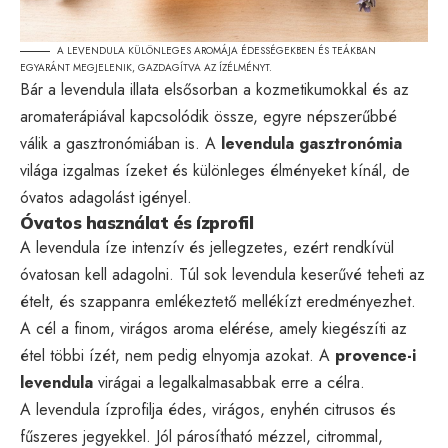
A LEVENDULA KÜLÖNLEGES AROMÁJA ÉDESSÉGEKBEN ÉS TEÁKBAN
EGYARÁNT MEGJELENIK, GAZDAGÍTVA AZ ÍZÉLMÉNYT.
Bár a levendula illata elsősorban a kozmetikumokkal és az
aromaterápiával kapcsolódik össze, egyre népszerűbbé
válik a gasztronómiában is. A
levendula gasztronómia
világa izgalmas ízeket és különleges élményeket kínál, de
óvatos adagolást igényel.
Óvatos használat és ízprofil
A levendula íze intenzív és jellegzetes, ezért rendkívül
óvatosan kell adagolni. Túl sok levendula keserűvé teheti az
ételt, és szappanra emlékeztető mellékízt eredményezhet.
A cél a finom, virágos aroma elérése, amely kiegészíti az
étel többi ízét, nem pedig elnyomja azokat. A
provence-i
levendula
virágai a legalkalmasabbak erre a célra.
A levendula ízprofilja édes, virágos, enyhén citrusos és
fűszeres jegyekkel. Jól párosítható mézzel, citrommal,