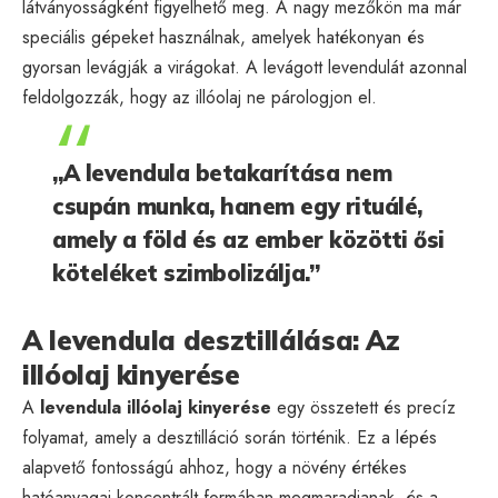
látványosságként figyelhető meg. A nagy mezőkön ma már
speciális gépeket használnak, amelyek hatékonyan és
gyorsan levágják a virágokat. A levágott levendulát azonnal
feldolgozzák, hogy az illóolaj ne párologjon el.
„A levendula betakarítása nem
csupán munka, hanem egy rituálé,
amely a föld és az ember közötti ősi
köteléket szimbolizálja.”
A levendula desztillálása: Az
illóolaj kinyerése
A
levendula illóolaj kinyerése
egy összetett és precíz
folyamat, amely a desztilláció során történik. Ez a lépés
alapvető fontosságú ahhoz, hogy a növény értékes
hatóanyagai koncentrált formában megmaradjanak, és a