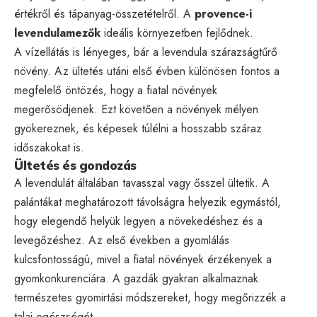
értékről és tápanyag-összetételről. A
provence-i
levendulamezők
ideális környezetben fejlődnek.
A vízellátás is lényeges, bár a levendula szárazságtűrő
növény. Az ültetés utáni első évben különösen fontos a
megfelelő öntözés, hogy a fiatal növények
megerősödjenek. Ezt követően a növények mélyen
gyökereznek, és képesek túlélni a hosszabb száraz
időszakokat is.
Ültetés és gondozás
A levendulát általában tavasszal vagy ősszel ültetik. A
palántákat meghatározott távolságra helyezik egymástól,
hogy elegendő helyük legyen a növekedéshez és a
levegőzéshez. Az első években a gyomlálás
kulcsfontosságú, mivel a fiatal növények érzékenyek a
gyomkonkurenciára. A gazdák gyakran alkalmaznak
természetes gyomirtási módszereket, hogy megőrizzék a
talaj egészségét.