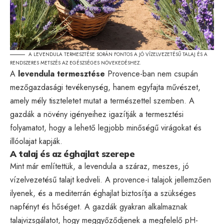
A LEVENDULA TERMESZTÉSE SORÁN FONTOS A JÓ VÍZELVEZETÉSŰ TALAJ ÉS A
RENDSZERES METSZÉS AZ EGÉSZSÉGES NÖVEKEDÉSHEZ.
A
levendula termesztése
Provence-ban nem csupán
mezőgazdasági tevékenység, hanem egyfajta művészet,
amely mély tiszteletet mutat a természettel szemben. A
gazdák a növény igényeihez igazítják a termesztési
folyamatot, hogy a lehető legjobb minőségű virágokat és
illóolajat kapják.
A talaj és az éghajlat szerepe
Mint már említettük, a levendula a száraz, meszes, jó
vízelvezetésű talajt kedveli. A provence-i talajok jellemzően
ilyenek, és a mediterrán éghajlat biztosítja a szükséges
napfényt és hőséget. A gazdák gyakran alkalmaznak
talajvizsgálatot, hogy meggyőződjenek a megfelelő pH-