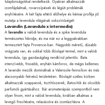
tulajdonságokkal rendelkezik. Gyakran alkalmazzák
izomfájdalmak, rovarcsípések és légúti problémák
enyhítésére. A két fajta eltérő élőhelye és kémiai profilja jól
mutatja a levendula világának sokszínűségét.
Lavandin (Lavandula x intermedia)
A
lavandin
a valódi levendula és a spike levendula
természetes hibridje, és ma már ez a leggyakrabban
termesztett fajta Provence-ban. Nagyobb méretű, dúsabb
virágzata van, és sokkal több illóolajat termel, mint a valódi
levendula, így gazdaságilag rendkívül jelentős. Illata
intenzívebb, frissebb, enyhén kámforos, de mégis kellemes.
A lavandin mezők dominálnak a Valensole-fennsíkon és más
alacsonyabb fekvésű területeken. Illóolaját széles körben
alkalmazzák szappanok, tisztítószerek, illatosítók és olcsóbb
parfümök gyártásához. Bár aromaterápiás szempontból nem
olyan finom, mint a valódi levendula, kiválóan alkalmas a
levegő frissítésére, relaxációra és izomlazításra. A