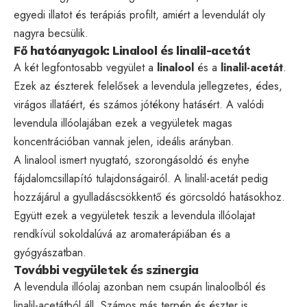
egyedi illatot és terápiás profilt, amiért a levendulát oly
nagyra becsülik.
Fő hatóanyagok: Linalool és linalil-acetát
A két legfontosabb vegyület a
linalool
és a
linalil-acetát
.
Ezek az észterek felelősek a levendula jellegzetes, édes,
virágos illatáért, és számos jótékony hatásért. A valódi
levendula illóolajában ezek a vegyületek magas
koncentrációban vannak jelen, ideális arányban.
A linalool ismert nyugtató, szorongásoldó és enyhe
fájdalomcsillapító tulajdonságairól. A linalil-acetát pedig
hozzájárul a gyulladáscsökkentő és görcsoldó hatásokhoz.
Együtt ezek a vegyületek teszik a levendula illóolajat
rendkívül sokoldalúvá az aromaterápiában és a
gyógyászatban.
További vegyületek és szinergia
A levendula illóolaj azonban nem csupán linaloolból és
linalil-acetátból áll. Számos más terpén és észter is