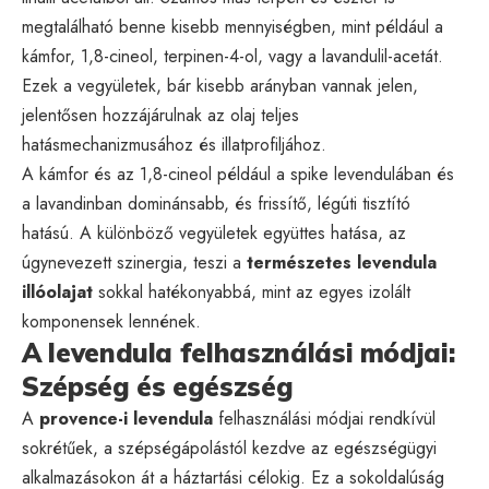
megtalálható benne kisebb mennyiségben, mint például a
kámfor, 1,8-cineol, terpinen-4-ol, vagy a lavandulil-acetát.
Ezek a vegyületek, bár kisebb arányban vannak jelen,
jelentősen hozzájárulnak az olaj teljes
hatásmechanizmusához és illatprofiljához.
A kámfor és az 1,8-cineol például a spike levendulában és
a lavandinban dominánsabb, és frissítő, légúti tisztító
hatású. A különböző vegyületek együttes hatása, az
úgynevezett szinergia, teszi a
természetes levendula
illóolajat
sokkal hatékonyabbá, mint az egyes izolált
komponensek lennének.
A levendula felhasználási módjai:
Szépség és egészség
A
provence-i levendula
felhasználási módjai rendkívül
sokrétűek, a szépségápolástól kezdve az egészségügyi
alkalmazásokon át a háztartási célokig. Ez a sokoldalúság