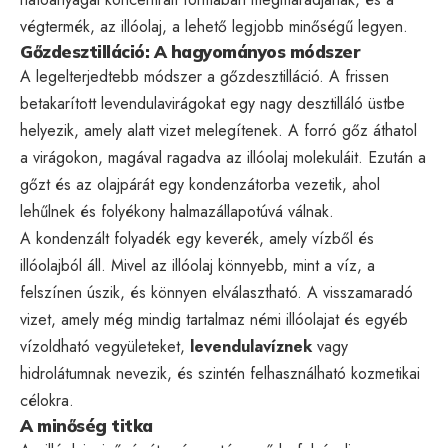
végtermék, az illóolaj, a lehető legjobb minőségű legyen.
Gőzdesztilláció: A hagyományos módszer
A legelterjedtebb módszer a gőzdesztilláció. A frissen
betakarított levendulavirágokat egy nagy desztilláló üstbe
helyezik, amely alatt vizet melegítenek. A forró gőz áthatol
a virágokon, magával ragadva az illóolaj molekuláit. Ezután a
gőzt és az olajpárát egy kondenzátorba vezetik, ahol
lehűlnek és folyékony halmazállapotúvá válnak.
A kondenzált folyadék egy keverék, amely vízből és
illóolajból áll. Mivel az illóolaj könnyebb, mint a víz, a
felszínen úszik, és könnyen elválasztható. A visszamaradó
vizet, amely még mindig tartalmaz némi illóolajat és egyéb
vízoldható vegyületeket,
levendulavíznek
vagy
hidrolátumnak nevezik, és szintén felhasználható kozmetikai
célokra.
A minőség titka