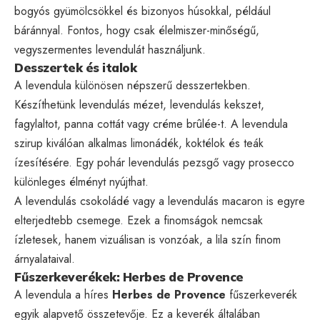
bogyós gyümölcsökkel és bizonyos húsokkal, például
báránnyal. Fontos, hogy csak élelmiszer-minőségű,
vegyszermentes levendulát használjunk.
Desszertek és italok
A levendula különösen népszerű desszertekben.
Készíthetünk levendulás mézet, levendulás kekszet,
fagylaltot, panna cottát vagy créme brûlée-t. A levendula
szirup kiválóan alkalmas limonádék, koktélok és teák
ízesítésére. Egy pohár levendulás pezsgő vagy prosecco
különleges élményt nyújthat.
A levendulás csokoládé vagy a levendulás macaron is egyre
elterjedtebb csemege. Ezek a finomságok nemcsak
ízletesek, hanem vizuálisan is vonzóak, a lila szín finom
árnyalataival.
Fűszerkeverékek: Herbes de Provence
A levendula a híres
Herbes de Provence
fűszerkeverék
egyik alapvető összetevője. Ez a keverék általában