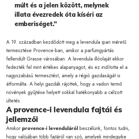
múlt és a jelen között, melynek
illata évezredek óta kíséri az
emberiséget.”
A 19. században kezdődött meg a levendula ipari méretű
termesztése Provence-ban, amikor a parfümgyártás
fellendült Grasse városában. A levendula illóolaját ekkor
fedezték fel mint értékes alapanyagot, és ez indította el a
nagyszabású termesztést, amely a régió gazdaságát is
átformálta. A helyi gazdák rájöttek, hogy a vadon termő
növények gyűjtése helyett sokkal hatékonyabb a célzott
ültetés.
A provence-i levendula fajtái és
jellemzői
Amikor
provence-i levenduláról
beszélünk, fontos tudni,
hogy valójában több fajtáról van szó, amelyek mindegyike