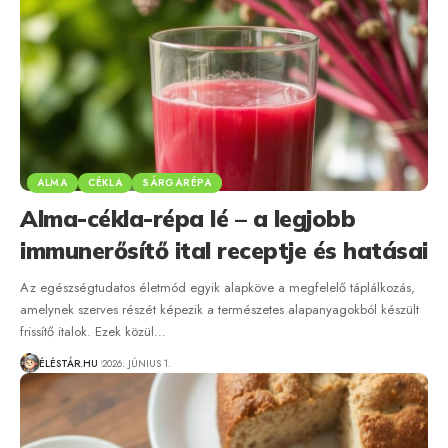
ALMA
CÉKLA
SÁRGARÉPA
Alma-cékla-répa lé – a legjobb
immunerősítő ital receptje és hatásai
Az egészségtudatos életmód egyik alapköve a megfelelő táplálkozás,
amelynek szerves részét képezik a természetes alapanyagokból készült
frissítő italok. Ezek közül…
ÉLÉSTÁR.HU
2026. JÚNIUS 1.