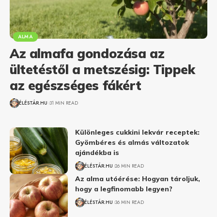
ALMA
Az almafa gondozása az
ültetéstől a metszésig: Tippek
az egészséges fákért
ÉLÉSTÁR.HU
31 MIN READ
Különleges cukkini lekvár receptek:
Gyömbéres és almás változatok
ajándékba is
ÉLÉSTÁR.HU
26 MIN READ
Az alma utóérése: Hogyan tároljuk,
hogy a legfinomabb legyen?
ÉLÉSTÁR.HU
36 MIN READ