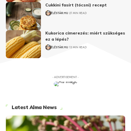
Cukkini fasírt (tócsni) recept
ÉLÉSTÁR.HU
21 MIN READ
Kukorica címerezés: miért szükséges
ez a lépés?
ÉLÉSTÁR.HU
13 MIN READ
- ADVERTISEMENT -
Latest Alma News