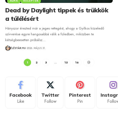
ALMA
RECEPTEK
Dead by Daylight tippek és trükkök
a túlélésért
Hányszor érezted már a jeges rettegést, ahogy a Gyilkos közeledő
szívverése egyre hangosabbá válik a füledben, miközben te
kétségbeesetten próbálsz…
ÉLÉSTÁR.HU
2026. MÁJUS 31.
1
2
3
…
15
16
Facebook
Twitter
Pinterest
Instag
Like
Follow
Pin
Follo