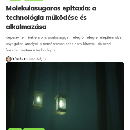
Molekulasugaras epitaxia: a
technológia működése és
alkalmazása
Képesek lennénk-e atomi pontossággal, rétegről rétegre felépíteni olyan
anyagokat, amelyek a természetben soha nem léteztek, és ezzel
forradalmasítani a technológia…
ÉLÉSTÁR.HU
2026. MÁJUS 31.