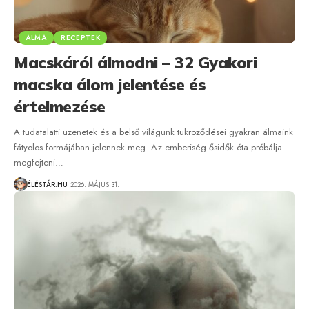
ALMA
RECEPTEK
Macskáról álmodni – 32 Gyakori
macska álom jelentése és
értelmezése
A tudatalatti üzenetek és a belső világunk tükröződései gyakran álmaink
fátyolos formájában jelennek meg. Az emberiség ősidők óta próbálja
megfejteni…
ÉLÉSTÁR.HU
2026. MÁJUS 31.