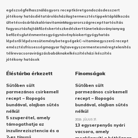
egészség
felhasználás
gyors recept
köret
gondozás
desszert
jótékony hatás
diéta
tárolás
házilag
termesztés
tippek
táplálkozás
ültetés
vásárlás
kalória
vitamin
Magyarország
recept
tartósítás
fagyasztás
fajták
főzés
kertészkedés
kert
tünetek
ásványianyag
befőzés
gluténmentes
gyógynövény
biokert
gyógyhatás
lépésről lépésre
sütemény
betegségek
C-vitamin
egyszerű recept
emésztés
frissesség
magyar fajta
vegyszermentes
méregtelenítés
télire
vacsora
virágzás
babáknak
elkészítés
házi készítés
jótékony hatások
Éléstárba érkezett
Finomságok
Sütőben sült
Sütőben sült
parmezános csirkemell
parmezános csirkemell
recept – Ropogós
recept – Ropogós
bundával, olajban sütés
bundával, olajban sütés
nélkül
nélkül
5 szuperétel, amely
2026. JÚLIUS 31.
támogathatja az
13 egyserpenyős nyári
inzulinrezisztencia és a
vacsora, amely
2-es típusú
megkönnyíti a hétköznap