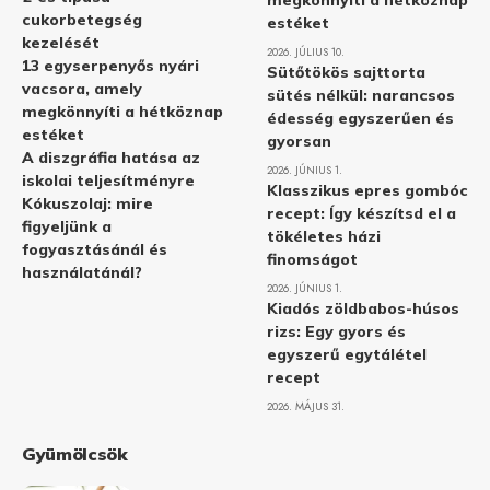
cukorbetegség
estéket
kezelését
2026. JÚLIUS 10.
13 egyserpenyős nyári
Sütőtökös sajttorta
vacsora, amely
sütés nélkül: narancsos
megkönnyíti a hétköznap
édesség egyszerűen és
estéket
gyorsan
A diszgráfia hatása az
2026. JÚNIUS 1.
iskolai teljesítményre
Klasszikus epres gombóc
Kókuszolaj: mire
recept: Így készítsd el a
figyeljünk a
tökéletes házi
fogyasztásánál és
finomságot
használatánál?
2026. JÚNIUS 1.
Kiadós zöldbabos-húsos
rizs: Egy gyors és
egyszerű egytálétel
recept
2026. MÁJUS 31.
Gyümölcsök