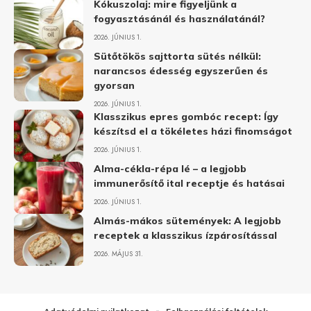
Kókuszolaj: mire figyeljünk a
fogyasztásánál és használatánál?
2026. JÚNIUS 1.
Sütőtökös sajttorta sütés nélkül:
narancsos édesség egyszerűen és
gyorsan
2026. JÚNIUS 1.
Klasszikus epres gombóc recept: Így
készítsd el a tökéletes házi finomságot
2026. JÚNIUS 1.
Alma-cékla-répa lé – a legjobb
immunerősítő ital receptje és hatásai
2026. JÚNIUS 1.
Almás-mákos sütemények: A legjobb
receptek a klasszikus ízpárosítással
2026. MÁJUS 31.