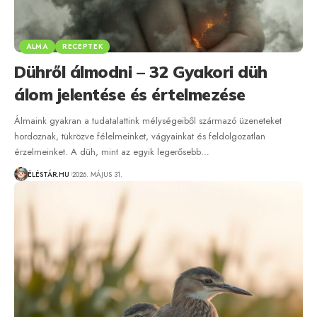
ALMA
RECEPTEK
Dühről álmodni – 32 Gyakori düh
álom jelentése és értelmezése
Álmaink gyakran a tudatalattink mélységeiből származó üzeneteket
hordoznak, tükrözve félelmeinket, vágyainkat és feldolgozatlan
érzelmeinket. A düh, mint az egyik legerősebb…
ÉLÉSTÁR.HU
2026. MÁJUS 31.