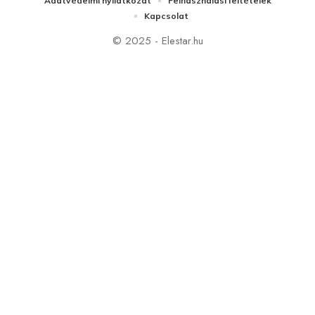
Adatvédelmi nyilatkozat
Felhasználási feltételek
Kapcsolat
© 2025 - Elestar.hu