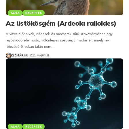
ALMA
RECEPTEK
Az üstökösgém (Ardeola ralloides)
A vizes élőhelyek, nádasok és mocsarak sűrű szövevényében egy
rejtőzködő életmódú, különleges szépségű madár él, amelynek
létezéséről sokan talán nem…
ÉLÉSTÁR.HU
2026. MÁJUS 31.
ALMA
RECEPTEK