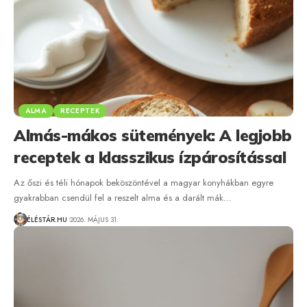
ALMA
RECEPTEK
Almás-mákos sütemények: A legjobb
receptek a klasszikus ízpárosítással
Az őszi és téli hónapok beköszöntével a magyar konyhákban egyre
gyakrabban csendül fel a reszelt alma és a darált mák…
ÉLÉSTÁR.HU
2026. MÁJUS 31.