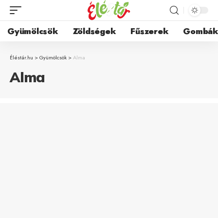
Gyümölcsök
Zöldségek
Fűszerek
Gombá
Éléstár.hu
>
Gyümölcsök
>
Alma
Alma