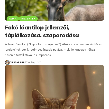
ALMA
RECEPTEK
Fakó lóantilop jellemzői,
táplálkozása, szaporodása
A fakó lóantilop (*Hippotragus equinus*) Afrika szavannáinak és füves
területeinek egyik legimpozánsabb patása, mely jellegzetes, lóhoz
hasonló testalkatával és impozáns…
ÉLÉSTÁR.HU
2026. MÁJUS 31.