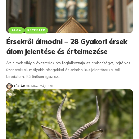
ALMA
RECEPTEK
Érsekről álmodni – 28 Gyakori érsek
álom jelentése és értelmezése
Az álmok világa évezredek óta foglalkoztatja az emberiséget, rejtélyes
üzenetekkel, mélyebb rétegekkel és szimbolikus jelentésekkel teli
birodalom. Különösen igaz ez…
ÉLÉSTÁR.HU
2026. MÁJUS 31.