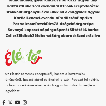
Mandula
Meggy
Narancs
Őszibarack
Hagyomány
Kaktusz
Kukorica
Levendula
Otthon
Receptek
Rózsa
Brokkoli
Burgonya
Cékla
Cukkini
Fokhagyma
Hagyma
Karfiol
Lencse
Levendula
Padlizsán
Paprika
Paradicsom
Retek
Rizs
Zöldségek
Sárgarépa
Savanyú káposzta
Spárga
Spenót
Sütőtök
Uborka
Zeller
Zöldbab
Zöldborsó
Sárgabarack
Szeder
Szilva
Az Éléstár nemcsak receptekről, hanem a hozzávalók
történetéről, használatáról és titkairól is szól. Fedezd fel velünk,
mi lapul az éléskamrában – és hogyan hozhatod ki belőle a
legtöbbet!