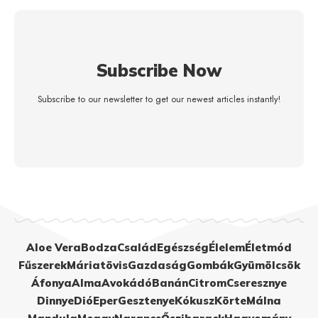
Subscribe Now
Subscribe to our newsletter to get our newest articles instantly!
Aloe Vera
Bodza
Család
Egészség
Élelem
Életmód
Fűszerek
Máriatövis
Gazdaság
Gombák
Gyümölcsök
Áfonya
Alma
Avokádó
Banán
Citrom
Cseresznye
Dinnye
Dió
Eper
Gesztenye
Kókusz
Körte
Málna