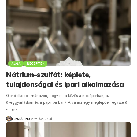
ALMA
RECEPTEK
Nátrium-szulfát: képlete,
tulajdonságai és ipari alkalmazása
Gondolkodott már azon, hogy mi a közös a mosóporban, az
üveggyártásban és a papíriparban? A válasz egy meglepően egyszerű,
mégis…
ÉLÉSTÁR.HU
2026. MÁJUS 31.