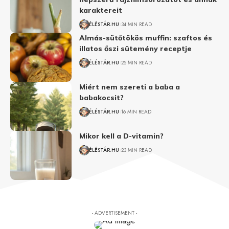
karaktereit
ÉLÉSTÁR.HU
34 MIN READ
Almás-sütőtökös muffin: szaftos és
illatos őszi sütemény receptje
ÉLÉSTÁR.HU
25 MIN READ
Miért nem szereti a baba a
babakocsit?
ÉLÉSTÁR.HU
16 MIN READ
Mikor kell a D-vitamin?
ÉLÉSTÁR.HU
23 MIN READ
- ADVERTISEMENT -