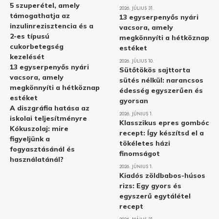
5 szuperétel, amely
2026. JÚLIUS 31.
támogathatja az
13 egyserpenyős nyári
inzulinrezisztencia és a
vacsora, amely
2-es típusú
megkönnyíti a hétköznap
cukorbetegség
estéket
kezelését
2026. JÚLIUS 10.
13 egyserpenyős nyári
Sütőtökös sajttorta
vacsora, amely
sütés nélkül: narancsos
megkönnyíti a hétköznap
édesség egyszerűen és
estéket
gyorsan
A diszgráfia hatása az
2026. JÚNIUS 1.
iskolai teljesítményre
Klasszikus epres gombóc
Kókuszolaj: mire
recept: Így készítsd el a
figyeljünk a
tökéletes házi
fogyasztásánál és
finomságot
használatánál?
2026. JÚNIUS 1.
Kiadós zöldbabos-húsos
rizs: Egy gyors és
egyszerű egytálétel
recept