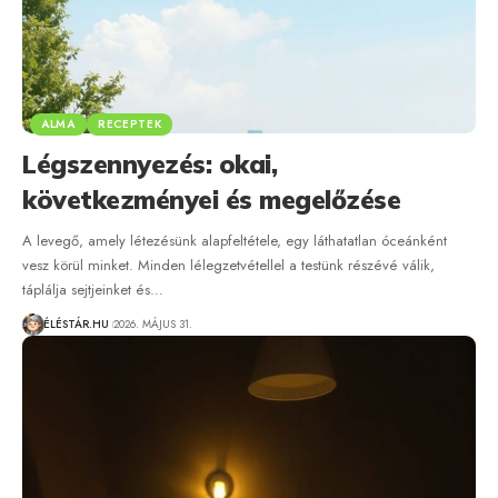
ALMA
RECEPTEK
Légszennyezés: okai,
következményei és megelőzése
A levegő, amely létezésünk alapfeltétele, egy láthatatlan óceánként
vesz körül minket. Minden lélegzetvétellel a testünk részévé válik,
táplálja sejtjeinket és…
ÉLÉSTÁR.HU
2026. MÁJUS 31.