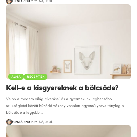
ÉLÉSTÁR.HU
2026. MÁJUS 31.
ALMA
RECEPTEK
Kell-e a kisgyereknek a bölcsőde?
Vajon a modern világ elvárásai és a gyermekünk legbensőbb
szükségletei között húzódó vékony vonalon egyensúlyozva tényleg a
bölcsőde a legjobb…
ÉLÉSTÁR.HU
2026. MÁJUS 31.