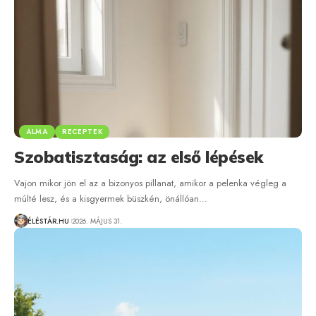
ALMA
RECEPTEK
Szobatisztaság: az első lépések
Vajon mikor jön el az a bizonyos pillanat, amikor a pelenka végleg a
múlté lesz, és a kisgyermek büszkén, önállóan…
ÉLÉSTÁR.HU
2026. MÁJUS 31.