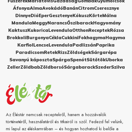
Fűszerek
Máriatövis
Gazdaság
Gombák
Gyümölcsök
Áfonya
Alma
Avokádó
Banán
Citrom
Cseresznye
Dinnye
Dió
Eper
Gesztenye
Kókusz
Körte
Málna
Mandula
Meggy
Narancs
Őszibarack
Hagyomány
Kaktusz
Kukorica
Levendula
Otthon
Receptek
Rózsa
Brokkoli
Burgonya
Cékla
Cukkini
Fokhagyma
Hagyma
Karfiol
Lencse
Levendula
Padlizsán
Paprika
Paradicsom
Retek
Rizs
Zöldségek
Sárgarépa
Savanyú káposzta
Spárga
Spenót
Sütőtök
Uborka
Zeller
Zöldbab
Zöldborsó
Sárgabarack
Szeder
Szilva
Az Éléstár nemcsak receptekről, hanem a hozzávalók
történetéről, használatáról és titkairól is szól. Fedezd fel velünk,
mi lapul az éléskamrában – és hogyan hozhatod ki belőle a