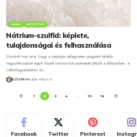
ALMA
RECEPTEK
Nátrium-szulfid: képlete,
tulajdonságai és felhasználása
Gondolt már arra, hogy a záptojás jellegzetes szagáért felelős
vegyületcsoport egyik közeli rokona kulcsszerepet játszik a bőriparban, a
cellulózgyártásban és…
ÉLÉSTÁR.HU
2026. MÁJUS 31.
1
2
3
4
…
15
16
Facebook
Twitter
Pinterest
Instag