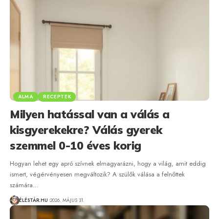
ALMA
RECEPTEK
Milyen hatással van a válás a
kisgyerekekre? Válás gyerek
szemmel 0-10 éves korig
Hogyan lehet egy apró szívnek elmagyarázni, hogy a világ, amit eddig
ismert, végérvényesen megváltozik? A szülők válása a felnőttek
számára…
ÉLÉSTÁR.HU
2026. MÁJUS 31.