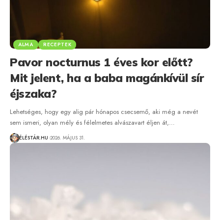
ALMA
RECEPTEK
Pavor nocturnus 1 éves kor előtt?
Mit jelent, ha a baba magánkívül sír
éjszaka?
Lehetséges, hogy egy alig pár hónapos csecsemő, aki még a nevét
sem ismeri, olyan mély és félelmetes alvászavart éljen át,…
ÉLÉSTÁR.HU
2026. MÁJUS 31.