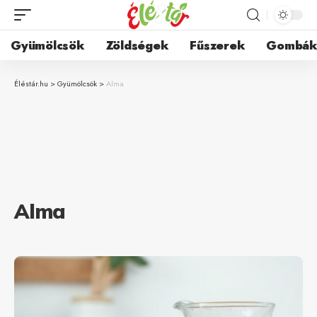
Gyümölcsök
Zöldségek
Fűszerek
Gombá
Éléstár.hu
>
Gyümölcsök
>
Alma
Alma