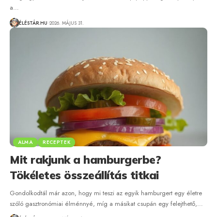
a…
ÉLÉSTÁR.HU
2026. MÁJUS 31.
ALMA
RECEPTEK
Mit rakjunk a hamburgerbe?
Tökéletes összeállítás titkai
Gondolkodtál már azon, hogy mi teszi az egyik hamburgert egy életre
szóló gasztronómiai élménnyé, míg a másikat csupán egy felejthető,…