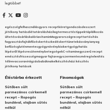
legtöbbet!
egészség
felhasználás
gyors recept
köret
gondozás
desszert
jótékony hatás
diéta
tárolás
házilag
termesztés
tippek
táplálkozás
ültetés
vásárlás
kalória
vitamin
Magyarország
recept
tartósítás
fagyasztás
fajták
főzés
kertészkedés
kert
tünetek
ásványianyag
befőzés
gluténmentes
gyógynövény
biokert
gyógyhatás
lépésről lépésre
sütemény
betegségek
C-vitamin
egyszerű recept
emésztés
frissesség
magyar fajta
vegyszermentes
méregtelenítés
télire
vacsora
virágzás
babáknak
elkészítés
házi készítés
jótékony hatások
Éléstárba érkezett
Finomságok
Sütőben sült
Sütőben sült
parmezános csirkemell
parmezános csirkemell
recept – Ropogós
recept – Ropogós
bundával, olajban sütés
bundával, olajban sütés
nélkül
nélkül