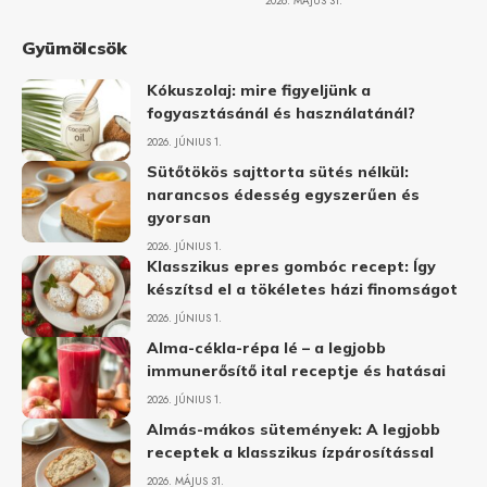
2026. MÁJUS 31.
Gyümölcsök
Kókuszolaj: mire figyeljünk a
fogyasztásánál és használatánál?
2026. JÚNIUS 1.
Sütőtökös sajttorta sütés nélkül:
narancsos édesség egyszerűen és
gyorsan
2026. JÚNIUS 1.
Klasszikus epres gombóc recept: Így
készítsd el a tökéletes házi finomságot
2026. JÚNIUS 1.
Alma-cékla-répa lé – a legjobb
immunerősítő ital receptje és hatásai
2026. JÚNIUS 1.
Almás-mákos sütemények: A legjobb
receptek a klasszikus ízpárosítással
2026. MÁJUS 31.