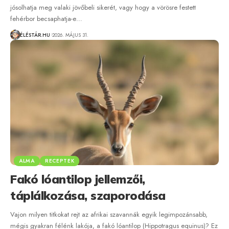
jósolhatja meg valaki jövőbeli sikerét, vagy hogy a vörösre festett
fehérbor becsaphatja-e…
ÉLÉSTÁR.HU
2026. MÁJUS 31.
ALMA
RECEPTEK
Fakó lóantilop jellemzői,
táplálkozása, szaporodása
Vajon milyen titkokat rejt az afrikai szavannák egyik legimpozánsabb,
mégis gyakran félénk lakója, a fakó lóantilop (Hippotragus equinus)? Ez