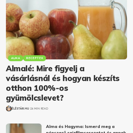
ALMA
RECEPTEK
Almalé: Mire figyelj a
vásárlásnál és hogyan készíts
otthon 100%-os
gyümölcslevet?
ÉLÉSTÁR.HU
24 MIN READ
Alma és Hagyma: Ismerd meg a
népszerű rajzfilmsorozatot és annak