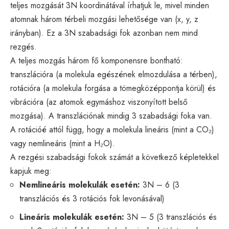
teljes mozgását 3N koordinátával írhatjuk le, mivel minden
atomnak három térbeli mozgási lehetősége van (x, y, z
irányban). Ez a 3N szabadsági fok azonban nem mind
rezgés.
A teljes mozgás három fő komponensre bontható:
transzlációra (a molekula egészének elmozdulása a térben),
rotációra (a molekula forgása a tömegközéppontja körül) és
vibrációra (az atomok egymáshoz viszonyított belső
mozgása). A transzlációnak mindig 3 szabadsági foka van.
A rotációé attól függ, hogy a molekula lineáris (mint a CO₂)
vagy nemlineáris (mint a H₂O).
A rezgési szabadsági fokok számát a következő képletekkel
kapjuk meg:
Nemlineáris molekulák esetén:
3N – 6 (3
transzlációs és 3 rotációs fok levonásával)
Lineáris molekulák esetén:
3N – 5 (3 transzlációs és