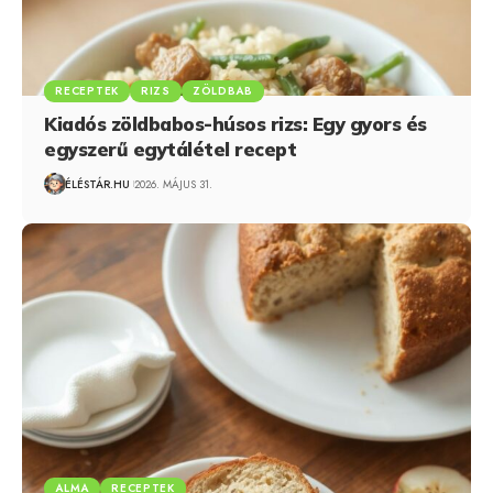
RECEPTEK
RIZS
ZÖLDBAB
Kiadós zöldbabos-húsos rizs: Egy gyors és
egyszerű egytálétel recept
ÉLÉSTÁR.HU
2026. MÁJUS 31.
ALMA
RECEPTEK