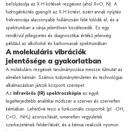
befolyásolja az X-H kötések rezgéseit (ahol X=O, N). A
hidrogénkötés gyengíti az X-H kötést, ezért annak nyújtási
frekvenciája alacsonyabb hullámzsám felé tolódik el, és a
spektrumban a sávja jelentősen kiszélesedik. Ez egy
rendkívül jellegzetes és diagnosztikai értékű jelenség
például az alkoholok és karbonsavak spektrumában.
A molekuláris vibrációk
jelentősége a gyakorlatban
A molekuláris rezgések tanulmányozása messze túlmutat az
elméleti kémián. Számos tudományterületen és technológiai
alkalmazásban játszik központi szerepet.
Az
infravörös (IR) spektroszkópia
az egyik
legelterjedtebb analitikai módszer a szerves és szervetlen
kémiában. Lehetővé teszi a funkcionális csoportok (pl. -OH,
C=O, -NH₂) azonosítását, ismeretlen vegyületek
szerkezetének felderítését, és a kémiai reakciók nyomon