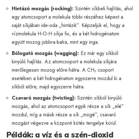
Hintázó mozgás (rocking):
Szintén síkbeli hajlítás, ahol
egy atomcsoport a molekula többi részéhez képest a
saját síkjában ide-oda „hintázik”. Képzeljük el, hogy a
vízmolekula H-O-H síkja fix, és a két hidrogénatom
együtt mozog jobbra-balra, mint egy inga.
Bólogató mozgás (wagging):
Ez már egy síkból
kinyúló hajlítás. Az atomcsoport a molekula síkjára
merőlegesen mozog előre-hátra. A CH₂ csoport
esetében a két hidrogénatom egyszerre mozdul ki a
síkból előre, majd egyszerre hátra.
Csavaró mozgás (twisting):
Szintén síkból kinyúló
mozgás, ahol az atomcsoport egyik része a sík „elé”
mozdul, míg a másik része a sík „mögé”, csavaró
mozgást végezve a központi kötés tengelye körül.
Példák: a víz és a szén-dioxid