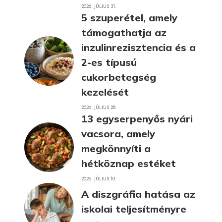
2026. JÚLIUS 31.
5 szuperétel, amely
támogathatja az
inzulinrezisztencia és a
2-es típusú
cukorbetegség
kezelését
2026. JÚLIUS 28.
13 egyserpenyős nyári
vacsora, amely
megkönnyíti a
hétköznap estéket
2026. JÚLIUS 10.
A diszgráfia hatása az
iskolai teljesítményre