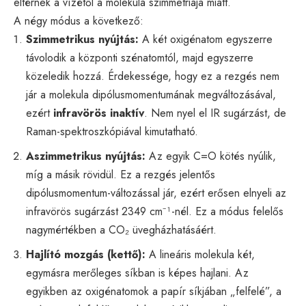
eltérnek a vízétől a molekula szimmetriája miatt.
A négy módus a következő:
Szimmetrikus nyújtás:
A két oxigénatom egyszerre
távolodik a központi szénatomtól, majd egyszerre
közeledik hozzá. Érdekessége, hogy ez a rezgés nem
jár a molekula dipólusmomentumának megváltozásával,
ezért
infravörös inaktív
. Nem nyel el IR sugárzást, de
Raman-spektroszkópiával kimutatható.
Aszimmetrikus nyújtás:
Az egyik C=O kötés nyúlik,
míg a másik rövidül. Ez a rezgés jelentős
dipólusmomentum-változással jár, ezért erősen elnyeli az
infravörös sugárzást 2349 cm⁻¹-nél. Ez a módus felelős
nagymértékben a CO₂ üvegházhatásáért.
Hajlító mozgás (kettő):
A lineáris molekula két,
egymásra merőleges síkban is képes hajlani. Az
egyikben az oxigénatomok a papír síkjában „felfelé”, a