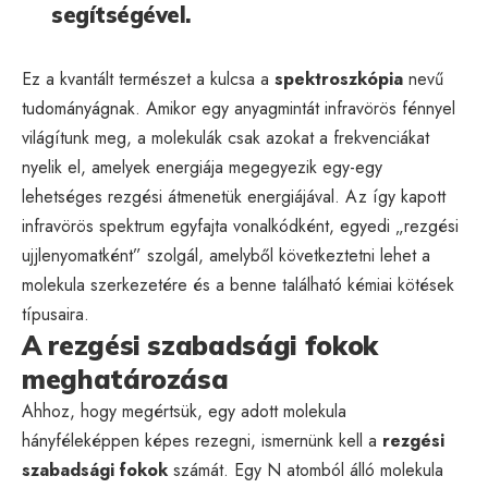
segítségével.
Ez a kvantált természet a kulcsa a
spektroszkópia
nevű
tudományágnak. Amikor egy anyagmintát infravörös fénnyel
világítunk meg, a molekulák csak azokat a frekvenciákat
nyelik el, amelyek energiája megegyezik egy-egy
lehetséges rezgési átmenetük energiájával. Az így kapott
infravörös spektrum egyfajta vonalkódként, egyedi „rezgési
ujjlenyomatként” szolgál, amelyből következtetni lehet a
molekula szerkezetére és a benne található kémiai kötések
típusaira.
A rezgési szabadsági fokok
meghatározása
Ahhoz, hogy megértsük, egy adott molekula
hányféleképpen képes rezegni, ismernünk kell a
rezgési
szabadsági fokok
számát. Egy N atomból álló molekula