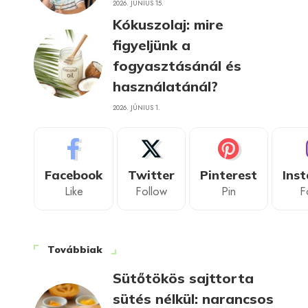
2026. JÚNIUS 15.
Kókuszolaj: mire
figyeljünk a
fogyasztásánál és
használatánál?
2026. JÚNIUS 1.
Facebook
Twitter
Pinterest
Ins
Like
Follow
Pin
F
Továbbiak
Sütőtökös sajttorta
sütés nélkül: narancsos