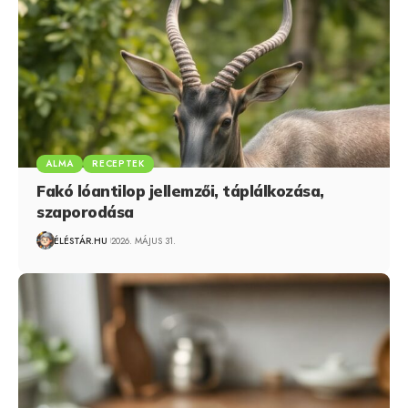
ALMA
RECEPTEK
Fakó lóantilop jellemzői, táplálkozása,
szaporodása
ÉLÉSTÁR.HU
2026. MÁJUS 31.