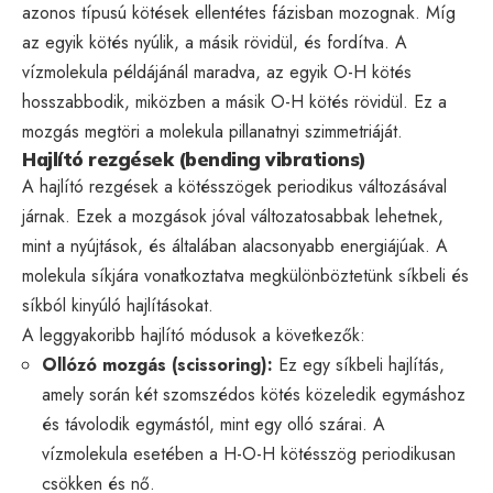
azonos típusú kötések ellentétes fázisban mozognak. Míg
az egyik kötés nyúlik, a másik rövidül, és fordítva. A
vízmolekula példájánál maradva, az egyik O-H kötés
hosszabbodik, miközben a másik O-H kötés rövidül. Ez a
mozgás megtöri a molekula pillanatnyi szimmetriáját.
Hajlító rezgések (bending vibrations)
A hajlító rezgések a kötésszögek periodikus változásával
járnak. Ezek a mozgások jóval változatosabbak lehetnek,
mint a nyújtások, és általában alacsonyabb energiájúak. A
molekula síkjára vonatkoztatva megkülönböztetünk síkbeli és
síkból kinyúló hajlításokat.
A leggyakoribb hajlító módusok a következők:
Ollózó mozgás (scissoring):
Ez egy síkbeli hajlítás,
amely során két szomszédos kötés közeledik egymáshoz
és távolodik egymástól, mint egy olló szárai. A
vízmolekula esetében a H-O-H kötésszög periodikusan
csökken és nő.