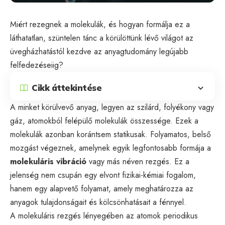
Miért rezegnek a molekulák, és hogyan formálja ez a
láthatatlan, szüntelen tánc a körülöttünk lévő világot az
üvegházhatástól kezdve az anyagtudomány legújabb
felfedezéseiig?
Cikk áttekintése
A minket körülvevő anyag, legyen az szilárd, folyékony vagy
gáz, atomokból felépülő molekulák összessége. Ezek a
molekulák azonban korántsem statikusak. Folyamatos, belső
mozgást végeznek, amelynek egyik legfontosabb formája a
molekuláris vibráció
vagy más néven rezgés. Ez a
jelenség nem csupán egy elvont fizikai-kémiai fogalom,
hanem egy alapvető folyamat, amely meghatározza az
anyagok tulajdonságait és kölcsönhatásait a fénnyel.
A molekuláris rezgés lényegében az atomok periodikus