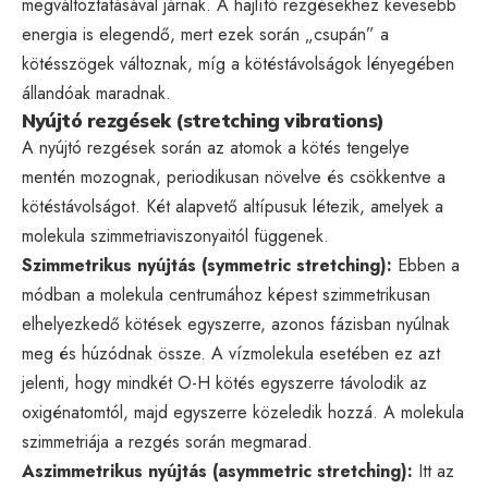
megváltoztatásával járnak. A hajlító rezgésekhez kevesebb
energia is elegendő, mert ezek során „csupán” a
kötésszögek változnak, míg a kötéstávolságok lényegében
állandóak maradnak.
Nyújtó rezgések (stretching vibrations)
A nyújtó rezgések során az atomok a kötés tengelye
mentén mozognak, periodikusan növelve és csökkentve a
kötéstávolságot. Két alapvető altípusuk létezik, amelyek a
molekula szimmetriaviszonyaitól függenek.
Szimmetrikus nyújtás (symmetric stretching):
Ebben a
módban a molekula centrumához képest szimmetrikusan
elhelyezkedő kötések egyszerre, azonos fázisban nyúlnak
meg és húzódnak össze. A vízmolekula esetében ez azt
jelenti, hogy mindkét O-H kötés egyszerre távolodik az
oxigénatomtól, majd egyszerre közeledik hozzá. A molekula
szimmetriája a rezgés során megmarad.
Aszimmetrikus nyújtás (asymmetric stretching):
Itt az