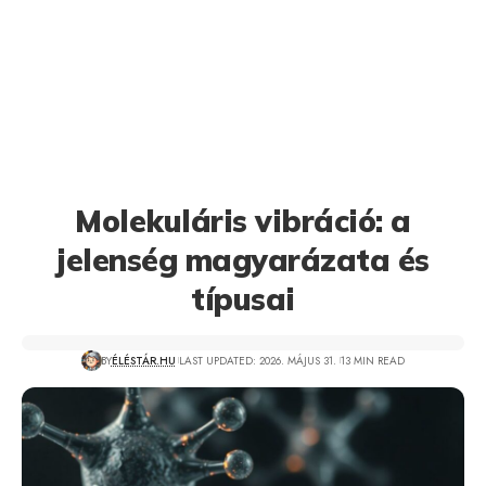
Molekuláris vibráció: a
jelenség magyarázata és
típusai
BY
ÉLÉSTÁR.HU
LAST UPDATED: 2026. MÁJUS 31.
13 MIN READ