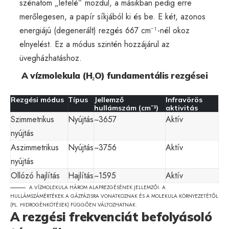
szénatom „lefelé” mozdul, a másikban pedig erre
merőlegesen, a papír síkjából ki és be. E két, azonos
energiájú (degenerált) rezgés 667 cm⁻¹-nél okoz
elnyelést. Ez a módus szintén hozzájárul az
üvegházhatáshoz.
A vízmolekula (H₂O) fundamentális rezgései
Rezgési módus
Típus
Jellemző
Infravörös
hullámszám (cm⁻¹)
aktivitás
Szimmetrikus
Nyújtás
~3657
Aktív
nyújtás
Aszimmetrikus
Nyújtás
~3756
Aktív
nyújtás
Ollózó hajlítás
Hajlítás
~1595
Aktív
A VÍZMOLEKULA HÁROM ALAPREZGÉSÉNEK JELLEMZŐI. A
HULLÁMSZÁMÉRTÉKEK A GÁZFÁZISRA VONATKOZNAK ÉS A MOLEKULA KÖRNYEZETÉTŐL
(PL. HIDROGÉNKÖTÉSEK) FÜGGŐEN VÁLTOZHATNAK.
A rezgési frekvenciát befolyásoló