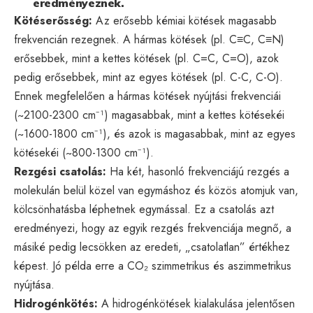
eredményeznek.
Kötéserősség:
Az erősebb kémiai kötések magasabb
frekvencián rezegnek. A hármas kötések (pl. C≡C, C≡N)
erősebbek, mint a kettes kötések (pl. C=C, C=O), azok
pedig erősebbek, mint az egyes kötések (pl. C-C, C-O).
Ennek megfelelően a hármas kötések nyújtási frekvenciái
(~2100-2300 cm⁻¹) magasabbak, mint a kettes kötésekéi
(~1600-1800 cm⁻¹), és azok is magasabbak, mint az egyes
kötésekéi (~800-1300 cm⁻¹).
Rezgési csatolás:
Ha két, hasonló frekvenciájú rezgés a
molekulán belül közel van egymáshoz és közös atomjuk van,
kölcsönhatásba léphetnek egymással. Ez a csatolás azt
eredményezi, hogy az egyik rezgés frekvenciája megnő, a
másiké pedig lecsökken az eredeti, „csatolatlan” értékhez
képest. Jó példa erre a CO₂ szimmetrikus és aszimmetrikus
nyújtása.
Hidrogénkötés:
A hidrogénkötések kialakulása jelentősen