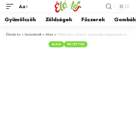
Aa
Gyümölcsök
Zöldségek
Fűszerek
Gombá
Éléstár.hu
>
Gyümölcsök
>
Alma
>
Molekuláris vibráció: a jelenség magyarázata és típusai
ALMA
RECEPTEK