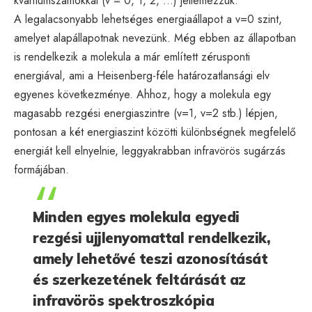
kvantumszámokkal (v = 0, 1, 2, …) jellemezzük.
A legalacsonyabb lehetséges energiaállapot a v=0 szint,
amelyet alapállapotnak nevezünk. Még ebben az állapotban
is rendelkezik a molekula a már említett zérusponti
energiával, ami a Heisenberg-féle határozatlansági elv
egyenes következménye. Ahhoz, hogy a molekula egy
magasabb rezgési energiaszintre (v=1, v=2 stb.) lépjen,
pontosan a két energiaszint közötti különbségnek megfelelő
energiát kell elnyelnie, leggyakrabban infravörös sugárzás
formájában.
Minden egyes molekula egyedi
rezgési ujjlenyomattal rendelkezik,
amely lehetővé teszi azonosítását
és szerkezetének feltárását az
infravörös spektroszkópia