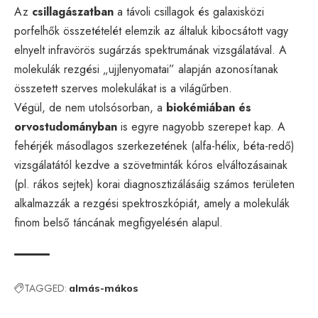
Az
csillagászatban
a távoli csillagok és galaxisközi
porfelhők összetételét elemzik az általuk kibocsátott vagy
elnyelt infravörös sugárzás spektrumának vizsgálatával. A
molekulák rezgési „ujjlenyomatai” alapján azonosítanak
összetett szerves molekulákat is a világűrben.
Végül, de nem utolsósorban, a
biokémiában és
orvostudományban
is egyre nagyobb szerepet kap. A
fehérjék másodlagos szerkezetének (alfa-hélix, béta-redő)
vizsgálatától kezdve a szövetminták kóros elváltozásainak
(pl. rákos sejtek) korai diagnosztizálásáig számos területen
alkalmazzák a rezgési spektroszkópiát, amely a molekulák
finom belső táncának megfigyelésén alapul.
TAGGED:
almás-mákos