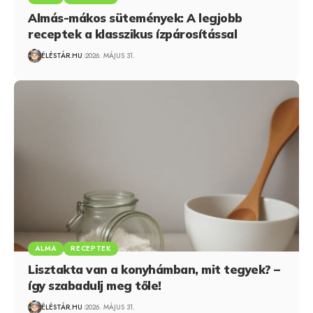
Almás-mákos sütemények: A legjobb
receptek a klasszikus ízpárosítással
ÉLÉSTÁR.HU
2026. MÁJUS 31.
ALMA
RECEPTEK
Lisztakta van a konyhámban, mit tegyek? –
így szabadulj meg tőle!
ÉLÉSTÁR.HU
2026. MÁJUS 31.