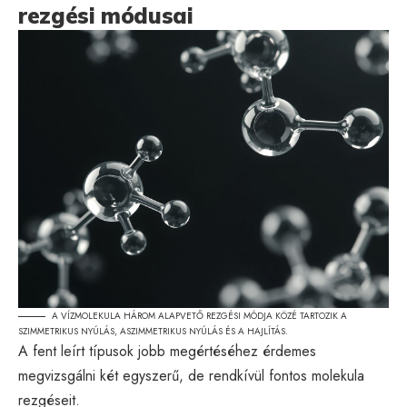
rezgési módusai
A VÍZMOLEKULA HÁROM ALAPVETŐ REZGÉSI MÓDJA KÖZÉ TARTOZIK A
SZIMMETRIKUS NYÚLÁS, ASZIMMETRIKUS NYÚLÁS ÉS A HAJLÍTÁS.
A fent leírt típusok jobb megértéséhez érdemes
megvizsgálni két egyszerű, de rendkívül fontos molekula
rezgéseit.