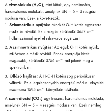
A
vízmolekula (H₂O)
, mint láttuk, egy nemlineáris,
háromatomos molekula, amelynek 3N – 6 = 3 rezgési
módusa van. Ezek a következők:
Szimmetrikus nyújtás:
Mindkét O-H kötés egyszerre
nyúlik és rövidül. Ez a rezgés körülbelül 3657 cm⁻¹
hullámszámnál nyel el infravörös sugárzást.
Aszimmetrikus nyújtás:
Az egyik O-H kötés nyúlik,
miközben a másik rövidül. Ennek energiája kicsit
magasabb, körülbelül 3756 cm⁻¹-nél jelenik meg a
spektrumban.
Ollózó hajlítás:
A H-O-H kötésszög periodikusan
változik. Ez a legalacsonyabb energiájú módus, elnyelési
maximuma 1595 cm⁻¹ környékén található.
A
szén-dioxid (CO₂)
egy lineáris, háromatomos molekula,
amelynek 3N – 5 = 4 rezgési módusa van. Ezek némileg