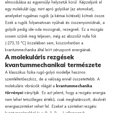
elmozdulása az egyensúlyi helyzetük körül. Képzeljünk el
egy molekulát úgy, mint apró golyókat (az atomokat),
amelyeket rugalmas rugók (a kémiai kötések) kötnek össze.
Ezek a rugók folyamatosan nyúlnak és összenyomódnak, a
golyók pedig ide-oda mozognak, rezegnek. Ez a mozgás
sosem szűnik meg teljesen, még az abszolút nulla fok
(-273,15 °C) közelében sem, köszönhetően a
kvantummechanika által leírt zérusponti energiának.
A molekuláris rezgések
kvantummechanikai természete
A klasszikus fizika rugó-golyó modellje hasznos
szemléltetőeszköz, de a valóság ennél összetettebb. A
molekuláris vibrációk világát a
kvantummechanika
törvényei
irányítják. Ez azt jelenti, hogy a rezgési energia
nem lehet tetszőleges értékű; csak meghatározott, diszkrét
energiaszinteket vehet fel. Ezeket a szinteket rezgési