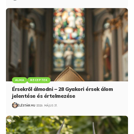
ALMA
RECEPTEK
Érsekről álmodni – 28 Gyakori érsek álom
jelentése és értelmezése
ÉLÉSTÁR.HU
2026. MÁJUS 31.