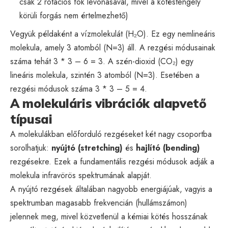
csak 2 rotációs fok levonásával, mivel a kötéstengely
körüli forgás nem értelmezhető)
Vegyük példaként a vízmolekulát (H₂O). Ez egy nemlineáris
molekula, amely 3 atomból (N=3) áll. A rezgési módusainak
száma tehát 3 * 3 – 6 = 3. A szén-dioxid (CO₂) egy
lineáris molekula, szintén 3 atomból (N=3). Esetében a
rezgési módusok száma 3 * 3 – 5 = 4.
A molekuláris vibrációk alapvető
típusai
A molekulákban előforduló rezgéseket két nagy csoportba
sorolhatjuk:
nyújtó (stretching)
és
hajlító (bending)
rezgésekre. Ezek a fundamentális rezgési módusok adják a
molekula infravörös spektrumának alapját.
A nyújtó rezgések általában nagyobb energiájúak, vagyis a
spektrumban magasabb frekvencián (hullámszámon)
jelennek meg, mivel közvetlenül a kémiai kötés hosszának