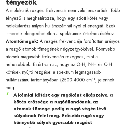
tényezők
A molekulák rezgési frekvenciái nem véletlenszerűek. Több
tényező is meghatározza, hogy egy adott kötés vagy
molekularész milyen hullámszámnál nyel el energiát. Ezek
ismerete elengedhetetlen a spektrumok értelmezéséhez.
Atomtömegek:
A rezgés frekvenciája fordítottan arányos
a rezgő atomok tömegének négyzetgyökével. Könnyebb
atomok magasabb frekvencián rezegnek, mint a
nehezebbek. Ezért van az, hogy az O-H, N-H és C-H
kötések nyújtó rezgései a spektrum legmagasabb
hullámszámú tartományában (2500-4000 cm⁻¹) jelennek
meg.
A kémiai kötést egy rugóként elképzelve, a
kötés erőssége a rugóállandónak, az
atomok tömege pedig a rugó végén lévő
súlyoknak felel meg. Erősebb rugó vagy
könnyebb súlyok gyorsabb rezgést