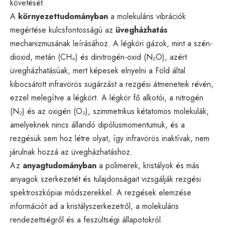
követését.
A
környezettudományban
a molekuláris vibrációk
megértése kulcsfontosságú az
üvegházhatás
mechanizmusának leírásához. A légköri gázok, mint a szén-
dioxid, metán (CH₄) és dinitrogén-oxid (N₂O), azért
üvegházhatásúak, mert képesek elnyelni a Föld által
kibocsátott infravörös sugárzást a rezgési átmeneteik révén,
ezzel melegítve a légkört. A légkör fő alkotói, a nitrogén
(N₂) és az oxigén (O₂), szimmetrikus kétatomos molekulák,
amelyeknek nincs állandó dipólusmomentumuk, és a
rezgésük sem hoz létre olyat, így infravörös inaktívak, nem
járulnak hozzá az üvegházhatáshoz.
Az
anyagtudományban
a polimerek, kristályok és más
anyagok szerkezetét és tulajdonságait vizsgálják rezgési
spektroszkópiai módszerekkel. A rezgések elemzése
információt ad a kristályszerkezetről, a molekuláris
rendezettségről és a feszültségi állapotokról.