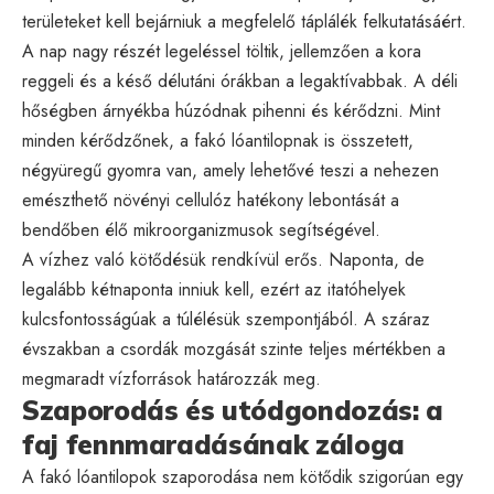
területeket kell bejárniuk a megfelelő táplálék felkutatásáért.
A nap nagy részét legeléssel töltik, jellemzően a kora
reggeli és a késő délutáni órákban a legaktívabbak. A déli
hőségben árnyékba húzódnak pihenni és kérődzni. Mint
minden kérődzőnek, a fakó lóantilopnak is összetett,
négyüregű gyomra van, amely lehetővé teszi a nehezen
emészthető növényi cellulóz hatékony lebontását a
bendőben élő mikroorganizmusok segítségével.
A vízhez való kötődésük rendkívül erős. Naponta, de
legalább kétnaponta inniuk kell, ezért az itatóhelyek
kulcsfontosságúak a túlélésük szempontjából. A száraz
évszakban a csordák mozgását szinte teljes mértékben a
megmaradt vízforrások határozzák meg.
Szaporodás és utódgondozás: a
faj fennmaradásának záloga
A fakó lóantilopok szaporodása nem kötődik szigorúan egy