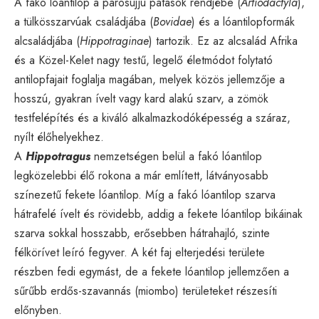
A fakó lóantilop a párosujjú patások rendjébe (
Artiodactyla
),
a tülkösszarvúak családjába (
Bovidae
) és a lóantilopformák
alcsaládjába (
Hippotraginae
) tartozik. Ez az alcsalád Afrika
és a Közel-Kelet nagy testű, legelő életmódot folytató
antilopfajait foglalja magában, melyek közös jellemzője a
hosszú, gyakran ívelt vagy kard alakú szarv, a zömök
testfelépítés és a kiváló alkalmazkodóképesség a száraz,
nyílt élőhelyekhez.
A
Hippotragus
nemzetségen belül a fakó lóantilop
legközelebbi élő rokona a már említett, látványosabb
színezetű fekete lóantilop. Míg a fakó lóantilop szarva
hátrafelé ívelt és rövidebb, addig a fekete lóantilop bikáinak
szarva sokkal hosszabb, erősebben hátrahajló, szinte
félkörívet leíró fegyver. A két faj elterjedési területe
részben fedi egymást, de a fekete lóantilop jellemzően a
sűrűbb erdős-szavannás (miombo) területeket részesíti
előnyben.