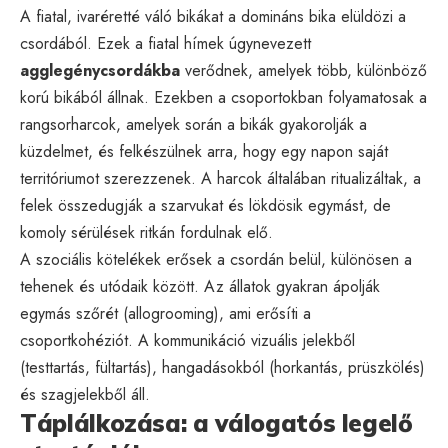
A fiatal, ivaréretté váló bikákat a domináns bika elüldözi a
csordából. Ezek a fiatal hímek úgynevezett
agglegénycsordákba
verődnek, amelyek több, különböző
korú bikából állnak. Ezekben a csoportokban folyamatosak a
rangsorharcok, amelyek során a bikák gyakorolják a
küzdelmet, és felkészülnek arra, hogy egy napon saját
territóriumot szerezzenek. A harcok általában ritualizáltak, a
felek összedugják a szarvukat és lökdösik egymást, de
komoly sérülések ritkán fordulnak elő.
A szociális kötelékek erősek a csordán belül, különösen a
tehenek és utódaik között. Az állatok gyakran ápolják
egymás szőrét (allogrooming), ami erősíti a
csoportkohéziót. A kommunikáció vizuális jelekből
(testtartás, fültartás), hangadásokból (horkantás, prüszkölés)
és szagjelekből áll.
Táplálkozása: a válogatós legelő