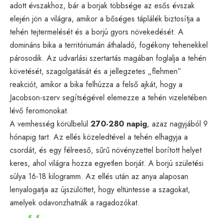
adott évszakhoz, bár a borjak többsége az esős évszak
elején jön a világra, amikor a bőséges táplálék biztosítja a
tehén tejtermelését és a borjú gyors növekedését. A
domináns bika a territóriumán áthaladó, fogékony tehenekkel
párosodik. Az udvarlási szertartás magában foglalja a tehén
követését, szagolgatását és a jellegzetes „flehmen”
reakciót, amikor a bika felhúzza a felső ajkát, hogy a
Jacobson-szerv segítségével elemezze a tehén vizeletében
lévő feromonokat.
A vemhesség körülbelül
270-280 napig
, azaz nagyjából 9
hónapig tart. Az ellés közeledtével a tehén elhagyja a
csordát, és egy félreeső, sűrű növényzettel borított helyet
keres, ahol világra hozza egyetlen borját. A borjú születési
súlya 16-18 kilogramm. Az ellés után az anya alaposan
lenyalogatja az újszülöttet, hogy eltüntesse a szagokat,
amelyek odavonzhatnák a ragadozókat.