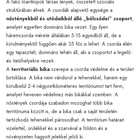
A fakó lóantilopok társas lények, összetett szociális
struktúrában élnek. A csordák alapvető egysége a
nőstényekből és utódaikból álló „bölcsődei” csoport
,
amelyet egyetlen domináns bika vezet. Egy ilyen
háremcsorda mérete általában 5-15 egyedből áll, de a
körülményektől függően akár 35 fős is lehet. A csorda élén
egy tapasztalt, domináns tehén áll, aki a csoportot a legelő-
és itatóhelyekre vezeti.
A
territoriális bika
szerepe a csorda védelme és a terület
birtoklása. A bika nem vándorol a tehenekkel, hanem egy
körülbelül 2-4 négyzetkilométeres territóriumot tart fenn,
amelyet hevesen védelmez más bikákkal szemben. A
nőstények csordája szabadon mozoghat több bika
territóriuma között is, de a bika csak a saját területén
tartózkodó tehenekkel párosodhat. A territórium határait
vizelettel, ürülékkel és a szarvával a földön és a
növényzeten hagyott jelekkel jelöli ki.