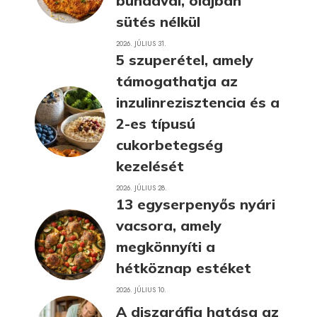
bundával, olajban
sütés nélkül
2026. JÚLIUS 31.
5 szuperétel, amely
támogathatja az
inzulinrezisztencia és a
2-es típusú
cukorbetegség
kezelését
2026. JÚLIUS 28.
13 egyserpenyős nyári
vacsora, amely
megkönnyíti a
hétköznap estéket
2026. JÚLIUS 10.
A diszgráfia hatása az