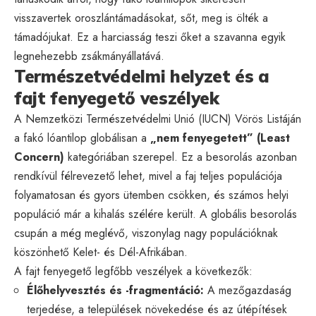
visszavertek oroszlántámadásokat, sőt, meg is ölték a
támadójukat. Ez a harciasság teszi őket a szavanna egyik
legnehezebb zsákmányállatává.
Természetvédelmi helyzet és a
fajt fenyegető veszélyek
A Nemzetközi Természetvédelmi Unió (IUCN) Vörös Listáján
a fakó lóantilop globálisan a
„nem fenyegetett” (Least
Concern)
kategóriában szerepel. Ez a besorolás azonban
rendkívül félrevezető lehet, mivel a faj teljes populációja
folyamatosan és gyors ütemben csökken, és számos helyi
populáció már a kihalás szélére került. A globális besorolás
csupán a még meglévő, viszonylag nagy populációknak
köszönhető Kelet- és Dél-Afrikában.
A fajt fenyegető legfőbb veszélyek a következők:
Élőhelyvesztés és -fragmentáció:
A mezőgazdaság
terjedése, a települések növekedése és az útépítések