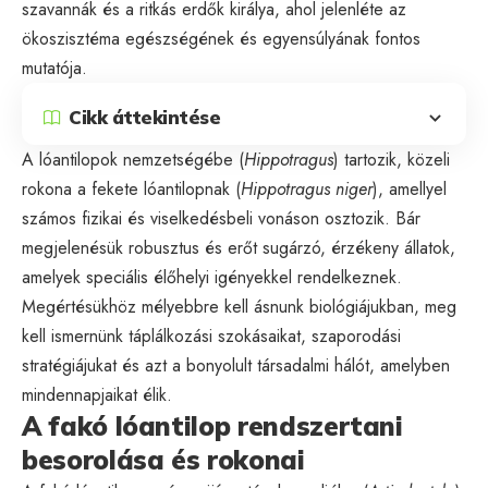
szavannák és a ritkás erdők királya, ahol jelenléte az
ökoszisztéma egészségének és egyensúlyának fontos
mutatója.
Cikk áttekintése
A lóantilopok nemzetségébe (
Hippotragus
) tartozik, közeli
rokona a fekete lóantilopnak (
Hippotragus niger
), amellyel
számos fizikai és viselkedésbeli vonáson osztozik. Bár
megjelenésük robusztus és erőt sugárzó, érzékeny állatok,
amelyek speciális élőhelyi igényekkel rendelkeznek.
Megértésükhöz mélyebbre kell ásnunk biológiájukban, meg
kell ismernünk táplálkozási szokásaikat, szaporodási
stratégiájukat és azt a bonyolult társadalmi hálót, amelyben
mindennapjaikat élik.
A fakó lóantilop rendszertani
besorolása és rokonai