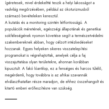
ígéretesek, mivel érdekeltté teszik a helyi lakosságot a
vadvilág megőrzésében, például az ökoturizmusból
származó bevételeken keresztül.
A kutatás és a monitoring szintén létfontosságú. A
populációk méretének, egészségi állapotának és genetikai
sokféleségének nyomon követése segít a természetvédelmi
szakembereknek abban, hogy célzott intézkedéseket
hozzanak. Egyes helyeken sikeres visszatelepítési
programokat is végrehajtottak, amelyek célja a faj
visszajuttatása olyan területekre, ahonnan korábban
kipusztult. A fakó lóantilop, ez a fenséges és harcos túlélő,
megérdemli, hogy továbbra is az afrikai szavannák
elválaszthatatlan része maradjon, de ehhez összehangolt és
kitartó emberi erőfeszítésre van szükség.