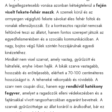
A legjellegzetesebb vonása azonban kétségtelenül a
fején
viselt fekete-fehér maszk
. A szemek körül és az
orrnyergen végigfutó fekete sávokat éles fehér foltok és
vonalak ellensúlyozzák. Ez a kontrasztos rajzolat nemcsak
feltűnővé teszi az állatot, hanem fontos szerepet játszik az
egyedfelismerésben és a szociális kommunikációban. A
nagy, bojtos végű fülek szintén hozzájárulnak egyedi
kinézetéhez.
Mindkét nem visel szarvat, amely vastag, gyűrűzött és
hátrafelé, enyhe ívben hajlik. A bikák szarva vastagabb,
hosszabb és erőteljesebb, elérheti a 70-100 centiméteres
hosszúságot is. A teheneké vékonyabb és rövidebb. A
szarv nem csupán dísz, hanem egy
rendkívül hatékony
fegyver
, amelyet a ragadozók elleni védekezésben és a
fajtársakkal vívott rangsorharcokban egyaránt bevetnek. A
szarvak gyűrűzöttsége az állat koráról is árulkodhat, bár ez