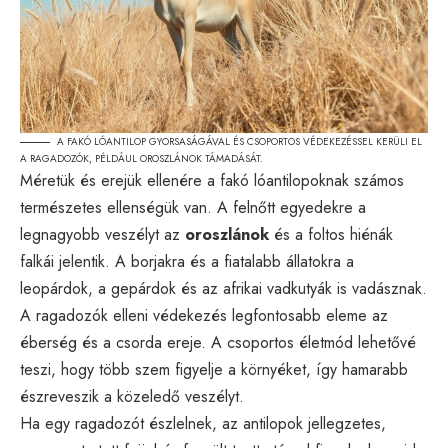
A FAKÓ LÓANTILOP GYORSASÁGÁVAL ÉS CSOPORTOS VÉDEKEZÉSSEL KERÜLI EL
A RAGADOZÓK, PÉLDÁUL OROSZLÁNOK TÁMADÁSÁT.
Méretük és erejük ellenére a fakó lóantilopoknak számos
természetes ellenségük van. A felnőtt egyedekre a
legnagyobb veszélyt az
oroszlánok
és a foltos hiénák
falkái jelentik. A borjakra és a fiatalabb állatokra a
leopárdok, a gepárdok és az afrikai vadkutyák is vadásznak.
A ragadozók elleni védekezés legfontosabb eleme az
éberség és a csorda ereje. A csoportos életmód lehetővé
teszi, hogy több szem figyelje a környéket, így hamarabb
észreveszik a közeledő veszélyt.
Ha egy ragadozót észlelnek, az antilopok jellegzetes,