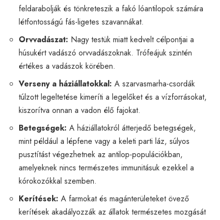
feldarabolják és tönkreteszik a fakó lóantilopok számára
létfontosságú fás-ligetes szavannákat.
Orvvadászat:
Nagy testük miatt kedvelt célpontjai a
húsukért vadászó orvvadászoknak. Trófeájuk szintén
értékes a vadászok körében.
Verseny a háziállatokkal:
A szarvasmarha-csordák
túlzott legeltetése kimeríti a legelőket és a vízforrásokat,
kiszorítva onnan a vadon élő fajokat.
Betegségek:
A háziállatokról átterjedő betegségek,
mint például a lépfene vagy a keleti parti láz, súlyos
pusztítást végezhetnek az antilop-populációkban,
amelyeknek nincs természetes immunitásuk ezekkel a
kórokozókkal szemben.
Kerítések:
A farmokat és magánterületeket övező
kerítések akadályozzák az állatok természetes mozgását