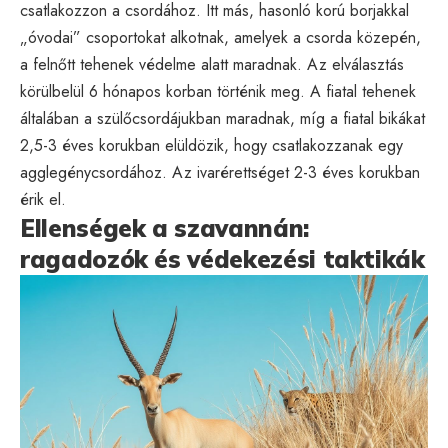
csatlakozzon a csordához. Itt más, hasonló korú borjakkal
„óvodai” csoportokat alkotnak, amelyek a csorda közepén,
a felnőtt tehenek védelme alatt maradnak. Az elválasztás
körülbelül 6 hónapos korban történik meg. A fiatal tehenek
általában a szülőcsordájukban maradnak, míg a fiatal bikákat
2,5-3 éves korukban elüldözik, hogy csatlakozzanak egy
agglegénycsordához. Az ivarérettséget 2-3 éves korukban
érik el.
Ellenségek a szavannán:
ragadozók és védekezési taktikák