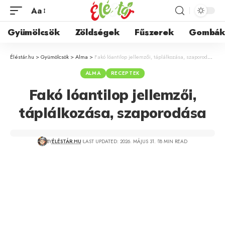
Aa
Gyümölcsök
Zöldségek
Fűszerek
Gombá
Éléstár.hu
>
Gyümölcsök
>
Alma
>
Fakó lóantilop jellemzői, táplálkozása, szaporodása
ALMA
RECEPTEK
Fakó lóantilop jellemzői,
táplálkozása, szaporodása
BY
ÉLÉSTÁR.HU
LAST UPDATED: 2026. MÁJUS 31.
18 MIN READ