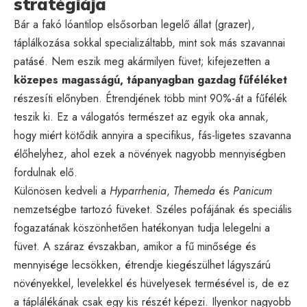
stratégiája
Bár a fakó lóantilop elsősorban legelő állat (grazer),
táplálkozása sokkal specializáltabb, mint sok más szavannai
patásé. Nem eszik meg akármilyen füvet; kifejezetten a
közepes magasságú, tápanyagban gazdag fűféléket
részesíti előnyben. Étrendjének több mint 90%-át a fűfélék
teszik ki. Ez a válogatós természet az egyik oka annak,
hogy miért kötődik annyira a specifikus, fás-ligetes szavanna
élőhelyhez, ahol ezek a növények nagyobb mennyiségben
fordulnak elő.
Különösen kedveli a
Hyparrhenia
,
Themeda
és
Panicum
nemzetségbe tartozó füveket. Széles pofájának és speciális
fogazatának köszönhetően hatékonyan tudja lelegelni a
füvet. A száraz évszakban, amikor a fű minősége és
mennyisége lecsökken, étrendje kiegészülhet lágyszárú
növényekkel, levelekkel és hüvelyesek termésével is, de ez
a táplálékának csak egy kis részét képezi. Ilyenkor nagyobb