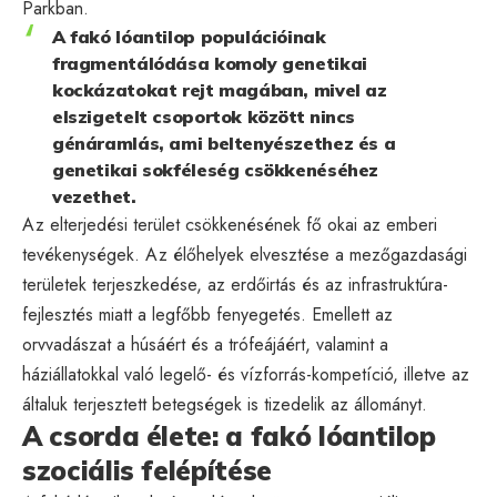
Parkban.
A fakó lóantilop populációinak
fragmentálódása komoly genetikai
kockázatokat rejt magában, mivel az
elszigetelt csoportok között nincs
génáramlás, ami beltenyészethez és a
genetikai sokféleség csökkenéséhez
vezethet.
Az elterjedési terület csökkenésének fő okai az emberi
tevékenységek. Az élőhelyek elvesztése a mezőgazdasági
területek terjeszkedése, az erdőirtás és az infrastruktúra-
fejlesztés miatt a legfőbb fenyegetés. Emellett az
orvvadászat a húsáért és a trófeájáért, valamint a
háziállatokkal való legelő- és vízforrás-kompetíció, illetve az
általuk terjesztett betegségek is tizedelik az állományt.
A csorda élete: a fakó lóantilop
szociális felépítése