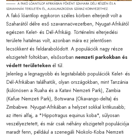
A FAKÓ LÓANTILOP AFRIKÁBAN FŐKÉNT SZAHARA DÉLI RÉSZÉN ÉS A
SZAVANNÁK TERÜLETÉN ÉL, ALKALMAZKODVA SZÁRAZ KÖRNYEZETHEZ.
A fakó lóantilop egykoron széles körben elterjedt volt a
Szaharától délre eső szavannaövezetben, Nyugat-Afrikától
egészen Kelet- és Dél-Afrikáig. Történelmi elterjedési
területe hatalmas volt, azonban mára ez jelentősen
lecsökkent és feldarabolódott. A populációk nagy része
elszigetelt foltokban, elsősorban
nemzeti parkokban és
védett területeken
él túl.
Jelenleg a legnagyobb és legstabilabb populációk Kelet- és
Dél-Afrikában találhatók, olyan országokban, mint Tanzánia
(különösen a Ruaha és a Katavi Nemzeti Park), Zambia
(Kafue Nemzeti Park), Botswana (Okavango-delta) és
Zimbabwe. Nyugat-Afrikában a helyzet sokkal kritikusabb;
az itteni alfaj, a *Hippotragus equinus koba*, súlyosan
veszélyeztetett, és már csak néhány elszigetelt populációja
maradt fenn, például a szenegáli Niokolo-Koba Nemzeti