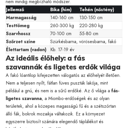
nem mindig megbízható módszer.
Jellemző
Bika (hím)
Tehén (nőstény)
Marmagasság
140-160 cm
130-150 cm
Testtömeg
260-300 kg
220-280 kg
Szarvhossz
70-100 cm
55-80 cm
Szőrzet színe
Szürkésbarna, vörösesbarna, fakó
Élettartam (vadon)
Kb. 17-19 év
Az ideális élőhely: a fás
szavannák és ligetes erdők világa
A fakó lóantilop kifejezetten válogatós az élőhelyét illetően.
Nem a teljesen nyílt, fátlan füves puszták lakója, mint
például a gnú, és nem is a sűrű erdőké. Az ő világa a
fás-
ligetes szavanna
, a Miombo-erdőségek és az olyan
területek, ahol a közepes magasságú fű és a szétszórtan
álló fák, bokrok mozaikja váltakozik. Ez a környezet
egyszerre biztosít számára elegendő táplálékot és