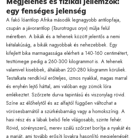
Megjelenés és fizikai jellemzők:
egy fenséges jelenség
A fakó lóantilop Afrika második legnagyobb antilopfaja,
csupán a jávorantilop (
Taurotragus oryx
) múlja felül
méretben. A bikák és a tehenek között jelentős a nemi
kétalakúság, a bikák nagyobbak és nehezebbek. Egy
kifejlett bika marmagassága elérheti a 140-160 centimétert,
testtömege pedig a 260-300 kilogrammot is. A tehenek
valamivel kisebbek, általában 220-280 kilogramm körüliek.
Testalkata rendkívül erőteljes, izmos nyakkal, magas marral
és enyhén lejtő háttal, ami valóban egy zömök lóra
emlékeztet. Szőrzete durva tapintású és viszonylag rövid.
Színe az élőhelytől és az alfajtól függően változhat a
vörösesbarnától a szürkésbarnáig vagy a homokszínig. A
hasi rész és a lábak belső fele világosabb, szinte fehér.
Rövid, sörényszerű, merev szálú szőrzet borítja a nyakát és
a marját, ami tovább erősíti lovakra hasonlító megjelenését.