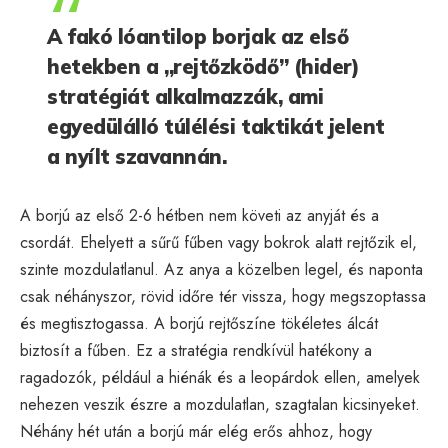
A fakó lóantilop borjak az első
hetekben a „rejtőzködő” (hider)
stratégiát alkalmazzák, ami
egyedülálló túlélési taktikát jelent
a nyílt szavannán.
A borjú az első 2-6 hétben nem követi az anyját és a
csordát. Ehelyett a sűrű fűben vagy bokrok alatt rejtőzik el,
szinte mozdulatlanul. Az anya a közelben legel, és naponta
csak néhányszor, rövid időre tér vissza, hogy megszoptassa
és megtisztogassa. A borjú rejtőszíne tökéletes álcát
biztosít a fűben. Ez a stratégia rendkívül hatékony a
ragadozók, például a hiénák és a leopárdok ellen, amelyek
nehezen veszik észre a mozdulatlan, szagtalan kicsinyeket.
Néhány hét után a borjú már elég erős ahhoz, hogy