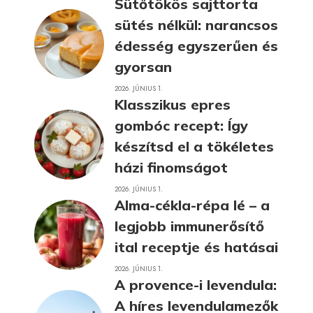
Sütőtökös sajttorta
sütés nélkül: narancsos
édesség egyszerűen és
gyorsan
2026. JÚNIUS 1.
Klasszikus epres
gombóc recept: Így
készítsd el a tökéletes
házi finomságot
2026. JÚNIUS 1.
Alma-cékla-répa lé – a
legjobb immunerősítő
ital receptje és hatásai
2026. JÚNIUS 1.
A provence-i levendula:
A híres levendulamezők