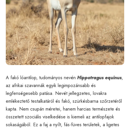
A fakó lóantilop, tudományos nevén
Hippotragus equinus
,
az afrikai szavannák egyik legimpozánsabb és
legfenségesebb patása. Nevét jellegzetes, lovakra
emlékeztető testalkatáról és fakó, szürkésbarna szőrzetéről
kapta. Nem csupán méretei, hanem harcias természete és
összetett szociális viselkedése is kiemeli az antilopfajok
sokaságából. Ez a faj a nyílt, fás-füves területek, a ligetes