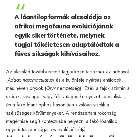
A lóantilopformák alcsaládja az
afrikai megafauna evolúciójának
egyik sikertörténete, melynek
tagjai tökéletesen adaptálódtak a
füves síkságok kihívásaihoz.
Az alcsalád további ismert tagjai közé tartoznak az addaxok
(
Addax nasomaculatus
) és a különféle nyársas antilopok,
más néven oryxok (
Oryx
nemzetség). Ezek a fajok szintén a
száraz, sivatagos vagy félsivatagos környezet specialistái,
és a fakó lóantilophoz hasonlóan kiválóan viselik a
szélsőséges körülményeket. A rendszertani rokonság
megértése segít kontextusba helyezni a fakó lóantilop
egyedi tulajdonságait és evolúciós útját.