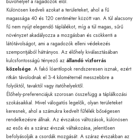
búvóhelyet a ragadozók elől.
Különösen kedveli azokat a területeket, ahol a fű
magassága 40 és 120 centiméter között van. A túl alacsony
fű nem nyújt elegendő táplálékot, míg a túl magas, sűrű
növényzet akadályozza a mozgásban és csökkenti a
látótávolságot, ami a ragadozók elleni védekezés
szempontjából hátrányos. Az élőhely kiválasztásában
kulcsfontosságú tényező az
állandó vízforrás
közelsége
. A fakó lóantilopok rendszeresen isznak, ezért
ritkán távolodnak el 3-4 kilométernél messzebbre a
folyóktól, tavaktól vagy itatóhelyektől.
Élőhely-preferenciájuk szorosan összefügg a táplálkozási
szokásaikkal. Mivel válogatós legelők, olyan területeket
keresnek, ahol a számukra kedvelt fűfélék bőségesen
rendelkezésre állnak. Az évszakos változások, különösen
az esős és a száraz évszak váltakozása, jelentősen
befolyásolják a csordák mozgását. A száraz évszakban az