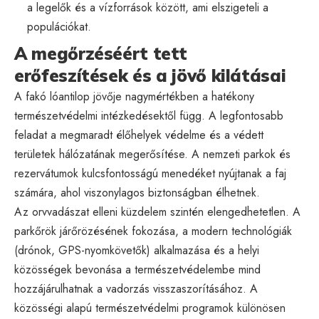
a legelők és a vízforrások között, ami elszigeteli a
populációkat.
A megőrzéséért tett
erőfeszítések és a jövő kilátásai
A fakó lóantilop jövője nagymértékben a hatékony
természetvédelmi intézkedésektől függ. A legfontosabb
feladat a megmaradt élőhelyek védelme és a védett
területek hálózatának megerősítése. A nemzeti parkok és
rezervátumok kulcsfontosságú menedéket nyújtanak a faj
számára, ahol viszonylagos biztonságban élhetnek.
Az orvvadászat elleni küzdelem szintén elengedhetetlen. A
parkőrök járőrözésének fokozása, a modern technológiák
(drónok, GPS-nyomkövetők) alkalmazása és a helyi
közösségek bevonása a természetvédelembe mind
hozzájárulhatnak a vadorzás visszaszorításához. A
közösségi alapú természetvédelmi programok különösen