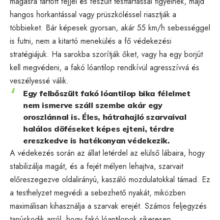
magasra tartott fejjel és feszült testtartással figyelnek, majd
hangos horkantással vagy prüszköléssel riasztják a
többieket. Bár képesek gyorsan, akár 55 km/h sebességgel
is futni, nem a kitartó menekülés a fő védekezési
stratégiájuk. Ha sarokba szorítják őket, vagy ha egy borjút
kell megvédeni, a fakó lóantilop rendkívül agresszívvá és
veszélyessé válik.
Egy felbőszült fakó lóantilop bika félelmet
nem ismerve száll szembe akár egy
oroszlánnal is. Éles, hátrahajló szarvaival
halálos döféseket képes ejteni, térdre
ereszkedve is hatékonyan védekezik.
A védekezés során az állat letérdel az elülső lábaira, hogy
stabilizálja magát, és a fejét mélyen lehajtva, szarvait
előreszegezve oldalirányú, kaszáló mozdulatokkal támad. Ez
a testhelyzet megvédi a sebezhető nyakát, miközben
maximálisan kihasználja a szarvak erejét. Számos feljegyzés
tanúskodik arról, hogy fakó lóantilopok sikeresen