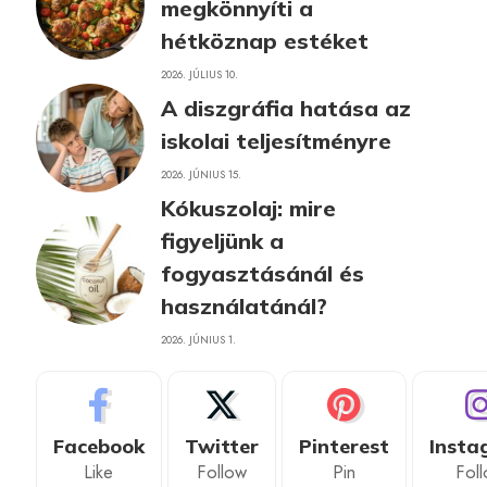
megkönnyíti a
hétköznap estéket
2026. JÚLIUS 10.
A diszgráfia hatása az
iskolai teljesítményre
2026. JÚNIUS 15.
Kókuszolaj: mire
figyeljünk a
fogyasztásánál és
használatánál?
2026. JÚNIUS 1.
Facebook
Twitter
Pinterest
Insta
Like
Follow
Pin
Fol