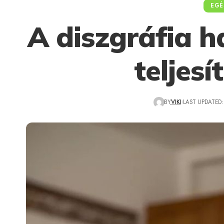
EGÉ
A diszgráfia h
teljes
BY
VIKI
LAST UPDATED: 