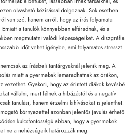
ormálják a betűket, lassabban írnak társaiknál, és
hezen olvasható kézírással dolgoznak. Sok esetben
ról van szó, hanem arról, hogy az írás folyamata
l. Emiatt a tanulók könnyebben elfáradnak, és a
ékben megmutatni valódi képességeiket. A diszgráfia
osszabb időt vehet igénybe, ami folyamatos stresszt
s nemcsak az írásbeli tantárgyaknál jelenik meg. A
ásolás miatt a gyermekek lemaradhatnak az órákon,
 vezethet. Gyakori, hogy az érintett diákok kevésbé
kat vállalni, mert félnek a hibázástól és a negatív
csak tanulási, hanem érzelmi kihívásokat is jelenthet.
 támogató környezettel azonban
jelentős javulás érhető
ködése kulcsfontosságú abban, hogy a gyermekek
ket ne a nehézségeik határozzák meg.