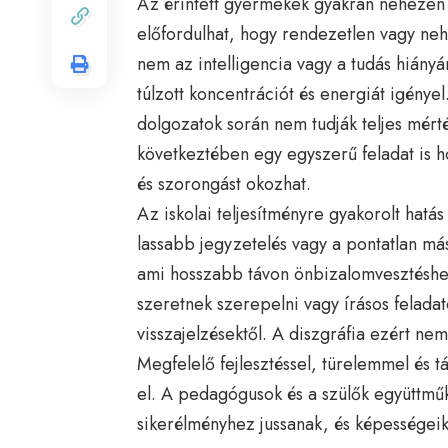
Az érintett gyermekek gyakran nehezen f
előfordulhat, hogy rendezetlen vagy ne
nem az intelligencia vagy a tudás hiányá
túlzott koncentrációt és energiát igénye
dolgozatok során nem tudják teljes mért
következtében egy egyszerű feladat is h
és szorongást okozhat.
Az iskolai teljesítményre gyakorolt hatá
lassabb jegyzetelés vagy a pontatlan m
ami hosszabb távon önbizalomvesztéshez
szeretnek szerepelni vagy írásos feladato
visszajelzésektől. A diszgráfia ezért nem
Megfelelő fejlesztéssel, türelemmel és
el.
A pedagógusok és a szülők együttmű
sikerélményhez jussanak, és képességei