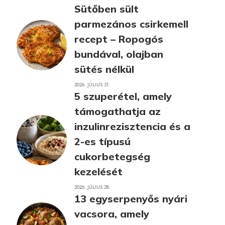
Sütőben sült
parmezános csirkemell
recept – Ropogós
bundával, olajban
sütés nélkül
2026. JÚLIUS 31.
5 szuperétel, amely
támogathatja az
inzulinrezisztencia és a
2-es típusú
cukorbetegség
kezelését
2026. JÚLIUS 28.
13 egyserpenyős nyári
vacsora, amely