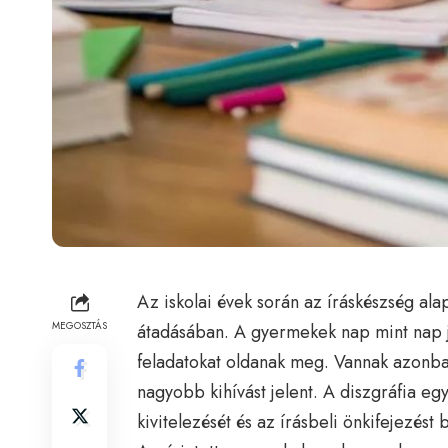
Az iskolai évek során az íráskészség ala
MEGOSZTÁS
átadásában. A gyermekek nap mint nap je
feladatokat oldanak meg. Vannak azonban
nagyobb kihívást jelent. A diszgráfia eg
kivitelezését és az írásbeli önkifejezést 