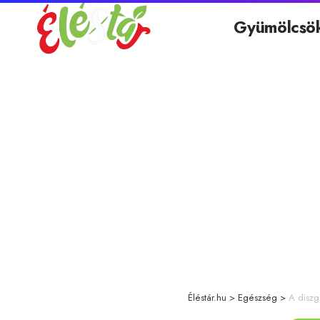
Gyümölcsö
Éléstár.hu
>
Egészség
>
A diszgr