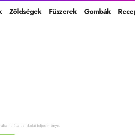
k
Zöldségek
Fűszerek
Gombák
Rece
áfia hatása az iskolai teljesítményre