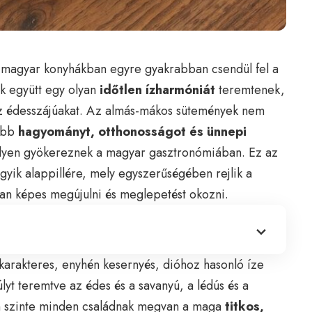
a magyar konyhákban egyre gyakrabban csendül fel a
ek együtt egy olyan
időtlen ízharmóniát
teremtenek,
z édesszájúakat. Az almás-mákos sütemények nem
kább
hagyományt, otthonosságot és ünnepi
lyen gyökereznek a magyar gasztronómiában. Ez az
gyik alappillére, mely egyszerűségében rejlik a
an képes megújulni és meglepetést okozni.
 karakteres, enyhén kesernyés, dióhoz hasonló íze
lyt teremtve az édes és a savanyú, a lédús és a
n szinte minden családnak megvan a maga
titkos,