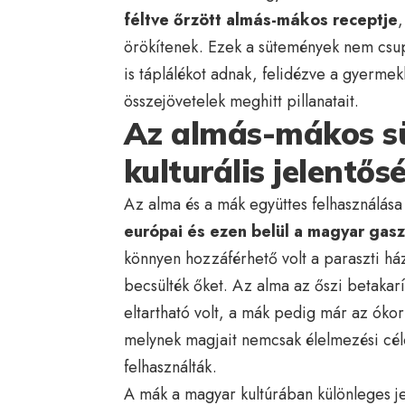
féltve őrzött almás-mákos receptje
örökítenek. Ezek a sütemények nem csup
is táplálékot adnak, felidézve a gyerme
összejövetelek meghitt pillanatait.
Az almás-mákos sü
kulturális jelentős
Az alma és a mák együttes felhasználá
európai és ezen belül a magyar ga
könnyen hozzáférhető volt a paraszti há
becsülték őket. Az alma az őszi betakarí
eltartható volt, a mák pedig már az ókori
melynek magjait nemcsak élelmezési célo
felhasználták.
A mák a magyar kultúrában különleges j