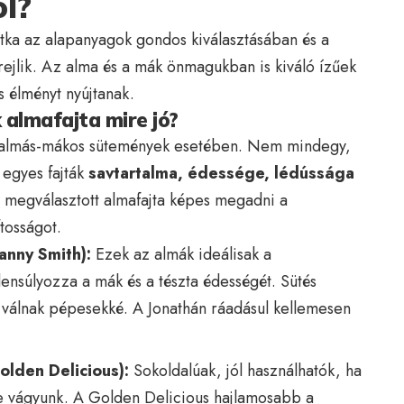
ól?
tka az alapanyagok gondos kiválasztásában és a
ejlik. Az alma és a mák önmagukban is kiváló ízűek
s élményt nyújtanak.
 almafajta mire jó?
az almás-mákos sütemények esetében. Nem mindegy,
 egyes fajták
savtartalma, édessége, lédússága
ól megválasztott almafajta képes megadni a
tosságot.
anny Smith):
Ezek az almák ideálisak a
ensúlyozza a mák és a tészta édességét. Sütés
em válnak pépesekké. A Jonathán ráadásul kellemesen
olden Delicious):
Sokoldalúak, jól használhatók, ha
re vágyunk. A Golden Delicious hajlamosabb a