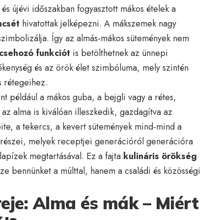
 és újévi időszakban fogyasztott mákos ételek a
ncsét
hivatottak jelképezni. A mákszemek nagy
szimbolizálja. Így az almás-mákos sütemények nem
csehozó funkciót
is betölthetnek az ünnepi
ékenység és az örök élet szimbóluma, mely szintén
s rétegeihez.
int például a mákos guba, a bejgli vagy a rétes,
az alma is kiválóan illeszkedik, gazdagítva az
pite, a tekercs, a kevert sütemények mind-mind a
részei, melyek receptjei generációról generációra
alapízek megtartásával. Ez a fajta
kulináris örökség
ze bennünket a múlttal, hanem a családi és közösségi
eje: Alma és mák – Miért