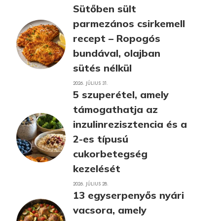
Sütőben sült
parmezános csirkemell
recept – Ropogós
bundával, olajban
sütés nélkül
2026. JÚLIUS 31.
5 szuperétel, amely
támogathatja az
inzulinrezisztencia és a
2-es típusú
cukorbetegség
kezelését
2026. JÚLIUS 28.
13 egyserpenyős nyári
vacsora, amely