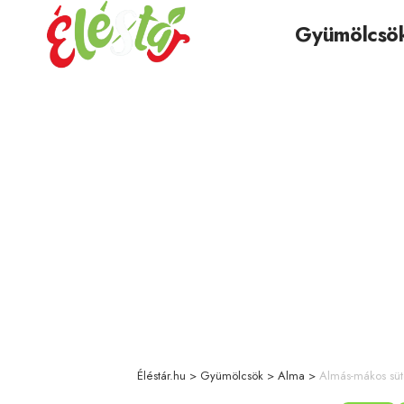
Gyümölcsö
Éléstár.hu
>
Gyümölcsök
>
Alma
>
Almás-mákos süte