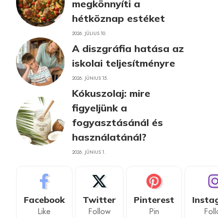
megkönnyíti a
hétköznap estéket
2026. JÚLIUS 10.
A diszgráfia hatása az
iskolai teljesítményre
2026. JÚNIUS 15.
Kókuszolaj: mire
figyeljünk a
fogyasztásánál és
használatánál?
2026. JÚNIUS 1.
Facebook
Twitter
Pinterest
Insta
Like
Follow
Pin
Fol