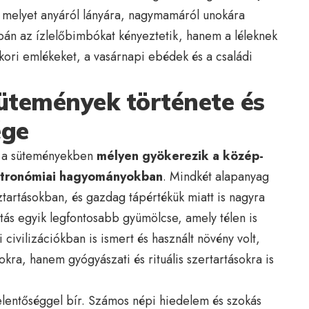
, melyet anyáról lányára, nagymamáról unokára
án az ízlelőbimbókat kényeztetik, hanem a léleknek
kkori emlékeket, a vasárnapi ebédek és a családi
temények története és
ége
sa a süteményekben
mélyen gyökerezik a közép-
sztronómiai hagyományokban
. Mindkét alapanyag
ztartásokban, és gazdag tápértékük miatt is nagyra
tás egyik legfontosabb gyümölcse, amely télen is
 civilizációkban is ismert és használt növény volt,
kra, hanem gyógyászati és rituális szertartásokra is
elentőséggel bír. Számos népi hiedelem és szokás