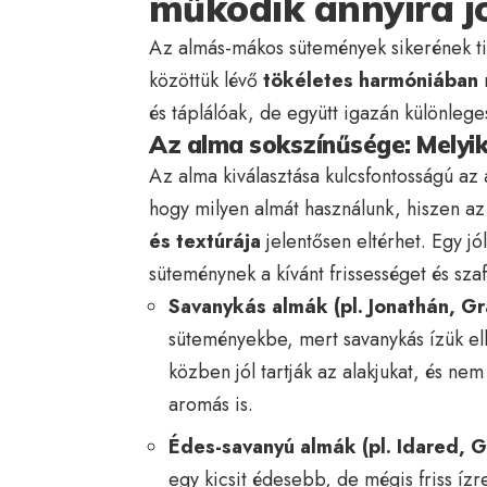
működik annyira j
Az almás-mákos sütemények sikerének ti
közöttük lévő
tökéletes harmóniában
r
és táplálóak, de együtt igazán különlege
Az alma sokszínűsége: Melyik
Az alma kiválasztása kulcsfontosságú 
hogy milyen almát használunk, hiszen az
és textúrája
jelentősen eltérhet. Egy j
süteménynek a kívánt frissességet és szaf
Savanykás almák (pl. Jonathán, Gr
süteményekbe, mert savanykás ízük ell
közben jól tartják az alakjukat, és n
aromás is.
Édes-savanyú almák (pl. Idared, G
egy kicsit édesebb, de mégis friss íz