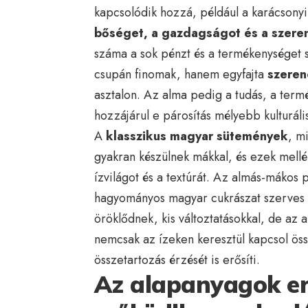
kapcsolódik hozzá, például a karácsonyi
bőséget, a gazdagságot és a szere
száma a sok pénzt és a termékenységet 
csupán finomak, hanem egyfajta
szeren
asztalon. Az alma pedig a tudás, a term
hozzájárul e párosítás mélyebb kulturáli
A
klasszikus magyar sütemények
, m
gyakran készülnek mákkal, és ezek mellé 
ízvilágot és a textúrát. Az almás-mákos 
hagyományos magyar cukrászat szerves 
öröklődnek, kis változtatásokkal, de az 
nemcsak az ízeken keresztül kapcsol öss
összetartozás érzését is erősíti.
Az alapanyagok er