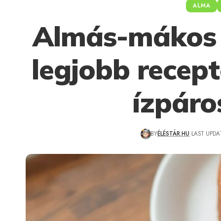
ALMA
Almás-mákos 
legjobb recept
ízpáro
BY
ÉLÉSTÁR.HU
LAST UPDAT