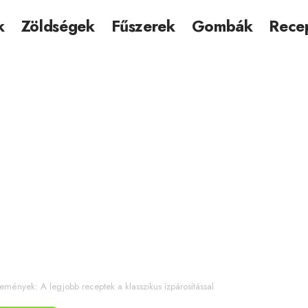
k
Zöldségek
Fűszerek
Gombák
Rece
mények: A legjobb receptek a klasszikus ízpárosítással