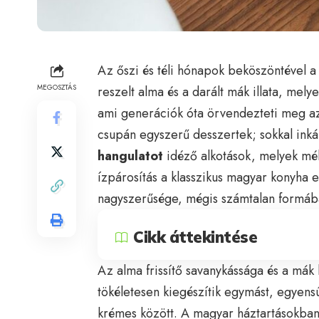
Az őszi és téli hónapok beköszöntével 
MEGOSZTÁS
reszelt alma és a darált mák illata, mely
ami generációk óta örvendezteti meg a
csupán egyszerű desszertek; sokkal in
hangulatot
idéző alkotások, melyek mé
ízpárosítás a klasszikus magyar konyha e
nagyszerűsége, mégis számtalan formáb
Cikk áttekintése
Az alma frissítő savanykássága és a mák
tökéletesen kiegészítik egymást, egyensú
krémes között. A magyar háztartásokba