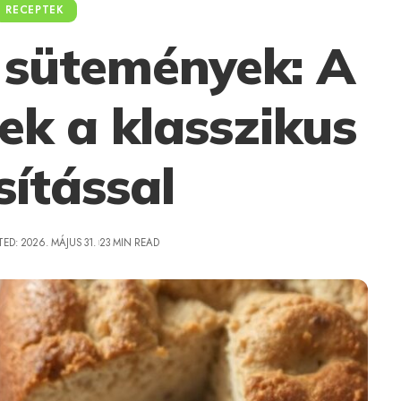
RECEPTEK
sütemények: A
ek a klasszikus
sítással
ED: 2026. MÁJUS 31.
23 MIN READ