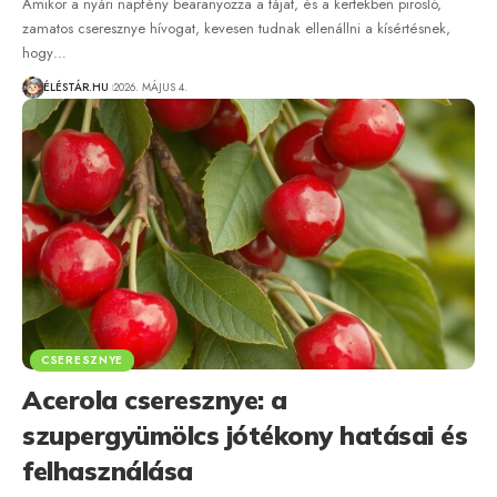
Amikor a nyári napfény bearanyozza a tájat, és a kertekben pirosló,
zamatos cseresznye hívogat, kevesen tudnak ellenállni a kísértésnek,
hogy…
ÉLÉSTÁR.HU
2026. MÁJUS 4.
CSERESZNYE
Acerola cseresznye: a
szupergyümölcs jótékony hatásai és
felhasználása