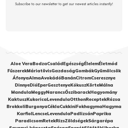
Subscribe to our newsletter to get our newest articles instantly!
Aloe Vera
Bodza
Család
Egészség
Élelem
Életmód
Fűszerek
Máriatövis
Gazdaság
Gombák
Gyümölcsök
Áfonya
Alma
Avokádó
Banán
Citrom
Cseresznye
Dinnye
Dió
Eper
Gesztenye
Kókusz
Körte
Málna
Mandula
Meggy
Narancs
Őszibarack
Hagyomány
Kaktusz
Kukorica
Levendula
Otthon
Receptek
Rózsa
Brokkoli
Burgonya
Cékla
Cukkini
Fokhagyma
Hagyma
Karfiol
Lencse
Levendula
Padlizsán
Paprika
Paradicsom
Retek
Rizs
Zöldségek
Sárgarépa
Savanyú káposzta
Spárga
Spenót
Sütőtök
Uborka