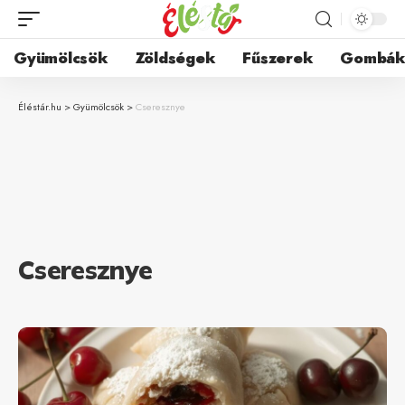
Gyümölcsök
Zöldségek
Fűszerek
Gombá
Éléstár.hu
>
Gyümölcsök
>
Cseresznye
Cseresznye