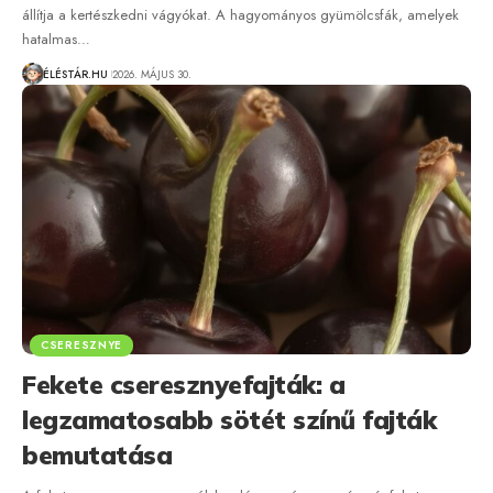
állítja a kertészkedni vágyókat. A hagyományos gyümölcsfák, amelyek
hatalmas…
ÉLÉSTÁR.HU
2026. MÁJUS 30.
CSERESZNYE
Fekete cseresznyefajták: a
legzamatosabb sötét színű fajták
bemutatása