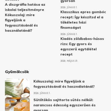
gyorsan
A diszgráfia hatása az
2026. JÚNIUS 1.
iskolai teljesítményre
Klasszikus epres gombóc
Kókuszolaj: mire
recept: Így készítsd el a
figyeljünk a
tökéletes házi
fogyasztásánál és
finomságot
használatánál?
2026. JÚNIUS 1.
Kiadós zöldbabos-húsos
rizs: Egy gyors és
egyszerű egytálétel
recept
2026. MÁJUS 31.
Gyümölcsök
Kókuszolaj: mire figyeljünk a
fogyasztásánál és használatánál?
2026. JÚNIUS 1.
Sütőtökös sajttorta sütés nélkül:
narancsos édesség egyszerűen és
gyorsan