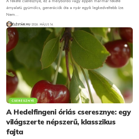
A fekete cseresznye, ez a mélybordó vagy éppen már-már fekete
árnyalatú gyümölcs, generációk óta a nyár egyik legkedveltebb íze.
Nem…
ÉLÉSTÁR.HU
2026. MÁJUS 14.
CSERESZNYE
A Hedelfingeni óriás cseresznye: egy
világszerte népszerű, klasszikus
fajta