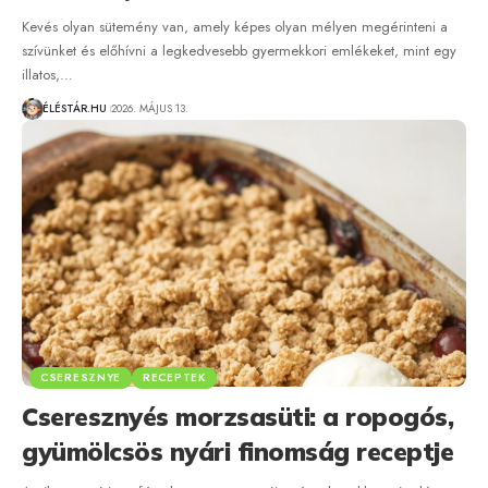
Kevés olyan sütemény van, amely képes olyan mélyen megérinteni a
szívünket és előhívni a legkedvesebb gyermekkori emlékeket, mint egy
illatos,…
ÉLÉSTÁR.HU
2026. MÁJUS 13.
CSERESZNYE
RECEPTEK
Cseresznyés morzsasüti: a ropogós,
gyümölcsös nyári finomság receptje