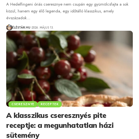
A Hedelfingeni óriás cseresznye nem csupán egy gyümölcsfajta a sok
közül, hanem egy élő legenda, egy időtálló klasszikus, amely
évszázadok…
ÉLÉSTÁR.HU
2026. MÁJUS 13.
CSERESZNYE
RECEPTEK
A klasszikus cseresznyés pite
receptje: a megunhatatlan házi
sütemény