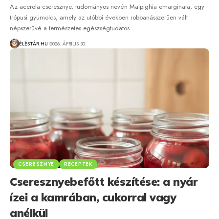
Az acerola cseresznye, tudományos nevén Malpighia emarginata, egy
trópusi gyümölcs, amely az utóbbi években robbanásszerűen vált
népszerűvé a természetes egészségtudatos…
ÉLÉSTÁR.HU
2026. ÁPRILIS 30.
CSERESZNYE
RECEPTEK
Cseresznyebefőtt készítése: a nyár
ízei a kamrában, cukorral vagy
anélkül