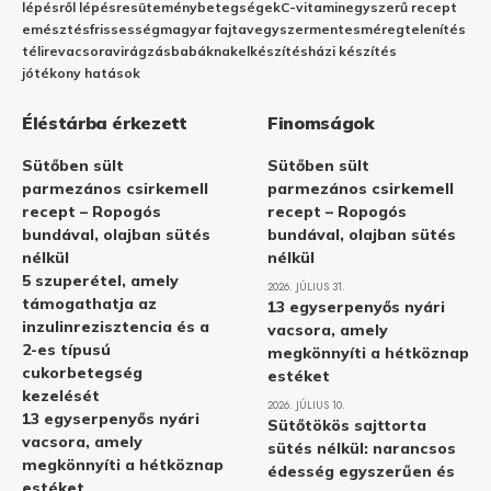
lépésről lépésre
sütemény
betegségek
C-vitamin
egyszerű recept
emésztés
frissesség
magyar fajta
vegyszermentes
méregtelenítés
télire
vacsora
virágzás
babáknak
elkészítés
házi készítés
jótékony hatások
Éléstárba érkezett
Finomságok
Sütőben sült
Sütőben sült
parmezános csirkemell
parmezános csirkemell
recept – Ropogós
recept – Ropogós
bundával, olajban sütés
bundával, olajban sütés
nélkül
nélkül
5 szuperétel, amely
2026. JÚLIUS 31.
támogathatja az
13 egyserpenyős nyári
inzulinrezisztencia és a
vacsora, amely
2-es típusú
megkönnyíti a hétköznap
cukorbetegség
estéket
kezelését
2026. JÚLIUS 10.
13 egyserpenyős nyári
Sütőtökös sajttorta
vacsora, amely
sütés nélkül: narancsos
megkönnyíti a hétköznap
édesség egyszerűen és
estéket