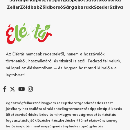
Zeller
Zöldbab
Zöldborsó
Sárgabarack
Szeder
Szilva
Az Éléstár nemcsak receptekről, hanem a hozzávalók
történetéről, használatáról és titkairól is szól. Fedezd fel velünk,
mi lapul az éléskamrában – és hogyan hozhatod ki belőle a
legtöbbet!
egészség
felhasználás
gyors recept
köret
gondozás
desszert
jótékony hatás
diéta
tárolás
házilag
termesztés
tippek
táplálkozás
ültetés
vásárlás
kalória
vitamin
Magyarország
recept
tartósítás
fagyasztás
fajták
főzés
kertészkedés
kert
tünetek
ásványianyag
befőzés
gluténmentes
gyógynövény
biokert
gyógyhatás