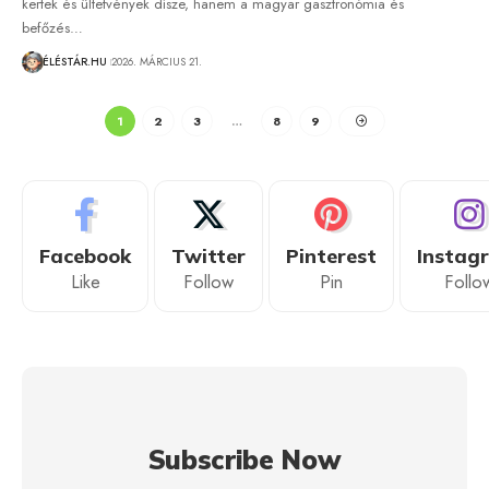
kertek és ültetvények dísze, hanem a magyar gasztronómia és
befőzés…
ÉLÉSTÁR.HU
2026. MÁRCIUS 21.
1
2
3
…
8
9
Facebook
Twitter
Pinterest
Instag
Like
Follow
Pin
Follo
Subscribe Now