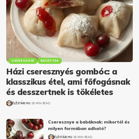
CSERESZNYE
RECEPTEK
Házi cseresznyés gombóc: a
klasszikus étel, ami főfogásnak
és desszertnek is tökéletes
ÉLÉSTÁR.HU
30 MIN READ
Cseresznye a babáknak: mikortól és
milyen formában adható?
ÉLÉSTÁR.HU
30 MIN READ