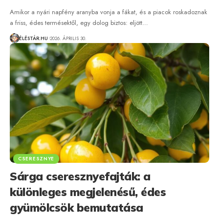
Amikor a nyári napfény aranyba vonja a fákat, és a piacok roskadoznak
a friss, édes termésektől, egy dolog biztos: eljött…
ÉLÉSTÁR.HU
2026. ÁPRILIS 30.
CSERESZNYE
Sárga cseresznyefajták: a
különleges megjelenésű, édes
gyümölcsök bemutatása