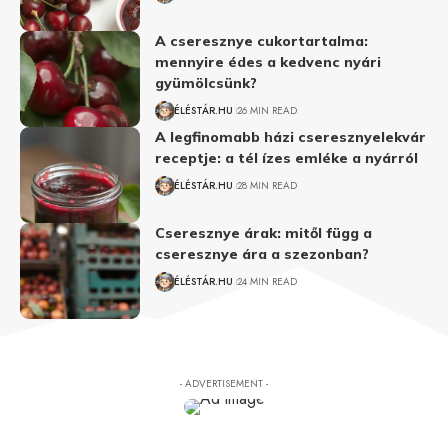
A cseresznye cukortartalma:
mennyire édes a kedvenc nyári
gyümölcsünk?
ÉLÉSTÁR.HU
26 MIN READ
A legfinomabb házi cseresznyelekvár
receptje: a tél ízes emléke a nyárról
ÉLÉSTÁR.HU
28 MIN READ
Cseresznye árak: mitől függ a
cseresznye ára a szezonban?
ÉLÉSTÁR.HU
24 MIN READ
- ADVERTISEMENT -