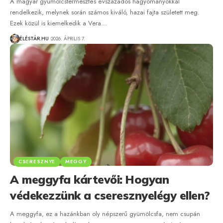
A magyar gyümölcstermesztés évszázados hagyományokkal
rendelkezik, melynek során számos kiváló, hazai fajta született meg.
Ezek közül is kiemelkedik a Vera…
ÉLÉSTÁR.HU
2026. ÁPRILIS 7.
CSERESZNYE
MEGGY
A meggyfa kártevői: Hogyan
védekezzünk a cseresznyelégy ellen?
A meggyfa, ez a hazánkban oly népszerű gyümölcsfa, nem csupán