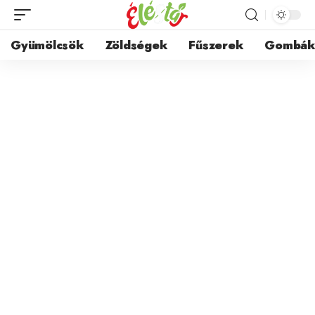
Gyümölcsök
Zöldségek
Fűszerek
Gombá