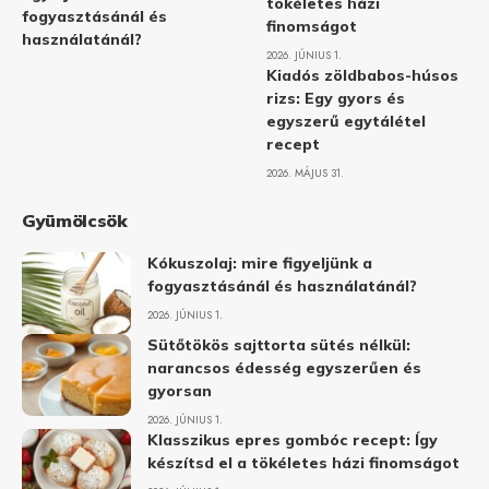
tökéletes házi
fogyasztásánál és
finomságot
használatánál?
2026. JÚNIUS 1.
Kiadós zöldbabos-húsos
rizs: Egy gyors és
egyszerű egytálétel
recept
2026. MÁJUS 31.
Gyümölcsök
Kókuszolaj: mire figyeljünk a
fogyasztásánál és használatánál?
2026. JÚNIUS 1.
Sütőtökös sajttorta sütés nélkül:
narancsos édesség egyszerűen és
gyorsan
2026. JÚNIUS 1.
Klasszikus epres gombóc recept: Így
készítsd el a tökéletes házi finomságot