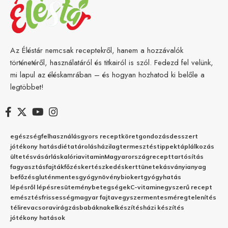
Az Éléstár nemcsak receptekről, hanem a hozzávalók
történetéről, használatáról és titkairól is szól. Fedezd fel velünk,
mi lapul az éléskamrában – és hogyan hozhatod ki belőle a
legtöbbet!
egészség
felhasználás
gyors recept
köret
gondozás
desszert
jótékony hatás
diéta
tárolás
házilag
termesztés
tippek
táplálkozás
ültetés
vásárlás
kalória
vitamin
Magyarország
recept
tartósítás
fagyasztás
fajták
főzés
kertészkedés
kert
tünetek
ásványianyag
befőzés
gluténmentes
gyógynövény
biokert
gyógyhatás
lépésről lépésre
sütemény
betegségek
C-vitamin
egyszerű recept
emésztés
frissesség
magyar fajta
vegyszermentes
méregtelenítés
télire
vacsora
virágzás
babáknak
elkészítés
házi készítés
jótékony hatások