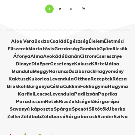
1
2
3
Aloe Vera
Bodza
Család
Egészség
Élelem
Életmód
Fűszerek
Máriatövis
Gazdaság
Gombák
Gyümölcsök
Áfonya
Alma
Avokádó
Banán
Citrom
Cseresznye
Dinnye
Dió
Eper
Gesztenye
Kókusz
Körte
Málna
Mandula
Meggy
Narancs
Őszibarack
Hagyomány
Kaktusz
Kukorica
Levendula
Otthon
Receptek
Rózsa
Brokkoli
Burgonya
Cékla
Cukkini
Fokhagyma
Hagyma
Karfiol
Lencse
Levendula
Padlizsán
Paprika
Paradicsom
Retek
Rizs
Zöldségek
Sárgarépa
Savanyú káposzta
Spárga
Spenót
Sütőtök
Uborka
Zeller
Zöldbab
Zöldborsó
Sárgabarack
Szeder
Szilva