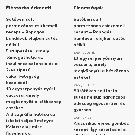
Éléstárba érkezett
Finomságok
Sütőben sült
Sütőben sült
parmezános csirkemell
parmezános csirkemell
recept – Ropogós
recept – Ropogós
bundával, olajban sütés
bundával, olajban sütés
nélkül
nélkül
5 szuperétel, amely
2026. JÚLIUS 31.
támogathatja az
13 egyserpenyős nyári
inzulinrezisztencia és a
vacsora, amely
2-es típusú
megkönnyíti a hétköznap
cukorbetegség
estéket
kezelését
2026. JÚLIUS 10.
13 egyserpenyős nyári
Sütőtökös sajttorta
vacsora, amely
sütés nélkül: narancsos
megkönnyíti a hétköznap
édesség egyszerűen és
estéket
gyorsan
A diszgráfia hatása az
2026. JÚNIUS 1.
iskolai teljesítményre
Klasszikus epres gombóc
Kókuszolaj: mire
recept: Így készítsd el a
figyeljünk a