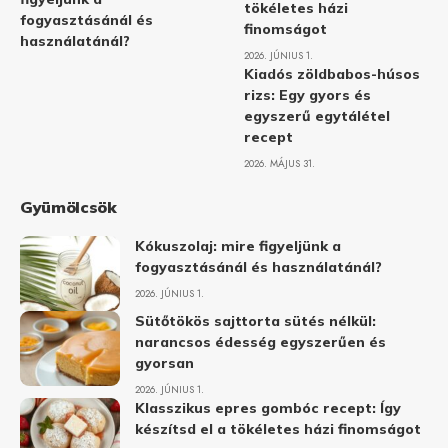
tökéletes házi
fogyasztásánál és
finomságot
használatánál?
2026. JÚNIUS 1.
Kiadós zöldbabos-húsos
rizs: Egy gyors és
egyszerű egytálétel
recept
2026. MÁJUS 31.
Gyümölcsök
Kókuszolaj: mire figyeljünk a
fogyasztásánál és használatánál?
2026. JÚNIUS 1.
Sütőtökös sajttorta sütés nélkül:
narancsos édesség egyszerűen és
gyorsan
2026. JÚNIUS 1.
Klasszikus epres gombóc recept: Így
készítsd el a tökéletes házi finomságot