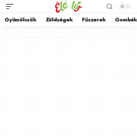
Gyümölcsök
Zöldségek
Fűszerek
Gombá