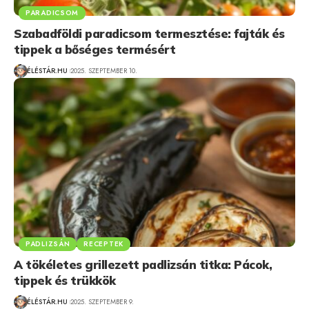
PARADICSOM
Szabadföldi paradicsom termesztése: fajták és
tippek a bőséges termésért
ÉLÉSTÁR.HU
2025. SZEPTEMBER 10.
PADLIZSÁN
RECEPTEK
A tökéletes grillezett padlizsán titka: Pácok,
tippek és trükkök
ÉLÉSTÁR.HU
2025. SZEPTEMBER 9.