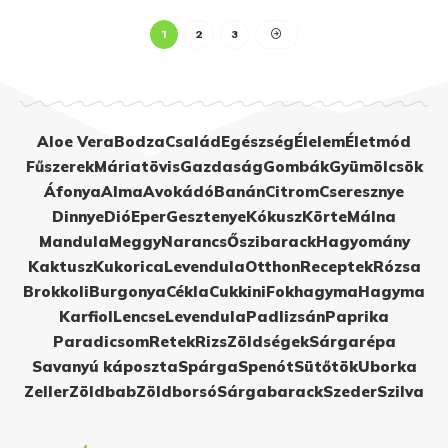
1
2
3
Aloe Vera
Bodza
Család
Egészség
Élelem
Életmód
Fűszerek
Máriatövis
Gazdaság
Gombák
Gyümölcsök
Áfonya
Alma
Avokádó
Banán
Citrom
Cseresznye
Dinnye
Dió
Eper
Gesztenye
Kókusz
Körte
Málna
Mandula
Meggy
Narancs
Őszibarack
Hagyomány
Kaktusz
Kukorica
Levendula
Otthon
Receptek
Rózsa
Brokkoli
Burgonya
Cékla
Cukkini
Fokhagyma
Hagyma
Karfiol
Lencse
Levendula
Padlizsán
Paprika
Paradicsom
Retek
Rizs
Zöldségek
Sárgarépa
Savanyú káposzta
Spárga
Spenót
Sütőtök
Uborka
Zeller
Zöldbab
Zöldborsó
Sárgabarack
Szeder
Szilva