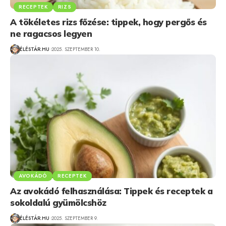
RECEPTEK
RIZS
A tökéletes rizs főzése: tippek, hogy pergős és
ne ragacsos legyen
ÉLÉSTÁR.HU
2025. SZEPTEMBER 10.
AVOKÁDÓ
RECEPTEK
Az avokádó felhasználása: Tippek és receptek a
sokoldalú gyümölcshöz
ÉLÉSTÁR.HU
2025. SZEPTEMBER 9.