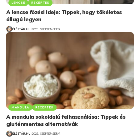
LENCSE
RECEPTEK
A lencse főzési ideje: Tippek, hogy tökéletes
állagú legyen
ÉLÉSTÁR.HU
2025. SZEPTEMBER 9.
MANDULA
RECEPTEK
A mandula sokoldalú felhasználása: Tippek és
gluténmentes alternatívák
ÉLÉSTÁR.HU
2025. SZEPTEMBER 9.