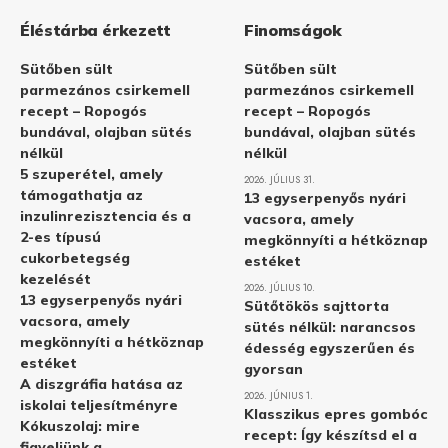
Éléstárba érkezett
Finomságok
Sütőben sült
Sütőben sült
parmezános csirkemell
parmezános csirkemell
recept – Ropogós
recept – Ropogós
bundával, olajban sütés
bundával, olajban sütés
nélkül
nélkül
5 szuperétel, amely
2026. JÚLIUS 31.
támogathatja az
13 egyserpenyős nyári
inzulinrezisztencia és a
vacsora, amely
2-es típusú
megkönnyíti a hétköznap
cukorbetegség
estéket
kezelését
2026. JÚLIUS 10.
13 egyserpenyős nyári
Sütőtökös sajttorta
vacsora, amely
sütés nélkül: narancsos
megkönnyíti a hétköznap
édesség egyszerűen és
estéket
gyorsan
A diszgráfia hatása az
2026. JÚNIUS 1.
iskolai teljesítményre
Klasszikus epres gombóc
Kókuszolaj: mire
recept: Így készítsd el a
figyeljünk a