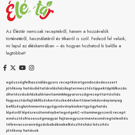
Az Éléstár nemcsak receptekről, hanem a hozzávalók
történetéről, használatáról és titkairól is szól. Fedezd fel velünk,
mi lapul az éléskamrában – és hogyan hozhatod ki belőle a
legtöbbet!
egészség
felhasználás
gyors recept
köret
gondozás
desszert
jótékony hatás
diéta
tárolás
házilag
termesztés
tippek
táplálkozás
ültetés
vásárlás
kalória
vitamin
Magyarország
recept
tartósítás
fagyasztás
fajták
főzés
kertészkedés
kert
tünetek
ásványianyag
befőzés
gluténmentes
gyógynövény
biokert
gyógyhatás
lépésről lépésre
sütemény
betegségek
C-vitamin
egyszerű recept
emésztés
frissesség
magyar fajta
vegyszermentes
méregtelenítés
télire
vacsora
virágzás
babáknak
elkészítés
házi készítés
jótékony hatások