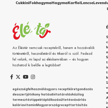
Cukkini
Fokhagyma
Hagyma
Karfiol
Lencse
Levend
c
b
Az Éléstár nemcsak receptekről, hanem a hozzávalók
n
történetéről, használatáról és titkairól is szól. Fedezd
5
fel velünk, mi lapul az éléskamrában – és hogyan
hozhatod ki belőle a legtöbbet!
i
t
k
1
v
egészség
felhasználás
gyors recept
köret
gondozás
a
desszert
jótékony hatás
diéta
tárolás
házilag
A
termesztés
tippek
táplálkozás
ültetés
vásárlás
i
kalória
vitamin
Magyarország
recept
tartósítás
K