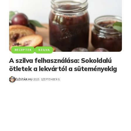
RECEPTEK
SZILVA
A szilva felhasználása: Sokoldalú
ötletek a lekvártól a süteményekig
ÉLÉSTÁR.HU
2025. SZEPTEMBER 8.