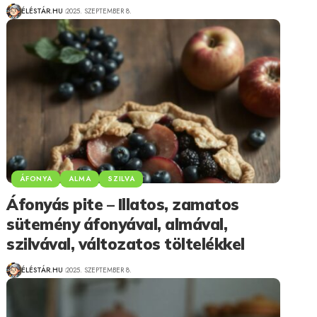
ÉLÉSTÁR.HU
2025. SZEPTEMBER 8.
ÁFONYA
ALMA
SZILVA
Áfonyás pite – Illatos, zamatos
sütemény áfonyával, almával,
szilvával, változatos töltelékkel
ÉLÉSTÁR.HU
2025. SZEPTEMBER 8.