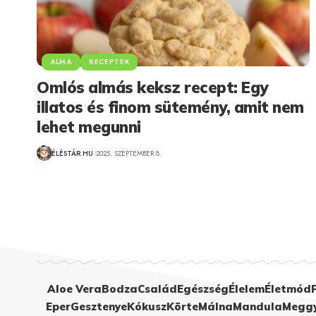
ALMA
RECEPTEK
Omlós almás keksz recept: Egy
illatos és finom sütemény, amit nem
lehet megunni
ÉLÉSTÁR.HU
2025. SZEPTEMBER 8.
Aloe Vera
Bodza
Család
Egészség
Élelem
Életmód
Eper
Gesztenye
Kókusz
Körte
Málna
Mandula
Megg