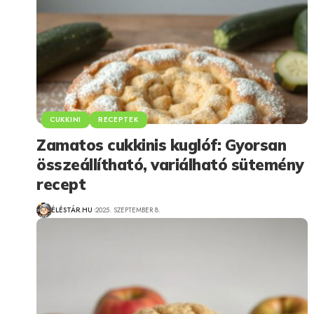
CUKKINI
RECEPTEK
Zamatos cukkinis kuglóf: Gyorsan
összeállítható, variálható sütemény
recept
ÉLÉSTÁR.HU
2025. SZEPTEMBER 8.