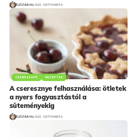
ÉLÉSTÁR.HU
2025. SZEPTEMBER 8.
CSERESZNYE
RECEPTEK
A cseresznye felhasználása: ötletek
a nyers fogyasztástól a
süteményekig
ÉLÉSTÁR.HU
2025. SZEPTEMBER 8.