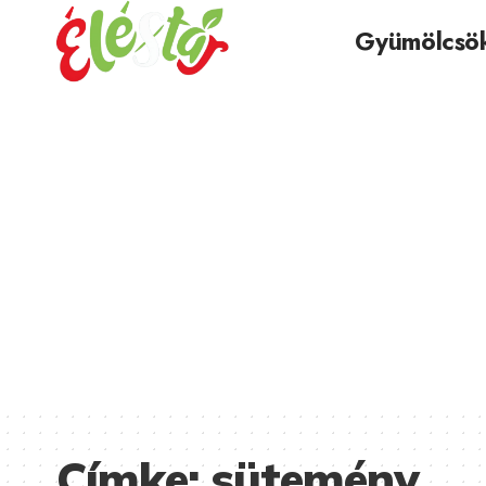
Gyümölcsö
Címke:
sütemény