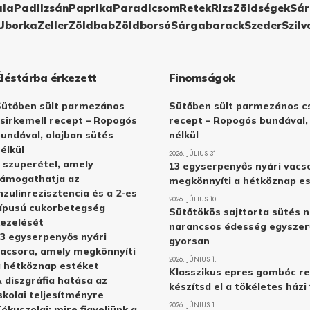
ula
Padlizsán
Paprika
Paradicsom
Retek
Rizs
Zöldségek
Sár
Uborka
Zeller
Zöldbab
Zöldborsó
Sárgabarack
Szeder
Szilv
Éléstárba érkezett
Finomságok
Sütőben sült parmezános
Sütőben sült parmezános cs
sirkemell recept – Ropogós
recept – Ropogós bundával,
undával, olajban sütés
nélkül
élkül
2026. JÚLIUS 31.
 szuperétel, amely
13 egyserpenyős nyári vacs
támogathatja az
megkönnyíti a hétköznap e
nzulinrezisztencia és a 2-es
2026. JÚLIUS 10.
ípusú cukorbetegség
Sütőtökös sajttorta sütés n
ezelését
narancsos édesség egyszer
3 egyserpenyős nyári
gyorsan
acsora, amely megkönnyíti
2026. JÚNIUS 1.
 hétköznap estéket
Klasszikus epres gombóc re
 diszgráfia hatása az
készítsd el a tökéletes ház
skolai teljesítményre
2026. JÚNIUS 1.
ókuszolaj: mire figyeljünk a