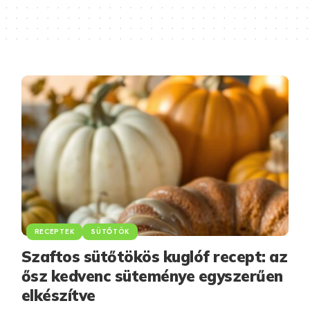
RECEPTEK
SÜTŐTÖK
Szaftos sütőtökös kuglóf recept: az
ősz kedvenc süteménye egyszerűen
elkészítve