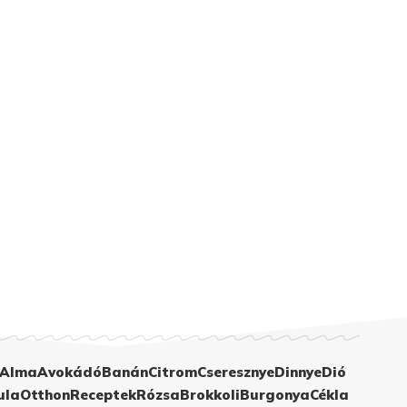
Alma
Avokádó
Banán
Citrom
Cseresznye
Dinnye
Dió
ula
Otthon
Receptek
Rózsa
Brokkoli
Burgonya
Cékla