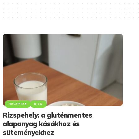
RECEPTEK
RIZS
Rizspehely: a gluténmentes
alapanyag kásákhoz és
süteményekhez