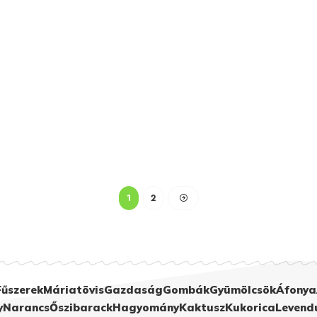
1
2
Fűszerek
Máriatövis
Gazdaság
Gombák
Gyümölcsök
Áfonya
y
Narancs
Őszibarack
Hagyomány
Kaktusz
Kukorica
Levend