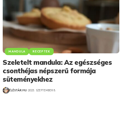
MANDULA
RECEPTEK
Szeletelt mandula: Az egészséges
csonthéjas népszerű formája
süteményekhez
ÉLÉSTÁR.HU
2025. SZEPTEMBER 8.