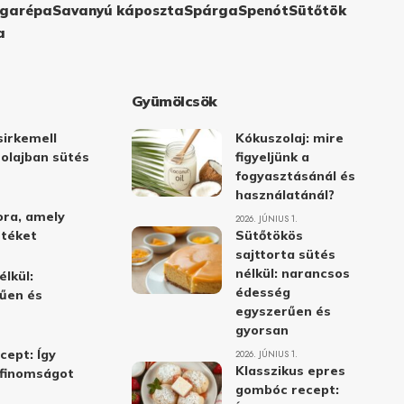
garépa
Savanyú káposzta
Spárga
Spenót
Sütőtök
a
Gyümölcsök
irkemell
Kókuszolaj: mire
 olajban sütés
figyeljünk a
fogyasztásánál és
használatánál?
ora, amely
2026. JÚNIUS 1.
stéket
Sütőtökös
sajttorta sütés
nélkül: narancsos
élkül:
édesség
űen és
egyszerűen és
gyorsan
cept: Így
2026. JÚNIUS 1.
Klasszikus epres
i finomságot
gombóc recept: