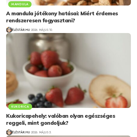
MANDULA
A mandula jótékony hatásai: Miért érdemes
rendszeresen fogyasztani?
ÉLÉSTÁR.HU
2026. MÁJUS 10.
KUKORICA
Kukoricapehely: valóban olyan egészséges
reggeli, mint gondoljuk?
ÉLÉSTÁR.HU
2026. MÁJUS 5.