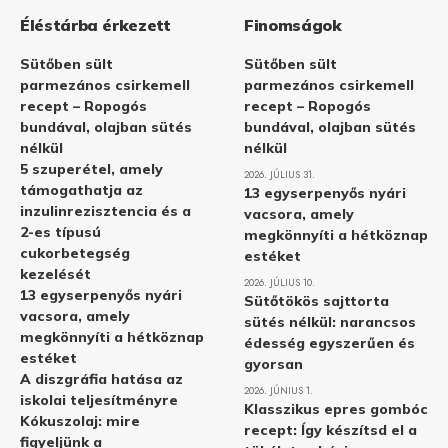
Éléstárba érkezett
Finomságok
Sütőben sült
Sütőben sült
parmezános csirkemell
parmezános csirkemell
recept – Ropogós
recept – Ropogós
bundával, olajban sütés
bundával, olajban sütés
nélkül
nélkül
5 szuperétel, amely
2026. JÚLIUS 31.
támogathatja az
13 egyserpenyős nyári
inzulinrezisztencia és a
vacsora, amely
2-es típusú
megkönnyíti a hétköznap
cukorbetegség
estéket
kezelését
2026. JÚLIUS 10.
13 egyserpenyős nyári
Sütőtökös sajttorta
vacsora, amely
sütés nélkül: narancsos
megkönnyíti a hétköznap
édesség egyszerűen és
estéket
gyorsan
A diszgráfia hatása az
2026. JÚNIUS 1.
iskolai teljesítményre
Klasszikus epres gombóc
Kókuszolaj: mire
recept: Így készítsd el a
figyeljünk a