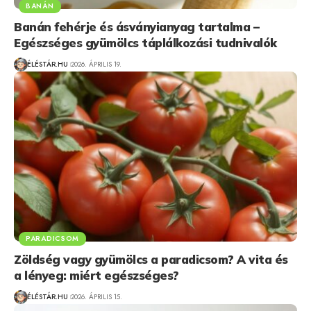
BANÁN
Banán fehérje és ásványianyag tartalma –
Egészséges gyümölcs táplálkozási tudnivalók
ÉLÉSTÁR.HU
2026. ÁPRILIS 19.
PARADICSOM
Zöldség vagy gyümölcs a paradicsom? A vita és
a lényeg: miért egészséges?
ÉLÉSTÁR.HU
2026. ÁPRILIS 15.