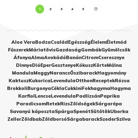
1
2
3
4
5
Aloe Vera
Bodza
Család
Egészség
Élelem
Életmód
Fűszerek
Máriatövis
Gazdaság
Gombák
Gyümölcsök
Áfonya
Alma
Avokádó
Banán
Citrom
Cseresznye
Dinnye
Dió
Eper
Gesztenye
Kókusz
Körte
Málna
Mandula
Meggy
Narancs
Őszibarack
Hagyomány
Kaktusz
Kukorica
Levendula
Otthon
Receptek
Rózsa
Brokkoli
Burgonya
Cékla
Cukkini
Fokhagyma
Hagyma
Karfiol
Lencse
Levendula
Padlizsán
Paprika
Paradicsom
Retek
Rizs
Zöldségek
Sárgarépa
Savanyú káposzta
Spárga
Spenót
Sütőtök
Uborka
Zeller
Zöldbab
Zöldborsó
Sárgabarack
Szeder
Szilva