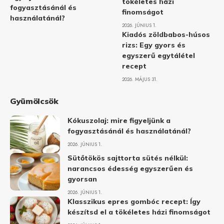
tökéletes házi
fogyasztásánál és
finomságot
használatánál?
2026. JÚNIUS 1.
Kiadós zöldbabos-húsos
rizs: Egy gyors és
egyszerű egytálétel
recept
2026. MÁJUS 31.
Gyümölcsök
Kókuszolaj: mire figyeljünk a
fogyasztásánál és használatánál?
2026. JÚNIUS 1.
Sütőtökös sajttorta sütés nélkül:
narancsos édesség egyszerűen és
gyorsan
2026. JÚNIUS 1.
Klasszikus epres gombóc recept: Így
készítsd el a tökéletes házi finomságot