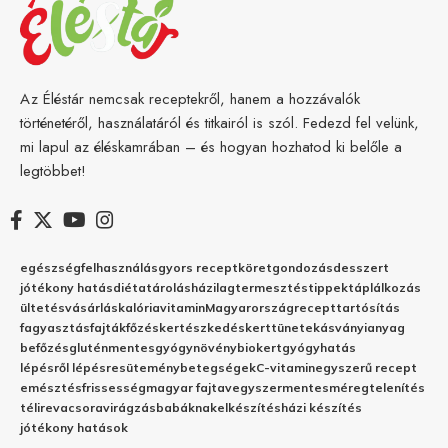
Az Éléstár nemcsak receptekről, hanem a hozzávalók
történetéről, használatáról és titkairól is szól. Fedezd fel velünk,
mi lapul az éléskamrában – és hogyan hozhatod ki belőle a
legtöbbet!
egészség
felhasználás
gyors recept
köret
gondozás
desszert
jótékony hatás
diéta
tárolás
házilag
termesztés
tippek
táplálkozás
ültetés
vásárlás
kalória
vitamin
Magyarország
recept
tartósítás
fagyasztás
fajták
főzés
kertészkedés
kert
tünetek
ásványianyag
befőzés
gluténmentes
gyógynövény
biokert
gyógyhatás
lépésről lépésre
sütemény
betegségek
C-vitamin
egyszerű recept
emésztés
frissesség
magyar fajta
vegyszermentes
méregtelenítés
télire
vacsora
virágzás
babáknak
elkészítés
házi készítés
jótékony hatások