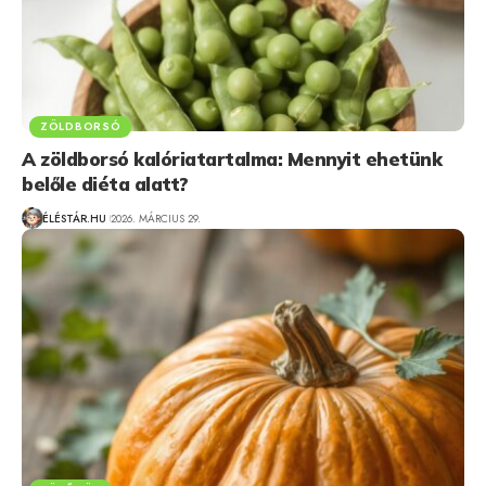
ZÖLDBORSÓ
A zöldborsó kalóriatartalma: Mennyit ehetünk
belőle diéta alatt?
ÉLÉSTÁR.HU
2026. MÁRCIUS 29.