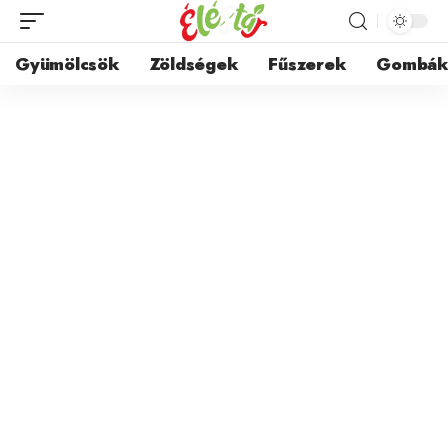
Gyümölcsök
Zöldségek
Fűszerek
Gombá