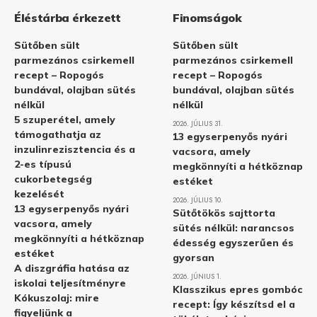
Éléstárba érkezett
Finomságok
Sütőben sült
Sütőben sült
parmezános csirkemell
parmezános csirkemell
recept – Ropogós
recept – Ropogós
bundával, olajban sütés
bundával, olajban sütés
nélkül
nélkül
5 szuperétel, amely
2026. JÚLIUS 31.
támogathatja az
13 egyserpenyős nyári
inzulinrezisztencia és a
vacsora, amely
2-es típusú
megkönnyíti a hétköznap
cukorbetegség
estéket
kezelését
2026. JÚLIUS 10.
13 egyserpenyős nyári
Sütőtökös sajttorta
vacsora, amely
sütés nélkül: narancsos
megkönnyíti a hétköznap
édesség egyszerűen és
estéket
gyorsan
A diszgráfia hatása az
2026. JÚNIUS 1.
iskolai teljesítményre
Klasszikus epres gombóc
Kókuszolaj: mire
recept: Így készítsd el a
figyeljünk a