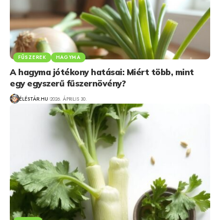
FŰSZEREK
HAGYMA
A hagyma jótékony hatásai: Miért több, mint
egy egyszerű fűszernövény?
ÉLÉSTÁR.HU
2026. ÁPRILIS 30.