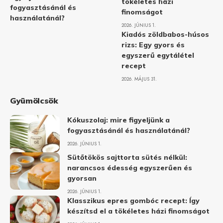
tökéletes házi
fogyasztásánál és
finomságot
használatánál?
2026. JÚNIUS 1.
Kiadós zöldbabos-húsos
rizs: Egy gyors és
egyszerű egytálétel
recept
2026. MÁJUS 31.
Gyümölcsök
Kókuszolaj: mire figyeljünk a
fogyasztásánál és használatánál?
2026. JÚNIUS 1.
Sütőtökös sajttorta sütés nélkül:
narancsos édesség egyszerűen és
gyorsan
2026. JÚNIUS 1.
Klasszikus epres gombóc recept: Így
készítsd el a tökéletes házi finomságot