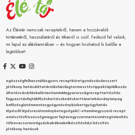
Az Éléstár nemcsak receptekről, hanem a hozzávalók
történetéről, használatáról és titkairól is szól. Fedezd fel velünk,
mi lapul az éléskamrában – és hogyan hozhatod ki belőle a
legtöbbet!
egészség
felhasználás
gyors recept
köret
gondozás
desszert
jótékony hatás
diéta
tárolás
házilag
termesztés
tippek
táplálkozás
ültetés
vásárlás
kalória
vitamin
Magyarország
recept
tartósítás
fagyasztás
fajták
főzés
kertészkedés
kert
tünetek
ásványianyag
befőzés
gluténmentes
gyógynövény
biokert
gyógyhatás
lépésről lépésre
sütemény
betegségek
C-vitamin
egyszerű recept
emésztés
frissesség
magyar fajta
vegyszermentes
méregtelenítés
télire
vacsora
virágzás
babáknak
elkészítés
házi készítés
jótékony hatások