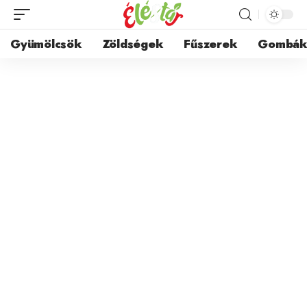
Gyümölcsök
Zöldségek
Fűszerek
Gombá