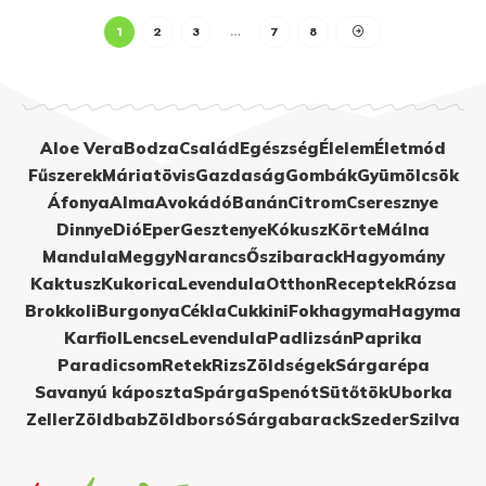
1
2
3
…
7
8
Aloe Vera
Bodza
Család
Egészség
Élelem
Életmód
Fűszerek
Máriatövis
Gazdaság
Gombák
Gyümölcsök
Áfonya
Alma
Avokádó
Banán
Citrom
Cseresznye
Dinnye
Dió
Eper
Gesztenye
Kókusz
Körte
Málna
Mandula
Meggy
Narancs
Őszibarack
Hagyomány
Kaktusz
Kukorica
Levendula
Otthon
Receptek
Rózsa
Brokkoli
Burgonya
Cékla
Cukkini
Fokhagyma
Hagyma
Karfiol
Lencse
Levendula
Padlizsán
Paprika
Paradicsom
Retek
Rizs
Zöldségek
Sárgarépa
Savanyú káposzta
Spárga
Spenót
Sütőtök
Uborka
Zeller
Zöldbab
Zöldborsó
Sárgabarack
Szeder
Szilva