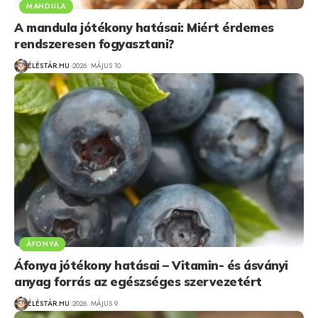
MANDULA
A mandula jótékony hatásai: Miért érdemes
rendszeresen fogyasztani?
ÉLÉSTÁR.HU
2026. MÁJUS 10.
ÁFONYA
Áfonya jótékony hatásai – Vitamin- és ásványi
anyag forrás az egészséges szervezetért
ÉLÉSTÁR.HU
2026. MÁJUS 9.