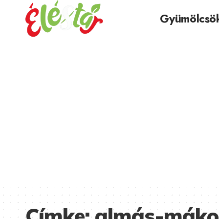
Gyümölcsö
Címke:
almás-máko