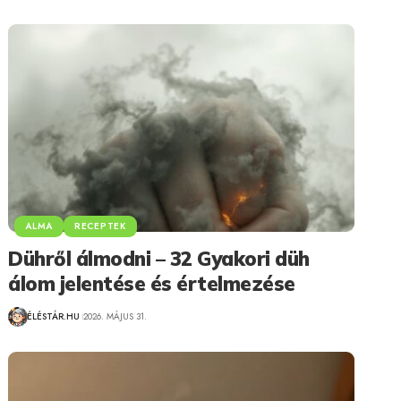
ALMA
RECEPTEK
Dühről álmodni – 32 Gyakori düh
álom jelentése és értelmezése
ÉLÉSTÁR.HU
2026. MÁJUS 31.