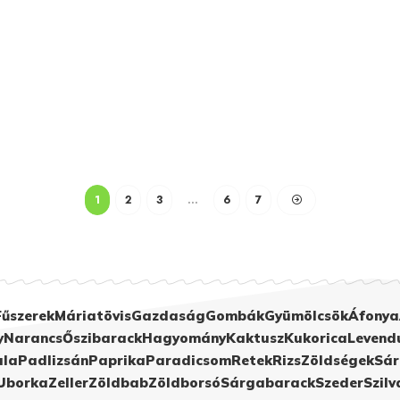
1
2
3
…
6
7
Fűszerek
Máriatövis
Gazdaság
Gombák
Gyümölcsök
Áfonya
y
Narancs
Őszibarack
Hagyomány
Kaktusz
Kukorica
Levend
ula
Padlizsán
Paprika
Paradicsom
Retek
Rizs
Zöldségek
Sár
Uborka
Zeller
Zöldbab
Zöldborsó
Sárgabarack
Szeder
Szilv