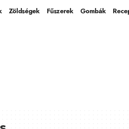
k
Zöldségek
Fűszerek
Gombák
Rece
s