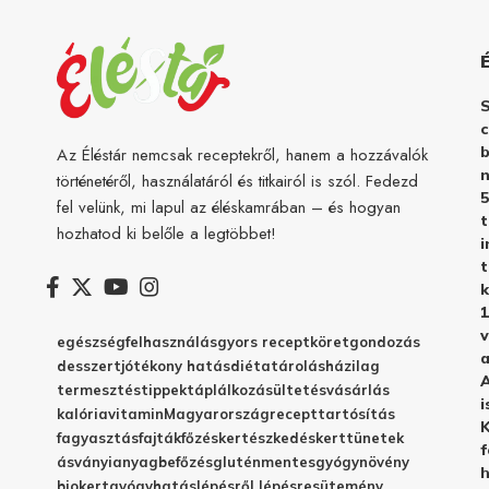
c
b
Az Éléstár nemcsak receptekről, hanem a hozzávalók
n
történetéről, használatáról és titkairól is szól. Fedezd
5
fel velünk, mi lapul az éléskamrában – és hogyan
hozhatod ki belőle a legtöbbet!
i
t
k
1
v
egészség
felhasználás
gyors recept
köret
gondozás
a
desszert
jótékony hatás
diéta
tárolás
házilag
A
termesztés
tippek
táplálkozás
ültetés
vásárlás
i
kalória
vitamin
Magyarország
recept
tartósítás
K
fagyasztás
fajták
főzés
kertészkedés
kert
tünetek
f
ásványianyag
befőzés
gluténmentes
gyógynövény
h
biokert
gyógyhatás
lépésről lépésre
sütemény