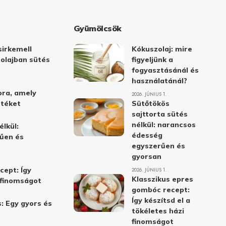
Gyümölcsök
irkemell
Kókuszolaj: mire
 olajban sütés
figyeljünk a
fogyasztásánál és
használatánál?
ora, amely
2026. JÚNIUS 1.
stéket
Sütőtökös
sajttorta sütés
nélkül: narancsos
élkül:
édesség
űen és
egyszerűen és
gyorsan
cept: Így
2026. JÚNIUS 1.
Klasszikus epres
i finomságot
gombóc recept:
Így készítsd el a
: Egy gyors és
tökéletes házi
finomságot