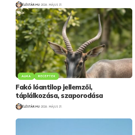
ÉLÉSTÁR.HU
2026. MÁJUS 31.
ALMA
RECEPTEK
Fakó lóantilop jellemzői,
táplálkozása, szaporodása
ÉLÉSTÁR.HU
2026. MÁJUS 31.