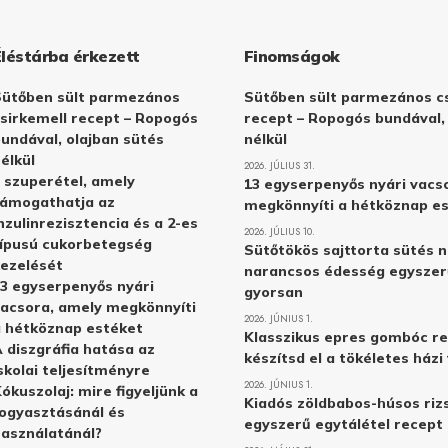
Éléstárba érkezett
Finomságok
Sütőben sült parmezános
Sütőben sült parmezános cs
sirkemell recept – Ropogós
recept – Ropogós bundával,
undával, olajban sütés
nélkül
élkül
2026. JÚLIUS 31.
 szuperétel, amely
13 egyserpenyős nyári vacs
támogathatja az
megkönnyíti a hétköznap e
nzulinrezisztencia és a 2-es
2026. JÚLIUS 10.
ípusú cukorbetegség
Sütőtökös sajttorta sütés n
ezelését
narancsos édesség egyszer
3 egyserpenyős nyári
gyorsan
acsora, amely megkönnyíti
2026. JÚNIUS 1.
 hétköznap estéket
Klasszikus epres gombóc re
 diszgráfia hatása az
készítsd el a tökéletes ház
skolai teljesítményre
2026. JÚNIUS 1.
ókuszolaj: mire figyeljünk a
Kiadós zöldbabos-húsos rizs
ogyasztásánál és
egyszerű egytálétel recept
asználatánál?