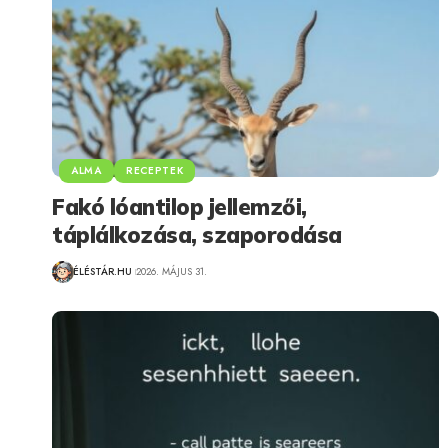
ALMA
RECEPTEK
Fakó lóantilop jellemzői,
táplálkozása, szaporodása
ÉLÉSTÁR.HU
2026. MÁJUS 31.