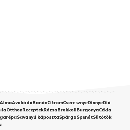
Alma
Avokádó
Banán
Citrom
Cseresznye
Dinnye
Dió
ula
Otthon
Receptek
Rózsa
Brokkoli
Burgonya
Cékla
garépa
Savanyú káposzta
Spárga
Spenót
Sütőtök
a