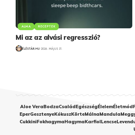
ALMA
RECEPTEK
Mi az az alvási regresszió?
ÉLÉSTÁR.HU
2026. MÁJUS 31.
Aloe Vera
Bodza
Család
Egészség
Élelem
Életmód
Eper
Gesztenye
Kókusz
Körte
Málna
Mandula
Megg
Cukkini
Fokhagyma
Hagyma
Karfiol
Lencse
Levend