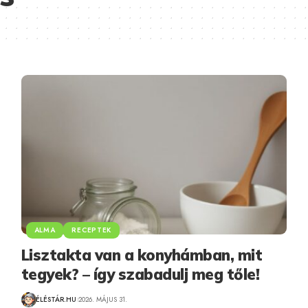
ALMA
RECEPTEK
Lisztakta van a konyhámban, mit
tegyek? – így szabadulj meg tőle!
ÉLÉSTÁR.HU
2026. MÁJUS 31.