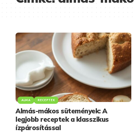
ALMA
RECEPTEK
Almás-mákos sütemények: A
legjobb receptek a klasszikus
ízpárosítással