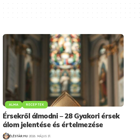
ALMA
RECEPTEK
Érsekről álmodni – 28 Gyakori érsek
álom jelentése és értelmezése
ÉLÉSTÁR.HU
2026. MÁJUS 31.