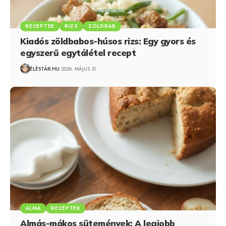
RECEPTEK
RIZS
ZÖLDBAB
Kiadós zöldbabos-húsos rizs: Egy gyors és
egyszerű egytálétel recept
ÉLÉSTÁR.HU
2026. MÁJUS 31.
ALMA
RECEPTEK
Almás-mákos sütemények: A legjobb