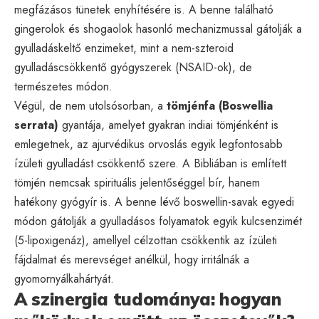
megfázásos tünetek enyhítésére is. A benne található
gingerolok és shogaolok hasonló mechanizmussal gátolják a
gyulladáskeltő enzimeket, mint a nem-szteroid
gyulladáscsökkentő gyógyszerek (NSAID-ok), de
természetes módon.
Végül, de nem utolsósorban, a
tömjénfa (Boswellia
serrata)
gyantája, amelyet gyakran indiai tömjénként is
emlegetnek, az ajurvédikus orvoslás egyik legfontosabb
ízületi gyulladást csökkentő szere. A Bibliában is említett
tömjén nemcsak spirituális jelentőséggel bír, hanem
hatékony gyógyír is. A benne lévő boswellin-savak egyedi
módon gátolják a gyulladásos folyamatok egyik kulcsenzimét
(5-lipoxigenáz), amellyel célzottan csökkentik az ízületi
fájdalmat és merevséget anélkül, hogy irritálnák a
gyomornyálkahártyát.
A szinergia tudománya: hogyan