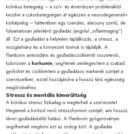
krónikus betegség – a szív- és érrendszeri problémáktól
kezdve a cukorbetegségen át egészen a neurodegeneratív
kórképekig – hátterében egy csendes, alacsony szintű, de
folyamatosan jelenlévő gyulladás (angolul „inflammaging”)
áll. Ezt a gyulladást a helytelen táplálkozás, a stressz, a
mozgáshiány és a környezeti toxinok is táplálják. A
Flamborin antioxidáns és gyulladáscsökkentő összetevői,
különösen a
kurkumin
, segítenek semlegesíteni a szabad
gyököket és csökkenteni a gyulladásos markerek szintjét a
szervezetben, ezzel hozzájárulva a hosszú távú egészség
megőrzéséhez.
Stressz és mentális kimerültség
A krónikus stressz fizikailag is megterheli a szervezetet.
Megemeli a kortizol nevű stresszhormon szintjét, ami hosszú
távon gyulladáskeltő hatású. A Flamborin gyógynövényei
segíthetnek megtörni ezt az ördögi kört. A gyulladás