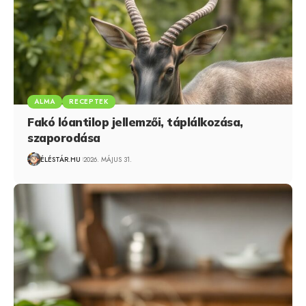
ALMA
RECEPTEK
Fakó lóantilop jellemzői, táplálkozása,
szaporodása
ÉLÉSTÁR.HU
2026. MÁJUS 31.