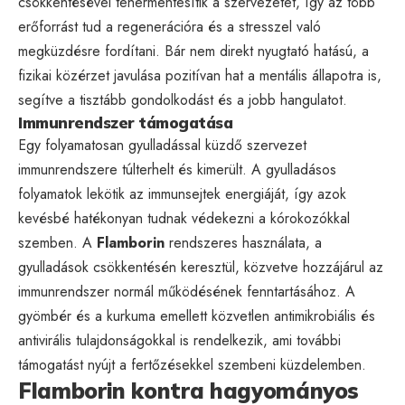
csökkentésével tehermentesítik a szervezetet, így az több
erőforrást tud a regenerációra és a stresszel való
megküzdésre fordítani. Bár nem direkt nyugtató hatású, a
fizikai közérzet javulása pozitívan hat a mentális állapotra is,
segítve a tisztább gondolkodást és a jobb hangulatot.
Immunrendszer támogatása
Egy folyamatosan gyulladással küzdő szervezet
immunrendszere túlterhelt és kimerült. A gyulladásos
folyamatok lekötik az immunsejtek energiáját, így azok
kevésbé hatékonyan tudnak védekezni a kórokozókkal
szemben. A
Flamborin
rendszeres használata, a
gyulladások csökkentésén keresztül, közvetve hozzájárul az
immunrendszer normál működésének fenntartásához. A
gyömbér és a kurkuma emellett közvetlen antimikrobiális és
antivirális tulajdonságokkal is rendelkezik, ami további
támogatást nyújt a fertőzésekkel szembeni küzdelemben.
Flamborin kontra hagyományos