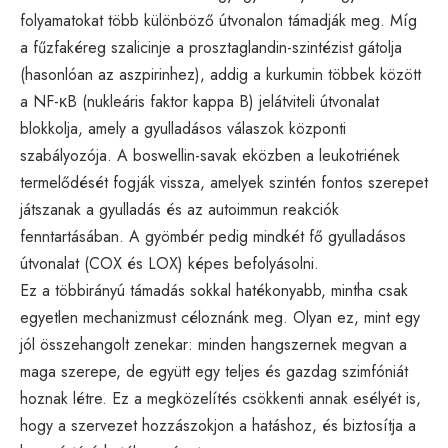
folyamatokat több különböző útvonalon támadják meg. Míg
a fűzfakéreg szalicinje a prosztaglandin-szintézist gátolja
(hasonlóan az aszpirinhez), addig a kurkumin többek között
a NF-κB (nukleáris faktor kappa B) jelátviteli útvonalat
blokkolja, amely a gyulladásos válaszok központi
szabályozója. A boswellin-savak eközben a leukotriének
termelődését fogják vissza, amelyek szintén fontos szerepet
játszanak a gyulladás és az autoimmun reakciók
fenntartásában. A gyömbér pedig mindkét fő gyulladásos
útvonalat (COX és LOX) képes befolyásolni.
Ez a többirányú támadás sokkal hatékonyabb, mintha csak
egyetlen mechanizmust céloznánk meg. Olyan ez, mint egy
jól összehangolt zenekar: minden hangszernek megvan a
maga szerepe, de együtt egy teljes és gazdag szimfóniát
hoznak létre. Ez a megközelítés csökkenti annak esélyét is,
hogy a szervezet hozzászokjon a hatáshoz, és biztosítja a