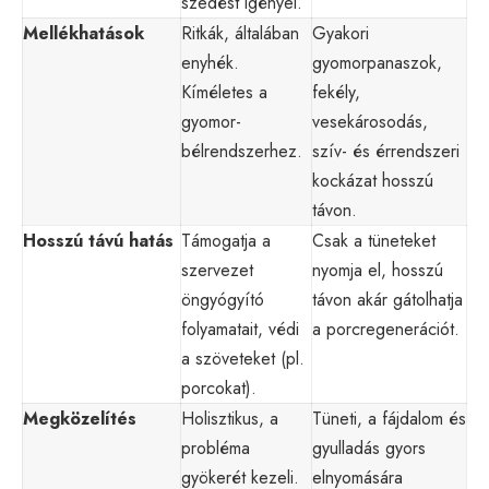
szedést igényel.
Mellékhatások
Ritkák, általában
Gyakori
enyhék.
gyomorpanaszok,
Kíméletes a
fekély,
gyomor-
vesekárosodás,
bélrendszerhez.
szív- és érrendszeri
kockázat hosszú
távon.
Hosszú távú hatás
Támogatja a
Csak a tüneteket
szervezet
nyomja el, hosszú
öngyógyító
távon akár gátolhatja
folyamatait, védi
a porcregenerációt.
a szöveteket (pl.
porcokat).
Megközelítés
Holisztikus, a
Tüneti, a fájdalom és
probléma
gyulladás gyors
gyökerét kezeli.
elnyomására