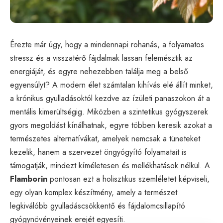
Érezte már úgy, hogy a mindennapi rohanás, a folyamatos
stressz és a visszatérő fájdalmak lassan felemésztik az
energiáját, és egyre nehezebben találja meg a belső
egyensúlyt? A modern élet számtalan kihívás elé állít minket,
a krónikus gyulladásoktól kezdve az ízületi panaszokon át a
mentális kimerültségig. Miközben a szintetikus gyógyszerek
gyors megoldást kínálhatnak, egyre többen keresik azokat a
természetes alternatívákat, amelyek nemcsak a tüneteket
kezelik, hanem a szervezet öngyógyító folyamatait is
támogatják, mindezt kíméletesen és mellékhatások nélkül. A
Flamborin
pontosan ezt a holisztikus szemléletet képviseli,
egy olyan komplex készítmény, amely a természet
legkiválóbb gyulladáscsökkentő és fájdalomcsillapító
gyógynövényeinek erejét egyesíti.