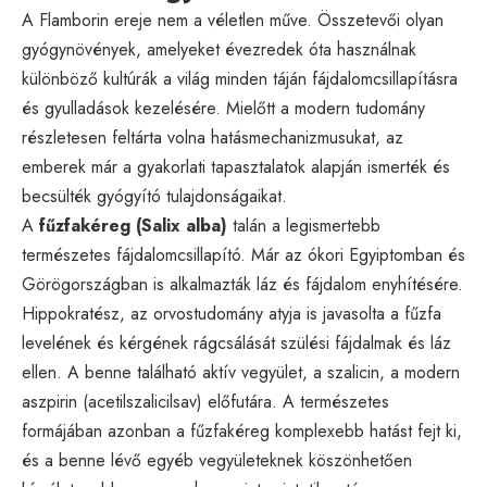
A Flamborin ereje nem a véletlen műve. Összetevői olyan
gyógynövények, amelyeket évezredek óta használnak
különböző kultúrák a világ minden táján fájdalomcsillapításra
és gyulladások kezelésére. Mielőtt a modern tudomány
részletesen feltárta volna hatásmechanizmusukat, az
emberek már a gyakorlati tapasztalatok alapján ismerték és
becsülték gyógyító tulajdonságaikat.
A
fűzfakéreg (Salix alba)
talán a legismertebb
természetes fájdalomcsillapító. Már az ókori Egyiptomban és
Görögországban is alkalmazták láz és fájdalom enyhítésére.
Hippokratész, az orvostudomány atyja is javasolta a fűzfa
levelének és kérgének rágcsálását szülési fájdalmak és láz
ellen. A benne található aktív vegyület, a szalicin, a modern
aszpirin (acetilszalicilsav) előfutára. A természetes
formájában azonban a fűzfakéreg komplexebb hatást fejt ki,
és a benne lévő egyéb vegyületeknek köszönhetően