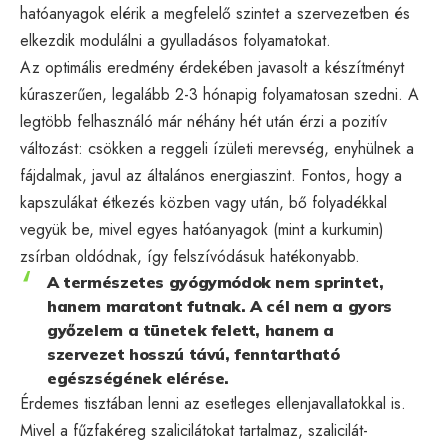
hatóanyagok elérik a megfelelő szintet a szervezetben és
elkezdik modulálni a gyulladásos folyamatokat.
Az optimális eredmény érdekében javasolt a készítményt
kúraszerűen, legalább 2-3 hónapig folyamatosan szedni. A
legtöbb felhasználó már néhány hét után érzi a pozitív
változást: csökken a reggeli ízületi merevség, enyhülnek a
fájdalmak, javul az általános energiaszint. Fontos, hogy a
kapszulákat étkezés közben vagy után, bő folyadékkal
vegyük be, mivel egyes hatóanyagok (mint a kurkumin)
zsírban oldódnak, így felszívódásuk hatékonyabb.
A természetes gyógymódok nem sprintet,
hanem maratont futnak. A cél nem a gyors
győzelem a tünetek felett, hanem a
szervezet hosszú távú, fenntartható
egészségének elérése.
Érdemes tisztában lenni az esetleges ellenjavallatokkal is.
Mivel a fűzfakéreg szalicilátokat tartalmaz, szalicilát-