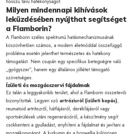
hosszú távú hatékonyságot.
Milyen mindennapi kihívások
leküzdésében nyújthat segítséget
a Flamborin?
A Flamborin széles spektrumú hatásmechanizmusának
köszönhetően számos, a modern életmóddal összefüggő
probléma esetén jelenthet természetes és hatékony
támogatást. Nem csupán egy specifikus betegségre való
„gyógyszer”, hanem egy általános jóllétet támogató
szövetséges.
Ízületi és mozgásszervi fájdalmak
Ez talán a leggyakoribb terület, ahol a Flamborin összetevői
bizonyítottak. Legyen szó
artrózisról (ízületi kopás)
,
reumatoid artritiszről, hátfájásról, derékfájásról vagy
sportsérülések utáni regenerációról, a készítmény segít
csökkenteni a gyulladást, enyhíteni a fájdalmat és javítani a
mozgékonyságot. A kurkumin és a boswellia különösen