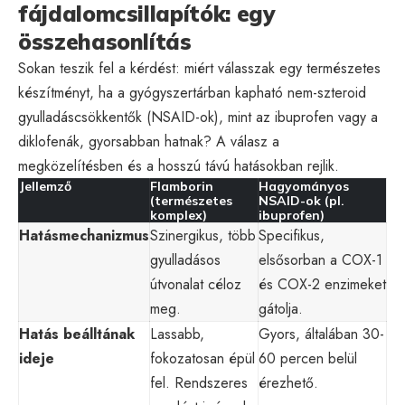
fájdalomcsillapítók: egy
összehasonlítás
Sokan teszik fel a kérdést: miért válasszak egy természetes
készítményt, ha a gyógyszertárban kapható nem-szteroid
gyulladáscsökkentők (NSAID-ok), mint az ibuprofen vagy a
diklofenák, gyorsabban hatnak? A válasz a
megközelítésben és a hosszú távú hatásokban rejlik.
Jellemző
Flamborin
Hagyományos
(természetes
NSAID-ok (pl.
komplex)
ibuprofen)
Hatásmechanizmus
Szinergikus, több
Specifikus,
gyulladásos
elsősorban a COX-1
útvonalat céloz
és COX-2 enzimeket
meg.
gátolja.
Hatás beálltának
Lassabb,
Gyors, általában 30-
ideje
fokozatosan épül
60 percen belül
fel. Rendszeres
érezhető.