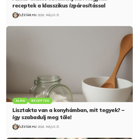
receptek a klasszikus ízpárosítással
ÉLÉSTÁR.HU
2026. MÁJUS 31.
ALMA
RECEPTEK
Lisztakta van a konyhámban, mit tegyek? –
így szabadulj meg tőle!
ÉLÉSTÁR.HU
2026. MÁJUS 31.