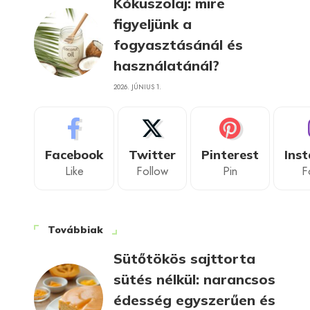
Kókuszolaj: mire
figyeljünk a
fogyasztásánál és
használatánál?
2026. JÚNIUS 1.
Facebook
Twitter
Pinterest
Ins
Like
Follow
Pin
F
Továbbiak
Sütőtökös sajttorta
sütés nélkül: narancsos
édesség egyszerűen és