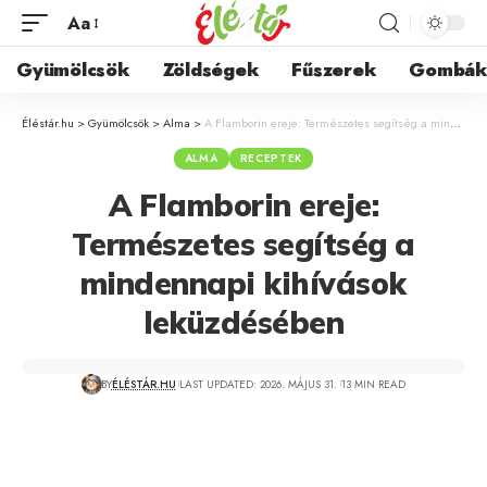
Aa
Gyümölcsök
Zöldségek
Fűszerek
Gombá
Éléstár.hu
>
Gyümölcsök
>
Alma
>
A Flamborin ereje: Természetes segítség a mindennapi kihívások leküzdésében
ALMA
RECEPTEK
A Flamborin ereje:
Természetes segítség a
mindennapi kihívások
leküzdésében
BY
ÉLÉSTÁR.HU
LAST UPDATED: 2026. MÁJUS 31.
13 MIN READ