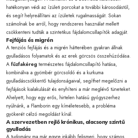
hatékonyan védi az ízületi porcokat a további károsodástól,
és segít helyreállítani az ízületek rugalmasságát. Sokan
számolnak be arról, hogy rendszeres használat mellett
csökkenteni tudták a szintetikus fájdalomcsillapítók adagját.
Fejfájás és migrén
A tenziós fejfájás és a migrén hátterében gyakran állnak
gyulladásos folyamatok és az erek görcsös összehúzódása.
A
fűzfakéreg
természetes fájdalomcsillapító hatása,
kombinálva a gyömbér görcsoldó és a kurkuma
gyulladáscsökkentő tulajdonságaival, segíthet megelőzni a
fejfájások kialakulását és enyhíteni a már meglévő tüneteket.
Ahelyett, hogy egy erős, hirtelen hatású gyógyszerhez
nyúlnánk, a Flamborin egy kíméletesebb, a probléma
gyökerét célzó megoldást kínál.
A szervezetben rejlő krónikus, alacsony szintű
gyulladás
A tudomány ma már egyre inkább felismeri, hogy számos