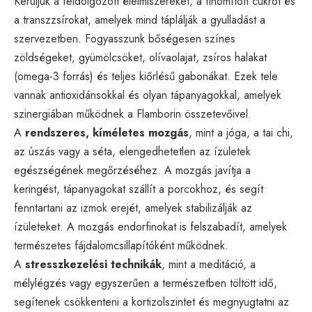
Kerüljük a feldolgozott élelmiszereket, a finomított cukrot és
a transzzsírokat, amelyek mind táplálják a gyulladást a
szervezetben. Fogyasszunk bőségesen színes
zöldségeket, gyümölcsöket, olívaolajat, zsíros halakat
(omega-3 forrás) és teljes kiőrlésű gabonákat. Ezek tele
vannak antioxidánsokkal és olyan tápanyagokkal, amelyek
szinergiában működnek a Flamborin összetevőivel.
A
rendszeres, kíméletes mozgás
, mint a jóga, a tai chi,
az úszás vagy a séta, elengedhetetlen az ízületek
egészségének megőrzéséhez. A mozgás javítja a
keringést, tápanyagokat szállít a porcokhoz, és segít
fenntartani az izmok erejét, amelyek stabilizálják az
ízületeket. A mozgás endorfinokat is felszabadít, amelyek
természetes fájdalomcsillapítóként működnek.
A
stresszkezelési technikák
, mint a meditáció, a
mélylégzés vagy egyszerűen a természetben töltött idő,
segítenek csökkenteni a kortizolszintet és megnyugtatni az