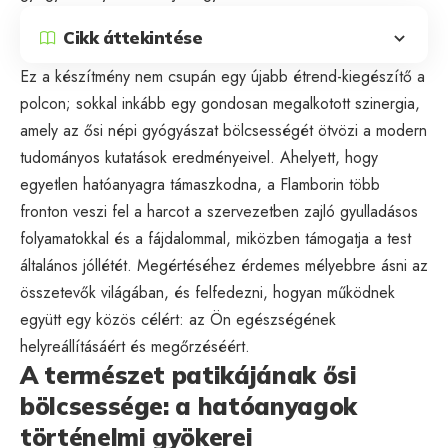
Cikk áttekintése
Ez a készítmény nem csupán egy újabb étrend-kiegészítő a
polcon; sokkal inkább egy gondosan megalkotott szinergia,
amely az ősi népi gyógyászat bölcsességét ötvözi a modern
tudományos kutatások eredményeivel. Ahelyett, hogy
egyetlen hatóanyagra támaszkodna, a Flamborin több
fronton veszi fel a harcot a szervezetben zajló gyulladásos
folyamatokkal és a fájdalommal, miközben támogatja a test
általános jóllétét. Megértéséhez érdemes mélyebbre ásni az
összetevők világában, és felfedezni, hogyan működnek
együtt egy közös célért: az Ön egészségének
helyreállításáért és megőrzéséért.
A természet patikájának ősi
bölcsessége: a hatóanyagok
történelmi gyökerei