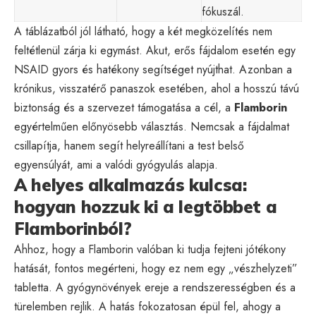
fókuszál.
A táblázatból jól látható, hogy a két megközelítés nem
feltétlenül zárja ki egymást. Akut, erős fájdalom esetén egy
NSAID gyors és hatékony segítséget nyújthat. Azonban a
krónikus, visszatérő panaszok esetében, ahol a hosszú távú
biztonság és a szervezet támogatása a cél, a
Flamborin
egyértelműen előnyösebb választás. Nemcsak a fájdalmat
csillapítja, hanem segít helyreállítani a test belső
egyensúlyát, ami a valódi gyógyulás alapja.
A helyes alkalmazás kulcsa:
hogyan hozzuk ki a legtöbbet a
Flamborinból?
Ahhoz, hogy a Flamborin valóban ki tudja fejteni jótékony
hatását, fontos megérteni, hogy ez nem egy „vészhelyzeti”
tabletta. A gyógynövények ereje a rendszerességben és a
türelemben rejlik. A hatás fokozatosan épül fel, ahogy a