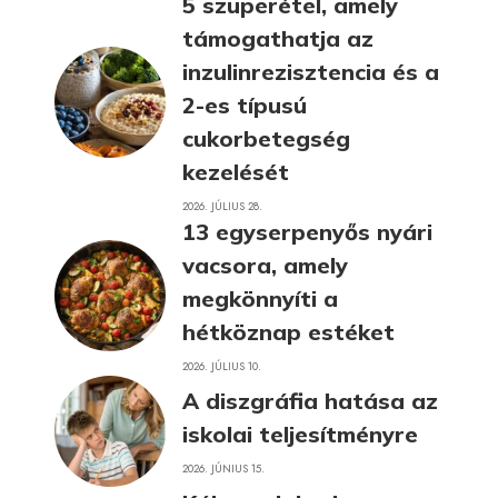
5 szuperétel, amely
támogathatja az
inzulinrezisztencia és a
2-es típusú
cukorbetegség
kezelését
2026. JÚLIUS 28.
13 egyserpenyős nyári
vacsora, amely
megkönnyíti a
hétköznap estéket
2026. JÚLIUS 10.
A diszgráfia hatása az
iskolai teljesítményre
2026. JÚNIUS 15.