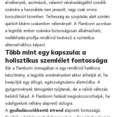
érzékenyek, asztmások, valamint véralvadásgátlót szedők
számára a használata nem javasolt, vagy csak orvosi
konzultációt követően. Terhesség és szoptatás alatt szintén
ajánlott kikérni szakember véleményét. A Flamborin azonban
a legtöbb ember számára biztonságosan alkalmazható,
mellékhatás-profilja rendkívül kedvező a szintetikus
alternatívákhoz képest.
Több mint egy kapszula: a
holisztikus szemlélet fontossága
Bár a Flamborin önmagában is egy rendkívül hatékony
készítmény, a legjobb eredményeket akkor érhetjük el, ha
beépítjük egy átfogó, egészségtudatos életmódba. A
gyógynövények támogatást nyújtanak, de a valódi változás
belülről fakad. A Flamborin hatását megsokszorozhatjuk, ha
odafigyelünk néhány alapvető dologra.
A
gyulladáscsökkentő étrend
alapvető fontosságú.