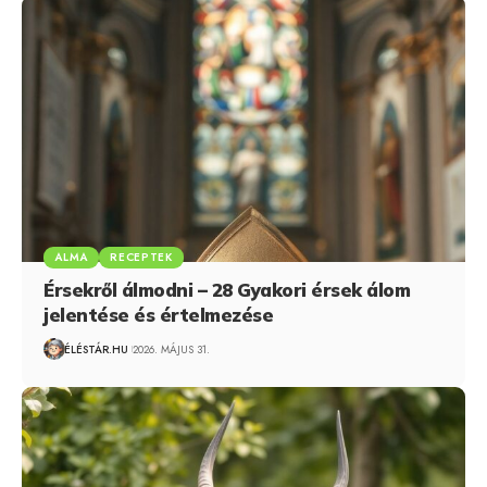
ALMA
RECEPTEK
Érsekről álmodni – 28 Gyakori érsek álom
jelentése és értelmezése
ÉLÉSTÁR.HU
2026. MÁJUS 31.