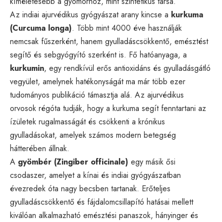
kíméletesebb a gyomorhoz, mint szintetikus társa.
Az indiai ajurvédikus gyógyászat arany kincse a
kurkuma
(Curcuma longa)
. Több mint 4000 éve használják
nemcsak fűszerként, hanem gyulladáscsökkentő, emésztést
segítő és sebgyógyító szerként is. Fő hatóanyaga, a
kurkumin
, egy rendkívül erős antioxidáns és gyulladásgátló
vegyület, amelynek hatékonyságát ma már több ezer
tudományos publikáció támasztja alá. Az ajurvédikus
orvosok régóta tudják, hogy a kurkuma segít fenntartani az
ízületek rugalmasságát és csökkenti a krónikus
gyulladásokat, amelyek számos modern betegség
hátterében állnak.
A
gyömbér (Zingiber officinale)
egy másik ősi
csodaszer, amelyet a kínai és indiai gyógyászatban
évezredek óta nagy becsben tartanak. Erőteljes
gyulladáscsökkentő és fájdalomcsillapító hatásai mellett
kiválóan alkalmazható emésztési panaszok, hányinger és