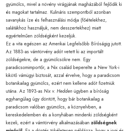
gyümölcs, mivel a növény virágjának magházából fejlődik ki
és magokat tartalmaz. Kulináris szempontból azonban
savanykás íze és felhasználási módja (főételekhez,
salátákhoz használjuk, nem desszertekhez) miatt
egyértelműen zöldségként kezeljük.
Ez a vita egészen az Amerikai Legfelsőbb Bíróságig jutott.
Az 1883-as vámtörvény adót vetett ki az importált
zöldségekre, de a gyümölcsökre nem. Egy
paradicsomimportőr, a Nix család beperelte a New York-i
kikötő vámügyi biztosát, azzal érvelve, hogy a paradicsom
botanikailag gyümölcs, ezért nem kellene adót fizetniük
utána. Az 1893-as
Nix v. Hedden
ügyben a bíróság
egyhangúlag úgy döntött, hogy bár botanikailag a
paradicsom valóban gyümölcs, a köznyelvben, a
kereskedelemben és a konyhában mindenki zöldségként
kezeli, ezért a vámtörvény alkalmazásában
zöldségnek
minősül
. Ez a döntés tökéletesen példázza, hogy a jogi és