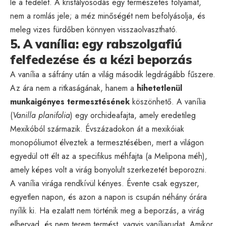
le a fedelet. A kristályosodás egy természetes folyamat,
nem a romlás jele; a méz minőségét nem befolyásolja, és
meleg vizes fürdőben könnyen visszaolvasztható.
5. A vanília: egy rabszolgafiú
felfedezése és a kézi beporzás
A vanília a sáfrány után a világ második legdrágább fűszere.
Az ára nem a ritkaságának, hanem a
hihetetlenül
munkaigényes termesztésének
köszönhető. A vanília
(
Vanilla planifolia
) egy orchideafajta, amely eredetileg
Mexikóból származik. Évszázadokon át a mexikóiak
monopóliumot élveztek a termesztésében, mert a világon
egyedül ott élt az a specifikus méhfajta (a Melipona méh),
amely képes volt a virág bonyolult szerkezetét beporozni.
A vanília virága rendkívül kényes. Évente csak egyszer,
egyetlen napon, és azon a napon is csupán néhány órára
nyílik ki. Ha ezalatt nem történik meg a beporzás, a virág
elhervad, és nem terem termést, vagyis vaníliarudat. Amikor