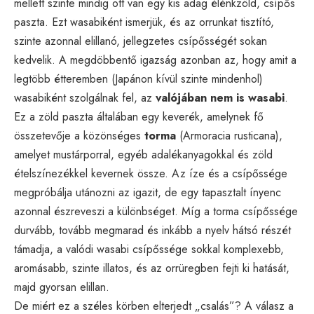
mellett szinte mindig ott van egy kis adag élénkzöld, csípős
paszta. Ezt wasabiként ismerjük, és az orrunkat tisztító,
szinte azonnal elillanó, jellegzetes csípősségét sokan
kedvelik. A megdöbbentő igazság azonban az, hogy amit a
legtöbb étteremben (Japánon kívül szinte mindenhol)
wasabiként szolgálnak fel, az
valójában nem is wasabi
.
Ez a zöld paszta általában egy keverék, amelynek fő
összetevője a közönséges
torma
(Armoracia rusticana),
amelyet mustárporral, egyéb adalékanyagokkal és zöld
ételszínezékkel kevernek össze. Az íze és a csípőssége
megpróbálja utánozni az igazit, de egy tapasztalt ínyenc
azonnal észreveszi a különbséget. Míg a torma csípőssége
durvább, tovább megmarad és inkább a nyelv hátsó részét
támadja, a valódi wasabi csípőssége sokkal komplexebb,
aromásabb, szinte illatos, és az orrüregben fejti ki hatását,
majd gyorsan elillan.
De miért ez a széles körben elterjedt „csalás”? A válasz a