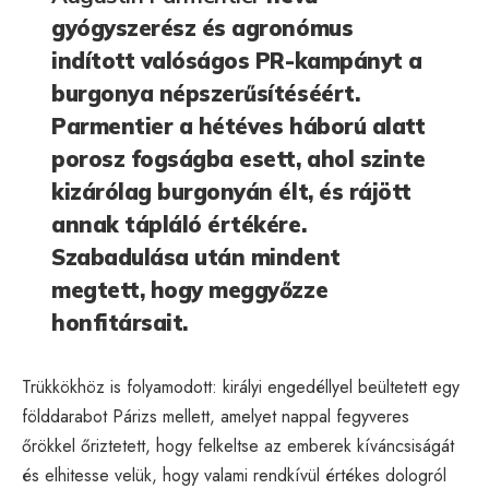
gyógyszerész és agronómus
indított valóságos PR-kampányt a
burgonya népszerűsítéséért.
Parmentier a hétéves háború alatt
porosz fogságba esett, ahol szinte
kizárólag burgonyán élt, és rájött
annak tápláló értékére.
Szabadulása után mindent
megtett, hogy meggyőzze
honfitársait.
Trükkökhöz is folyamodott: királyi engedéllyel beültetett egy
földdarabot Párizs mellett, amelyet nappal fegyveres
őrökkel őriztetett, hogy felkeltse az emberek kíváncsiságát
és elhitesse velük, hogy valami rendkívül értékes dologról