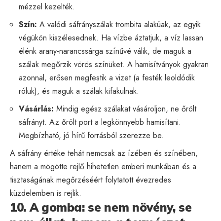
mézzel kezelték.
Szín:
A valódi sáfrányszálak trombita alakúak, az egyik
végükön kiszélesednek. Ha vízbe áztatjuk, a víz lassan
élénk arany-narancssárga színűvé válik, de maguk a
szálak megőrzik vörös színüket. A hamisítványok gyakran
azonnal, erősen megfestik a vizet (a festék leoldódik
róluk), és maguk a szálak kifakulnak.
Vásárlás:
Mindig egész szálakat vásároljon, ne őrölt
sáfrányt. Az őrölt port a legkönnyebb hamisítani.
Megbízható, jó hírű forrásból szerezze be.
A sáfrány értéke tehát nemcsak az ízében és színében,
hanem a mögötte rejlő hihetetlen emberi munkában és a
tisztaságának megőrzéséért folytatott évezredes
küzdelemben is rejlik.
10. A gomba: se nem növény, se