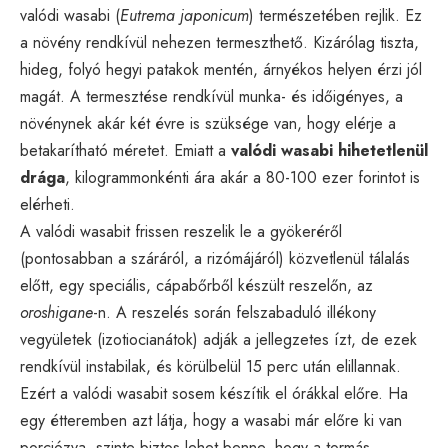
valódi wasabi (
Eutrema japonicum
) természetében rejlik. Ez
a növény rendkívül nehezen termeszthető. Kizárólag tiszta,
hideg, folyó hegyi patakok mentén, árnyékos helyen érzi jól
magát. A termesztése rendkívül munka- és időigényes, a
növénynek akár két évre is szüksége van, hogy elérje a
betakarítható méretet. Emiatt a
valódi wasabi hihetetlenül
drága
, kilogrammonkénti ára akár a 80-100 ezer forintot is
elérheti.
A valódi wasabit frissen reszelik le a gyökeréről
(pontosabban a száráról, a rizómájáról) közvetlenül tálalás
előtt, egy speciális, cápabőrből készült reszelőn, az
oroshigane
-n. A reszelés során felszabaduló illékony
vegyületek (izotiocianátok) adják a jellegzetes ízt, de ezek
rendkívül instabilak, és körülbelül 15 perc után elillannak.
Ezért a valódi wasabit sosem készítik el órákkal előre. Ha
egy étteremben azt látja, hogy a wasabi már előre ki van
porciózva, szinte biztos lehet benne, hogy a tormás