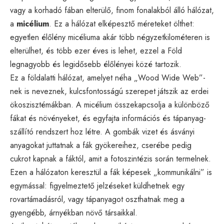
vagy a korhadó fában elterülő, finom fonalakból álló hálózat,
a
micélium
. Ez a hálózat elképesztő méreteket ölthet:
egyetlen élőlény micéliuma akár több négyzetkilométeren is
elterülhet, és több ezer éves is lehet, ezzel a Föld
legnagyobb és legidősebb élőlényei közé tartozik.
Ez a földalatti hálózat, amelyet néha „Wood Wide Web”-
nek is neveznek, kulcsfontosságú szerepet játszik az erdei
ökoszisztémákban. A micélium összekapcsolja a különböző
fákat és növényeket, és egyfajta információs és tápanyag-
szállító rendszert hoz létre. A gombák vizet és ásványi
anyagokat juttatnak a fák gyökereihez, cserébe pedig
cukrot kapnak a fáktól, amit a fotoszintézis során termelnek.
Ezen a hálózaton keresztül a fák képesek „kommunikálni” is
egymással: figyelmeztető jelzéseket küldhetnek egy
rovartámadásról, vagy tápanyagot oszthatnak meg a
gyengébb, árnyékban növő társaikkal.