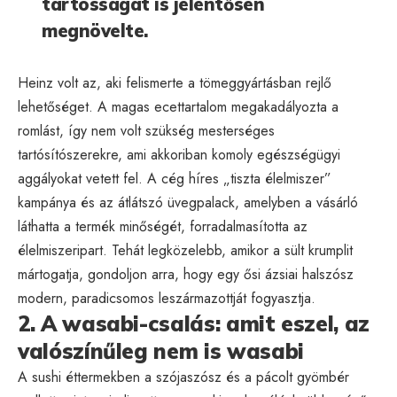
tartósságát is jelentősen
megnövelte.
Heinz volt az, aki felismerte a tömeggyártásban rejlő
lehetőséget. A magas ecettartalom megakadályozta a
romlást, így nem volt szükség mesterséges
tartósítószerekre, ami akkoriban komoly egészségügyi
aggályokat vetett fel. A cég híres „tiszta élelmiszer”
kampánya és az átlátszó üvegpalack, amelyben a vásárló
láthatta a termék minőségét, forradalmasította az
élelmiszeripart. Tehát legközelebb, amikor a sült krumplit
mártogatja, gondoljon arra, hogy egy ősi ázsiai halszósz
modern, paradicsomos leszármazottját fogyasztja.
2. A wasabi-csalás: amit eszel, az
valószínűleg nem is wasabi
A sushi éttermekben a szójaszósz és a pácolt gyömbér