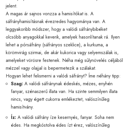
jelent.
A magas ár sajnos vonzza a hamisítókat is. A
sáfrányhamisításnak évezredes hagyománya van. A
leggyakoribb módszer, hogy a valódi sáfránybibéket
olcsóbb anyagokkal keverik, amelyek hasonlítanak rá. Ilyen
lehet a pórsáfrány (sáfrányos szeklice), a kurkuma, a
körömvirág szirmai, de akár kukorica vagy selyemszálak is,
amelyeket vörösre festenek. Néha még súlynövelés céljából
mézzel vagy olajjal is bepermetezik a szálakat.
Hogyan lehet felismerni a valódi sáfrányt? Íme néhány tipp:
Szag:
A valódi sáfránynak édeskés, mézes, enyhén
fanyar, szénaszerű illata van. Ha szinte semmilyen illata
nincs, vagy égett cukorra emlékeztet, valószínűleg
hamisítvány.
Íz:
A valódi sáfrány íze kesernyés, fanyar. Soha nem
édes. Ha megkóstolva édes ízt érez, valószínűleg