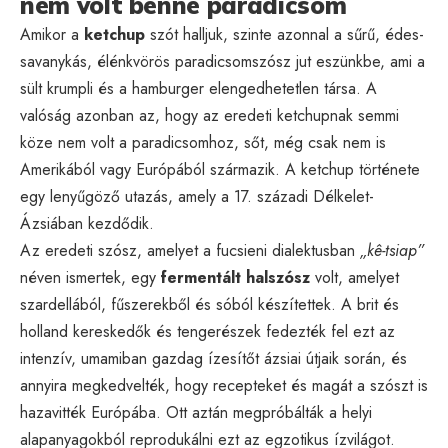
nem volt benne paradicsom
Amikor a
ketchup
szót halljuk, szinte azonnal a sűrű, édes-
savanykás, élénkvörös paradicsomszósz jut eszünkbe, ami a
sült krumpli és a hamburger elengedhetetlen társa. A
valóság azonban az, hogy az eredeti ketchupnak semmi
köze nem volt a paradicsomhoz, sőt, még csak nem is
Amerikából vagy Európából származik. A ketchup története
egy lenyűgöző utazás, amely a 17. századi Délkelet-
Ázsiában kezdődik.
Az eredeti szósz, amelyet a fucsieni dialektusban
„kê-tsiap”
néven ismertek, egy
fermentált halszósz
volt, amelyet
szardellából, fűszerekből és sóból készítettek. A brit és
holland kereskedők és tengerészek fedezték fel ezt az
intenzív, umamiban gazdag ízesítőt ázsiai útjaik során, és
annyira megkedvelték, hogy recepteket és magát a szószt is
hazavitték Európába. Ott aztán megpróbálták a helyi
alapanyagokból reprodukálni ezt az egzotikus ízvilágot.