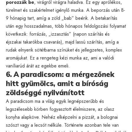
porozzák be
, virágról virágra haladva. Ez egy aprólékos,
türelmet és szakértelmet igénylő munka. A beporzás után 8-
9 hónapig tart, amíg a zöld „bab” beérik. A betakarítás
után egy hosszadalmas, több hónapos feldolgozási folyamat
következik: forrázás, „izzasztás” (napon szárítás és
éjszakai takarókba csavarás), majd lassú szárítás, amíg a
rudak elnyerik sötétbarna színüket és jellegzetes, komplex
aromájukat. Ez a rengeteg kézi munka az, ami a valódi
vaníliarúd árát az egekbe emeli.
6. A paradicsom: a mérgezőnek
hitt gyümölcs, amit a bíróság
zöldséggé nyilvánított
A paradicsom ma a világ egyik legnépszerűbb és
legszélesebb körben fogyasztott élelmiszere, az olasz
konyha alapköve. Nehéz elképzelni a pizzát, a bolognai
szószt vagy a lecsót nélküle. Története azonban tele van