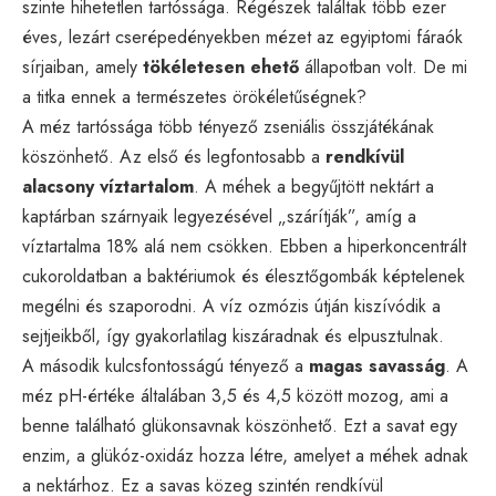
szinte hihetetlen tartóssága. Régészek találtak több ezer
éves, lezárt cserépedényekben mézet az egyiptomi fáraók
sírjaiban, amely
tökéletesen ehető
állapotban volt. De mi
a titka ennek a természetes örökéletűségnek?
A méz tartóssága több tényező zseniális összjátékának
köszönhető. Az első és legfontosabb a
rendkívül
alacsony víztartalom
. A méhek a begyűjtött nektárt a
kaptárban szárnyaik legyezésével „szárítják”, amíg a
víztartalma 18% alá nem csökken. Ebben a hiperkoncentrált
cukoroldatban a baktériumok és élesztőgombák képtelenek
megélni és szaporodni. A víz ozmózis útján kiszívódik a
sejtjeikből, így gyakorlatilag kiszáradnak és elpusztulnak.
A második kulcsfontosságú tényező a
magas savasság
. A
méz pH-értéke általában 3,5 és 4,5 között mozog, ami a
benne található glükonsavnak köszönhető. Ezt a savat egy
enzim, a glükóz-oxidáz hozza létre, amelyet a méhek adnak
a nektárhoz. Ez a savas közeg szintén rendkívül