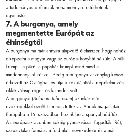
a tudományos definíciók néha mennyire eltérhetnek
egymástól.
7. A burgonya, amely
megmentette Európát az
éhínségtől
A burgonya ma már annyira alapvető élelmiszer, hogy nehéz
elképzelni a magyar vagy az európai konyhát nélküle. A sült
krumpli, a püré, a paprikás krumpli mind-mind a
mindennapjaink részei. Pedig a burgonya viszonylag későn
érkezett az Óvilágba, és útja a közutálattól a népélelmezési
cikké válásig rögös és kalandos volt.
A burgonyát (
Solanum tuberosum
) az inkák már
évezredekkel ezelőtt termesztették az Andok magaslatain.
Európába a 16. században hozták be a spanyol hódítók.
Az európaiak azonban sokáig gyanakvással fogadták. Rút,
szabálytalan formája, a föld alatti növekedése és a már