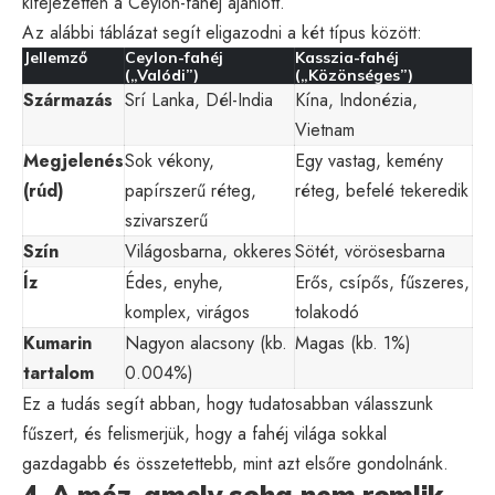
kifejezetten a Ceylon-fahéj ajánlott.
Az alábbi táblázat segít eligazodni a két típus között:
Jellemző
Ceylon-fahéj
Kasszia-fahéj
(„Valódi”)
(„Közönséges”)
Származás
Srí Lanka, Dél-India
Kína, Indonézia,
Vietnam
Megjelenés
Sok vékony,
Egy vastag, kemény
(rúd)
papírszerű réteg,
réteg, befelé tekeredik
szivarszerű
Szín
Világosbarna, okkeres
Sötét, vörösesbarna
Íz
Édes, enyhe,
Erős, csípős, fűszeres,
komplex, virágos
tolakodó
Kumarin
Nagyon alacsony (kb.
Magas (kb. 1%)
tartalom
0.004%)
Ez a tudás segít abban, hogy tudatosabban válasszunk
fűszert, és felismerjük, hogy a fahéj világa sokkal
gazdagabb és összetettebb, mint azt elsőre gondolnánk.
4. A méz, amely soha nem romlik