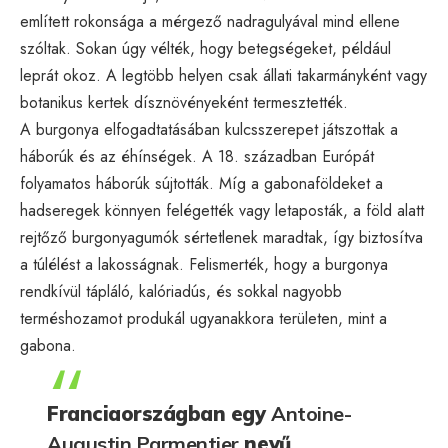
említett rokonsága a mérgező nadragulyával mind ellene
szóltak. Sokan úgy vélték, hogy betegségeket, például
leprát okoz. A legtöbb helyen csak állati takarmányként vagy
botanikus kertek dísznövényeként termesztették.
A burgonya elfogadtatásában kulcsszerepet játszottak a
háborúk és az éhínségek. A 18. században Európát
folyamatos háborúk sújtották. Míg a gabonaföldeket a
hadseregek könnyen felégették vagy letaposták, a föld alatt
rejtőző burgonyagumók sértetlenek maradtak, így biztosítva
a túlélést a lakosságnak. Felismerték, hogy a burgonya
rendkívül tápláló, kalóriadús, és sokkal nagyobb
terméshozamot produkál ugyanakkora területen, mint a
gabona.
Franciaországban egy
Antoine-
Augustin Parmentier
nevű