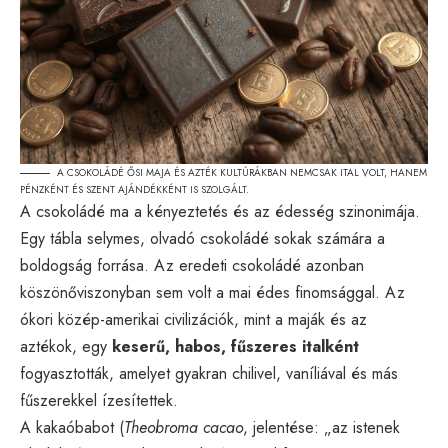
A CSOKOLÁDÉ ŐSI MAJA ÉS AZTÉK KULTÚRÁKBAN NEMCSAK ITAL VOLT, HANEM
PÉNZKÉNT ÉS SZENT AJÁNDÉKKÉNT IS SZOLGÁLT.
A csokoládé ma a kényeztetés és az édesség szinonimája.
Egy tábla selymes, olvadó csokoládé sokak számára a
boldogság forrása. Az eredeti csokoládé azonban
köszönőviszonyban sem volt a mai édes finomsággal. Az
ókori közép-amerikai civilizációk, mint a maják és az
aztékok, egy
keserű, habos, fűszeres italként
fogyasztották, amelyet gyakran chilivel, vaníliával és más
fűszerekkel ízesítettek.
A kakaóbabot (
Theobroma cacao
, jelentése: „az istenek