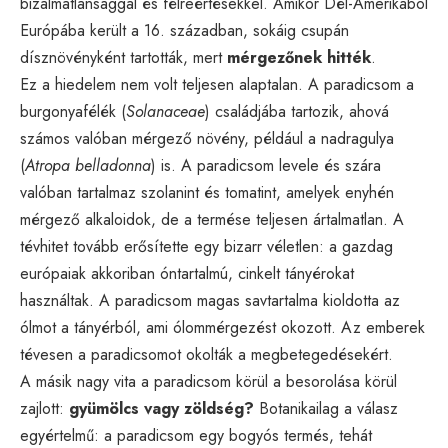
bizalmatlansággal és félreértésekkel. Amikor Dél-Amerikából
Európába került a 16. században, sokáig csupán
dísznövényként tartották, mert
mérgezőnek hitték
.
Ez a hiedelem nem volt teljesen alaptalan. A paradicsom a
burgonyafélék (
Solanaceae
) családjába tartozik, ahová
számos valóban mérgező növény, például a nadragulya
(
Atropa belladonna
) is. A paradicsom levele és szára
valóban tartalmaz szolanint és tomatint, amelyek enyhén
mérgező alkaloidok, de a termése teljesen ártalmatlan. A
tévhitet tovább erősítette egy bizarr véletlen: a gazdag
európaiak akkoriban óntartalmú, cinkelt tányérokat
használtak. A paradicsom magas savtartalma kioldotta az
ólmot a tányérból, ami ólommérgezést okozott. Az emberek
tévesen a paradicsomot okolták a megbetegedésekért.
A másik nagy vita a paradicsom körül a besorolása körül
zajlott:
gyümölcs vagy zöldség?
Botanikailag a válasz
egyértelmű: a paradicsom egy bogyós termés, tehát