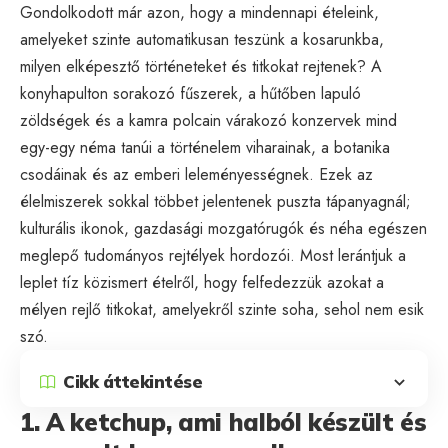
Gondolkodott már azon, hogy a mindennapi ételeink,
amelyeket szinte automatikusan teszünk a kosarunkba,
milyen elképesztő történeteket és titkokat rejtenek? A
konyhapulton sorakozó fűszerek, a hűtőben lapuló
zöldségek és a kamra polcain várakozó konzervek mind
egy-egy néma tanúi a történelem viharainak, a botanika
csodáinak és az emberi leleményességnek. Ezek az
élelmiszerek sokkal többet jelentenek puszta tápanyagnál;
kulturális ikonok, gazdasági mozgatórugók és néha egészen
meglepő tudományos rejtélyek hordozói. Most lerántjuk a
leplet tíz közismert ételről, hogy felfedezzük azokat a
mélyen rejlő titkokat, amelyekről szinte soha, sehol nem esik
szó.
Cikk áttekintése
1. A ketchup, ami halból készült és