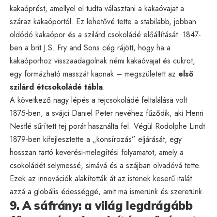
kakaóprést, amellyel el tudta választani a kakaóvajat a
száraz kakaóportól. Ez lehetővé tette a stabilabb, jobban
oldódó kakaópor és a szilárd csokoládé előállítását. 1847-
ben a brit J.S. Fry and Sons cég rájött, hogy ha a
kakaóporhoz visszaadagolnak némi kakaóvajat és cukrot,
egy formázható masszát kapnak – megszületett az
első
szilárd étcsokoládé tábla
.
A következő nagy lépés a tejcsokoládé feltalálása volt
1875-ben, a svájci Daniel Peter nevéhez fűződik, aki Henri
Nestlé sűrített tej porát használta fel. Végül Rodolphe Lindt
1879-ben kifejlesztette a „konsírozás” eljárását, egy
hosszan tartó keverési-melegítési folyamatot, amely a
csokoládét selymessé, simává és a szájban olvadóvá tette.
Ezek az innovációk alakították át az istenek keserű italát
azzá a globális édességgé, amit ma ismerünk és szeretünk.
9. A sáfrány: a világ legdrágább