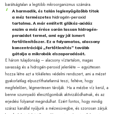
barátságtalan a legtöbb mikroorganizmus számára.
A harmadik, és talán leglenyűgözőbb titok
a méz természetes
hidrogén-peroxid
tartalma. A már említett glükóz-oxidáz
enzim a méz érése során lassan hidrogén-
peroxidot termel, ami egy jól ismert
fertőtlenítőszer. Ez a folyamatos, alacsony
koncentrációjú „fertőtlenítés” tovább
gátolja a mikrobák elszaporodását.
E három tulajdonság – alacsony víztartalom, magas
savasság és a hidrogén-peroxid jelenléte – együttesen
hozza létre azt a tökéletes védelmi rendszert, ami a mézet
gyakorlatilag elpusztíthatatlanná teszi, feltéve, hogy
megfelelően, légmentesen tárolják. Ha a mézbe víz kerül, a
benne szunnyadó élesztőgombák aktivizálódhatnak, és az
erjedési folyamat megindulhat. Ezért fontos, hogy mindig
száraz kanállal nyúljunk a mézesüvegbe, és szorosan zárjuk