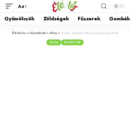
Aa
Gyümölcsök
Zöldségek
Fűszerek
Gombá
Éléstár.hu
>
Gyümölcsök
>
Alma
>
10 étel, amelyek titkairól sosem beszéltek
ALMA
RECEPTEK