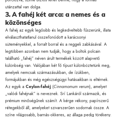
utánzattal van dolga.
3. A fahéj két arca: a nemes és a
közönséges
A fahéj az egyik legősibb és legkedveltebb fűszerünk, illata
elválaszthatatlanul összefonódott a karácsonyi
süteményekkel, a forralt borral és a reggeli zabkásával. A
legtöbben azonban nem tudják, hogy a boltok polcain
található „fahéj” néven árult termékek között alapvető
különbség van. Valójában két fő típust különböztetünk meg,
amelyek nemcsak származásukban, de ízükben,
formájukban és még egészségügyi hatásaikban is eltérnek.
Az egyik a
Ceylon-fahéj
(
Cinnamomum verum
), amelyet
„valódi fahéjnak” is neveznek. Srí Lankáról származik, és
prémium minőségűnek számít. A kérge vékony, papírszerű
rétegekből áll, amelyeket szivarszerűen sodornak össze. A
színe világosabb, barnás-okkeres, az állaga pedig törékeny.