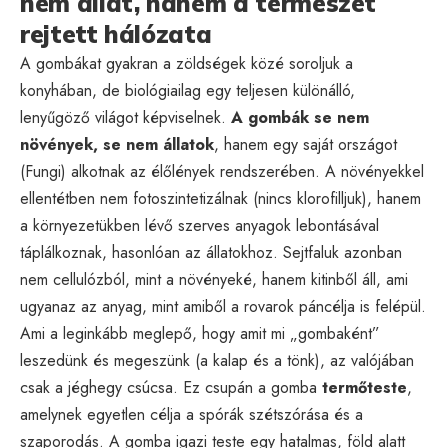
nem állat, hanem a természet
rejtett hálózata
A gombákat gyakran a zöldségek közé soroljuk a
konyhában, de biológiailag egy teljesen különálló,
lenyűgöző világot képviselnek.
A gombák se nem
növények, se nem állatok
, hanem egy saját országot
(Fungi) alkotnak az élőlények rendszerében. A növényekkel
ellentétben nem fotoszintetizálnak (nincs klorofilljuk), hanem
a környezetükben lévő szerves anyagok lebontásával
táplálkoznak, hasonlóan az állatokhoz. Sejtfaluk azonban
nem cellulózból, mint a növényeké, hanem kitinből áll, ami
ugyanaz az anyag, mint amiből a rovarok páncélja is felépül.
Ami a leginkább meglepő, hogy amit mi „gombaként”
leszedünk és megeszünk (a kalap és a tönk), az valójában
csak a jéghegy csúcsa. Ez csupán a gomba
termőteste
,
amelynek egyetlen célja a spórák szétszórása és a
szaporodás. A gomba igazi teste egy hatalmas, föld alatt