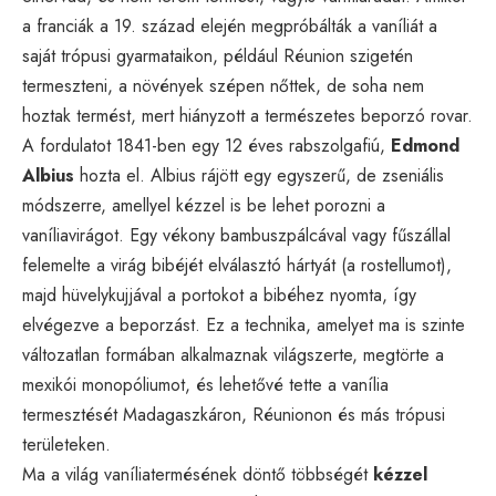
a franciák a 19. század elején megpróbálták a vaníliát a
saját trópusi gyarmataikon, például Réunion szigetén
termeszteni, a növények szépen nőttek, de soha nem
hoztak termést, mert hiányzott a természetes beporzó rovar.
A fordulatot 1841-ben egy 12 éves rabszolgafiú,
Edmond
Albius
hozta el. Albius rájött egy egyszerű, de zseniális
módszerre, amellyel kézzel is be lehet porozni a
vaníliavirágot. Egy vékony bambuszpálcával vagy fűszállal
felemelte a virág bibéjét elválasztó hártyát (a rostellumot),
majd hüvelykujjával a portokot a bibéhez nyomta, így
elvégezve a beporzást. Ez a technika, amelyet ma is szinte
változatlan formában alkalmaznak világszerte, megtörte a
mexikói monopóliumot, és lehetővé tette a vanília
termesztését Madagaszkáron, Réunionon és más trópusi
területeken.
Ma a világ vaníliatermésének döntő többségét
kézzel