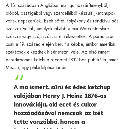
A 18. században Angliában már gombasűrítményből,
dióból, osztrigából vagy szardellából készült „ketchupok”
voltak népszerűek. Ezek sötét, folyékony és rendkívül sós
szószok voltak, amelyek inkább a mai Worcestershire-
szószra vagy szójaszószra emlékeztettek. A paradicsom
csak a 19. század elején került a képbe, amikor amerikai
szakácsok elkezdtek kísérletezni vele. Az első ismert
paradicsomos ketchup receptet 1812-ben publikálta James
Mease, egy philadelphiai tudós.
A ma ismert, sűrű és édes ketchup
valójában Henry J. Heinz 1876-os
innovációja, aki ecet és cukor
hozzáadásával nemcsak az ízét
tette vonzóbbá, hanem a