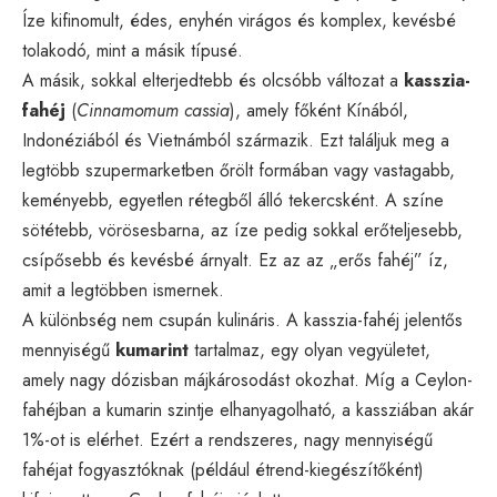
Íze kifinomult, édes, enyhén virágos és komplex, kevésbé
tolakodó, mint a másik típusé.
A másik, sokkal elterjedtebb és olcsóbb változat a
kasszia-
fahéj
(
Cinnamomum cassia
), amely főként Kínából,
Indonéziából és Vietnámból származik. Ezt találjuk meg a
legtöbb szupermarketben őrölt formában vagy vastagabb,
keményebb, egyetlen rétegből álló tekercsként. A színe
sötétebb, vörösesbarna, az íze pedig sokkal erőteljesebb,
csípősebb és kevésbé árnyalt. Ez az az „erős fahéj” íz,
amit a legtöbben ismernek.
A különbség nem csupán kulináris. A kasszia-fahéj jelentős
mennyiségű
kumarint
tartalmaz, egy olyan vegyületet,
amely nagy dózisban májkárosodást okozhat. Míg a Ceylon-
fahéjban a kumarin szintje elhanyagolható, a kassziában akár
1%-ot is elérhet. Ezért a rendszeres, nagy mennyiségű
fahéjat fogyasztóknak (például étrend-kiegészítőként)