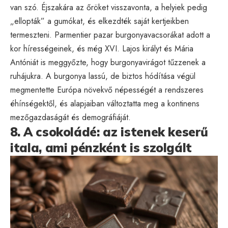
van szó. Éjszakára az őröket visszavonta, a helyiek pedig
„ellopták” a gumókat, és elkezdték saját kertjeikben
termeszteni. Parmentier pazar burgonyavacsorákat adott a
kor hírességeinek, és még XVI. Lajos királyt és Mária
Antóniát is meggyőzte, hogy burgonyavirágot tűzzenek a
ruhájukra. A burgonya lassú, de biztos hódítása végül
megmentette Európa növekvő népességét a rendszeres
éhínségektől, és alapjaiban változtatta meg a kontinens
mezőgazdaságát és demográfiáját.
8. A csokoládé: az istenek keserű
itala, ami pénzként is szolgált