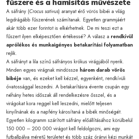
fűszere és a hamisítás művészete
A sáfrány (
Crocus sativus
) aranyat érő vörös bibéi a világ
legdrágább fűszerének számítanak. Egyetlen grammjáért
akár több ezer forintot is elkérhetnek. De mi teszi ezt a
fűszert ilyen elképesztően értékessé? A válasz a
rendkívül
aprólékos és munkaigényes betakarítási folyamatban
rejlik.
A sáfrányt a lila színű sáfrányos krókus virágjából nyerik.
Minden egyes virágnak mindössze
három darab vörös
bibéje
van, és ezeket kell kézzel, egyenként, rendkívüli
óvatossággal leszedni. A betakarításra évente csupán egy
néhány hetes időszak áll rendelkezésre ősszel, és a
virágokat kora reggel kell leszedni, mielőtt teljesen
kinyílnának és a napfény károsítaná a bibék minőségét.
Egyetlen kilogramm szárított sáfrány előállításához körülbelül
150 000 – 200 000 virágot kell feldolgozni, ami egy
futballpálya méretű területet és több száz órányi kézi munkát