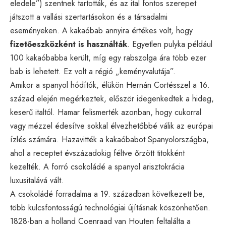
eledele”) szentnek tartották, és az ital fontos szerepet
játszott a vallási szertartásokon és a társadalmi
eseményeken. A kakaóbab annyira értékes volt, hogy
fizetőeszközként is használták
. Egyetlen pulyka például
100 kakaóbabba került, míg egy rabszolga ára több ezer
bab is lehetett. Ez volt a régió „keményvalutája”.
Amikor a spanyol hódítók, élükön Hernán Cortésszel a 16.
század elején megérkeztek, először idegenkedtek a hideg,
keserű italtól. Hamar felismerték azonban, hogy cukorral
vagy mézzel édesítve sokkal élvezhetőbbé válik az európai
ízlés számára. Hazavitték a kakaóbabot Spanyolországba,
ahol a receptet évszázadokig féltve őrzött titokként
kezelték. A forró csokoládé a spanyol arisztokrácia
luxusitalává vált.
A csokoládé forradalma a 19. században következett be,
több kulcsfontosságú technológiai újításnak köszönhetően.
1828-ban a holland Coenraad van Houten feltalálta a