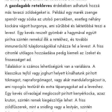
A
gazdagabb retekleves
érdekében adhatunk hozzá
más tavaszi zöldségeket is. Például egy marék zsenge
spenót vagy sóska az utolsó percekben, esetleg néhány
kockára vágott burgonya, ami sűrűbbé és laktatóbbá teszi a
levest. Egy kevés reszelt gyömbér a hagymával együtt
pirítva szintén remekül illik a retekhez, és további
immunerősítő tulajdonságokkal ruházza fel a levest. A friss
citromlé utólagos hozzáadása pedig kiemeli az ízeket és
frissességet ad.
Tálaláskor is számos lehetőségünk van a variálásra. A
klasszikus tejföl vagy joghurt helyett kínálhatunk pirított
tökmagot, napraforgómagot, vagy akár mandulaforgácsot is,
ami ropogós textúrát és extra tápanyagokat ad a leveshez.
Egy kevés olívaolajjal meglocsolt pirított kenyérkocka, azaz
kruton, szintén remek kiegészítője lehet. A friss
zöldfűszerek, mint a snidling vagy a lestyán, szintén