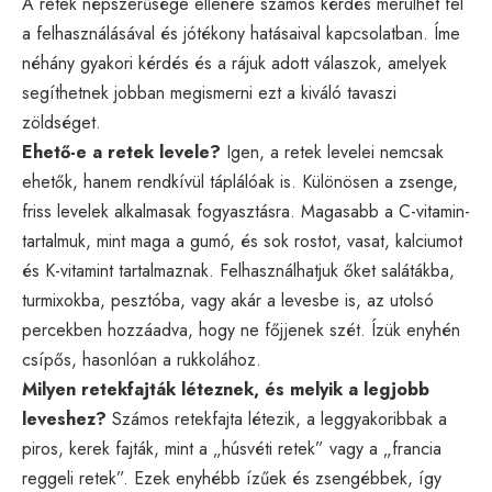
A retek népszerűsége ellenére számos kérdés merülhet fel
a felhasználásával és jótékony hatásaival kapcsolatban. Íme
néhány gyakori kérdés és a rájuk adott válaszok, amelyek
segíthetnek jobban megismerni ezt a kiváló tavaszi
zöldséget.
Ehető-e a retek levele?
Igen, a retek levelei nemcsak
ehetők, hanem rendkívül táplálóak is. Különösen a zsenge,
friss levelek alkalmasak fogyasztásra. Magasabb a C-vitamin-
tartalmuk, mint maga a gumó, és sok rostot, vasat, kalciumot
és K-vitamint tartalmaznak. Felhasználhatjuk őket salátákba,
turmixokba, pesztóba, vagy akár a levesbe is, az utolsó
percekben hozzáadva, hogy ne főjjenek szét. Ízük enyhén
csípős, hasonlóan a rukkolához.
Milyen retekfajták léteznek, és melyik a legjobb
leveshez?
Számos retekfajta létezik, a leggyakoribbak a
piros, kerek fajták, mint a „húsvéti retek” vagy a „francia
reggeli retek”. Ezek enyhébb ízűek és zsengébbek, így