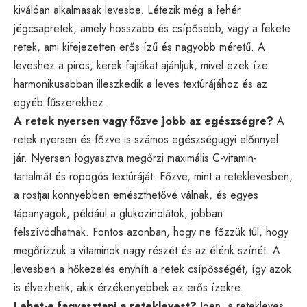
kiválóan alkalmasak levesbe. Létezik még a fehér
jégcsapretek, amely hosszabb és csípősebb, vagy a fekete
retek, ami kifejezetten erős ízű és nagyobb méretű. A
leveshez a piros, kerek fajtákat ajánljuk, mivel ezek íze
harmonikusabban illeszkedik a leves textúrájához és az
egyéb fűszerekhez.
A retek nyersen vagy főzve jobb az egészségre?
A
retek nyersen és főzve is számos egészségügyi előnnyel
jár. Nyersen fogyasztva megőrzi maximális C-vitamin-
tartalmát és ropogós textúráját. Főzve, mint a reteklevesben,
a rostjai könnyebben emészthetővé válnak, és egyes
tápanyagok, például a glükozinolátok, jobban
felszívódhatnak. Fontos azonban, hogy ne főzzük túl, hogy
megőrizzük a vitaminok nagy részét és az élénk színét. A
levesben a hőkezelés enyhíti a retek csípősségét, így azok
is élvezhetik, akik érzékenyebbek az erős ízekre.
Lehet-e fagyasztani a reteklevest?
Igen, a retekleves