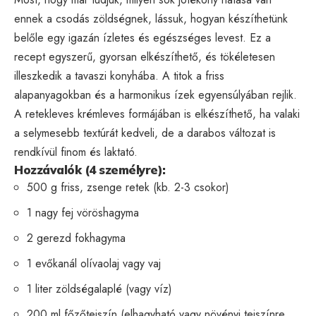
ennek a csodás zöldségnek, lássuk, hogyan készíthetünk
belőle egy igazán ízletes és egészséges levest. Ez a
recept egyszerű, gyorsan elkészíthető, és tökéletesen
illeszkedik a tavaszi konyhába. A titok a friss
alapanyagokban és a harmonikus ízek egyensúlyában rejlik.
A retekleves krémleves formájában is elkészíthető, ha valaki
a selymesebb textúrát kedveli, de a darabos változat is
rendkívül finom és laktató.
Hozzávalók (4 személyre):
500 g friss, zsenge retek (kb. 2-3 csokor)
1 nagy fej vöröshagyma
2 gerezd fokhagyma
1 evőkanál olívaolaj vagy vaj
1 liter zöldségalaplé (vagy víz)
200 ml főzőtejszín (elhagyható vagy növényi tejszínre