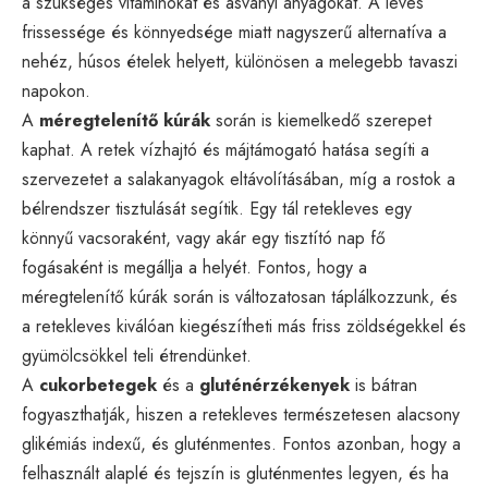
a szükséges vitaminokat és ásványi anyagokat. A leves
frissessége és könnyedsége miatt nagyszerű alternatíva a
nehéz, húsos ételek helyett, különösen a melegebb tavaszi
napokon.
A
méregtelenítő kúrák
során is kiemelkedő szerepet
kaphat. A retek vízhajtó és májtámogató hatása segíti a
szervezetet a salakanyagok eltávolításában, míg a rostok a
bélrendszer tisztulását segítik. Egy tál retekleves egy
könnyű vacsoraként, vagy akár egy tisztító nap fő
fogásaként is megállja a helyét. Fontos, hogy a
méregtelenítő kúrák során is változatosan táplálkozzunk, és
a retekleves kiválóan kiegészítheti más friss zöldségekkel és
gyümölcsökkel teli étrendünket.
A
cukorbetegek
és a
gluténérzékenyek
is bátran
fogyaszthatják, hiszen a retekleves természetesen alacsony
glikémiás indexű, és gluténmentes. Fontos azonban, hogy a
felhasznált alaplé és tejszín is gluténmentes legyen, és ha