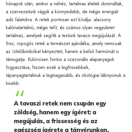
hónapok után, amikor a nehéz, tartalmas ételek domináltak,
a szervezetünk vágyik a könnyedebb, de mégis energiát
adó falatokra. A retek pontosan ezt kínálja: alacsony
kalóriatartalmú, mégis telít, és számos olyan vegyületet
tartalmaz, amelyek segítik a testünk tavaszi megújulását. A
friss, ropogós retek a természet ajándéka, amely nemcsak
az ízlelőbimbókat kényezteti, hanem a belső harmóniát is
támogatja. Különösen fontos a szezonális alapanyagok
fogyasztása, hiszen ezek a legfrissebbek,
tápanyagtartalmuk a legmagasabb, és ökológiai lábnyomuk is
kisebb.
A tavaszi retek nem csupán egy
zöldség, hanem egy ígéret: a
megújulás, a frissesség és az
egészség ígérete a tányérunkon.