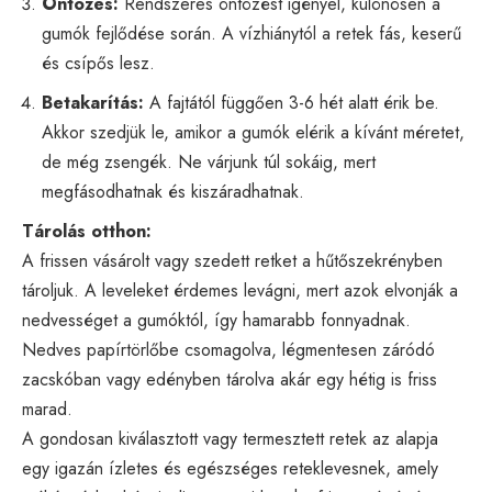
Öntözés:
Rendszeres öntözést igényel, különösen a
gumók fejlődése során. A vízhiánytól a retek fás, keserű
és csípős lesz.
Betakarítás:
A fajtától függően 3-6 hét alatt érik be.
Akkor szedjük le, amikor a gumók elérik a kívánt méretet,
de még zsengék. Ne várjunk túl sokáig, mert
megfásodhatnak és kiszáradhatnak.
Tárolás otthon:
A frissen vásárolt vagy szedett retket a hűtőszekrényben
tároljuk. A leveleket érdemes levágni, mert azok elvonják a
nedvességet a gumóktól, így hamarabb fonnyadnak.
Nedves papírtörlőbe csomagolva, légmentesen záródó
zacskóban vagy edényben tárolva akár egy hétig is friss
marad.
A gondosan kiválasztott vagy termesztett retek az alapja
egy igazán ízletes és egészséges reteklevesnek, amely