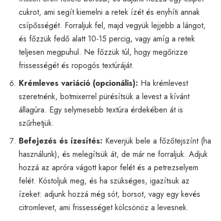
cukrot, ami segít kiemelni a retek ízét és enyhíti annak
csípősségét. Forraljuk fel, majd vegyük lejjebb a lángot,
és főzzük fedő alatt 10-15 percig, vagy amíg a retek
teljesen megpuhul. Ne főzzük túl, hogy megőrizze
frissességét és ropogós textúráját.
Krémleves variáció (opcionális):
Ha krémlevest
szeretnénk, botmixerrel pürésítsük a levest a kívánt
állagúra. Egy selymesebb textúra érdekében át is
szűrhetjük.
Befejezés és ízesítés:
Keverjük bele a főzőtejszínt (ha
használunk), és melegítsük át, de már ne forraljuk. Adjuk
hozzá az apróra vágott kapor felét és a petrezselyem
felét. Kóstoljuk meg, és ha szükséges, igazítsuk az
ízeket: adjunk hozzá még sót, borsot, vagy egy kevés
citromlevet, ami frissességet kölcsönöz a levesnek.