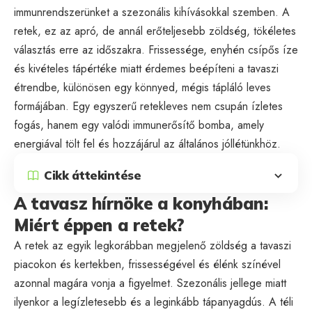
immunrendszerünket a szezonális kihívásokkal szemben. A
retek, ez az apró, de annál erőteljesebb zöldség, tökéletes
választás erre az időszakra. Frissessége, enyhén csípős íze
és kivételes tápértéke miatt érdemes beépíteni a tavaszi
étrendbe, különösen egy könnyed, mégis tápláló leves
formájában. Egy egyszerű retekleves nem csupán ízletes
fogás, hanem egy valódi immunerősítő bomba, amely
energiával tölt fel és hozzájárul az általános jóllétünkhöz.
Cikk áttekintése
A tavasz hírnöke a konyhában:
Miért éppen a retek?
A retek az egyik legkorábban megjelenő zöldség a tavaszi
piacokon és kertekben, frissességével és élénk színével
azonnal magára vonja a figyelmet. Szezonális jellege miatt
ilyenkor a legízletesebb és a leginkább tápanyagdús. A téli