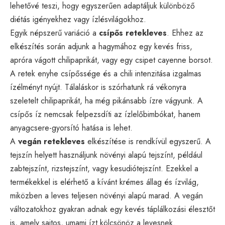
lehetővé teszi, hogy egyszerűen adaptáljuk különböző
diétás igényekhez vagy ízlésvilágokhoz.
Egyik népszerű variáció a
csípős retekleves
. Ehhez az
elkészítés során adjunk a hagymához egy kevés friss,
apróra vágott chilipaprikát, vagy egy csipet cayenne borsot.
A retek enyhe csípőssége és a chili intenzitása izgalmas
ízélményt nyújt. Tálaláskor is szórhatunk rá vékonyra
szeletelt chilipaprikát, ha még pikánsabb ízre vágyunk. A
csípős íz nemcsak felpezsdíti az ízlelőbimbókat, hanem
anyagcsere-gyorsító hatása is lehet.
A
vegán retekleves
elkészítése is rendkívül egyszerű. A
tejszín helyett használjunk növényi alapú tejszínt, például
zabtejszínt, rizstejszínt, vagy kesudiótejszínt. Ezekkel a
termékekkel is elérhető a kívánt krémes állag és ízvilág,
miközben a leves teljesen növényi alapú marad. A vegán
változatokhoz gyakran adnak egy kevés táplálkozási élesztőt
is, amely sajtos, umami ízt kölcsönöz a levesnek.