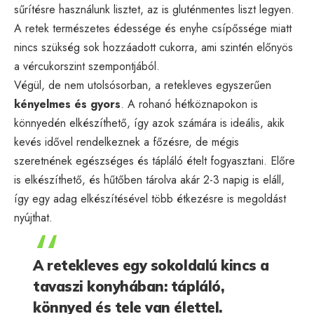
sűrítésre használunk lisztet, az is gluténmentes liszt legyen.
A retek természetes édessége és enyhe csípőssége miatt
nincs szükség sok hozzáadott cukorra, ami szintén előnyös
a vércukorszint szempontjából.
Végül, de nem utolsósorban, a retekleves egyszerűen
kényelmes és gyors
. A rohanó hétköznapokon is
könnyedén elkészíthető, így azok számára is ideális, akik
kevés idővel rendelkeznek a főzésre, de mégis
szeretnének egészséges és tápláló ételt fogyasztani. Előre
is elkészíthető, és hűtőben tárolva akár 2-3 napig is eláll,
így egy adag elkészítésével több étkezésre is megoldást
nyújthat.
A retekleves egy sokoldalú kincs a
tavaszi konyhában: tápláló,
könnyed és tele van élettel.