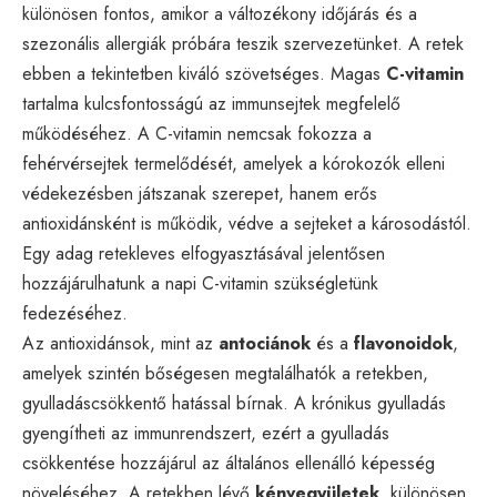
különösen fontos, amikor a változékony időjárás és a
szezonális allergiák próbára teszik szervezetünket. A retek
ebben a tekintetben kiváló szövetséges. Magas
C-vitamin
tartalma kulcsfontosságú az immunsejtek megfelelő
működéséhez. A C-vitamin nemcsak fokozza a
fehérvérsejtek termelődését, amelyek a kórokozók elleni
védekezésben játszanak szerepet, hanem erős
antioxidánsként is működik, védve a sejteket a károsodástól.
Egy adag retekleves elfogyasztásával jelentősen
hozzájárulhatunk a napi C-vitamin szükségletünk
fedezéséhez.
Az antioxidánsok, mint az
antociánok
és a
flavonoidok
,
amelyek szintén bőségesen megtalálhatók a retekben,
gyulladáscsökkentő hatással bírnak. A krónikus gyulladás
gyengítheti az immunrendszert, ezért a gyulladás
csökkentése hozzájárul az általános ellenálló képesség
növeléséhez. A retekben lévő
kénvegyületek
, különösen