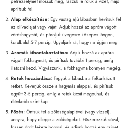
petrezselymet mossuk meg, rázzuk le róluk a vizet, majd
aprítsuk fel.
Alap elkészítése:
Egy vastag aljú lábasban hevítsük fel
az olívaolajat vagy vajat. Adjuk hozzá az apróra vágott
vöröshagymát, és pároljuk üvegesre közepes lángon,
körülbelül 5-7 percig. Ügyeljünk rá, hogy ne égjen meg.
Aromák kibontakoztatása:
Adjuk hozzá az apróra
vágott fokhagymát, és pirítsuk további 1 percig, amíg
illatozni kezd. Vigyázzunk, a fokhagyma könnyen megég.
Retek hozzáadása:
Tegyük a lábasba a felkarikázott
retket. Keverjük össze a hagymás alappal, és pirítsuk
együtt 3-5 percig, amíg a retek kicsit megpuhul, és
élénkebb színt kap.
Főzés:
Öntsük fel a zöldségalaplével (vagy vízzel),
annyira, hogy ellepje a zöldségeket. Fűszerezzük sóval,
frissen őrölt fekete borssal, és adjunk hozzá egy csipet