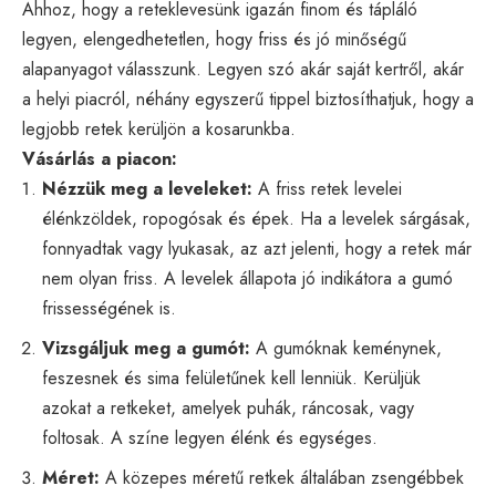
Ahhoz, hogy a reteklevesünk igazán finom és tápláló
legyen, elengedhetetlen, hogy friss és jó minőségű
alapanyagot válasszunk. Legyen szó akár saját kertről, akár
a helyi piacról, néhány egyszerű tippel biztosíthatjuk, hogy a
legjobb retek kerüljön a kosarunkba.
Vásárlás a piacon:
Nézzük meg a leveleket:
A friss retek levelei
élénkzöldek, ropogósak és épek. Ha a levelek sárgásak,
fonnyadtak vagy lyukasak, az azt jelenti, hogy a retek már
nem olyan friss. A levelek állapota jó indikátora a gumó
frissességének is.
Vizsgáljuk meg a gumót:
A gumóknak keménynek,
feszesnek és sima felületűnek kell lenniük. Kerüljük
azokat a retkeket, amelyek puhák, ráncosak, vagy
foltosak. A színe legyen élénk és egységes.
Méret:
A közepes méretű retkek általában zsengébbek