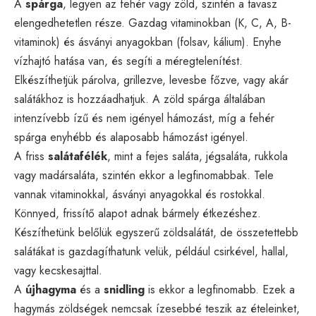
A
spárga
, legyen az fehér vagy zöld, szintén a tavasz
elengedhetetlen része. Gazdag vitaminokban (K, C, A, B-
vitaminok) és ásványi anyagokban (folsav, kálium). Enyhe
vízhajtó hatása van, és segíti a méregtelenítést.
Elkészíthetjük párolva, grillezve, levesbe főzve, vagy akár
salátákhoz is hozzáadhatjuk. A zöld spárga általában
intenzívebb ízű és nem igényel hámozást, míg a fehér
spárga enyhébb és alaposabb hámozást igényel.
A friss
salátafélék
, mint a fejes saláta, jégsaláta, rukkola
vagy madársaláta, szintén ekkor a legfinomabbak. Tele
vannak vitaminokkal, ásványi anyagokkal és rostokkal.
Könnyed, frissítő alapot adnak bármely étkezéshez.
Készíthetünk belőlük egyszerű zöldsalátát, de összetettebb
salátákat is gazdagíthatunk velük, például csirkével, hallal,
vagy kecskesajttal.
A
újhagyma
és a
snidling
is ekkor a legfinomabb. Ezek a
hagymás zöldségek nemcsak ízesebbé teszik az ételeinket,