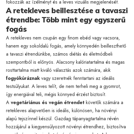
fokozzák az ízélményt és a leves vizuális megjelenését.
A retekleves beillesztése a tavaszi
étrendbe: Több mint egy egyszerű
fogás
A retekleves nem csupán egy finom ebéd vagy vacsora,
hanem egy sokoldalú fogás, amely könnyedén beilleszthető
a tavaszi étrendünkbe, számos diétás és életmódbeli
szempontból is előnyös. Alacsony kalóriatartalma és magas
rosttartalma miatt kiváló választás azok számára, akik
fogyókúráznak
vagy szeretnék fenntartani az ideális
testsúlyukat. A leves telít, de nem terheli meg a gyomrot,
így energiával teli, mégis könnyed érzést biztosít.
A
vegetáriánus és vegán étrendet
követők számára a
retekleves alapvetően is ideális, különösen, ha növényi
alapú tejszínnel készül. Gazdag tápanyagtartalma révén
hozzájárul a kiegyensúlyozott növényi étrendhez, biztosítva