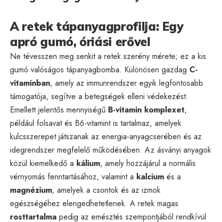
A retek tápanyagprofilja: Egy
apró gumó, óriási erővel
Ne tévesszen meg senkit a retek szerény mérete; ez a kis
gumó valóságos tápanyagbomba. Különösen gazdag
C-
vitaminban
, amely az immunrendszer egyik legfontosabb
támogatója, segítve a betegségek elleni védekezést.
Emellett jelentős mennyiségű
B-vitamin komplexet
,
például folsavat és B6-vitamint is tartalmaz, amelyek
kulcsszerepet játszanak az energia-anyagcserében és az
idegrendszer megfelelő működésében. Az ásványi anyagok
közül kiemelkedő a
kálium
, amely hozzájárul a normális
vérnyomás fenntartásához, valamint a
kalcium
és a
magnézium
, amelyek a csontok és az izmok
egészségéhez elengedhetetlenek. A retek magas
rosttartalma
pedig az emésztés szempontjából rendkívül