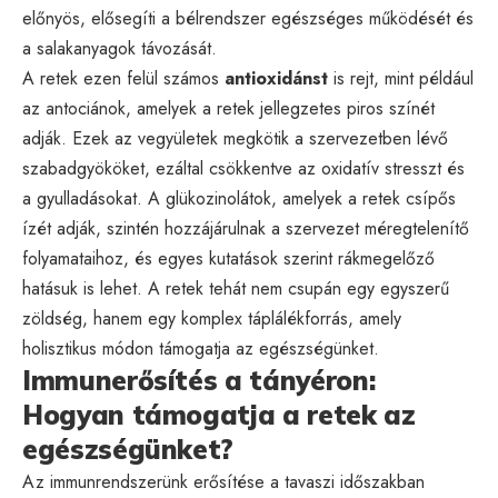
előnyös, elősegíti a bélrendszer egészséges működését és
a salakanyagok távozását.
A retek ezen felül számos
antioxidánst
is rejt, mint például
az antociánok, amelyek a retek jellegzetes piros színét
adják. Ezek az vegyületek megkötik a szervezetben lévő
szabadgyököket, ezáltal csökkentve az oxidatív stresszt és
a gyulladásokat. A glükozinolátok, amelyek a retek csípős
ízét adják, szintén hozzájárulnak a szervezet méregtelenítő
folyamataihoz, és egyes kutatások szerint rákmegelőző
hatásuk is lehet. A retek tehát nem csupán egy egyszerű
zöldség, hanem egy komplex táplálékforrás, amely
holisztikus módon támogatja az egészségünket.
Immunerősítés a tányéron:
Hogyan támogatja a retek az
egészségünket?
Az immunrendszerünk erősítése a tavaszi időszakban