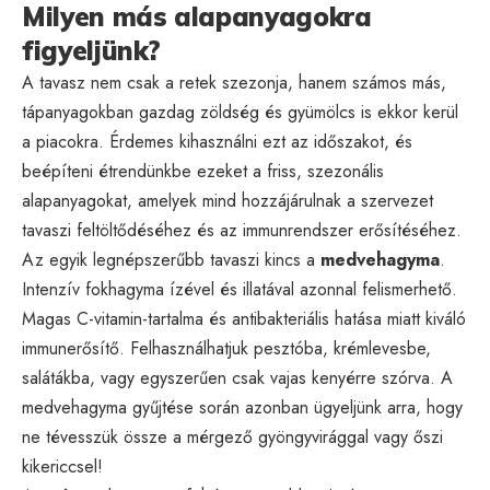
Milyen más alapanyagokra
figyeljünk?
A tavasz nem csak a retek szezonja, hanem számos más,
tápanyagokban gazdag zöldség és gyümölcs is ekkor kerül
a piacokra. Érdemes kihasználni ezt az időszakot, és
beépíteni étrendünkbe ezeket a friss, szezonális
alapanyagokat, amelyek mind hozzájárulnak a szervezet
tavaszi feltöltődéséhez és az immunrendszer erősítéséhez.
Az egyik legnépszerűbb tavaszi kincs a
medvehagyma
.
Intenzív fokhagyma ízével és illatával azonnal felismerhető.
Magas C-vitamin-tartalma és antibakteriális hatása miatt kiváló
immunerősítő. Felhasználhatjuk pesztóba, krémlevesbe,
salátákba, vagy egyszerűen csak vajas kenyérre szórva. A
medvehagyma gyűjtése során azonban ügyeljünk arra, hogy
ne tévesszük össze a mérgező gyöngyvirággal vagy őszi
kikericcsel!