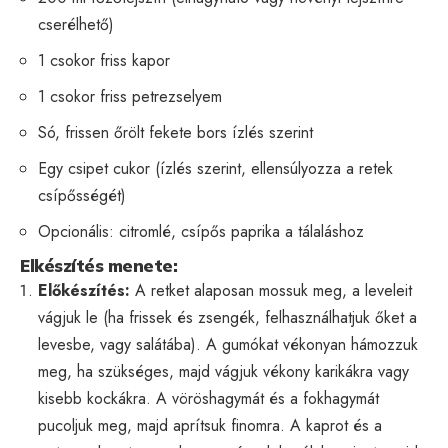
cserélhető)
1 csokor friss kapor
1 csokor friss petrezselyem
Só, frissen őrölt fekete bors ízlés szerint
Egy csipet cukor (ízlés szerint, ellensúlyozza a retek
csípősségét)
Opcionális: citromlé, csípős paprika a tálaláshoz
Elkészítés menete:
Előkészítés:
A retket alaposan mossuk meg, a leveleit
vágjuk le (ha frissek és zsengék, felhasználhatjuk őket a
levesbe, vagy salátába). A gumókat vékonyan hámozzuk
meg, ha szükséges, majd vágjuk vékony karikákra vagy
kisebb kockákra. A vöröshagymát és a fokhagymát
pucoljuk meg, majd aprítsuk finomra. A kaprot és a