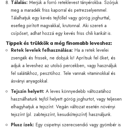
Tálalás:
Merjük a forró reteklevest tányérokba. Szórjuk
meg a maradék friss kaporral és petrezselyemmel.
Tálalhatjuk egy kevés tejföllel vagy görög joghurttal,
esetleg pirított magvakkal, krutonnal. Aki szereti a
csípőset, adhat hozzá egy kevés friss chili karikát is.
Tippek és trükkök a még finomabb leveshez:
Retek levelek felhasználása:
Ha a retek levelei
zsengék és frissek, ne dobjuk ki! Aprítsuk fel őket, és
adjuk a leveshez az utolsó percekben, vagy használjuk
fel salátákhoz, pesztóhoz. Tele vannak vitaminokkal és
ásványi anyagokkal.
Tejszín helyett:
A leves könnyedebb változatához
használhatunk tejföl helyett görög joghurtot, vagy teljesen
elhagyhatjuk a tejszínt. Vegán változat esetén növényi
tejszínt (pl. zabtejszínt, kesudiótejszínt) használjunk.
Plusz ízek:
Egy csipetnyi szerecsendió vagy gyömbér is