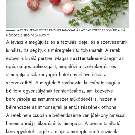
A RETEK TERMÉSZETES ENZIMEI TÁMOGATJÁK AZ EMÉSZTÉST ÉS SEGÍTIK A MÁJ
MÉREGTELENÍTŐ FOLYAMATAIT.
A tavasz a megújulás és a tisztulás ideje, és a szervezetünk
is hálás, ha segítjük a méregtelenítő folyamatait. A retek
ebben is kiváló partner. Magas
rosttartalma
elősegíti az
egészséges bélmozgást, megelőzi a székrekedést és
támogatja a salakanyagok hatékony eltávolítását a
szervezetből. A megfelelő rostbevitel kulcsfontosságú a
bélflóra egyensúlyának fenntartásához, ami közvetve
befolyásolja az immunrendszer működését is, hiszen a
bélrendszer az immunsejtek jelentős részének otthona.
A retek nem csupán a bélrendszerre van jótékony hatással,
hanem a
máj
működését is támogatja. A benne található
kénvegyületek segítik a májat a méregtelenítő enzimek