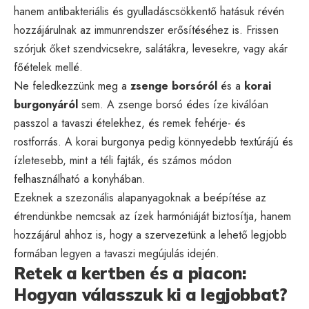
hanem antibakteriális és gyulladáscsökkentő hatásuk révén
hozzájárulnak az immunrendszer erősítéséhez is. Frissen
szórjuk őket szendvicsekre, salátákra, levesekre, vagy akár
főételek mellé.
Ne feledkezzünk meg a
zsenge borsóról
és a
korai
burgonyáról
sem. A zsenge borsó édes íze kiválóan
passzol a tavaszi ételekhez, és remek fehérje- és
rostforrás. A korai burgonya pedig könnyedebb textúrájú és
ízletesebb, mint a téli fajták, és számos módon
felhasználható a konyhában.
Ezeknek a szezonális alapanyagoknak a beépítése az
étrendünkbe nemcsak az ízek harmóniáját biztosítja, hanem
hozzájárul ahhoz is, hogy a szervezetünk a lehető legjobb
formában legyen a tavaszi megújulás idején.
Retek a kertben és a piacon:
Hogyan válasszuk ki a legjobbat?