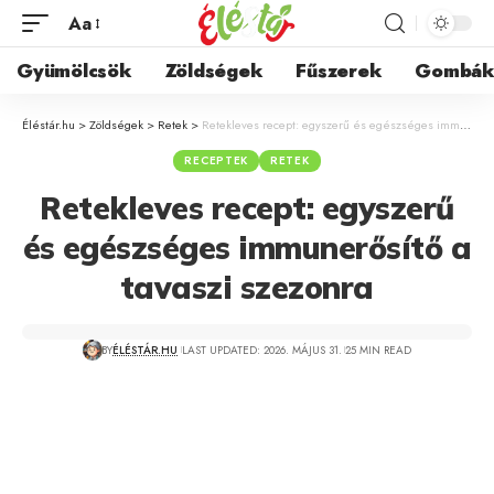
Aa
Gyümölcsök
Zöldségek
Fűszerek
Gombá
Éléstár.hu
>
Zöldségek
>
Retek
>
Retekleves recept: egyszerű és egészséges immunerősítő a tavaszi szezonra
RECEPTEK
RETEK
Retekleves recept: egyszerű
és egészséges immunerősítő a
tavaszi szezonra
BY
ÉLÉSTÁR.HU
LAST UPDATED: 2026. MÁJUS 31.
25 MIN READ