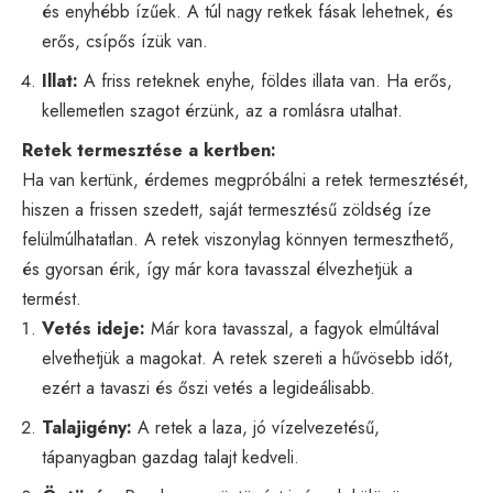
és enyhébb ízűek. A túl nagy retkek fásak lehetnek, és
erős, csípős ízük van.
Illat:
A friss reteknek enyhe, földes illata van. Ha erős,
kellemetlen szagot érzünk, az a romlásra utalhat.
Retek termesztése a kertben:
Ha van kertünk, érdemes megpróbálni a retek termesztését,
hiszen a frissen szedett, saját termesztésű zöldség íze
felülmúlhatatlan. A retek viszonylag könnyen termeszthető,
és gyorsan érik, így már kora tavasszal élvezhetjük a
termést.
Vetés ideje:
Már kora tavasszal, a fagyok elmúltával
elvethetjük a magokat. A retek szereti a hűvösebb időt,
ezért a tavaszi és őszi vetés a legideálisabb.
Talajigény:
A retek a laza, jó vízelvezetésű,
tápanyagban gazdag talajt kedveli.