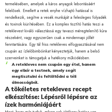
termelésében, amelyek a káros anyagok lebontásáért
felelősek. Emellett a retek enyhe vízhajtó hatással is
rendelkezik, segítve a vesék munkáját a felesleges folyadék
és toxinok kiürítésében. Ez a komplex tisztító hatás teszi a
reteklevest kiváló választássá egy tavaszi méregtelenítő kúra
részeként, vagy egyszerűen csak a mindennapi jóllét
fenntartására. Egy tál friss retekleves elfogyasztásával nem
csupán az ízlelőbimbóinkat kényeztetjük, hanem a belső
szerveinket is támogatjuk a hatékony működésben.
A retekleves nem csupán egy étel, hanem
egy elixír a testnek, amely segít
megtisztulni és feltöltődni a téli
álmosságból.
A tökéletes retekleves recept
elkészítése: Lépésről lépésre az
ízek harmóniájáért
Most, hogy már tudjuk, milyen sok jótékony hatása van