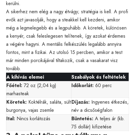
kerülni.
A sikerhez nem elég a nagy étvágy; stratégia is kell. A profi
evők azt javasolják, hogy a steakkel kell kezdeni, amikor
még a legmelegebb és a legpuhább. A köretek, különösen
a kenyér, csak feleslegesen telítenek, így azokat érdemes
a végére hagyni. A mentális felkészülés legalább annyira
fontos, mint a fizikai. Az utolsó 15 percben, amikor a test
már minden porcikájával tiltakozik, csak a vasakarat visz
tovább.
A kihívás elemei
Szabályok és feltételek
Főétel:
72 oz (2,04 kg)
Időkorlát:
60 perc
marhasteak
Köretek:
Koktélrák, saláta, sült
Díjazás:
Ingyenes étkezés,
burgonya, vajas zsemle
név a dicsőségfalon
Ital:
Nincs korlátozás
Büntetés:
A teljes ár (kb.
75 dollár) kifizetése