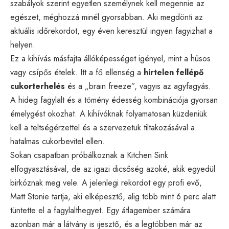
szabályok szerint egyetlen személynek kell megennie az
egészet, méghozzá minél gyorsabban. Aki megdönti az
aktuális időrekordot, egy éven keresztül ingyen fagyizhat a
helyen.
Ez a kihívás másfajta állóképességet igényel, mint a húsos
vagy csípős ételek. Itt a fő ellenség a
hirtelen fellépő
cukorterhelés
és a „brain freeze”, vagyis az agyfagyás.
A hideg fagylalt és a tömény édesség kombinációja gyorsan
émelygést okozhat. A kihívóknak folyamatosan küzdeniük
kell a teltségérzettel és a szervezetük tiltakozásával a
hatalmas cukorbevitel ellen.
Sokan csapatban próbálkoznak a Kitchen Sink
elfogyasztásával, de az igazi dicsőség azoké, akik egyedül
birkóznak meg vele. A jelenlegi rekordot egy profi evő,
Matt Stonie tartja, aki elképesztő, alig több mint 6 perc alatt
tüntette el a fagylalthegyet. Egy átlagember számára
azonban már a látvány is ijesztő, és a legtöbben már az