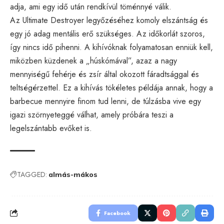
adja, ami egy idő után rendkívül töménnyé válik.
Az Ultimate Destroyer legyőzéséhez komoly elszántság és
egy jó adag mentális erő szükséges. Az időkorlát szoros,
így nincs idő pihenni. A kihívóknak folyamatosan enniük kell,
miközben küzdenek a „húskómával”, azaz a nagy
mennyiségű fehérje és zsír által okozott fáradtsággal és
teltségérzettel. Ez a kihívás tökéletes példája annak, hogy a
barbecue mennyire finom tud lenni, de túlzásba vive egy
igazi szörnyeteggé válhat, amely próbára teszi a
legelszántabb evőket is.
TAGGED:
almás-mákos
Facebook