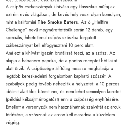
KÖVETELI MEG, MELYEKET CSAK KEVESEN BÍRNAK KI!
A csípős csirkeszárnyak kihívása egy klasszikus műfaj az
extrém evés világában, de kevés hely veszi olyan komolyan,
mint a kaliforniai
The Smoke Eaters
. Az ő „Hellfire
Challenge” nevű megmérettetésük során 12 darab, egy
speciális, hihetetlenül csípős szószba forgatott
csirkeszárnyat kell elfogyasztani 10 perc alatt.
Ami ezt a kihívást igazán brutálissá teszi, az a szósz. Az
alapja a habanero paprika, de a pontos receptet hét lakat
alatt őrzik. A csípőssége állítólag messze meghaladja a
legtöbb kereskedelmi forgalomban kapható szószét. A
szabályok pedig tovább nehezítik a helyzetet: a 10 perces
időlimit alatt tilos bármit inni, és nem lehet semmilyen köretet
(például kéksajtmártogatóst) enni a csípősség enyhítésére.
Emellett a versenyzők nem használhatnak szalvétát az arcuk
törlésére, a szósznak az arcon kell maradnia a küzdelem
végéig.