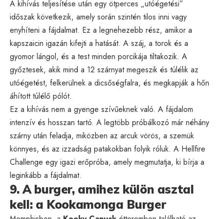
A kihívás teljesítése után egy ötperces „utóégetési”
időszak következik, amely során szintén tilos inni vagy
enyhíteni a fájdalmat. Ez a legnehezebb rész, amikor a
kapszaicin igazán kifejti a hatását. A száj, a torok és a
gyomor lángol, és a test minden porcikája tiltakozik. A
győztesek, akik mind a 12 szárnyat megeszik és túlélik az
utóégetést, felkerülnek a dicsőségfalra, és megkapják a hőn
áhított túlélő pólót.
Ez a kihívás nem a gyenge szívűeknek való. A fájdalom
intenzív és hosszan tartó. A legtöbb próbálkozó már néhány
szárny után feladja, miközben az arcuk vörös, a szemük
könnyes, és az izzadság patakokban folyik róluk. A Hellfire
Challenge egy igazi erőpróba, amely megmutatja, ki bírja a
leginkább a fájdalmat.
9. A burger, amihez külön asztal
kell: a Kookamonga Burger
Memphisben, a
Kooky Canuck
étteremben található az