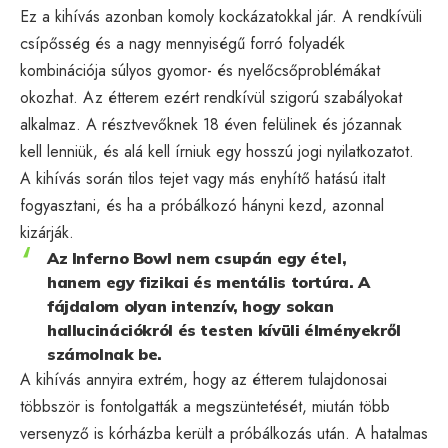
Ez a kihívás azonban komoly kockázatokkal jár. A rendkívüli
csípősség és a nagy mennyiségű forró folyadék
kombinációja súlyos gyomor- és nyelőcsőproblémákat
okozhat. Az étterem ezért rendkívül szigorú szabályokat
alkalmaz. A résztvevőknek 18 éven felülinek és józannak
kell lenniük, és alá kell írniuk egy hosszú jogi nyilatkozatot.
A kihívás során tilos tejet vagy más enyhítő hatású italt
fogyasztani, és ha a próbálkozó hányni kezd, azonnal
kizárják.
Az Inferno Bowl nem csupán egy étel,
hanem egy fizikai és mentális tortúra. A
fájdalom olyan intenzív, hogy sokan
hallucinációkról és testen kívüli élményekről
számolnak be.
A kihívás annyira extrém, hogy az étterem tulajdonosai
többször is fontolgatták a megszüntetését, miután több
versenyző is kórházba került a próbálkozás után. A hatalmas