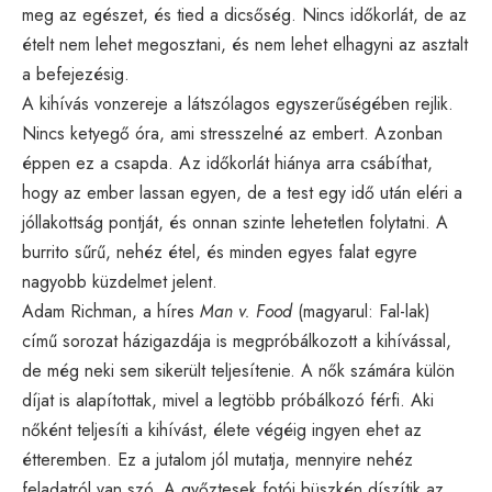
meg az egészet, és tied a dicsőség. Nincs időkorlát, de az
ételt nem lehet megosztani, és nem lehet elhagyni az asztalt
a befejezésig.
A kihívás vonzereje a látszólagos egyszerűségében rejlik.
Nincs ketyegő óra, ami stresszelné az embert. Azonban
éppen ez a csapda. Az időkorlát hiánya arra csábíthat,
hogy az ember lassan egyen, de a test egy idő után eléri a
jóllakottság pontját, és onnan szinte lehetetlen folytatni. A
burrito sűrű, nehéz étel, és minden egyes falat egyre
nagyobb küzdelmet jelent.
Adam Richman, a híres
Man v. Food
(magyarul: Fal-lak)
című sorozat házigazdája is megpróbálkozott a kihívással,
de még neki sem sikerült teljesítenie. A nők számára külön
díjat is alapítottak, mivel a legtöbb próbálkozó férfi. Aki
nőként teljesíti a kihívást, élete végéig ingyen ehet az
étteremben. Ez a jutalom jól mutatja, mennyire nehéz
feladatról van szó. A győztesek fotói büszkén díszítik az