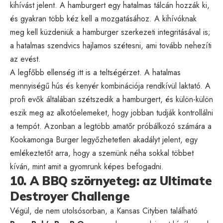
kihívást jelent. A hamburgert egy hatalmas tálcán hozzák ki,
és gyakran több kéz kell a mozgatásához. A kihívóknak
meg kell küzdeniük a hamburger szerkezeti integritásával is;
a hatalmas szendvics hajlamos szétesni, ami tovább nehezíti
az evést.
A legfőbb ellenség itt is a teltségérzet. A hatalmas
mennyiségű hús és kenyér kombinációja rendkívül laktató. A
profi evők általában szétszedik a hamburgert, és külön-külön
eszik meg az alkotóelemeket, hogy jobban tudják kontrollálni
a tempót. Azonban a legtöbb amatőr próbálkozó számára a
Kookamonga Burger legyőzhetetlen akadályt jelent, egy
emlékeztetőt arra, hogy a szemünk néha sokkal többet
kíván, mint amit a gyomrunk képes befogadni.
10. A BBQ szörnyeteg: az Ultimate
Destroyer Challenge
Végül, de nem utolsósorban, a Kansas Cityben található