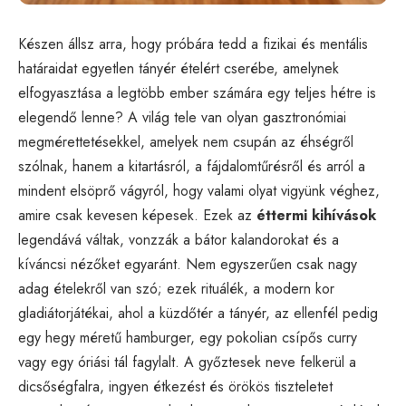
Készen állsz arra, hogy próbára tedd a fizikai és mentális
határaidat egyetlen tányér ételért cserébe, amelynek
elfogyasztása a legtöbb ember számára egy teljes hétre is
elegendő lenne? A világ tele van olyan gasztronómiai
megmérettetésekkel, amelyek nem csupán az éhségről
szólnak, hanem a kitartásról, a fájdalomtűrésről és arról a
mindent elsöprő vágyról, hogy valami olyat vigyünk véghez,
amire csak kevesen képesek. Ezek az
éttermi kihívások
legendává váltak, vonzzák a bátor kalandorokat és a
kíváncsi nézőket egyaránt. Nem egyszerűen csak nagy
adag ételekről van szó; ezek rituálék, a modern kor
gladiátorjátékai, ahol a küzdőtér a tányér, az ellenfél pedig
egy hegy méretű hamburger, egy pokolian csípős curry
vagy egy óriási tál fagylalt. A győztesek neve felkerül a
dicsőségfalra, ingyen étkezést és örökös tiszteletet