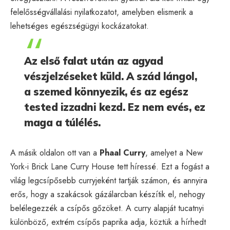
felelősségvállalási nyilatkozatot, amelyben elismerik a
lehetséges egészségügyi kockázatokat.
Az első falat után az agyad
vészjelzéseket küld. A szád lángol,
a szemed könnyezik, és az egész
tested izzadni kezd. Ez nem evés, ez
maga a túlélés.
A másik oldalon ott van a
Phaal Curry
, amelyet a New
York-i Brick Lane Curry House tett híressé. Ezt a fogást a
világ legcsípősebb curryjeként tartják számon, és annyira
erős, hogy a szakácsok gázálarcban készítik el, nehogy
belélegezzék a csípős gőzöket. A curry alapját tucatnyi
különböző, extrém csípős paprika adja, köztük a hírhedt