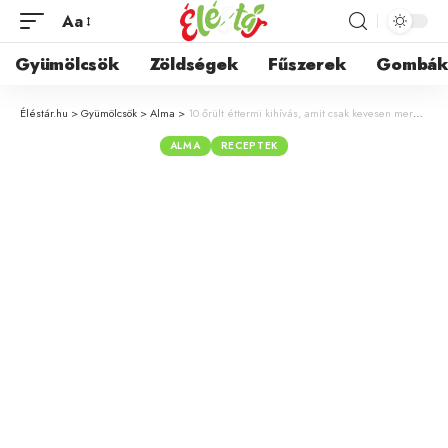
Aa
Gyümölcsök
Zöldségek
Fűszerek
Gombá
Éléstár.hu
>
Gyümölcsök
>
Alma
>
10 őrült éttermi kihívás, amit csak kevesen mernek bevállalni
ALMA
RECEPTEK