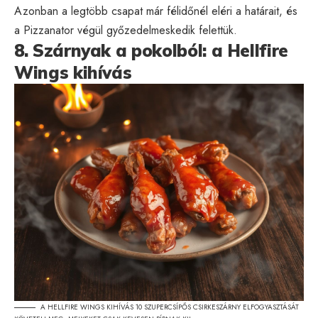
Azonban a legtöbb csapat már félidőnél eléri a határait, és
a Pizzanator végül győzedelmeskedik felettük.
8. Szárnyak a pokolból: a Hellfire
Wings kihívás
A HELLFIRE WINGS KIHÍVÁS 10 SZUPERCSÍPŐS CSIRKESZÁRNY ELFOGYASZTÁSÁT