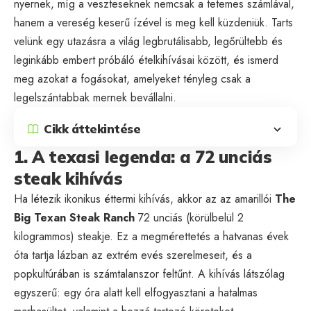
nyernek, míg a veszteseknek nemcsak a tetemes számlával,
hanem a vereség keserű ízével is meg kell küzdeniük. Tarts
velünk egy utazásra a világ legbrutálisabb, legőrültebb és
leginkább embert próbáló ételkihívásai között, és ismerd
meg azokat a fogásokat, amelyeket tényleg csak a
legelszántabbak mernek bevállalni.
Cikk áttekintése
1. A texasi legenda: a 72 unciás
steak kihívás
Ha létezik ikonikus éttermi kihívás, akkor az az amarillói
The
Big Texan Steak Ranch
72 unciás (körülbelül 2
kilogrammos) steakje. Ez a megmérettetés a hatvanas évek
óta tartja lázban az extrém evés szerelmeseit, és a
popkultúrában is számtalanszor feltűnt. A kihívás látszólag
egyszerű: egy óra alatt kell elfogyasztani a hatalmas