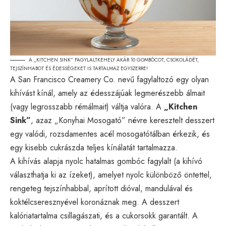
A „KITCHEN SINK” FAGYLALTKEHELY AKÁR 10 GOMBÓCOT, CSOKOLÁDÉT,
TEJSZÍNHABOT ÉS ÉDESSÉGEKET IS TARTALMAZ EGYSZERRE!
A San Francisco Creamery Co. nevű fagylaltozó egy olyan
kihívást kínál, amely az édesszájúak legmerészebb álmait
(vagy legrosszabb rémálmait) váltja valóra. A
„Kitchen
Sink”
, azaz „Konyhai Mosogató” névre keresztelt desszert
egy valódi, rozsdamentes acél mosogatótálban érkezik, és
egy kisebb cukrászda teljes kínálatát tartalmazza.
A kihívás alapja nyolc hatalmas gombóc fagylalt (a kihívó
választhatja ki az ízeket), amelyet nyolc különböző öntettel,
rengeteg tejszínhabbal, aprított dióval, mandulával és
koktélcseresznyével koronáznak meg. A desszert
kalóriatartalma csillagászati, és a cukorsokk garantált. A