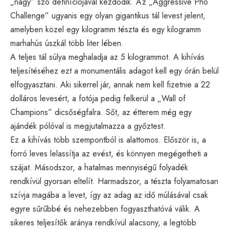
„nagy” szó definíciójával kezdődik. Az „Aggressive Pho
Challenge” ugyanis egy olyan gigantikus tál levest jelent,
amelyben közel egy kilogramm tészta és egy kilogramm
marhahús úszkál több liter lében.
A teljes tál súlya meghaladja az 5 kilogrammot. A kihívás
teljesítéséhez ezt a monumentális adagot kell egy órán belül
elfogyasztani. Aki sikerrel jár, annak nem kell fizetnie a 22
dolláros levesért, a fotója pedig felkerül a „Wall of
Champions” dicsőségfalra. Sőt, az étterem még egy
ajándék pólóval is megjutalmazza a győztest.
Ez a kihívás több szempontból is alattomos. Először is, a
forró leves lelassítja az evést, és könnyen megégetheti a
szájat. Másodszor, a hatalmas mennyiségű folyadék
rendkívül gyorsan eltelít. Harmadszor, a tészta folyamatosan
szívja magába a levet, így az adag az idő múlásával csak
egyre sűrűbbé és nehezebben fogyaszthatóvá válik. A
sikeres teljesítők aránya rendkívül alacsony, a legtöbb