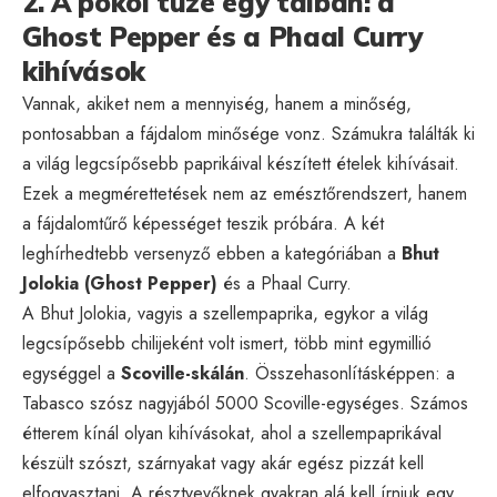
2. A pokol tüze egy tálban: a
Ghost Pepper és a Phaal Curry
kihívások
Vannak, akiket nem a mennyiség, hanem a minőség,
pontosabban a fájdalom minősége vonz. Számukra találták ki
a világ legcsípősebb paprikáival készített ételek kihívásait.
Ezek a megmérettetések nem az emésztőrendszert, hanem
a fájdalomtűrő képességet teszik próbára. A két
leghírhedtebb versenyző ebben a kategóriában a
Bhut
Jolokia (Ghost Pepper)
és a Phaal Curry.
A Bhut Jolokia, vagyis a szellempaprika, egykor a világ
legcsípősebb chilijeként volt ismert, több mint egymillió
egységgel a
Scoville-skálán
. Összehasonlításképpen: a
Tabasco szósz nagyjából 5000 Scoville-egységes. Számos
étterem kínál olyan kihívásokat, ahol a szellempaprikával
készült szószt, szárnyakat vagy akár egész pizzát kell
elfogyasztani. A résztvevőknek gyakran alá kell írniuk egy