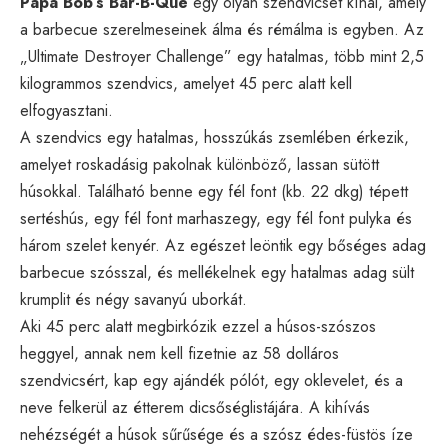
Papa Bob’s Bar-B-Que
egy olyan szendvicset kínál, amely
a barbecue szerelmeseinek álma és rémálma is egyben. Az
„Ultimate Destroyer Challenge” egy hatalmas, több mint 2,5
kilogrammos szendvics, amelyet 45 perc alatt kell
elfogyasztani.
A szendvics egy hatalmas, hosszúkás zsemlében érkezik,
amelyet roskadásig pakolnak különböző, lassan sütött
húsokkal. Található benne egy fél font (kb. 22 dkg) tépett
sertéshús, egy fél font marhaszegy, egy fél font pulyka és
három szelet kenyér. Az egészet leöntik egy bőséges adag
barbecue szósszal, és mellékelnek egy hatalmas adag sült
krumplit és négy savanyú uborkát.
Aki 45 perc alatt megbirkózik ezzel a húsos-szószos
heggyel, annak nem kell fizetnie az 58 dolláros
szendvicsért, kap egy ajándék pólót, egy oklevelet, és a
neve felkerül az étterem dicsőséglistájára. A kihívás
nehézségét a húsok sűrűsége és a szósz édes-füstös íze