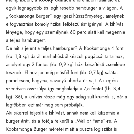
egyik legnagyobb és leghíresebb hamburger a világon. A
„Kookamonga Burger” egy igazi hússzörnyeteg, amelynek
elfogyasztása komoly fizikai felkészülést igényel. A kihívás
lényege, hogy egy személynek 60 perc alatt kell megennie
a teljes hamburgert.
De mit is jelent a teljes hamburger? A Kookamonga 4 font
(kb. 1,8 kg) darált marhahúsból készült pogácsát tartalmaz,
amelyet egy 2 fontos (kb. 0,9 kg) házi készítésű zsemlébe
tesznek. Ehhez jön még másfél font (kb. 0,7 kg) saláta,
paradicsom, hagyma, savanyú uborka és sajt. Az egész
szendvics összsúlya így meghaladja a 7,5 fontot (kb. 3,4
kg). Sőt, a kihívás része még egy adag sült krumpli is, bár a
legtöbben ezt már meg sem próbálják.
Aki sikerrel teljesíti a kihívást, annak nem kell kifizetnie a
burger árát, és a fotója felkerül a „Wall of Fame”-re. A
Kookamonga Burger méretei miatt a puszta logisztika is