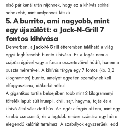
első pár kanál után rájönnek, hogy ez a kihívás sokkal
nehezebb, mint amilyennek látszik.
5. A burrito, ami nagyobb, mint
egy újszülött: a Jack-N-Grill 7
fontos kihívása
Denverben, a
Jack-N-Grill
étteremben található a világ
egyik leghíresebb burrito kihívása. Ez a fogás nem a
csípősségével vagy a furcsa összetevőivel hódít, hanem a
puszta méretével. A kihívás tárgya egy 7 fontos (kb. 3,2
kilogrammos) burrito, amelyet egyetlen személynek kell
elfogyasztania, időkorlát nélkül.
A gigantikus tortilla belsejében több mint 2 kilogrammnyi
töltelék lapul: sült krumpli, chili, sajt, hagyma, tojás és a
kihívó által választott hús. Az egész fogás akkora, mint egy
kisebb csecsemő, és a legtöbb ember számára egy hétre
elegendő kalóriát tartalmaz. A szabályok egyszerűek: edd