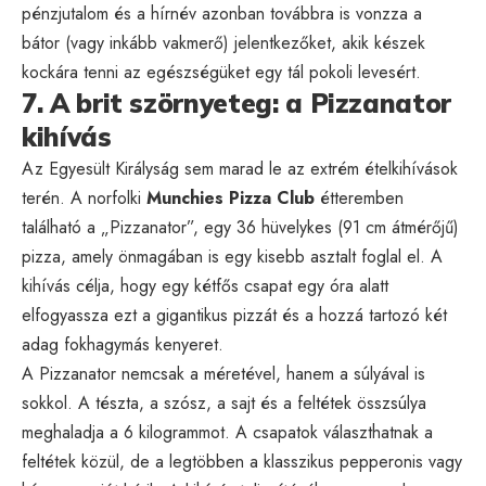
pénzjutalom és a hírnév azonban továbbra is vonzza a
bátor (vagy inkább vakmerő) jelentkezőket, akik készek
kockára tenni az egészségüket egy tál pokoli levesért.
7. A brit szörnyeteg: a Pizzanator
kihívás
Az Egyesült Királyság sem marad le az extrém ételkihívások
terén. A norfolki
Munchies Pizza Club
étteremben
található a „Pizzanator”, egy 36 hüvelykes (91 cm átmérőjű)
pizza, amely önmagában is egy kisebb asztalt foglal el. A
kihívás célja, hogy egy kétfős csapat egy óra alatt
elfogyassza ezt a gigantikus pizzát és a hozzá tartozó két
adag fokhagymás kenyeret.
A Pizzanator nemcsak a méretével, hanem a súlyával is
sokkol. A tészta, a szósz, a sajt és a feltétek összsúlya
meghaladja a 6 kilogrammot. A csapatok választhatnak a
feltétek közül, de a legtöbben a klasszikus pepperonis vagy