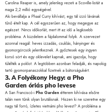
Carolina Reaper is, amely jelenleg vezeti a Scoville-listát a
maga 2,2 millió egységével.
Aki bevállalja a Phaal Curry kihívást, egy tál izzó lávának
tűnő ételt kap. A cél egyszerűen az, hogy megegye az
egészet. Nincs időkorlát, mert itt az idő a legkisebb
probléma. A küzdelem a fájdalommal folyik. A szervezet
azonnal reagál: heves izzadás, csuklás, hányinger és
gyomorgörcsök jelentkeznek. A győztesek egy ingyen
korsó sört és egy oklevelet kapnak, ami igazolja, hogy
túlélték a poklot. A legtöbben azonban feladják, és napokig
tartó gyomorpanaszokkal fizetnek a bátorságukért.
3. A Folyékony Hegy: a Pho
Garden óriás pho levese
A San Franciscó-i
Pho Garden
étterem kihívása elsőre
talán nem tűnik olyan brutálisnak. Hiszen ki ne szeretne egy
nagy tál forró, ízletes vietnámi pho levest? A probléma a