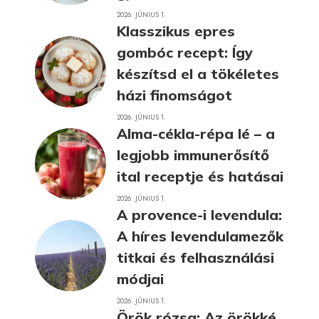
2026. JÚNIUS 1.
Klasszikus epres
gombóc recept: Így
készítsd el a tökéletes
házi finomságot
2026. JÚNIUS 1.
Alma-cékla-répa lé – a
legjobb immunerősítő
ital receptje és hatásai
2026. JÚNIUS 1.
A provence-i levendula:
A híres levendulamezők
titkai és felhasználási
módjai
2026. JÚNIUS 1.
Örök rózsa: Az örökké