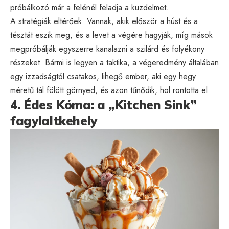
próbálkozó már a felénél feladja a küzdelmet.
A stratégiák eltérőek. Vannak, akik először a húst és a
tésztát eszik meg, és a levet a végére hagyják, míg mások
megpróbálják egyszerre kanalazni a szilárd és folyékony
részeket. Bármi is legyen a taktika, a végeredmény általában
egy izzadságtól csatakos, lihegő ember, aki egy hegy
méretű tál fölött görnyed, és azon tűnődik, hol rontotta el.
4. Édes Kóma: a „Kitchen Sink”
fagylaltkehely