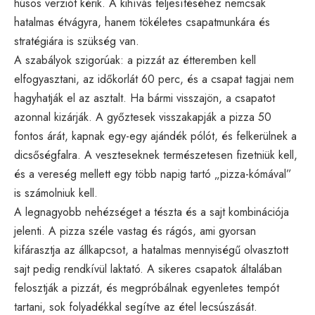
húsos verziót kérik. A kihívás teljesítéséhez nemcsak
hatalmas étvágyra, hanem tökéletes csapatmunkára és
stratégiára is szükség van.
A szabályok szigorúak: a pizzát az étteremben kell
elfogyasztani, az időkorlát 60 perc, és a csapat tagjai nem
hagyhatják el az asztalt. Ha bármi visszajön, a csapatot
azonnal kizárják. A győztesek visszakapják a pizza 50
fontos árát, kapnak egy-egy ajándék pólót, és felkerülnek a
dicsőségfalra. A veszteseknek természetesen fizetniük kell,
és a vereség mellett egy több napig tartó „pizza-kómával”
is számolniuk kell.
A legnagyobb nehézséget a tészta és a sajt kombinációja
jelenti. A pizza széle vastag és rágós, ami gyorsan
kifárasztja az állkapcsot, a hatalmas mennyiségű olvasztott
sajt pedig rendkívül laktató. A sikeres csapatok általában
felosztják a pizzát, és megpróbálnak egyenletes tempót
tartani, sok folyadékkal segítve az étel lecsúszását.