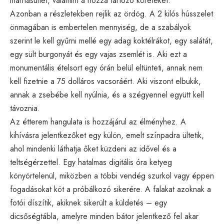
marhasültet, valamint a hozzá tartozó köreteket.
Azonban a részletekben rejlik az ördög. A 2 kilós hússzelet
önmagában is embertelen mennyiség, de a szabályok
szerint le kell gyűrni mellé egy adag koktélrákot, egy salátát,
egy sült burgonyát és egy vajas zsemlét is. Aki ezt a
monumentális ételsort egy órán belül eltünteti, annak nem
kell fizetnie a 75 dolláros vacsoráért. Aki viszont elbukik,
annak a zsebébe kell nyúlnia, és a szégyennel együtt kell
távoznia.
Az étterem hangulata is hozzájárul az élményhez. A
kihívásra jelentkezőket egy külön, emelt színpadra ültetik,
ahol mindenki láthatja őket küzdeni az idővel és a
teltségérzettel. Egy hatalmas digitális óra ketyeg
könyörtelenül, miközben a többi vendég szurkol vagy éppen
fogadásokat köt a próbálkozó sikerére. A falakat azoknak a
fotói díszítik, akiknek sikerült a küldetés – egy
dicsőségtábla, amelyre minden bátor jelentkező fel akar