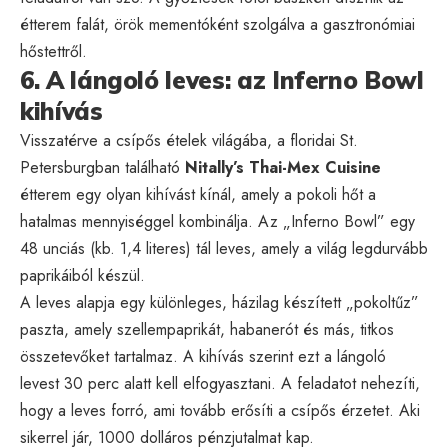
étterem falát, örök mementóként szolgálva a gasztronómiai
hőstettről.
6. A lángoló leves: az Inferno Bowl
kihívás
Visszatérve a csípős ételek világába, a floridai St.
Petersburgban található
Nitally’s Thai-Mex Cuisine
étterem egy olyan kihívást kínál, amely a pokoli hőt a
hatalmas mennyiséggel kombinálja. Az „Inferno Bowl” egy
48 unciás (kb. 1,4 literes) tál leves, amely a világ legdurvább
paprikáiból készül.
A leves alapja egy különleges, házilag készített „pokoltűz”
paszta, amely szellempaprikát, habanerót és más, titkos
összetevőket tartalmaz. A kihívás szerint ezt a lángoló
levest 30 perc alatt kell elfogyasztani. A feladatot nehezíti,
hogy a leves forró, ami tovább erősíti a csípős érzetet. Aki
sikerrel jár, 1000 dolláros pénzjutalmat kap.