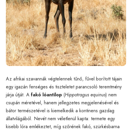
Az afrikai szavannák végtelennek tűnő, fűvel borított tájain
egy igazán fenséges és tiszteletet parancsoló teremtmény
járja útját. A
fakó lóantilop
(
Hippotragus equinus
) nem
csupán méretével, hanem jellegzetes megjelenésével és
bátor természetével is kiemelkedik a kontinens gazdag
állatvilágából. Nevét nem véletlenül kapta: termete egy
kisebb lóra emlékeztet, míg szőrének fakó, szürkésbarna