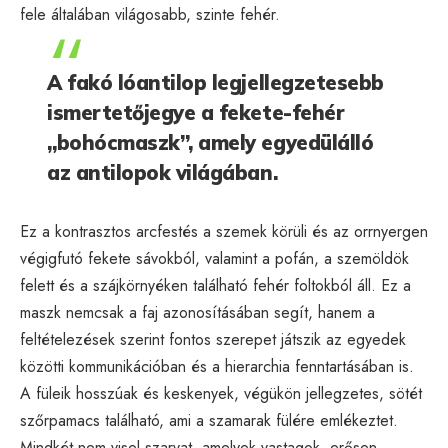
fele általában világosabb, szinte fehér.
A fakó lóantilop legjellegzetesebb
ismertetőjegye a fekete-fehér
„bohócmaszk”, amely egyedülálló
az antilopok világában.
Ez a kontrasztos arcfestés a szemek körüli és az orrnyergen
végigfutó fekete sávokból, valamint a pofán, a szemöldök
felett és a szájkörnyéken található fehér foltokból áll. Ez a
maszk nemcsak a faj azonosításában segít, hanem a
feltételezések szerint fontos szerepet játszik az egyedek
közötti kommunikációban és a hierarchia fenntartásában is.
A füleik hosszúak és keskenyek, végükön jellegzetes, sötét
szőrpamacs található, ami a szamarak fülére emlékeztet.
Mindkét nem visel szarvat, amelyek vastagok, erősen