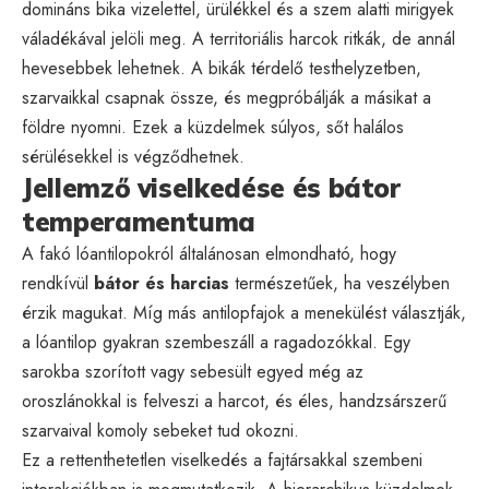
domináns bika vizelettel, ürülékkel és a szem alatti mirigyek
váladékával jelöli meg. A territoriális harcok ritkák, de annál
hevesebbek lehetnek. A bikák térdelő testhelyzetben,
szarvaikkal csapnak össze, és megpróbálják a másikat a
földre nyomni. Ezek a küzdelmek súlyos, sőt halálos
sérülésekkel is végződhetnek.
Jellemző viselkedése és bátor
temperamentuma
A fakó lóantilopokról általánosan elmondható, hogy
rendkívül
bátor és harcias
természetűek, ha veszélyben
érzik magukat. Míg más antilopfajok a menekülést választják,
a lóantilop gyakran szembeszáll a ragadozókkal. Egy
sarokba szorított vagy sebesült egyed még az
oroszlánokkal is felveszi a harcot, és éles, handzsárszerű
szarvaival komoly sebeket tud okozni.
Ez a rettenthetetlen viselkedés a fajtársakkal szembeni