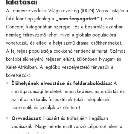
kilátásai
A Természetvédelmi Világszövetség (IUCN) Vörös Listáján a
fakó lóantilop jelenleg a
„nem fenyegetett”
(Least
Concern) kategóriában szerepel. Ez a besorolás azonban
némileg félrevezető lehet, mivel a globális populációra
vonatkozik, és elfedi a helyi szintű drámai csökkenéseket.
A faj teljes populációja csökkenő tendenciát mutat. Számos
korábbi élőhelyéről teljesen eltűnt, különösen Nyugat- és
Kelet-Afrikában. A legfőbb veszélyeztető tényezők a
következők:
Élőhelyének elvesztése és feldarabolódása:
A
mezőgazdasági területek terjeszkedése, az erdőirtás és
az infrastrukturális fejlesztések (utak, települések)
csökkentik és izolálják az életterét.
Orvvadászat:
Húsáért és trófeájáért illegálisan
vadásszák. Nagy mérete miatt vonzó célpontot jelent a