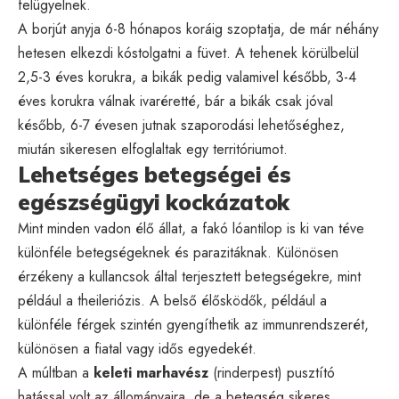
felügyelnek.
A borjút anyja 6-8 hónapos koráig szoptatja, de már néhány
hetesen elkezdi kóstolgatni a füvet. A tehenek körülbelül
2,5-3 éves korukra, a bikák pedig valamivel később, 3-4
éves korukra válnak ivaréretté, bár a bikák csak jóval
később, 6-7 évesen jutnak szaporodási lehetőséghez,
miután sikeresen elfoglaltak egy territóriumot.
Lehetséges betegségei és
egészségügyi kockázatok
Mint minden vadon élő állat, a fakó lóantilop is ki van téve
különféle betegségeknek és parazitáknak. Különösen
érzékeny a kullancsok által terjesztett betegségekre, mint
például a theileriózis. A belső élősködők, például a
különféle férgek szintén gyengíthetik az immunrendszerét,
különösen a fiatal vagy idős egyedekét.
A múltban a
keleti marhavész
(rinderpest) pusztító
hatással volt az állományaira, de a betegség sikeres