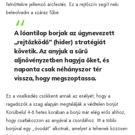
felnőttekre jellemző arcfestés. Ez a rejtőszín segít neki
beleolvadni a száraz fűbe.
A lóantilop borjak az úgynevezett
„rejtőzködő” (hider) stratégiát
követik. Az anyjuk a sűrű
aljnövényzetben hagyja őket, és
naponta csak néhányszor tér
vissza, hogy megszoptassa.
Ez a viselkedés csökkenti annak az esélyét, hogy a
ragadozók a szag alapján megtalálják a védtelen borjút.
Körülbelül 4-6 hetes korában a borjú már elég erős ahhoz,
hogy csatlakozzon az anyjával a csordához. Itt a többi
borjúval egy „óvodát” alkotnak, amelyet a tehenek közösen