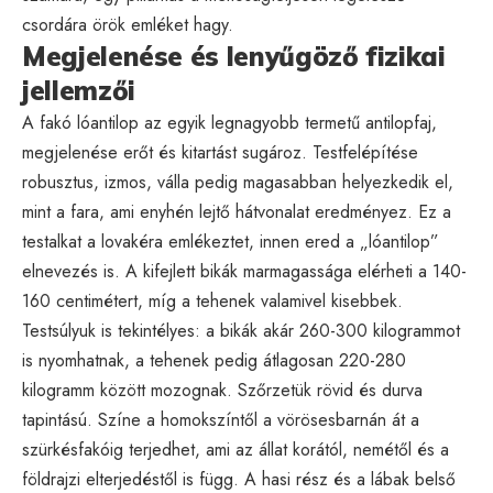
csordára örök emléket hagy.
Megjelenése és lenyűgöző fizikai
jellemzői
A fakó lóantilop az egyik legnagyobb termetű antilopfaj,
megjelenése erőt és kitartást sugároz. Testfelépítése
robusztus, izmos, válla pedig magasabban helyezkedik el,
mint a fara, ami enyhén lejtő hátvonalat eredményez. Ez a
testalkat a lovakéra emlékeztet, innen ered a „lóantilop”
elnevezés is. A kifejlett bikák marmagassága elérheti a 140-
160 centimétert, míg a tehenek valamivel kisebbek.
Testsúlyuk is tekintélyes: a bikák akár 260-300 kilogrammot
is nyomhatnak, a tehenek pedig átlagosan 220-280
kilogramm között mozognak. Szőrzetük rövid és durva
tapintású. Színe a homokszíntől a vörösesbarnán át a
szürkésfakóig terjedhet, ami az állat korától, nemétől és a
földrajzi elterjedéstől is függ. A hasi rész és a lábak belső