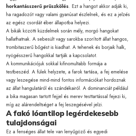
horkantásszerű prüszkölés
. Ezt a hangot akkor adják ki,
ha ragadozót vagy valami gyanúsat észlelnek, és ez a jelzés
az egész csordát éber állapotba helyezi.
A bikák közötti küzdelmek során mély, morgó hangokat
hallathatnak. A sebesült vagy sarokba szorított állat hangos,
trombitaszerű bőgést is kiadhat. A tehenek és borjaik halk,
nyögésszerű hangokkal tartják a kapcsolatot.
A kommunikációjuk sokkal kifinomultabb formája a
testbeszéd. A fülek helyzete, a farok tartása, a fej emelése
vagy leszegése mind-mind fontos információkat hordoznak
az állat hangulatáról és szándékairól. A dominanciát például
a bika magasan tartott fejjel és merev testtartással fejezi ki,
míg az alárendeltséget a fej leszegésével jelzi.
A fakó lóantilop legérdekesebb
tulajdonságai
Ez a fenséges állat tele van lenyűgöző és egyedi