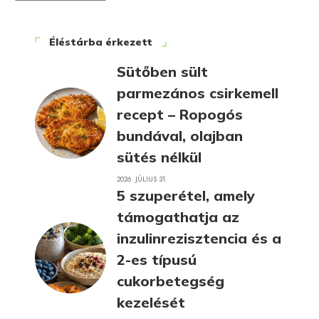
Éléstárba érkezett
Sütőben sült
parmezános csirkemell
recept – Ropogós
bundával, olajban
sütés nélkül
2026. JÚLIUS 31.
5 szuperétel, amely
támogathatja az
inzulinrezisztencia és a
2-es típusú
cukorbetegség
kezelését