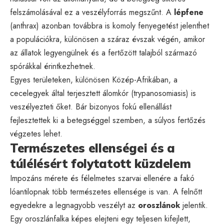
felszámolásával ez a veszélyforrás megszűnt. A
lépfene
(anthrax) azonban továbbra is komoly fenyegetést jelenthet
a populációkra, különösen a száraz évszak végén, amikor
az állatok legyengülnek és a fertőzött talajból származó
spórákkal érintkezhetnek.
Egyes területeken, különösen Közép-Afrikában, a
cecelegyek által terjesztett álomkór (trypanosomiasis) is
veszélyezteti őket. Bár bizonyos fokú ellenállást
fejlesztettek ki a betegséggel szemben, a súlyos fertőzés
végzetes lehet.
Természetes ellenségei és a
túlélésért folytatott küzdelem
Impozáns mérete és félelmetes szarvai ellenére a fakó
lóantilopnak több természetes ellensége is van. A felnőtt
egyedekre a legnagyobb veszélyt az
oroszlánok
jelentik.
Egy oroszlánfalka képes elejteni egy teljesen kifejlett,