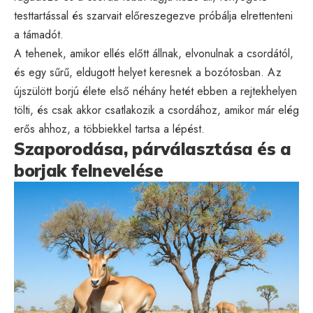
testtartással és szarvait előreszegezve próbálja elrettenteni
a támadót.
A tehenek, amikor ellés előtt állnak, elvonulnak a csordától,
és egy sűrű, eldugott helyet keresnek a bozótosban. Az
újszülött borjú élete első néhány hetét ebben a rejtekhelyen
tölti, és csak akkor csatlakozik a csordához, amikor már elég
erős ahhoz, a többiekkel tartsa a lépést.
Szaporodása, párválasztása és a
borjak felnevelése