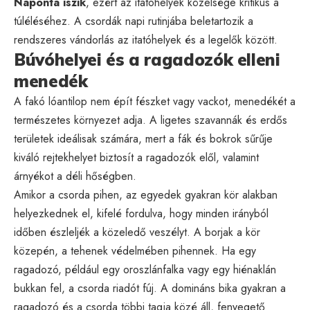
Naponta iszik
, ezért az itatóhelyek közelsége kritikus a
túléléséhez. A csordák napi rutinjába beletartozik a
rendszeres vándorlás az itatóhelyek és a legelők között.
Búvóhelyei és a ragadozók elleni
menedék
A fakó lóantilop nem épít fészket vagy vackot, menedékét a
természetes környezet adja. A ligetes szavannák és erdős
területek ideálisak számára, mert a fák és bokrok sűrűje
kiváló rejtekhelyet biztosít a ragadozók elől, valamint
árnyékot a déli hőségben.
Amikor a csorda pihen, az egyedek gyakran kör alakban
helyezkednek el, kifelé fordulva, hogy minden irányból
időben észleljék a közeledő veszélyt. A borjak a kör
közepén, a tehenek védelmében pihennek. Ha egy
ragadozó, például egy oroszlánfalka vagy egy hiénaklán
bukkan fel, a csorda riadót fúj. A domináns bika gyakran a
ragadozó és a csorda többi tagja közé áll, fenyegető