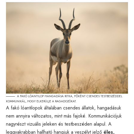
A FAKÓ LÓANTILOP HANGADÁSA RITKA, FŐKÉNT CSENDES TESTBESZÉDDEL
KOMMUNIKÁL, HOGY ELKERÜLJE A RAGADOZÓKAT.
A fakó lóantilopok általában csendes állatok, hangadásuk
nem annyira változatos, mint más fajoké. Kommunikációjuk
nagyrészt vizuális jeleken és testbeszéden alapul. A
leggyakrabban hallható hangjuk a veszélyt jelző
éles,