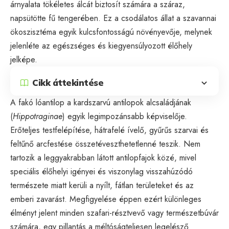
árnyalata tökéletes álcát biztosít számára a száraz,
napsütötte fű tengerében. Ez a csodálatos állat a szavannai
ökoszisztéma egyik kulcsfontosságú növényevője, melynek
jelenléte az egészséges és kiegyensúlyozott élőhely
jelképe.
Cikk áttekintése
A fakó lóantilop a kardszarvú antilopok alcsaládjának
(
Hippotraginae
) egyik legimpozánsabb képviselője.
Erőteljes testfelépítése, hátrafelé ívelő, gyűrűs szarvai és
feltűnő arcfestése összetéveszthetetlenné teszik. Nem
tartozik a leggyakrabban látott antilopfajok közé, mivel
speciális élőhelyi igényei és viszonylag visszahúzódó
természete miatt kerüli a nyílt, fátlan területeket és az
emberi zavarást. Megfigyelése éppen ezért különleges
élményt jelent minden szafari-résztvevő vagy természetbúvár
számára, egy pillantás a méltóságteljesen legelésző