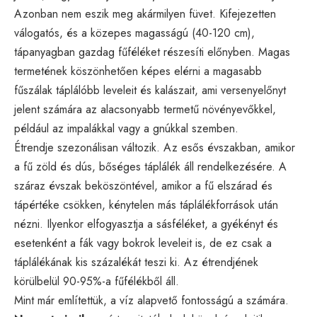
Azonban nem eszik meg akármilyen füvet. Kifejezetten
válogatós, és a közepes magasságú (40-120 cm),
tápanyagban gazdag fűféléket részesíti előnyben. Magas
termetének köszönhetően képes elérni a magasabb
fűszálak táplálóbb leveleit és kalászait, ami versenyelőnyt
jelent számára az alacsonyabb termetű növényevőkkel,
például az impalákkal vagy a gnúkkal szemben.
Étrendje szezonálisan változik. Az esős évszakban, amikor
a fű zöld és dús, bőséges táplálék áll rendelkezésére. A
száraz évszak beköszöntével, amikor a fű elszárad és
tápértéke csökken, kénytelen más táplálékforrások után
nézni. Ilyenkor elfogyasztja a sásféléket, a gyékényt és
esetenként a fák vagy bokrok leveleit is, de ez csak a
táplálékának kis százalékát teszi ki. Az étrendjének
körülbelül 90-95%-a fűfélékből áll.
Mint már említettük, a víz alapvető fontosságú a számára.