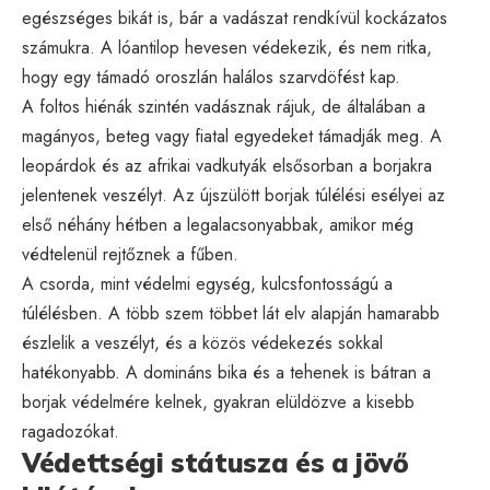
egészséges bikát is, bár a vadászat rendkívül kockázatos
számukra. A lóantilop hevesen védekezik, és nem ritka,
hogy egy támadó oroszlán halálos szarvdöfést kap.
A foltos hiénák szintén vadásznak rájuk, de általában a
magányos, beteg vagy fiatal egyedeket támadják meg. A
leopárdok és az afrikai vadkutyák elsősorban a borjakra
jelentenek veszélyt. Az újszülött borjak túlélési esélyei az
első néhány hétben a legalacsonyabbak, amikor még
védtelenül rejtőznek a fűben.
A csorda, mint védelmi egység, kulcsfontosságú a
túlélésben. A több szem többet lát elv alapján hamarabb
észlelik a veszélyt, és a közös védekezés sokkal
hatékonyabb. A domináns bika és a tehenek is bátran a
borjak védelmére kelnek, gyakran elüldözve a kisebb
ragadozókat.
Védettségi státusza és a jövő