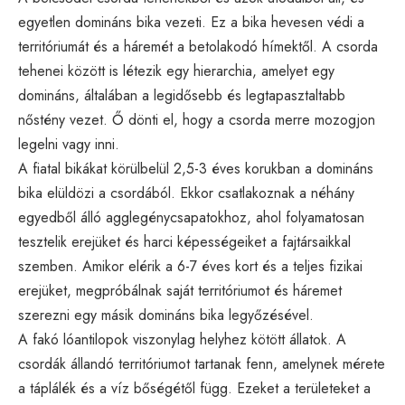
egyetlen domináns bika vezeti. Ez a bika hevesen védi a
territóriumát és a háremét a betolakodó hímektől. A csorda
tehenei között is létezik egy hierarchia, amelyet egy
domináns, általában a legidősebb és legtapasztaltabb
nőstény vezet. Ő dönti el, hogy a csorda merre mozogjon
legelni vagy inni.
A fiatal bikákat körülbelül 2,5-3 éves korukban a domináns
bika elüldözi a csordából. Ekkor csatlakoznak a néhány
egyedből álló agglegénycsapatokhoz, ahol folyamatosan
tesztelik erejüket és harci képességeiket a fajtársaikkal
szemben. Amikor elérik a 6-7 éves kort és a teljes fizikai
erejüket, megpróbálnak saját territóriumot és háremet
szerezni egy másik domináns bika legyőzésével.
A fakó lóantilopok viszonylag helyhez kötött állatok. A
csordák állandó territóriumot tartanak fenn, amelynek mérete
a táplálék és a víz bőségétől függ. Ezeket a területeket a