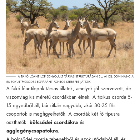
A FAKÓ LÓANTILOP BONYOLULT TÁRSAS STRUKTÚRÁBAN ÉL, AHOL DOMINANCIA
ÉS EGYÜTTMŰKÖDÉS EGYARÁNT FONTOS SZEREPET JÁTSZIK.
A fakó lóantilopok társas állatok, amelyek jól szervezett, de
viszonylag kis méretű csordákban élnek. A tipikus csorda 5-
15 egyedből áll, bár ritkán nagyobb, akár 30-35 fős
csoportok is megfigyelhetők. A csordák két fő típusra
oszthatók:
bölcsődei csordákra
és
agglegénycsapatokra
.
A bölcsődei csorda tehenekből és azok utódaiból áll, és