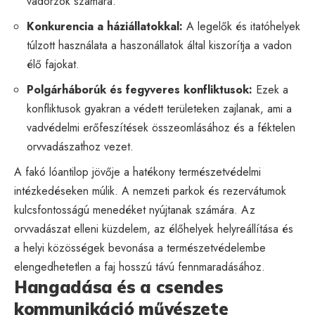
vadorzók számára.
Konkurencia a háziállatokkal:
A legelők és itatóhelyek
túlzott használata a haszonállatok által kiszorítja a vadon
élő fajokat.
Polgárháborúk és fegyveres konfliktusok:
Ezek a
konfliktusok gyakran a védett területeken zajlanak, ami a
vadvédelmi erőfeszítések összeomlásához és a féktelen
orvvadászathoz vezet.
A fakó lóantilop jövője a hatékony természetvédelmi
intézkedéseken múlik. A nemzeti parkok és rezervátumok
kulcsfontosságú menedéket nyújtanak számára. Az
orvvadászat elleni küzdelem, az élőhelyek helyreállítása és
a helyi közösségek bevonása a természetvédelembe
elengedhetetlen a faj hosszú távú fennmaradásához.
Hangadása és a csendes
kommunikáció művészete