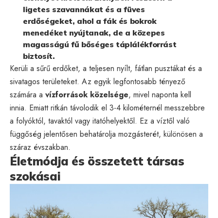
ligetes szavannákat és a füves
erdőségeket, ahol a fák és bokrok
menedéket nyújtanak, de a közepes
magasságú fű bőséges táplálékforrást
biztosít.
Kerüli a sűrű erdőket, a teljesen nyílt, fátlan pusztákat és a
sivatagos területeket. Az egyik legfontosabb tényező
számára a
vízforrások közelsége
, mivel naponta kell
innia. Emiatt ritkán távolodik el 3-4 kilométernél messzebbre
a folyóktól, tavaktól vagy itatóhelyektől. Ez a víztől való
függőség jelentősen behatárolja mozgásterét, különösen a
száraz évszakban.
Életmódja és összetett társas
szokásai