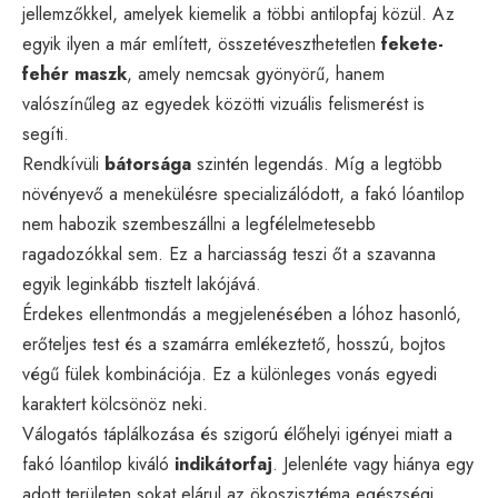
jellemzőkkel, amelyek kiemelik a többi antilopfaj közül. Az
egyik ilyen a már említett, összetéveszthetetlen
fekete-
fehér maszk
, amely nemcsak gyönyörű, hanem
valószínűleg az egyedek közötti vizuális felismerést is
segíti.
Rendkívüli
bátorsága
szintén legendás. Míg a legtöbb
növényevő a menekülésre specializálódott, a fakó lóantilop
nem habozik szembeszállni a legfélelmetesebb
ragadozókkal sem. Ez a harciasság teszi őt a szavanna
egyik leginkább tisztelt lakójává.
Érdekes ellentmondás a megjelenésében a lóhoz hasonló,
erőteljes test és a szamárra emlékeztető, hosszú, bojtos
végű fülek kombinációja. Ez a különleges vonás egyedi
karaktert kölcsönöz neki.
Válogatós táplálkozása és szigorú élőhelyi igényei miatt a
fakó lóantilop kiváló
indikátorfaj
. Jelenléte vagy hiánya egy
adott területen sokat elárul az ökoszisztéma egészségi