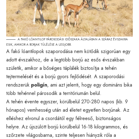
A FAKÓ LÓANTILOP PÁROSODÁSI IDŐSZAKA ÁLTALÁBAN A SZÁRAZ ÉVSZAKRA
ESIK, AMIKOR A BORJAK TÚLÉLÉSE A LEGJOBB.
A fakó lóantilopok szaporodása nem kötődik szigorúan egy
adott évszakhoz, de a legtöbb borjú az esős évszakban
születik, amikor a bőséges táplálék biztosítja a tehén
tejtermelését és a borjú gyors fejlődését. A szaporodási
rendszerük
poligín
, ami azt jelenti, hogy egy domináns bika
több tehénnel párosodik a territóriumán belül.
A tehén évente egyszer, körülbelül 270-280 napos (kb. 9
hónapos) vemhesség után ad életet egyetlen borjúnak. Az
elléshez elvonul a csordától egy félreeső, biztonságos
helyre. Az újszülött borjú körülbelül 16-18 kilogrammos, és
szőrzete világosbarna, szinte teljesen hiányzik róla a