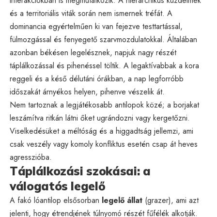
interakciókban is megmutatkozik. A hierarchikus küzdelmek
és a territoriális viták során nem ismernek tréfát. A
dominancia egyértelműen ki van fejezve testtartással,
fülmozgással és fenyegető szarvmozdulatokkal. Általában
azonban békésen legelésznek, napjuk nagy részét
táplálkozással és pihenéssel töltik. A legaktívabbak a kora
reggeli és a késő délutáni órákban, a nap legforróbb
időszakát árnyékos helyen, pihenve vészelik át.
Nem tartoznak a legjátékosabb antilopok közé; a borjakat
leszámítva ritkán látni őket ugrándozni vagy kergetőzni.
Viselkedésüket a méltóság és a higgadtság jellemzi, ami
csak veszély vagy komoly konfliktus esetén csap át heves
agresszióba.
Táplálkozási szokásai: a
válogatós legelő
A fakó lóantilop elsősorban
legelő állat
(grazer), ami azt
jelenti, hogy étrendjének túlnyomó részét fűfélék alkotják.