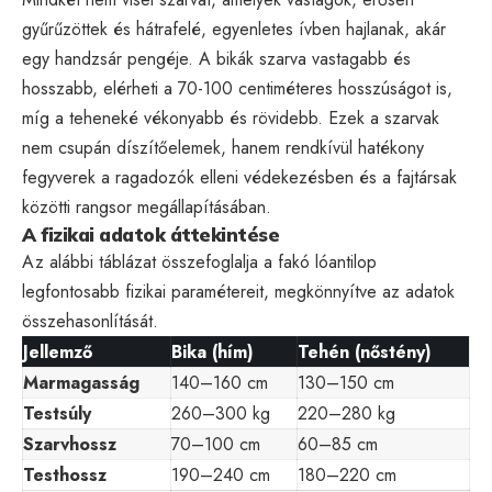
gyűrűzöttek és hátrafelé, egyenletes ívben hajlanak, akár
egy handzsár pengéje. A bikák szarva vastagabb és
hosszabb, elérheti a 70-100 centiméteres hosszúságot is,
míg a teheneké vékonyabb és rövidebb. Ezek a szarvak
nem csupán díszítőelemek, hanem rendkívül hatékony
fegyverek a ragadozók elleni védekezésben és a fajtársak
közötti rangsor megállapításában.
A fizikai adatok áttekintése
Az alábbi táblázat összefoglalja a fakó lóantilop
legfontosabb fizikai paramétereit, megkönnyítve az adatok
összehasonlítását.
Jellemző
Bika (hím)
Tehén (nőstény)
Marmagasság
140–160 cm
130–150 cm
Testsúly
260–300 kg
220–280 kg
Szarvhossz
70–100 cm
60–85 cm
Testhossz
190–240 cm
180–220 cm