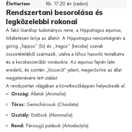
Élettartam
Kb. 17-20 év (vadon)
Rendszertani besorolása és
legközelebbi rokonai
A fakó lóantilop tudományos neve, a
Hippotragus equinus
,
tökéletesen leírja az állatot. A
Hippotragus
nemzetségnév a
görög „hippos” (ló) és „tragos” (kecske) szavak
összetételéből származik, utalva a lóhoz hasonló testalkatra
és a kecskeszerűbb vonásokra. Az
equinus
fajnév latin
eredetű, és szintén „lószerűt” jelent, megerősítve az állat
megjelenésére tett utalást.
A rendszertan világában a következőképpen helyezkedik el:
Ország:
Állatok (
Animalia
)
Törzs:
Gerinchúrosok (
Chordata
)
Osztály:
Emlősök (
Mammalia
)
Rend:
Párosujjú patások (
Artiodactyla
)