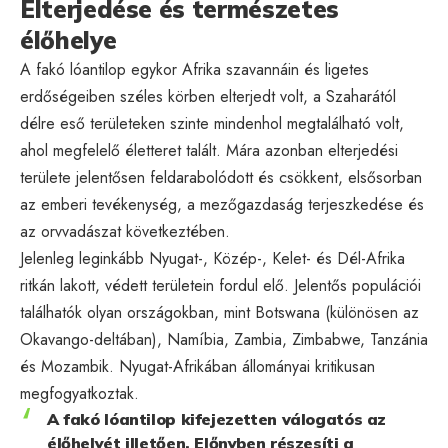
Elterjedése és természetes
élőhelye
A fakó lóantilop egykor Afrika szavannáin és ligetes
erdőségeiben széles körben elterjedt volt, a Szaharától
délre eső területeken szinte mindenhol megtalálható volt,
ahol megfelelő életteret talált. Mára azonban elterjedési
területe jelentősen feldarabolódott és csökkent, elsősorban
az emberi tevékenység, a mezőgazdaság terjeszkedése és
az orvvadászat következtében.
Jelenleg leginkább Nyugat-, Közép-, Kelet- és Dél-Afrika
ritkán lakott, védett területein fordul elő. Jelentős populációi
találhatók olyan országokban, mint Botswana (különösen az
Okavango-deltában), Namíbia, Zambia, Zimbabwe, Tanzánia
és Mozambik. Nyugat-Afrikában állományai kritikusan
megfogyatkoztak.
A fakó lóantilop kifejezetten válogatós az
élőhelyét illetően. Előnyben részesíti a