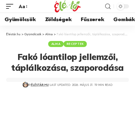
Aa
Gyümölcsök
Zöldségek
Fűszerek
Gombá
Éléstár.hu
>
Gyümölcsök
>
Alma
>
Fakó lóantilop jellemzői, táplálkozása, szaporodása
ALMA
RECEPTEK
Fakó lóantilop jellemzői,
táplálkozása, szaporodása
BY
ÉLÉSTÁR.HU
LAST UPDATED: 2026. MÁJUS 31.
19 MIN READ