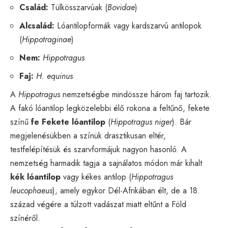
Család:
Tülkösszarvúak (
Bovidae
)
Alcsalád:
Lóantilopformák vagy kardszarvú antilopok
(
Hippotraginae
)
Nem:
Hippotragus
Faj:
H. equinus
A
Hippotragus
nemzetségbe mindössze három faj tartozik.
A fakó lóantilop legközelebbi élő rokona a feltűnő, fekete
színű
fe Fekete lóantilop
(
Hippotragus niger
). Bár
megjelenésükben a színük drasztikusan eltér,
testfelépítésük és szarvformájuk nagyon hasonló. A
nemzetség harmadik tagja a sajnálatos módon már kihalt
kék lóantilop
vagy kékes antilop (
Hippotragus
leucophaeus
), amely egykor Dél-Afrikában élt, de a 18.
század végére a túlzott vadászat miatt eltűnt a Föld
színéről.