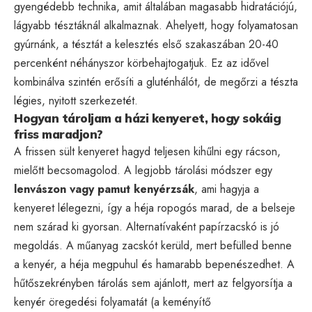
gyengédebb technika, amit általában magasabb hidratációjú,
lágyabb tésztáknál alkalmaznak. Ahelyett, hogy folyamatosan
gyúrnánk, a tésztát a kelesztés első szakaszában 20-40
percenként néhányszor körbehajtogatjuk. Ez az idővel
kombinálva szintén erősíti a gluténhálót, de megőrzi a tészta
légies, nyitott szerkezetét.
Hogyan tároljam a házi kenyeret, hogy sokáig
friss maradjon?
A frissen sült kenyeret hagyd teljesen kihűlni egy rácson,
mielőtt becsomagolod. A legjobb tárolási módszer egy
lenvászon vagy pamut kenyérzsák
, ami hagyja a
kenyeret lélegezni, így a héja ropogós marad, de a belseje
nem szárad ki gyorsan. Alternatívaként papírzacskó is jó
megoldás. A műanyag zacskót kerüld, mert befülled benne
a kenyér, a héja megpuhul és hamarabb bepenészedhet. A
hűtőszekrényben tárolás sem ajánlott, mert az felgyorsítja a
kenyér öregedési folyamatát (a keményítő