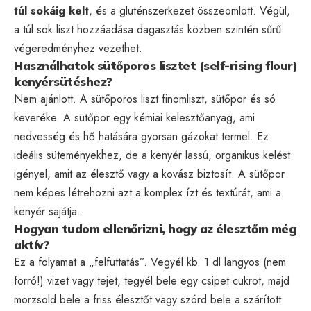
túl sokáig kelt
, és a gluténszerkezet összeomlott. Végül,
a túl sok liszt hozzáadása dagasztás közben szintén sűrű
végeredményhez vezethet.
Használhatok sütőporos lisztet (self-rising flour)
kenyérsütéshez?
Nem ajánlott. A sütőporos liszt finomliszt, sütőpor és só
keveréke. A sütőpor egy kémiai kelesztőanyag, ami
nedvesség és hő hatására gyorsan gázokat termel. Ez
ideális süteményekhez, de a kenyér lassú, organikus kelést
igényel, amit az élesztő vagy a kovász biztosít. A sütőpor
nem képes létrehozni azt a komplex ízt és textúrát, ami a
kenyér sajátja.
Hogyan tudom ellenőrizni, hogy az élesztőm még
aktív?
Ez a folyamat a „felfuttatás”. Vegyél kb. 1 dl langyos (nem
forró!) vizet vagy tejet, tegyél bele egy csipet cukrot, majd
morzsold bele a friss élesztőt vagy szórd bele a szárított