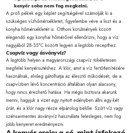
kenyér soha nem fog megkelni.
A profi pékek egy képlet segítségével számolják ki a
szükséges vízhőmérsékletet, figyelembe véve a liszt és a
konyha hőmérsékletét is. Otthoni körülmények között
elegendő egy konyhai hőmérővel ellenőrizni, hogy a víz
nagyjából 28-35°C közötti legyen a legtöbb recepthez.
Csapvíz vagy ásványvíz?
A legtöbb helyen a magyarországi csapvíz tökéletesen
megfelel kenyérsütéshez. A klór, amit a víz fertőtlenítésére
használnak, elvileg gátolhatja az élesztő működését, de a
csapvízben lévő koncentráció általában olyan alacsony,
hogy nincs érezhető hatása. Ha mégis biztosra akarunk
menni, hagyjuk a vizet egy nyitott edényben állni egy-két
órát, és a klór nagy része elpárolog belőle. Szűrt víz vagy
szénsavmentes ásványvíz használata felesleges, nem fog
jobb kenyeret eredményezni.
A kenyér ereje: a só, mint ízfokozó