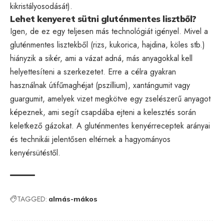
kikristályosodását).
Lehet kenyeret sütni gluténmentes lisztből?
Igen, de ez egy teljesen más technológiát igényel. Mivel a
gluténmentes lisztekből (rizs, kukorica, hajdina, köles stb.)
hiányzik a sikér, ami a vázat adná, más anyagokkal kell
helyettesíteni a szerkezetet. Erre a célra gyakran
használnak útifűmaghéjat (pszillium), xantángumit vagy
guargumit, amelyek vizet megkötve egy zselészerű anyagot
képeznek, ami segít csapdába ejteni a kelesztés során
keletkező gázokat. A gluténmentes kenyérreceptek arányai
és technikái jelentősen eltérnek a hagyományos
kenyérsütéstől.
TAGGED:
almás-mákos