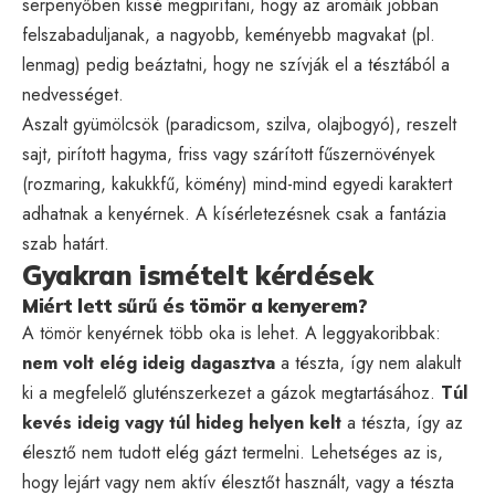
serpenyőben kissé megpirítani, hogy az aromáik jobban
felszabaduljanak, a nagyobb, keményebb magvakat (pl.
lenmag) pedig beáztatni, hogy ne szívják el a tésztából a
nedvességet.
Aszalt gyümölcsök (paradicsom, szilva, olajbogyó), reszelt
sajt, pirított hagyma, friss vagy szárított fűszernövények
(rozmaring, kakukkfű, kömény) mind-mind egyedi karaktert
adhatnak a kenyérnek. A kísérletezésnek csak a fantázia
szab határt.
Gyakran ismételt kérdések
Miért lett sűrű és tömör a kenyerem?
A tömör kenyérnek több oka is lehet. A leggyakoribbak:
nem volt elég ideig dagasztva
a tészta, így nem alakult
ki a megfelelő gluténszerkezet a gázok megtartásához.
Túl
kevés ideig vagy túl hideg helyen kelt
a tészta, így az
élesztő nem tudott elég gázt termelni. Lehetséges az is,
hogy lejárt vagy nem aktív élesztőt használt, vagy a tészta