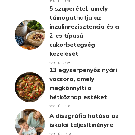
2026. JÚLIUS 31.
5 szuperétel, amely
támogathatja az
inzulinrezisztencia és a
2-es típusú
cukorbetegség
kezelését
2026. JÚLIUS 28.
13 egyserpenyős nyári
vacsora, amely
megkönnyíti a
hétköznap estéket
2026. JÚLIUS 10.
A diszgráfia hatása az
iskolai teljesítményre
2026. JÚNIUS 15.