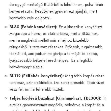
de egy jó minőségű BL55-ből is lehet finom, puha fehér
kenyeret sütni. Kezdőknek gyakran ezt ajánlják, mert
könnyebb vele dolgozni.
BL80 (Fehér kenyérliszt):
Ez a klasszikus kenyérliszt.
Magasabb a hamu- és sikértartalma, mint a BL55-nek,
mert a magbelső mellett már a héjhoz közelebbi
rétegekből is tartalmaz részeket. Erősebb, rugalmasabb
tésztát ad, ami jobban megtartja a formáját és szebb,
lyukacsosabb bélzetet eredményez. Ez a legtöbb
kenyérrecept alapja.
BL112 (Félfehér kenyérliszt):
Még több korpás részt
tartalmaz, színe sötétebb, íze karakteresebb. Több vizet
vesz fel, mint a fehérebb lisztek.
Teljes kiőrlésű búzaliszt (Graham-liszt, TBL300):
Itt
a teljes gabonaszemet megőrlik, beleértve a korpát és a