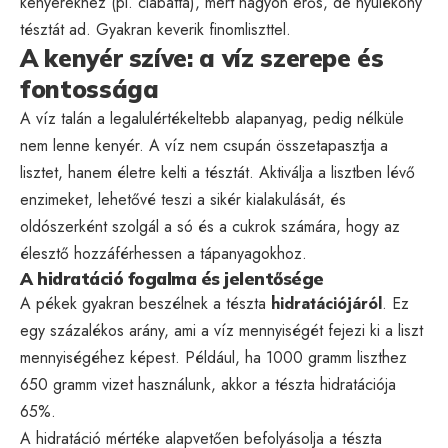
kenyerekhez (pl. ciabatta), mert nagyon erős, de nyúlékony
tésztát ad. Gyakran keverik finomliszttel.
A kenyér szíve: a víz szerepe és
fontossága
A víz talán a legalulértékeltebb alapanyag, pedig nélküle
nem lenne kenyér. A víz nem csupán összetapasztja a
lisztet, hanem életre kelti a tésztát. Aktiválja a lisztben lévő
enzimeket, lehetővé teszi a sikér kialakulását, és
oldószerként szolgál a só és a cukrok számára, hogy az
élesztő hozzáférhessen a tápanyagokhoz.
A hidratáció fogalma és jelentősége
A pékek gyakran beszélnek a tészta
hidratációjáról
. Ez
egy százalékos arány, ami a víz mennyiségét fejezi ki a liszt
mennyiségéhez képest. Például, ha 1000 gramm liszthez
650 gramm vizet használunk, akkor a tészta hidratációja
65%.
A hidratáció mértéke alapvetően befolyásolja a tészta