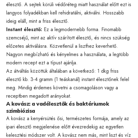
élesztő. A sejtek körüli védőréteg miatt használat előtt ezt is
langyos folyadékban kell rehidratálni, aktiválni. Hosszabb
ideig eláll, mint a friss élesztő.
Instant élesztő:
Ez a legmodernebb forma. Finomabb
szemcséjű, mint az aktív szárított élesztő, és nincs szükség
előzetes aktiválásra. Közvetlenül a liszthez keverhető.
Nagyon megbízható és kényelmes a használata, a legtöbb
modern recept ezt a típust ajánlja.
Az átváltás közöttük általában a következő: 1 dkg friss
élesztő kb. 3-4 gramm (1 teáskanál) instant élesztőnek felel
meg. Mindig érdemes követni a csomagoláson vagy a
receptben megadott arányokat.
A kovász: a vadélesztők és baktériumok
szimbiózisa
A kovász a kenyérsütés ősi, természetes formája, amely az
ipari élesztő megjelenése előtt évezredekig az egyetlen
kelesztési módszer volt. A kovász nem más, mint liszt és víz