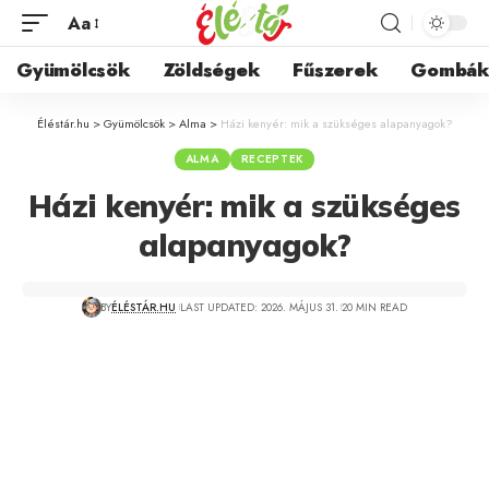
Aa
Gyümölcsök
Zöldségek
Fűszerek
Gombá
Éléstár.hu
>
Gyümölcsök
>
Alma
>
Házi kenyér: mik a szükséges alapanyagok?
ALMA
RECEPTEK
Házi kenyér: mik a szükséges
alapanyagok?
BY
ÉLÉSTÁR.HU
LAST UPDATED: 2026. MÁJUS 31.
20 MIN READ