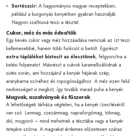
Sertészsír:
A hagyományos magyar receptekben,
például a burgonyás kenyérben gyakran használják.
Nagyon szaftossá teszi a tésztát.
Cukor, méz és más édesítők
Egy kevés cukor vagy méz hozzáadása nemcsak az ízt teszi
kellemesebbé, hanem több funkciót is betölt. Egyrészt
extra táplálékot biztosít az élesztőnek
, felgyorsítva a
kelési folyamatot. Másrészt a cukrok karamellizálódnak a
sütés során, ami hozzájárul a kenyér héjának szép,
aranybarna színéhez és ropogósságához. A méz ezen felül
nedvességet is megköt, így tovább marad puha a kenyér.
Magvak, aszalványok és fűszerek
A lehetőségek tárháza végtelen, ha a kenyér ízesítéséről
van szó. Lenmag, szezámmag, napraforgómag, tökmag,
dió, mogyoró – mind mehetnek a tésztába vagy a kenyér
tetejére szórva. A magvakat érdemes előzetesen száraz