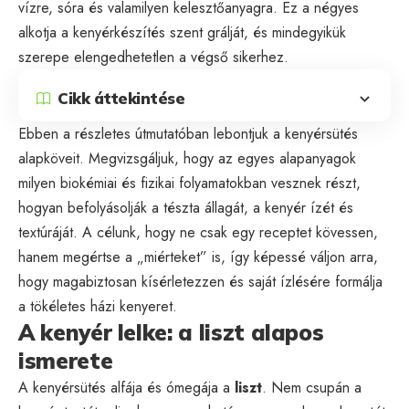
vízre, sóra és valamilyen kelesztőanyagra. Ez a négyes
alkotja a kenyérkészítés szent grálját, és mindegyikük
szerepe elengedhetetlen a végső sikerhez.
Cikk áttekintése
Ebben a részletes útmutatóban lebontjuk a kenyérsütés
alapköveit. Megvizsgáljuk, hogy az egyes alapanyagok
milyen biokémiai és fizikai folyamatokban vesznek részt,
hogyan befolyásolják a tészta állagát, a kenyér ízét és
textúráját. A célunk, hogy ne csak egy receptet kövessen,
hanem megértse a „miérteket” is, így képessé váljon arra,
hogy magabiztosan kísérletezzen és saját ízlésére formálja
a tökéletes házi kenyeret.
A kenyér lelke: a liszt alapos
ismerete
A kenyérsütés alfája és ómegája a
liszt
. Nem csupán a