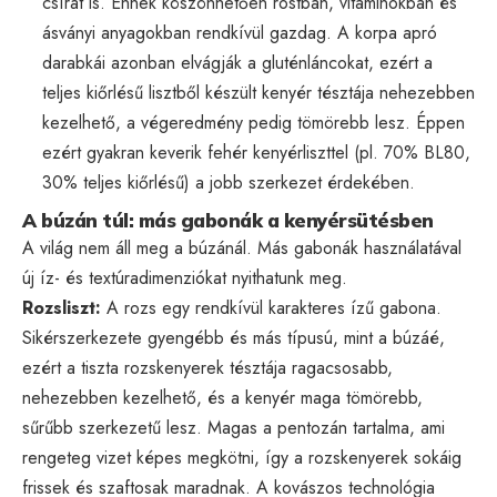
csírát is. Ennek köszönhetően rostban, vitaminokban és
ásványi anyagokban rendkívül gazdag. A korpa apró
darabkái azonban elvágják a gluténláncokat, ezért a
teljes kiőrlésű lisztből készült kenyér tésztája nehezebben
kezelhető, a végeredmény pedig tömörebb lesz. Éppen
ezért gyakran keverik fehér kenyérliszttel (pl. 70% BL80,
30% teljes kiőrlésű) a jobb szerkezet érdekében.
A búzán túl: más gabonák a kenyérsütésben
A világ nem áll meg a búzánál. Más gabonák használatával
új íz- és textúradimenziókat nyithatunk meg.
Rozsliszt:
A rozs egy rendkívül karakteres ízű gabona.
Sikérszerkezete gyengébb és más típusú, mint a búzáé,
ezért a tiszta rozskenyerek tésztája ragacsosabb,
nehezebben kezelhető, és a kenyér maga tömörebb,
sűrűbb szerkezetű lesz. Magas a pentozán tartalma, ami
rengeteg vizet képes megkötni, így a rozskenyerek sokáig
frissek és szaftosak maradnak. A kovászos technológia