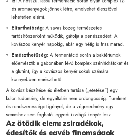
Íz:
A hosszú, lassú fermentáció során olyan komplex íz-
és aromaanyagok jönnek létre, amelyeket élesztővel
lehetetlen elérni.
Eltarthatóság:
A savas közeg természetes
tartósítószerként működik, gátolja a penészedést. A
kovászos kenyér napokig, akár egy hétig is friss marad.
Emészthetőség:
A fermentáció során a baktériumok
előemésztik a gabonában lévő komplex szénhidrátokat és
a glutént, így a kovászos kenyér sokak számára
könnyebben emészthető.
A kovász készítése és életben tartása („etetése”) egy
külön tudomány, de egyáltalán nem ördöngösség. Türelmet
és rendszerességet igényel, de a végeredmény egy
semmihez sem fogható, egyedi ízvilágú kenyér lesz.
Az ötödik elem: zsiradékok,
édesítők és egyéb finomságok