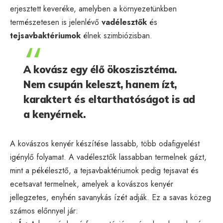
erjesztett keveréke, amelyben a környezetünkben
természetesen is jelenlévő
vadélesztők
és
tejsavbaktériumok
élnek szimbiózisban.
A kovász egy élő ökoszisztéma.
Nem csupán keleszt, hanem ízt,
karaktert és eltarthatóságot is ad
a kenyérnek.
A kovászos kenyér készítése lassabb, több odafigyelést
igénylő folyamat. A vadélesztők lassabban termelnek gázt,
mint a pékélesztő, a tejsavbaktériumok pedig tejsavat és
ecetsavat termelnek, amelyek a kovászos kenyér
jellegzetes, enyhén savanykás ízét adják. Ez a savas közeg
számos előnnyel jár: