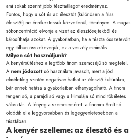
ami sokak szerint jobb tésztaállagot eredményez.
Fontos, hogy a sót és az élesztőt (különösen a friss
élesztőt) ne érintkeztessük közvetlenül, töményen. A magas
sókoncentráció elvonja a vizet az élesztősejtekből és
károsíthatja azokat. A gyakorlatban, ha a tészta összetevőit
egy tálban összekeverjük, ez a veszély minimális.
Milyen sót használjunk?
A kenyérsütéshez a legtöbb finom szemcséjű só megfelel.
A
nem jódozott
só használata javasolt, mert a jód
elméletileg szintén negatívan hathat az élesztő kultúrákra,
bár ennek hatása a gyakorlatban elhanyagolható. A finom
tengeri só, a parajdi só vagy a Himalája só mind tökéletes
választás. A lényeg a szemcseméret: a finomra őrölt só
oldódik el a leggyorsabban és legegyenletesebben a
tésztában.
A kenyér szelleme: az élesztő és a