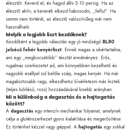
élesztőt. Keverd el, és hagyd állni 5-10 percig. Ha az
élesztő aktív, a keverék elkezd habosodni, „felfut”. Ha
semmi nem történik, az élesztő valószínűleg már nem
használható.
Melyik a legjobb liszt kezdőknek?
Kezdőként a legjobb választás egy jó minőségű
BL80
jelzésű fehér kenyérliszt
. Ennek magas a sikértartalma,
ami egy „megbocsátóbb” tésztát eredményez. Erős,
rugalmas szerkezetet ad, ami könnyebben kezelhető és
nagyobb eséllyel sül belőle szép, magas kenyér. Ha már
magabiztosabb vagy, elkezdhetsz kísérletezni más lisztek
(teljes kiőrlésű, rozs) hozzáadásával kisebb arányban.
Mi a különbség a dagasztás és a hajtogatás
között?
A
dagasztás
egy intenzív mechanikai folyamat, amelynek
célja a gluténszerkezet gyors kialakítása és megerősítése.
Ez történhet kézzel vagy géppel. A
hajtogatás
egy sokkal