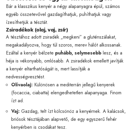
Bár a klasszikus kenyér a négy alapanyagra épül, számos
egyéb összetevővel gazdagíthatjuk, puhíthatjuk vagy
ízesíthetjük a tésztát.
Zsiradékok (olaj, vaj, zsír)
A tésztához adott zsiradék „megkeni” a gluténszálakat,
megakadályozva, hogy túl szoros, merev hálót alkossanak.
Ezáltal a kenyér bélzete
puhább, selymesebb
lesz, és a
héja is vékonyabb, omlósabb. A zsiradékok emellett javítják
a kenyér eltarthatóságát is, mert lassítják a
nedvességvesztést.
Olívaolaj:
Különösen a mediterrán jellegű kenyerek
(focaccia, ciabatta) elengedhetetlen alapanyaga. Finom
ízt ad.
Vaj:
Gazdag, telt ízt kölcsönöz a kenyérnek. A kalácsok,
briósok tésztájában alapvető, de egy egyszerű fehér
kenyérben is csodákat tesz.