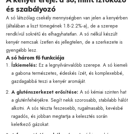
és szabályozó
A só látszólag csekély mennyiségben van jelen a kenyérben
(általában a liszt tömegének 1.8-2.2%-a), de a szerepe
rendkívül sokrétű és elhagyhatatlan. A só nélkül készült
kenyér nemcsak ízetlen és jellegtelen, de a szerkezete is
gyengébb lesz.
A só három fő funkciója
Ízkiemelés:
Ez a legnyilvánvalóbb szerepe. A só kiemeli
a gabona természetes, édeskés ízét, és komplexebbé,
gazdagabbá teszi a kenyér aromáját.
A gluténszerkezet erősítése:
A só kémiai szinten hat
a gluténfehérjékre. Segít nekik szorosabb, stabilabb hálót
alkotni. A sós tészta feszesebb, rugalmasabb, kevésbé
ragadós, és jobban megtartja a kelesztés során
keletkező gázokat.