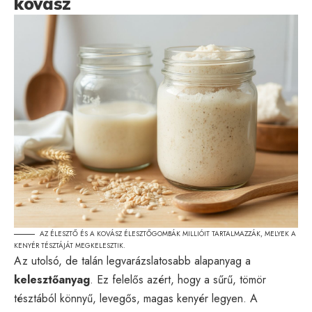
kovász
AZ ÉLESZTŐ ÉS A KOVÁSZ ÉLESZTŐGOMBÁK MILLIÓIT TARTALMAZZÁK, MELYEK A
KENYÉR TÉSZTÁJÁT MEGKELESZTIK.
Az utolsó, de talán legvarázslatosabb alapanyag a
kelesztőanyag
. Ez felelős azért, hogy a sűrű, tömör
tésztából könnyű, levegős, magas kenyér legyen. A