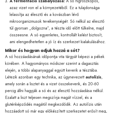
A fermentáció szabályozása:
A só higroszkópos,
azaz vizet von el a környezetéből. Ez a tulajdonsága
lelassítja az élesztő és a kovászban lévő
mikroorganizmusok tevékenységét. Só nélkül az élesztő
túl gyorsan „dolgozna”, a tészta idő előtt túlkelne, majd
összeesne. A só egyenletes, kontrollált kelést biztosít,
ami elengedhetetlen a jó íz és szerkezet kialakulásához.
Mikor és hogyan adjuk hozzá a sót?
A só hozzáadásának időpontja vita tárgyát képezi a pékek
körében. A hagyományos módszer szerint a dagasztás
elején, a többi alapanyaggal együtt keverik a tésztába.
Létezik azonban egy technika, az úgynevezett
autolízis
,
amely során a lisztet és a vizet összekeverik, és 20-60
percig állni hagyják a só és az élesztő hozzáadása nélkül.
Ezalatt a liszt teljesen megszívja magát vízzel, és a
gluténképződés magától megkezdődik. Az autolízis után
hozzáadott só már egy előkészített szerkezetet erősít meg,