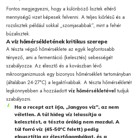
Fontos megjegyezni, hogy a különböző lisztek eltérő
mennyiségű vizet képesek felvenni. A teljes kiőrlésű és a
rozslisztek például sokkal „szomjasabbak”, mint a fehér
búzalisztek.
A víz hőmérsékletének kritikus szerepe
A tészta végső hőmérséklete az egyik legfontosabb
tényező, ami a fermentáció (kelesztés) sebességét
szabályozza. Az élesztő és a kovászban lévő
mikroorganizmusok egy bizonyos hőmérsékleti tartományban
(általában 24-27°C) a legaktívabbak. A tészta hőmérsékletét
legkönnyebben a hozzáadott
víz hőmérsékletével
tudjuk
szabályozni.
Ha a recept azt írja, „langyos víz”, az nem
véletlen. A túl hideg víz lelassítja a
kelesztést, a tészta órákig nem mozdul. A
túl forró víz (45-50°C felett) pedig
elpusztítja az élesztőgombákat, és a