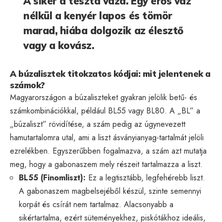
A sikér a tészta váza. Egy erős váz
nélkül a kenyér lapos és tömör
marad, hiába dolgozik az élesztő
vagy a kovász.
A búzalisztek titokzatos kódjai: mit jelentenek a
számok?
Magyarországon a búzaliszteket gyakran jelölik betű- és
számkombinációkkal, például BL55 vagy BL80. A „BL” a
„búzaliszt” rövidítése, a szám pedig az úgynevezett
hamutartalomra utal, ami a liszt ásványianyag-tartalmát jelöli
ezrelékben. Egyszerűbben fogalmazva, a szám azt mutatja
meg, hogy a gabonaszem mely részeit tartalmazza a liszt.
BL55 (Finomliszt):
Ez a legtisztább, legfehérebb liszt.
A gabonaszem magbelsejéből készül, szinte semennyi
korpát és csírát nem tartalmaz. Alacsonyabb a
sikértartalma, ezért süteményekhez, piskótákhoz ideális,