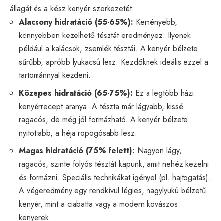
állagát és a kész kenyér szerkezetét:
Alacsony hidratáció (55-65%):
Keményebb,
könnyebben kezelhető tésztát eredményez. Ilyenek
például a kalácsok, zsemlék tésztái. A kenyér bélzete
sűrűbb, apróbb lyukacsú lesz. Kezdőknek ideális ezzel a
tartománnyal kezdeni.
Közepes hidratáció (65-75%):
Ez a legtöbb házi
kenyérrecept aranya. A tészta már lágyabb, kissé
ragadós, de még jól formázható. A kenyér bélzete
nyitottabb, a héja ropogósabb lesz.
Magas hidratáció (75% felett):
Nagyon lágy,
ragadós, szinte folyós tésztát kapunk, amit nehéz kezelni
és formázni. Speciális technikákat igényel (pl. hajtogatás).
A végeredmény egy rendkívül légies, nagylyukú bélzetű
kenyér, mint a ciabatta vagy a modern kovászos
kenyerek.