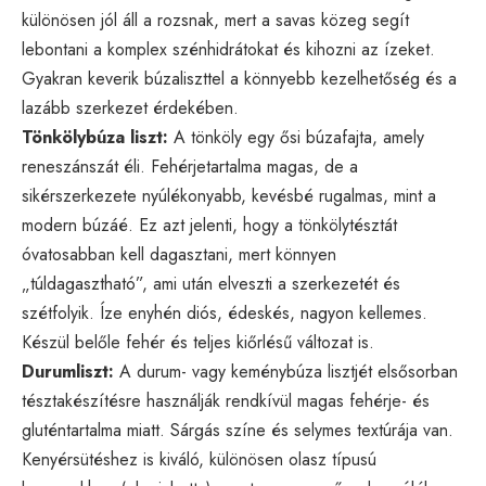
különösen jól áll a rozsnak, mert a savas közeg segít
lebontani a komplex szénhidrátokat és kihozni az ízeket.
Gyakran keverik búzaliszttel a könnyebb kezelhetőség és a
lazább szerkezet érdekében.
Tönkölybúza liszt:
A tönköly egy ősi búzafajta, amely
reneszánszát éli. Fehérjetartalma magas, de a
sikérszerkezete nyúlékonyabb, kevésbé rugalmas, mint a
modern búzáé. Ez azt jelenti, hogy a tönkölytésztát
óvatosabban kell dagasztani, mert könnyen
„túldagasztható”, ami után elveszti a szerkezetét és
szétfolyik. Íze enyhén diós, édeskés, nagyon kellemes.
Készül belőle fehér és teljes kiőrlésű változat is.
Durumliszt:
A durum- vagy keménybúza lisztjét elsősorban
tésztakészítésre használják rendkívül magas fehérje- és
gluténtartalma miatt. Sárgás színe és selymes textúrája van.
Kenyérsütéshez is kiváló, különösen olasz típusú