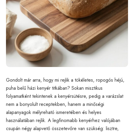
Gondolt már arra, hogy mi rejlik a tökéletes, ropogós héjú,
puha belű házi kenyér titkában? Sokan misztikus
folyamatként tekintenek a kenyérsütésre, pedig a varázslat
nem a bonyolult receptekben, hanem a minőségi
alapanyagok mélyreható ismeretében és helyes
használatában rejlik. A legfinomabb kenyérhez valójában
csupán négy alapvető összetevőre van szükség: lisztre,