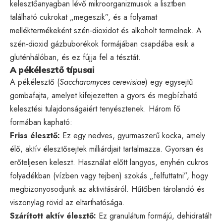
kelesztőanyagban lévő mikroorganizmusok a lisztben
található cukrokat „megeszik”, és a folyamat
melléktermékeként szén-dioxidot és alkoholt termelnek. A
szén-dioxid gázbuborékok formájában csapdába esik a
gluténhálóban, és ez fújja fel a tésztát.
A pékélesztő típusai
A pékélesztő (
Saccharomyces cerevisiae
) egy egysejtű
gombafajta, amelyet kifejezetten a gyors és megbízható
kelesztési tulajdonságaiért tenyésztenek. Három fő
formában kapható:
Friss élesztő:
Ez egy nedves, gyurmaszerű kocka, amely
élő, aktív élesztősejtek milliárdjait tartalmazza. Gyorsan és
erőteljesen keleszt. Használat előtt langyos, enyhén cukros
folyadékban (vízben vagy tejben) szokás „felfuttatni”, hogy
megbizonyosodjunk az aktivitásáról. Hűtőben tárolandó és
viszonylag rövid az eltarthatósága.
Szárított aktív élesztő:
Ez granulátum formájú, dehidratált