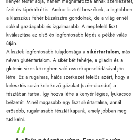
kenyér testét adja, hanem meghatározza annak szerkezetét,
ízét és tápértékét is. Amikor lisztről beszélünk, a legtöbben
a klasszikus fehér búzalisztre gondolnak, de a világ ennél
sokkal gazdagabb és izgalmasabb. A megfelelő liszt
kiválasztása az első és legfontosabb lépés a pékké válás
útján.
A lisztek legfontosabb tulajdonsága a
sikértartalom
, más
néven gluténtartalom. A sikér két fehérje, a gliadin és a
glutenin vizes közegben való összekapcsolódásával jön
létre. Ez a rugalmas, hálós szerkezet felelős azért, hogy a
kelesztés során keletkező gázokat (szén-dioxidot) a
tésztában tartsa, így hozva létre a kenyér légies, lyukacsos
bélzetét. Minél magasabb egy liszt sikértartalma, annál
erősebb, rugalmasabb tésztát kapunk, amely jobban meg
tud kelni.