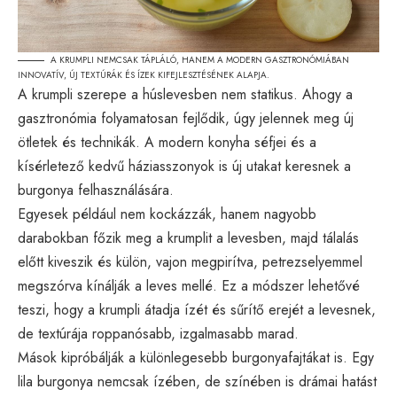
A KRUMPLI NEMCSAK TÁPLÁLÓ, HANEM A MODERN GASZTRONÓMIÁBAN
INNOVATÍV, ÚJ TEXTÚRÁK ÉS ÍZEK KIFEJLESZTÉSÉNEK ALAPJA.
A krumpli szerepe a húslevesben nem statikus. Ahogy a
gasztronómia folyamatosan fejlődik, úgy jelennek meg új
ötletek és technikák. A modern konyha séfjei és a
kísérletező kedvű háziasszonyok is új utakat keresnek a
burgonya felhasználására.
Egyesek például nem kockázzák, hanem nagyobb
darabokban főzik meg a krumplit a levesben, majd tálalás
előtt kiveszik és külön, vajon megpirítva, petrezselyemmel
megszórva kínálják a leves mellé. Ez a módszer lehetővé
teszi, hogy a krumpli átadja ízét és sűrítő erejét a levesnek,
de textúrája roppanósabb, izgalmasabb marad.
Mások kipróbálják a különlegesebb burgonyafajtákat is. Egy
lila burgonya nemcsak ízében, de színében is drámai hatást