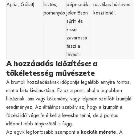
Agria, Góliát)
lisztes,
pépesedik,
rusztikus húslevest
porhanyós
jelentősen
készítenél.
sűríti és
kissé
zavarossá
teszi a
levest.
A hozzáadás időzítése: a
tökéletesség művészete
A krumpli hozzáadásának időpontja legalább annyira fontos,
mint a fajta kiválasztása. Ez az a pont, ahol a legtöbben
hibáznak, ami vagy kőkemény, vagy teljesen szétfőtt krumplit
eredményez. Az általános szabály az, hogy a krumplit a
főzési idő vége felé kell a levesbe tenni, de a pontos
időpont több tényezőtől is függ.
Az egyik legfontosabb szempont a
kockák mérete
. A