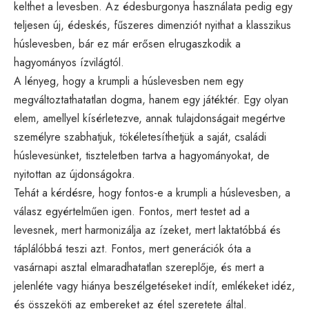
kelthet a levesben. Az édesburgonya használata pedig egy
teljesen új, édeskés, fűszeres dimenziót nyithat a klasszikus
húslevesben, bár ez már erősen elrugaszkodik a
hagyományos ízvilágtól.
A lényeg, hogy a krumpli a húslevesben nem egy
megváltoztathatatlan dogma, hanem egy játéktér. Egy olyan
elem, amellyel kísérletezve, annak tulajdonságait megértve
személyre szabhatjuk, tökéletesíthetjük a saját, családi
húslevesünket, tiszteletben tartva a hagyományokat, de
nyitottan az újdonságokra.
Tehát a kérdésre, hogy fontos-e a krumpli a húslevesben, a
válasz egyértelműen igen. Fontos, mert testet ad a
levesnek, mert harmonizálja az ízeket, mert laktatóbbá és
táplálóbbá teszi azt. Fontos, mert generációk óta a
vasárnapi asztal elmaradhatatlan szereplője, és mert a
jelenléte vagy hiánya beszélgetéseket indít, emlékeket idéz,
és összeköti az embereket az étel szeretete által.