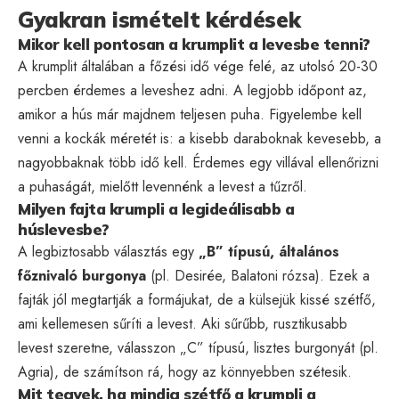
Gyakran ismételt kérdések
Mikor kell pontosan a krumplit a levesbe tenni?
A krumplit általában a főzési idő vége felé, az utolsó 20-30
percben érdemes a leveshez adni. A legjobb időpont az,
amikor a hús már majdnem teljesen puha. Figyelembe kell
venni a kockák méretét is: a kisebb daraboknak kevesebb, a
nagyobbaknak több idő kell. Érdemes egy villával ellenőrizni
a puhaságát, mielőtt levennénk a levest a tűzről.
Milyen fajta krumpli a legideálisabb a
húslevesbe?
A legbiztosabb választás egy
„B” típusú, általános
főznivaló burgonya
(pl. Desirée, Balatoni rózsa). Ezek a
fajták jól megtartják a formájukat, de a külsejük kissé szétfő,
ami kellemesen sűríti a levest. Aki sűrűbb, rusztikusabb
levest szeretne, válasszon „C” típusú, lisztes burgonyát (pl.
Agria), de számítson rá, hogy az könnyebben szétesik.
Mit tegyek, ha mindig szétfő a krumpli a