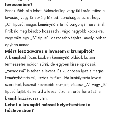
levesemben?
Ennek több oka lehet. Valószínűleg vagy túl korán tetted a
levesbe, vagy túl sokáig főzted. Lehetséges az is, hogy
„C” típusú, magas keményítőtartalmú burgonyát használtál.
Próbáld meg később hozzáadni, vágd nagyobb kockákra,
vagy válts egy „B” típusú, viaszosabb fajtára, amely jobban
egyben marad.
Miért lesz zavaros a levesem a krumplitól?
A krumpliból főzés közben keményítő oldódik ki, ami
természetes módon sűríti, de egyben kissé opálossá,
„zavarossá” is teheti a levest. Ez különösen igaz a magas
keményítőtartalmú, lisztes fajtákra. Ha kristálytiszta levest
szeretnél, használj kevesebb krumplit, válassz „A” vagy „B”
típusú fajtát, és kerüld a leves túlzottan erős forralását a
krumpli hozzáadása után.
Lehet a krumplit mással helyettesíteni a
húslevesben?