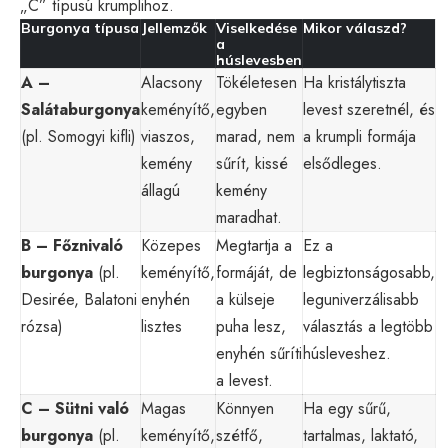
„C” típusú krumplihoz.
Burgonya típusa
Jellemzők
Viselkedése
Mikor válaszd?
a
húslevesben
A –
Alacsony
Tökéletesen
Ha kristálytiszta
Salátaburgonya
keményítő,
egyben
levest szeretnél, és
(pl. Somogyi kifli)
viaszos,
marad, nem
a krumpli formája
kemény
sűrít, kissé
elsődleges.
állagú
kemény
maradhat.
B – Főznivaló
Közepes
Megtartja a
Ez a
burgonya
(pl.
keményítő,
formáját, de
legbiztonságosabb,
Desirée, Balatoni
enyhén
a külseje
leguniverzálisabb
rózsa)
lisztes
puha lesz,
választás a legtöbb
enyhén sűríti
húsleveshez.
a levest.
C – Sütni való
Magas
Könnyen
Ha egy sűrű,
burgonya
(pl.
keményítő,
szétfő,
tartalmas, laktató,