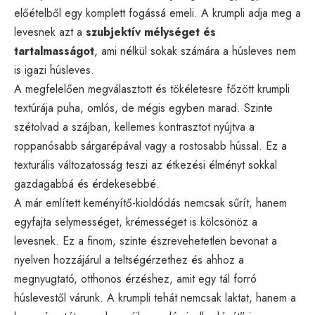
előételből egy komplett fogássá emeli. A krumpli adja meg a
levesnek azt a
szubjektív mélységet és
tartalmasságot
, ami nélkül sokak számára a húsleves nem
is igazi húsleves.
A megfelelően megválasztott és tökéletesre főzött krumpli
textúrája puha, omlós, de mégis egyben marad. Szinte
szétolvad a szájban, kellemes kontrasztot nyújtva a
roppanósabb sárgarépával vagy a rostosabb hússal. Ez a
texturális változatosság teszi az étkezési élményt sokkal
gazdagabbá és érdekesebbé.
A már említett keményítő-kioldódás nemcsak sűrít, hanem
egyfajta selymességet, krémességet is kölcsönöz a
levesnek. Ez a finom, szinte észrevehetetlen bevonat a
nyelven hozzájárul a teltségérzethez és ahhoz a
megnyugtató, otthonos érzéshez, amit egy tál forró
húslevestől várunk. A krumpli tehát nemcsak laktat, hanem a