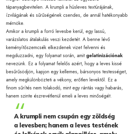
tápanyagbevitelen. A krumpli a húsleves textúrájának,
ízvilágának és sűrűségének csendes, de annál hatékonyabb
mérnöke.
Amikor a krumpli a forró levesbe kerül, egy lassú,
varázslatos átalakulás veszi kezdetét. A benne lévő
keményítőszemcsék elkezdenek vizet felvenni és
megduzzadni, egy folyamat során, amit
gelatinizációnak
nevezünk. Ez a folyamat felelős azért, hogy a leves kissé
besűrűsödjön, kapjon egy kellemes, bársonyos testességet,
amely megkülönbözteti a vékony, erőtlen levektől. Ez a
finom sűrítés nem tolakodó, mint egy rántás vagy habarás,
hanem szinte észrevétlenül emeli a leves minőségét.
A krumpli nem csupán egy zöldség
a levesben; hanem a leves testének