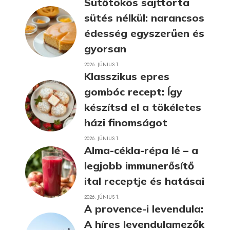
Sütőtökös sajttorta
sütés nélkül: narancsos
édesség egyszerűen és
gyorsan
2026. JÚNIUS 1.
Klasszikus epres
gombóc recept: Így
készítsd el a tökéletes
házi finomságot
2026. JÚNIUS 1.
Alma-cékla-répa lé – a
legjobb immunerősítő
ital receptje és hatásai
2026. JÚNIUS 1.
A provence-i levendula:
A híres levendulamezők