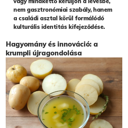
vagy mindkettő kerüljön a levesbe,
nem gasztronómiai szabály, hanem
a családi asztal körül formálódó
kulturális identitás kifejeződése.
Hagyomány és innováció: a
krumpli újragondolása