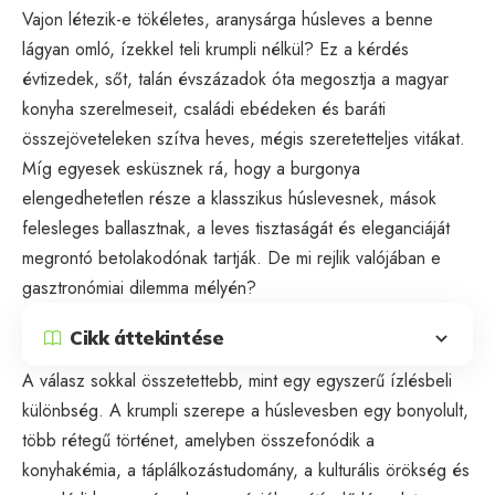
Vajon létezik-e tökéletes, aranysárga húsleves a benne
lágyan omló, ízekkel teli krumpli nélkül? Ez a kérdés
évtizedek, sőt, talán évszázadok óta megosztja a magyar
konyha szerelmeseit, családi ebédeken és baráti
összejöveteleken szítva heves, mégis szeretetteljes vitákat.
Míg egyesek esküsznek rá, hogy a burgonya
elengedhetetlen része a klasszikus húslevesnek, mások
felesleges ballasztnak, a leves tisztaságát és eleganciáját
megrontó betolakodónak tartják. De mi rejlik valójában e
gasztronómiai dilemma mélyén?
Cikk áttekintése
A válasz sokkal összetettebb, mint egy egyszerű ízlésbeli
különbség. A krumpli szerepe a húslevesben egy bonyolult,
több rétegű történet, amelyben összefonódik a
konyhakémia, a táplálkozástudomány, a kulturális örökség és