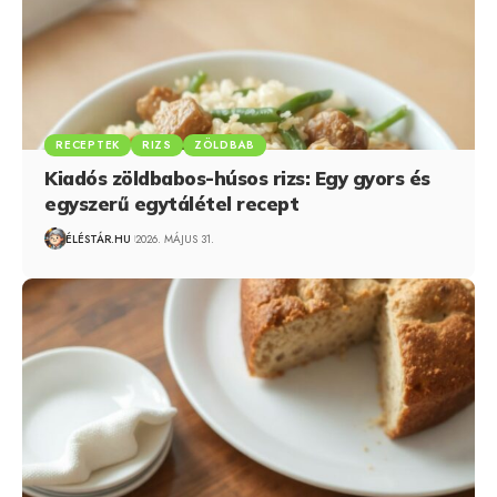
RECEPTEK
RIZS
ZÖLDBAB
Kiadós zöldbabos-húsos rizs: Egy gyors és
egyszerű egytálétel recept
ÉLÉSTÁR.HU
2026. MÁJUS 31.