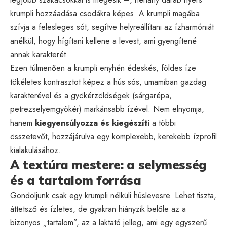
krumpli hozzáadása csodákra képes. A krumpli magába
szívja a felesleges sót, segítve helyreállítani az ízharmóniát
anélkül, hogy hígítani kellene a levest, ami gyengítené
annak karakterét.
Ezen túlmenően a krumpli enyhén édeskés, földes íze
tökéletes kontrasztot képez a hús sós, umamiban gazdag
karakterével és a gyökérzöldségek (sárgarépa,
petrezselyemgyökér) markánsabb ízével. Nem elnyomja,
hanem
kiegyensúlyozza és kiegészíti
a többi
összetevőt, hozzájárulva egy komplexebb, kerekebb ízprofil
kialakulásához.
A textúra mestere: a selymesség
és a tartalom forrása
Gondoljunk csak egy krumpli nélküli húslevesre. Lehet tiszta,
áttetsző és ízletes, de gyakran hiányzik belőle az a
bizonyos „tartalom”, az a laktató jelleg, ami egy egyszerű