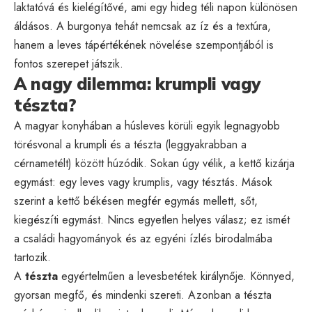
laktatóvá és kielégítővé, ami egy hideg téli napon különösen
áldásos. A burgonya tehát nemcsak az íz és a textúra,
hanem a leves tápértékének növelése szempontjából is
fontos szerepet játszik.
A nagy dilemma: krumpli vagy
tészta?
A magyar konyhában a húsleves körüli egyik legnagyobb
törésvonal a krumpli és a tészta (leggyakrabban a
cérnametélt) között húzódik. Sokan úgy vélik, a kettő kizárja
egymást: egy leves vagy krumplis, vagy tésztás. Mások
szerint a kettő békésen megfér egymás mellett, sőt,
kiegészíti egymást. Nincs egyetlen helyes válasz; ez ismét
a családi hagyományok és az egyéni ízlés birodalmába
tartozik.
A
tészta
egyértelműen a levesbetétek királynője. Könnyed,
gyorsan megfő, és mindenki szereti. Azonban a tészta