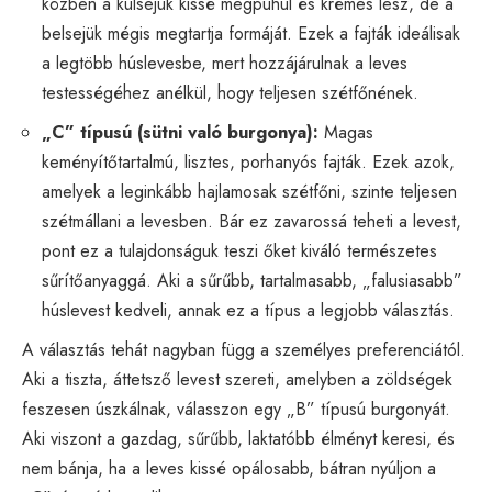
közben a külsejük kissé megpuhul és krémes lesz, de a
belsejük mégis megtartja formáját. Ezek a fajták ideálisak
a legtöbb húslevesbe, mert hozzájárulnak a leves
testességéhez anélkül, hogy teljesen szétfőnének.
„C” típusú (sütni való burgonya):
Magas
keményítőtartalmú, lisztes, porhanyós fajták. Ezek azok,
amelyek a leginkább hajlamosak szétfőni, szinte teljesen
szétmállani a levesben. Bár ez zavarossá teheti a levest,
pont ez a tulajdonságuk teszi őket kiváló természetes
sűrítőanyaggá. Aki a sűrűbb, tartalmasabb, „falusiasabb”
húslevest kedveli, annak ez a típus a legjobb választás.
A választás tehát nagyban függ a személyes preferenciától.
Aki a tiszta, áttetsző levest szereti, amelyben a zöldségek
feszesen úszkálnak, válasszon egy „B” típusú burgonyát.
Aki viszont a gazdag, sűrűbb, laktatóbb élményt keresi, és
nem bánja, ha a leves kissé opálosabb, bátran nyúljon a