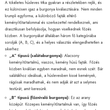
A tökéletes húsleves titka gyakran a részletekben rejlik, és
ez különösen igaz a burgonya kiválasztására. Nem minden
krumpli egyforma; a különböző fajták eltérő
keményítőtartalommal és szerkezettel rendelkeznek, ami
drasztikusan befolyásolja, hogyan viselkednek főzés
közben. A burgonyákat általában három fő kategóriába
sorolják (A, B, C), és a helyes választás elengedhetetlen a
sikerhez.
„A” típusú (salátaburgonya):
Alacsony
keményítőtartalmú, viaszos, kemény húsú fajták. Főzés
közben kiválóan egyben maradnak, nem esnek szét. Bár
salátákhoz ideálisak, a húslevesben kissé kemények,
rágósak maradhatnak, és nem adják át azt a selymes
textúrát, amit keresünk.
„B” típusú (főznivaló burgonya):
Ez az arany
középút. Közepes keményítőtartalmuk van, így főzés