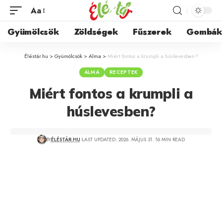
Aa
Gyümölcsök
Zöldségek
Fűszerek
Gombá
Éléstár.hu
>
Gyümölcsök
>
Alma
>
Miért fontos a krumpli a húslevesben?
ALMA
RECEPTEK
Miért fontos a krumpli a
húslevesben?
BY
ÉLÉSTÁR.HU
LAST UPDATED: 2026. MÁJUS 31.
16 MIN READ