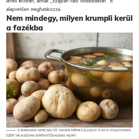
leves érzetét, annak „szájban való viselkedését” is
alapvetően meghatározza.
Nem mindegy, milyen krumpli kerül
a fazékba
A BURGONYA NEMCSAK ÍZT, HANEM KRÉMES ÁLLAGOT IS AD A HÚSLEVESNEK,
EZÉRT VÁLASSZUNK KEMÉNYÍTŐGAZDAG FAJTÁT!