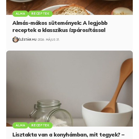
ALMA
RECEPTEK
Almás-mákos sütemények: A legjobb
receptek a klasszikus ízpárosítással
ÉLÉSTÁR.HU
2026. MÁJUS 31.
ALMA
RECEPTEK
Lisztakta van a konyhámban, mit tegyek? –