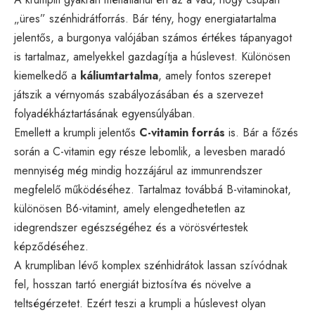
„üres” szénhidrátforrás. Bár tény, hogy energiatartalma
jelentős, a burgonya valójában számos értékes tápanyagot
is tartalmaz, amelyekkel gazdagítja a húslevest. Különösen
kiemelkedő a
káliumtartalma
, amely fontos szerepet
játszik a vérnyomás szabályozásában és a szervezet
folyadékháztartásának egyensúlyában.
Emellett a krumpli jelentős
C-vitamin forrás
is. Bár a főzés
során a C-vitamin egy része lebomlik, a levesben maradó
mennyiség még mindig hozzájárul az immunrendszer
megfelelő működéséhez. Tartalmaz továbbá B-vitaminokat,
különösen B6-vitamint, amely elengedhetetlen az
idegrendszer egészségéhez és a vörösvértestek
képződéséhez.
A krumpliban lévő komplex szénhidrátok lassan szívódnak
fel, hosszan tartó energiát biztosítva és növelve a
teltségérzetet. Ezért teszi a krumpli a húslevest olyan