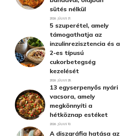
sütés nélkül
2026. JÚLIUS 31.
5 szuperétel, amely
támogathatja az
inzulinrezisztencia és a
2-es típusú
cukorbetegség
kezelését
2026. JÚLIUS 28.
13 egyserpenyős nyári
vacsora, amely
megkönnyíti a
hétköznap estéket
2026. JÚLIUS 10.
A diszgráfia hatása az