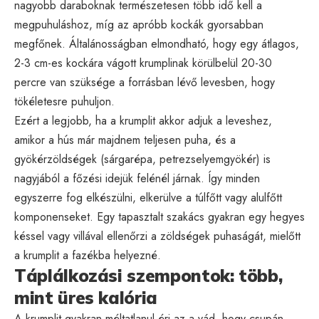
nagyobb daraboknak természetesen több idő kell a
megpuhuláshoz, míg az apróbb kockák gyorsabban
megfőnek. Általánosságban elmondható, hogy egy átlagos,
2-3 cm-es kockára vágott krumplinak körülbelül 20-30
percre van szüksége a forrásban lévő levesben, hogy
tökéletesre puhuljon.
Ezért a legjobb, ha a krumplit akkor adjuk a leveshez,
amikor a hús már majdnem teljesen puha, és a
gyökérzöldségek (sárgarépa, petrezselyemgyökér) is
nagyjából a főzési idejük felénél járnak. Így minden
egyszerre fog elkészülni, elkerülve a túlfőtt vagy alulfőtt
komponenseket. Egy tapasztalt szakács gyakran egy hegyes
késsel vagy villával ellenőrzi a zöldségek puhaságát, mielőtt
a krumplit a fazékba helyezné.
Táplálkozási szempontok: több,
mint üres kalória
A krumplit gyakran méltatlanul éri az a vád, hogy csupán