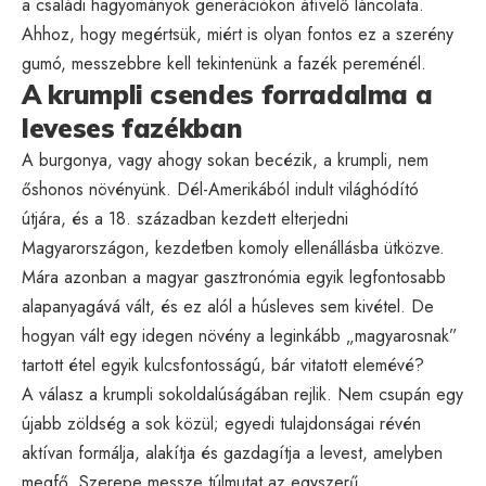
a családi hagyományok generációkon átívelő láncolata.
Ahhoz, hogy megértsük, miért is olyan fontos ez a szerény
gumó, messzebbre kell tekintenünk a fazék pereménél.
A krumpli csendes forradalma a
leveses fazékban
A burgonya, vagy ahogy sokan becézik, a krumpli, nem
őshonos növényünk. Dél-Amerikából indult világhódító
útjára, és a 18. században kezdett elterjedni
Magyarországon, kezdetben komoly ellenállásba ütközve.
Mára azonban a magyar gasztronómia egyik legfontosabb
alapanyagává vált, és ez alól a húsleves sem kivétel. De
hogyan vált egy idegen növény a leginkább „magyarosnak”
tartott étel egyik kulcsfontosságú, bár vitatott elemévé?
A válasz a krumpli sokoldalúságában rejlik. Nem csupán egy
újabb zöldség a sok közül; egyedi tulajdonságai révén
aktívan formálja, alakítja és gazdagítja a levest, amelyben
megfő. Szerepe messze túlmutat az egyszerű