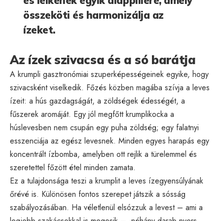
és lelkének egyik alappillére, amely
összeköti és harmonizálja az
ízeket.
Az ízek szivacsa és a só barátja
A krumpli gasztronómiai szuperképességeinek egyike, hogy
szivacsként viselkedik. Főzés közben magába szívja a leves
ízeit: a hús gazdagságát, a zöldségek édességét, a
fűszerek aromáját. Egy jól megfőtt krumplikocka a
húslevesben nem csupán egy puha zöldség; egy falatnyi
esszenciája az egész levesnek. Minden egyes harapás egy
koncentrált ízbomba, amelyben ott rejlik a türelemmel és
szeretettel főzött étel minden zamata.
Ez a tulajdonsága teszi a krumplit a leves ízegyensúlyának
őrévé is. Különösen fontos szerepet játszik a sósság
szabályozásában. Ha véletlenül elsózzuk a levest – ami a
legjobb szakácsokkal is megesik –, néhány darab nyers