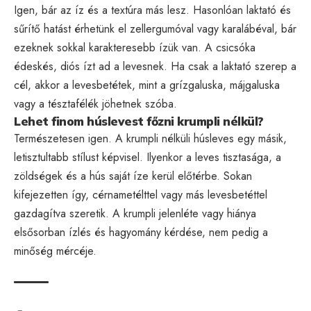
Igen, bár az íz és a textúra más lesz. Hasonlóan laktató és
sűrítő hatást érhetünk el zellergumóval vagy karalábéval, bár
ezeknek sokkal karakteresebb ízük van. A csicsóka
édeskés, diós ízt ad a levesnek. Ha csak a laktató szerep a
cél, akkor a levesbetétek, mint a grízgaluska, májgaluska
vagy a tésztafélék jöhetnek szóba.
Lehet finom húslevest főzni krumpli nélkül?
Természetesen igen. A krumpli nélküli húsleves egy másik,
letisztultabb stílust képvisel. Ilyenkor a leves tisztasága, a
zöldségek és a hús saját íze kerül előtérbe. Sokan
kifejezetten így, cérnametélttel vagy más levesbetéttel
gazdagítva szeretik. A krumpli jelenléte vagy hiánya
elsősorban ízlés és hagyomány kérdése, nem pedig a
minőség mércéje.