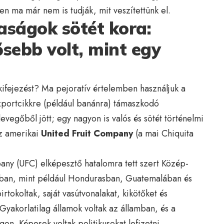
n ma már nem is tudják, mit veszítettünk el.
aságok sötét kora:
sebb volt, mint egy
ifejezést? Ma pejoratív értelemben használjuk a
 exportcikkre (például banánra) támaszkodó
vegőből jött; egy nagyon is valós és sötét történelmi
az amerikai
United Fruit Company
(a mai Chiquita
any (UFC) elképesztő hatalomra tett szert Közép-
ában, mint például Hondurasban, Guatemalában és
rtokoltak, saját vasútvonalakat, kikötőket és
Gyakorlatilag államok voltak az államban, és a
on. Képesek voltak politikusokat lefizetni,