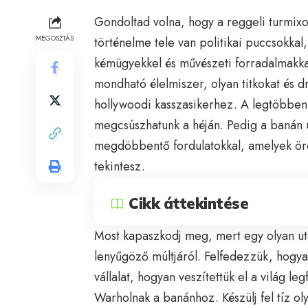
Gondoltad volna, hogy a reggeli turmixo
MEGOSZTÁS
történelme tele van politikai puccsokkal,
kémügyekkel és művészeti forradalmakka
mondható élelmiszer, olyan titkokat és 
hollywoodi kasszasikerhez. A legtöbben 
megcsúszhatunk a héján. Pedig a banán út
megdöbbentő fordulatokkal, amelyek ör
tekintesz.
Cikk áttekintése
Most kapaszkodj meg, mert egy olyan utaz
lenyűgöző múltjáról. Felfedezzük, hogy
vállalat, hogyan veszítettük el a világ 
Warholnak a banánhoz. Készülj fel tíz ol