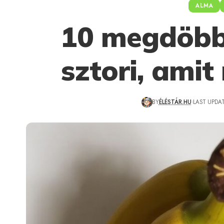
ALMA
10 megdöbb
sztori, amit
BY
ÉLÉSTÁR.HU
LAST UPDAT