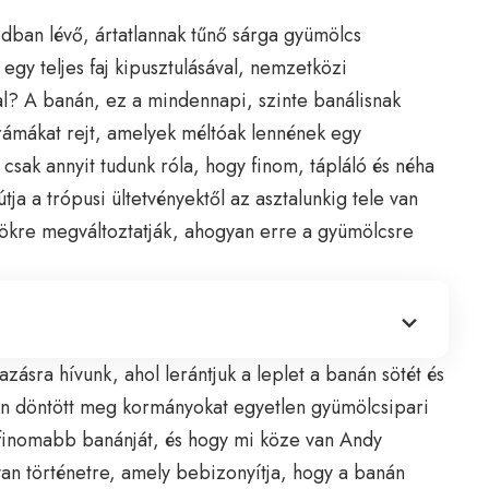
dban lévő, ártatlannak tűnő sárga gyümölcs
 egy teljes faj kipusztulásával, nemzetközi
l? A banán, ez a mindennapi, szinte banálisnak
drámákat rejt, amelyek méltóak lennének egy
csak annyit tudunk róla, hogy finom, tápláló és néha
ja a trópusi ültetvényektől az asztalunkig tele van
ökre megváltoztatják, ahogyan erre a gyümölcsre
ásra hívunk, ahol lerántjuk a leplet a banán sötét és
an döntött meg kormányokat egyetlen gyümölcsipari
legfinomabb banánját, és hogy mi köze van Andy
yan történetre, amely bebizonyítja, hogy a banán