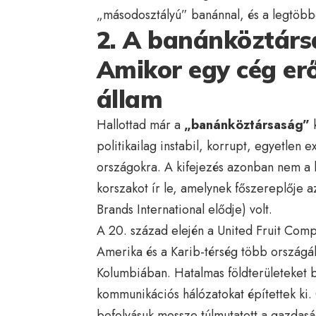
„másodosztályú” banánnal, és a legtöbbe
2. A banánköztárs
Amikor egy cég erő
állam
Hallottad már a
„banánköztársaság”
k
politikailag instabil, korrupt, egyetlen
országokra. A kifejezés azonban nem a le
korszakot ír le, amelynek főszereplője 
Brands International elődje) volt.
A 20. század elején a United Fruit Comp
Amerika és a Karib-térség több ország
Kolumbiában. Hatalmas földterületeket bi
kommunikációs hálózatokat építettek ki. 
befolyásuk messze túlmutatott a gazdaság