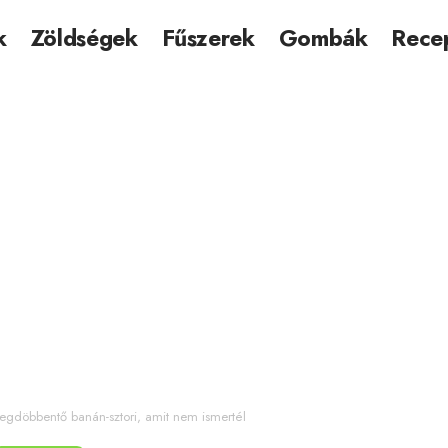
k
Zöldségek
Fűszerek
Gombák
Rece
egdöbbentő banán-sztori, amit nem ismertél