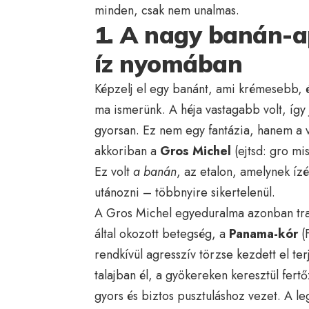
minden, csak nem unalmas.
1. A nagy banán-ap
íz nyomában
Képzelj el egy banánt, ami krémesebb, 
ma ismerünk. A héja vastagabb volt, így 
gyorsan. Ez nem egy fantázia, hanem a v
akkoriban a
Gros Michel
(ejtsd: gro mi
Ez volt
a banán
, az etalon, amelynek í
utánozni – többnyire sikertelenül.
A Gros Michel egyeduralma azonban tra
által okozott betegség, a
Panama-kór
(
rendkívül agresszív törzse kezdett el te
talajban él, a gyökereken keresztül fertő
gyors és biztos pusztuláshoz vezet. A 