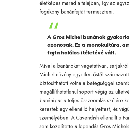
életképes marad a talajban, így az egys
fogékony banánfajtát termeszteni.
A Gros Michel banánok gyakorlat
azonosak. Ez a monokultúra, am
fajta halálos ítéletévé vált.
Mivel a banánokat vegetatívan, sarjakr
Michel növény egyetlen őstől származott.
biztosíthatott volna a betegséggel sze
megállíthatatlanul söpört végig az ülte
banánipar a teljes összeomlás szélére k
kerestek egy ellenálló helyettest, és vég
személyében. A Cavendish ellenállt a Pa
sem közelítette a legendás Gros Michelé