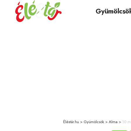
Gyümölcsö
Éléstár.hu
>
Gyümölcsök
>
Alma
>
10 m