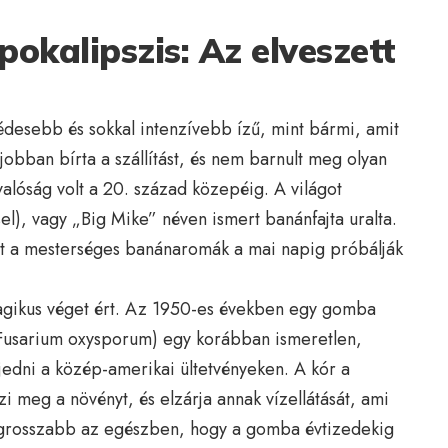
okalipszis: Az elveszett
édesebb és sokkal intenzívebb ízű, mint bármi, amit
jobban bírta a szállítást, és nem barnult meg olyan
alóság volt a 20. század közepéig. A világot
sel), vagy „Big Mike” néven ismert banánfajta uralta.
zét a mesterséges banánaromák a mai napig próbálják
gikus véget ért. Az 1950-es években egy gomba
Fusarium oxysporum) egy korábban ismeretlen,
rjedni a közép-amerikai ültetvényeken. A kór a
zi meg a növényt, és elzárja annak vízellátását, ami
legrosszabb az egészben, hogy a gomba évtizedekig