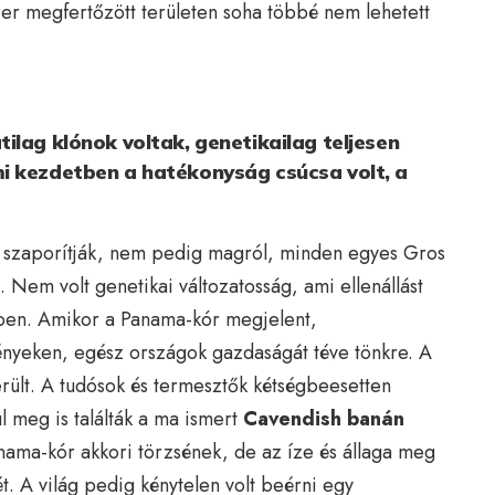
zer megfertőzött területen soha többé nem lehetett
ilag klónok voltak, genetikailag teljesen
i kezdetben a hatékonyság csúcsa volt, a
ól szaporítják, nem pedig magról, minden egyes Gros
 Nem volt genetikai változatosság, ami ellenállást
mben. Amikor a Panama-kór megjelent,
tvényeken, egész országok gazdaságát téve tönkre. A
erült. A tudósok és termesztők kétségbeesetten
ül meg is találták a ma ismert
Cavendish banán
nama-kór akkori törzsének, de az íze és állaga meg
t. A világ pedig kénytelen volt beérni egy