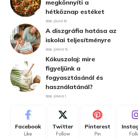
megkönnyíti a
hétköznap estéket
2026. JÚLIUS 10.
A diszgráfia hatása az
iskolai teljesítményre
2026. JÚNIUS 15.
Kókuszolaj: mire
figyeljünk a
fogyasztásánál és
használatánál?
2026. JÚNIUS 1.
Facebook
Twitter
Pinterest
Insta
Like
Follow
Pin
Fol