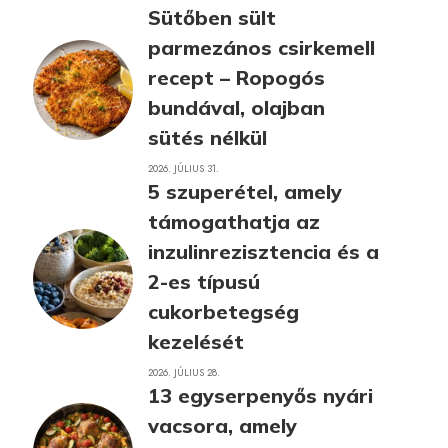
Sütőben sült
parmezános csirkemell
recept – Ropogós
bundával, olajban
sütés nélkül
2026. JÚLIUS 31.
5 szuperétel, amely
támogathatja az
inzulinrezisztencia és a
2-es típusú
cukorbetegség
kezelését
2026. JÚLIUS 28.
13 egyserpenyős nyári
vacsora, amely