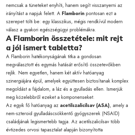
nemcsak a tüneteket enyhíti, hanem segít visszanyerni az
irányítást a napjuk felett. A
Flamborin
pontosan ezt a
szerepet tölti be: egy klasszikus, mégis rendkívül modern
válasz a gyakori egészségügyi problémákra.
A Flamborin összetétele: mit rejt
a jól ismert tabletta?
A Flamborin hatékonyságának titka a gondosan
megválasztott és egymás hatását erősítő összetevőkben
rejlik. Nem egyetlen, hanem két aktív hatóanyag
szinergiájára épül, amelyek együttesen biztosítanak komplex
megoldást a fájdalom, a láz és a gyulladás ellen. Ismerjük
meg közelebbről ezeket a komponenseket.
Az egyik fő hatóanyag az
acetilszalicilsav (ASA)
, amely a
nem-szteroid gyulladáscsökkentő gyógyszerek (NSAID)
családjának legismertebb tagja. Az acetilszalicilsav több
évtizedes orvosi tapasztalat alapján bizonyította