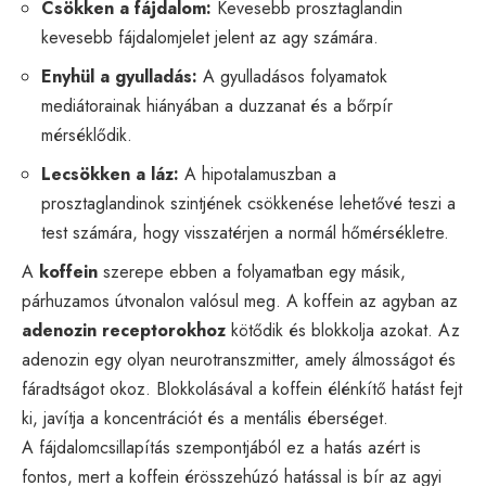
Csökken a fájdalom:
Kevesebb prosztaglandin
kevesebb fájdalomjelet jelent az agy számára.
Enyhül a gyulladás:
A gyulladásos folyamatok
mediátorainak hiányában a duzzanat és a bőrpír
mérséklődik.
Lecsökken a láz:
A hipotalamuszban a
prosztaglandinok szintjének csökkenése lehetővé teszi a
test számára, hogy visszatérjen a normál hőmérsékletre.
A
koffein
szerepe ebben a folyamatban egy másik,
párhuzamos útvonalon valósul meg. A koffein az agyban az
adenozin receptorokhoz
kötődik és blokkolja azokat. Az
adenozin egy olyan neurotranszmitter, amely álmosságot és
fáradtságot okoz. Blokkolásával a koffein élénkítő hatást fejt
ki, javítja a koncentrációt és a mentális éberséget.
A fájdalomcsillapítás szempontjából ez a hatás azért is
fontos, mert a koffein érösszehúzó hatással is bír az agyi