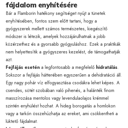
fájdalom enyhítésére
Bár a Flamborin hatékony segítséget nyújt a tünetek
enyhítésében, fontos szem előtt tartani, hogy a
gyógyszerek mellett számos természetes, kiegészítő
módszer is létezik, amelyek hozzájárulhatnak a jobb
közérzethez és a gyorsabb gyógyuláshoz. Ezek a praktikák
nem helyettesítik a gyógyszeres kezelést, de támogathatják
azt.
Fejfájás esetén
a legfontosabb a megfelelő
hidratálás
.
Sokszor a fejfájás hátterében egyszerűen a dehidratáció áll.
Egy nagy pohár víz elfogyasztása csodákra lehet képes. A
csendes, sötét szobában való pihenés, a halánték finom
masszírozása mentolos vagy levendulaolajos krémmel
szintén enyhülést hozhat. A hideg borogatás a homlokon
vagy a tarkón összehúzhatja az ereket, ami csökkentheti a
lüktető fájdalmat.