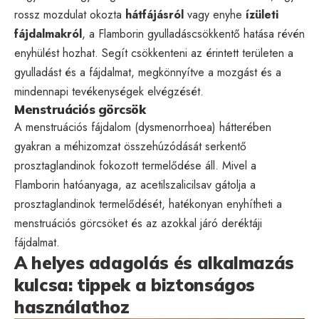
rossz mozdulat okozta
hátfájásról
vagy enyhe
ízületi
fájdalmakról
, a Flamborin gyulladáscsökkentő hatása révén
enyhülést hozhat. Segít csökkenteni az érintett területen a
gyulladást és a fájdalmat, megkönnyítve a mozgást és a
mindennapi tevékenységek elvégzését.
Menstruációs görcsök
A menstruációs fájdalom (dysmenorrhoea) hátterében
gyakran a méhizomzat összehúzódását serkentő
prosztaglandinok fokozott termelődése áll. Mivel a
Flamborin hatóanyaga, az acetilszalicilsav gátolja a
prosztaglandinok termelődését, hatékonyan enyhítheti a
menstruációs görcsöket és az azokkal járó deréktáji
fájdalmat.
A helyes adagolás és alkalmazás
kulcsa: tippek a biztonságos
használathoz