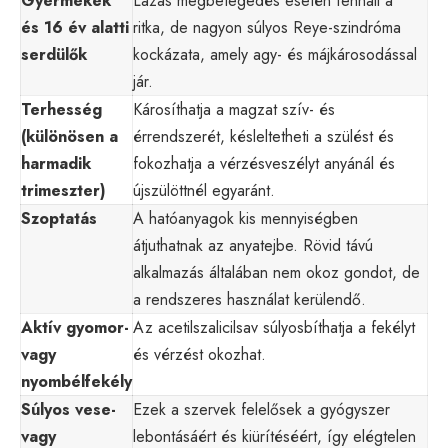
Gyermekek
Lázas megbetegedés esetén fennáll a
és 16 év alatti
ritka, de nagyon súlyos Reye-szindróma
serdülők
kockázata, amely agy- és májkárosodással
jár.
Terhesség
Károsíthatja a magzat szív- és
(különösen a
érrendszerét, késleltetheti a szülést és
harmadik
fokozhatja a vérzésveszélyt anyánál és
trimeszter)
újszülöttnél egyaránt.
Szoptatás
A hatóanyagok kis mennyiségben
átjuthatnak az anyatejbe. Rövid távú
alkalmazás általában nem okoz gondot, de
a rendszeres használat kerülendő.
Aktív gyomor-
Az acetilszalicilsav súlyosbíthatja a fekélyt
vagy
és vérzést okozhat.
nyombélfekély
Súlyos vese-
Ezek a szervek felelősek a gyógyszer
vagy
lebontásáért és kiürítéséért, így elégtelen