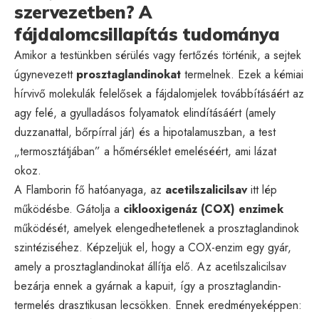
szervezetben? A
fájdalomcsillapítás tudománya
Amikor a testünkben sérülés vagy fertőzés történik, a sejtek
úgynevezett
prosztaglandinokat
termelnek. Ezek a kémiai
hírvivő molekulák felelősek a fájdalomjelek továbbításáért az
agy felé, a gyulladásos folyamatok elindításáért (amely
duzzanattal, bőrpírral jár) és a hipotalamuszban, a test
„termosztátjában” a hőmérséklet emeléséért, ami lázat
okoz.
A Flamborin fő hatóanyaga, az
acetilszalicilsav
itt lép
működésbe. Gátolja a
ciklooxigenáz (COX) enzimek
működését, amelyek elengedhetetlenek a prosztaglandinok
szintéziséhez. Képzeljük el, hogy a COX-enzim egy gyár,
amely a prosztaglandinokat állítja elő. Az acetilszalicilsav
bezárja ennek a gyárnak a kapuit, így a prosztaglandin-
termelés drasztikusan lecsökken. Ennek eredményeképpen: