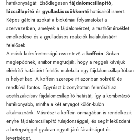
hatékonyságát. Elsődlegesen
fájdalomcsillapító
,
lázcsillapító
és
gyulladáscsökkentő
hatásairól ismert.
Képes gátolni azokat a biokémiai folyamatokat a
szervezetben, amelyek a fájdalomérzet, a testhőmérséklet
emelkedése és a gyulladásos reakciók kialakulásáért
felelősek.
A másik kulcsfontosságú összetevő a
koffein
. Sokan
meglepődnek, amikor megtudják, hogy a reggeli kávéjuk
élénkítő hatásáért felelős molekula egy fájdalomcsillapítóban
is helyet kap. A koffein szerepe itt azonban sokrétű és
rendkívül fontos. Egyrészt bizonyítottan felerősíti az
acetilszalicilsav fájdalomcsillapító hatását, így a kombináció
hatékonyabb, mintha a két anyagot külön-külön
alkalmaznánk. Másrészt a koffein önmagában is rendelkezik
enyhe fájdalomcsillapító tulajdonsággal, és segít leküzdeni
a betegséggel gyakran együtt járó fáradtságot és
levertséget.