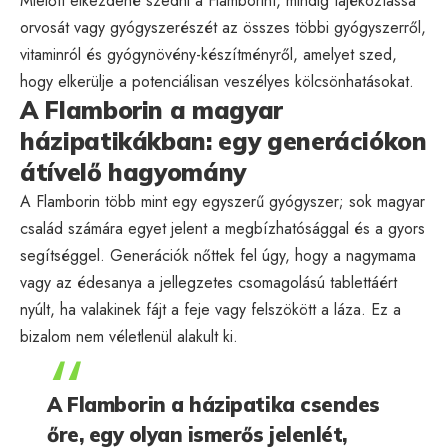
Mielőtt elkezdené szedni a Flamborint, mindig tájékoztassa
orvosát vagy gyógyszerészét az összes többi gyógyszerről,
vitaminról és gyógynövény-készítményről, amelyet szed,
hogy elkerülje a potenciálisan veszélyes kölcsönhatásokat.
A Flamborin a magyar
házipatikákban: egy generációkon
átívelő hagyomány
A Flamborin több mint egy egyszerű gyógyszer; sok magyar
család számára egyet jelent a megbízhatósággal és a gyors
segítséggel. Generációk nőttek fel úgy, hogy a nagymama
vagy az édesanya a jellegzetes csomagolású tablettáért
nyúlt, ha valakinek fájt a feje vagy felszökött a láza. Ez a
bizalom nem véletlenül alakult ki.
A Flamborin a házipatika csendes
őre, egy olyan ismerős jelenlét,