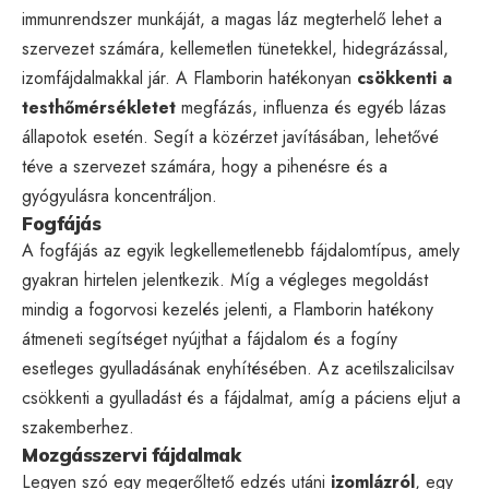
immunrendszer munkáját, a magas láz megterhelő lehet a
szervezet számára, kellemetlen tünetekkel, hidegrázással,
izomfájdalmakkal jár. A Flamborin hatékonyan
csökkenti a
testhőmérsékletet
megfázás, influenza és egyéb lázas
állapotok esetén. Segít a közérzet javításában, lehetővé
téve a szervezet számára, hogy a pihenésre és a
gyógyulásra koncentráljon.
Fogfájás
A fogfájás az egyik legkellemetlenebb fájdalomtípus, amely
gyakran hirtelen jelentkezik. Míg a végleges megoldást
mindig a fogorvosi kezelés jelenti, a Flamborin hatékony
átmeneti segítséget nyújthat a fájdalom és a fogíny
esetleges gyulladásának enyhítésében. Az acetilszalicilsav
csökkenti a gyulladást és a fájdalmat, amíg a páciens eljut a
szakemberhez.
Mozgásszervi fájdalmak
Legyen szó egy megerőltető edzés utáni
izomlázról
, egy