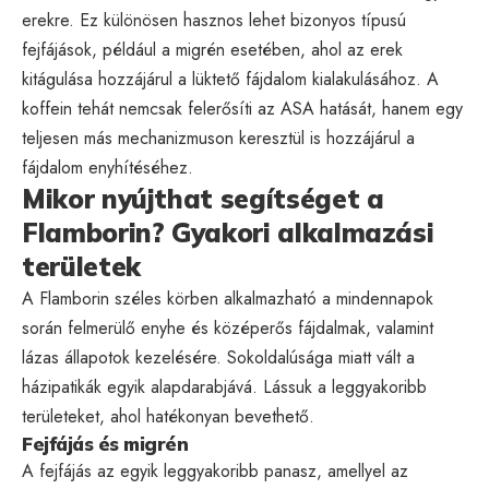
erekre. Ez különösen hasznos lehet bizonyos típusú
fejfájások, például a migrén esetében, ahol az erek
kitágulása hozzájárul a lüktető fájdalom kialakulásához. A
koffein tehát nemcsak felerősíti az ASA hatását, hanem egy
teljesen más mechanizmuson keresztül is hozzájárul a
fájdalom enyhítéséhez.
Mikor nyújthat segítséget a
Flamborin? Gyakori alkalmazási
területek
A Flamborin széles körben alkalmazható a mindennapok
során felmerülő enyhe és középerős fájdalmak, valamint
lázas állapotok kezelésére. Sokoldalúsága miatt vált a
házipatikák egyik alapdarabjává. Lássuk a leggyakoribb
területeket, ahol hatékonyan bevethető.
Fejfájás és migrén
A fejfájás az egyik leggyakoribb panasz, amellyel az