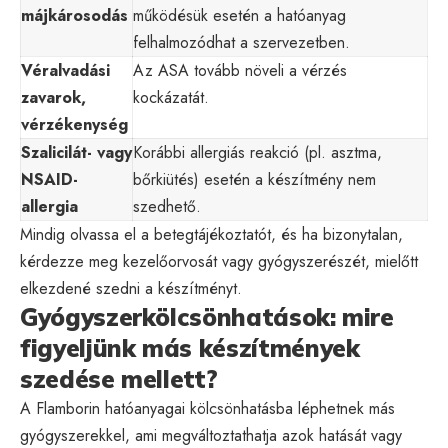
májkárosodás
működésük esetén a hatóanyag
felhalmozódhat a szervezetben.
Véralvadási
Az ASA tovább növeli a vérzés
zavarok,
kockázatát.
vérzékenység
Szalicilát- vagy
Korábbi allergiás reakció (pl. asztma,
NSAID-
bőrkiütés) esetén a készítmény nem
allergia
szedhető.
Mindig olvassa el a betegtájékoztatót, és ha bizonytalan,
kérdezze meg kezelőorvosát vagy gyógyszerészét, mielőtt
elkezdené szedni a készítményt.
Gyógyszerkölcsönhatások: mire
figyeljünk más készítmények
szedése mellett?
A Flamborin hatóanyagai kölcsönhatásba léphetnek más
gyógyszerekkel, ami megváltoztathatja azok hatását vagy