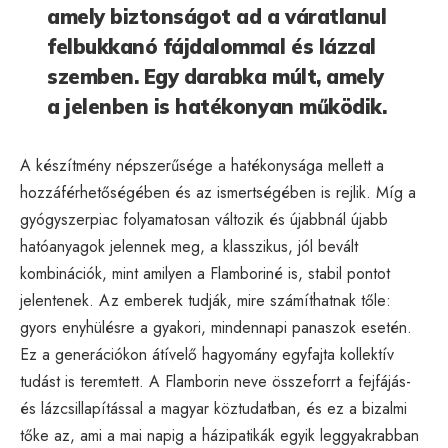
amely biztonságot ad a váratlanul
felbukkanó fájdalommal és lázzal
szemben. Egy darabka múlt, amely
a jelenben is hatékonyan működik.
A készítmény népszerűsége a hatékonysága mellett a
hozzáférhetőségében és az ismertségében is rejlik. Míg a
gyógyszerpiac folyamatosan változik és újabbnál újabb
hatóanyagok jelennek meg, a klasszikus, jól bevált
kombinációk, mint amilyen a Flamboriné is, stabil pontot
jelentenek. Az emberek tudják, mire számíthatnak tőle:
gyors enyhülésre a gyakori, mindennapi panaszok esetén.
Ez a generációkon átívelő hagyomány egyfajta kollektív
tudást is teremtett. A Flamborin neve összeforrt a fejfájás-
és lázcsillapítással a magyar köztudatban, és ez a bizalmi
tőke az, ami a mai napig a házipatikák egyik leggyakrabban