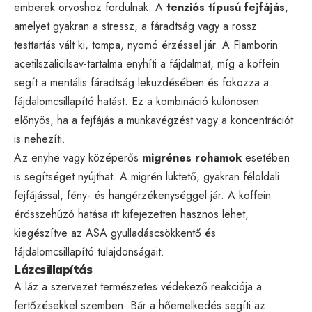
emberek orvoshoz fordulnak. A
tenziós típusú fejfájás
,
amelyet gyakran a stressz, a fáradtság vagy a rossz
testtartás vált ki, tompa, nyomó érzéssel jár. A Flamborin
acetilszalicilsav-tartalma enyhíti a fájdalmat, míg a koffein
segít a mentális fáradtság leküzdésében és fokozza a
fájdalomcsillapító hatást. Ez a kombináció különösen
előnyös, ha a fejfájás a munkavégzést vagy a koncentrációt
is nehezíti.
Az enyhe vagy középerős
migrénes rohamok
esetében
is segítséget nyújthat. A migrén lüktető, gyakran féloldali
fejfájással, fény- és hangérzékenységgel jár. A koffein
érösszehúzó hatása itt kifejezetten hasznos lehet,
kiegészítve az ASA gyulladáscsökkentő és
fájdalomcsillapító tulajdonságait.
Lázcsillapítás
A láz a szervezet természetes védekező reakciója a
fertőzésekkel szemben. Bár a hőemelkedés segíti az