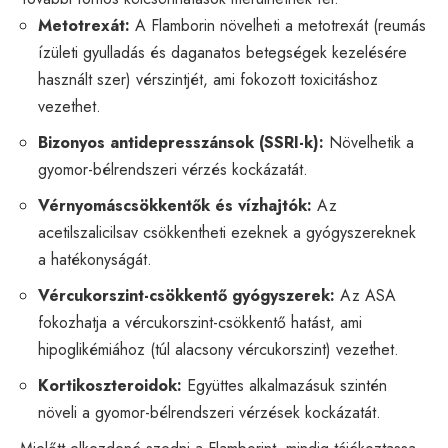
Metotrexát:
A Flamborin növelheti a metotrexát (reumás
ízületi gyulladás és daganatos betegségek kezelésére
használt szer) vérszintjét, ami fokozott toxicitáshoz
vezethet.
Bizonyos antidepresszánsok (SSRI-k):
Növelhetik a
gyomor-bélrendszeri vérzés kockázatát.
Vérnyomáscsökkentők és vízhajtók:
Az
acetilszalicilsav csökkentheti ezeknek a gyógyszereknek
a hatékonyságát.
Vércukorszint-csökkentő gyógyszerek:
Az ASA
fokozhatja a vércukorszint-csökkentő hatást, ami
hipoglikémiához (túl alacsony vércukorszint) vezethet.
Kortikoszteroidok:
Együttes alkalmazásuk szintén
növeli a gyomor-bélrendszeri vérzések kockázatát.