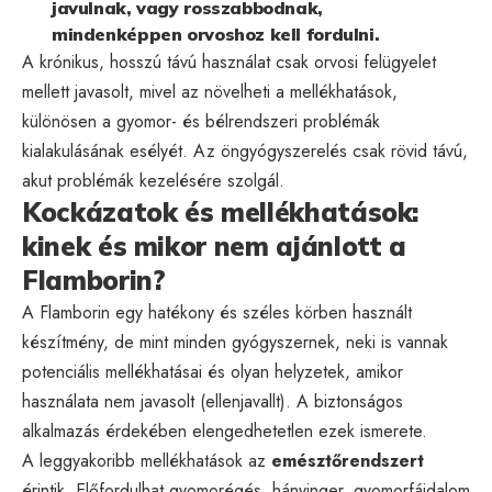
javulnak, vagy rosszabbodnak,
mindenképpen orvoshoz kell fordulni.
A krónikus, hosszú távú használat csak orvosi felügyelet
mellett javasolt, mivel az növelheti a mellékhatások,
különösen a gyomor- és bélrendszeri problémák
kialakulásának esélyét. Az öngyógyszerelés csak rövid távú,
akut problémák kezelésére szolgál.
Kockázatok és mellékhatások:
kinek és mikor nem ajánlott a
Flamborin?
A Flamborin egy hatékony és széles körben használt
készítmény, de mint minden gyógyszernek, neki is vannak
potenciális mellékhatásai és olyan helyzetek, amikor
használata nem javasolt (ellenjavallt). A biztonságos
alkalmazás érdekében elengedhetetlen ezek ismerete.
A leggyakoribb mellékhatások az
emésztőrendszert
érintik. Előfordulhat gyomorégés, hányinger, gyomorfájdalom