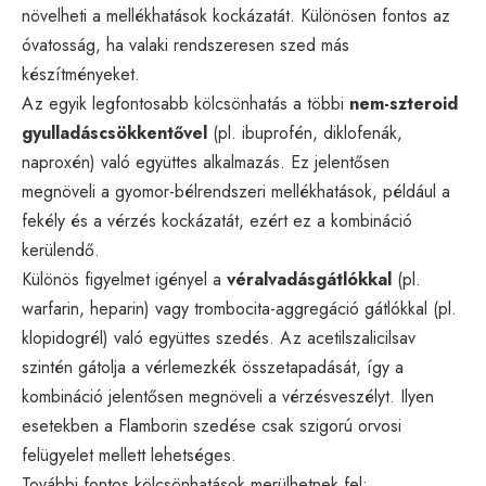
növelheti a mellékhatások kockázatát. Különösen fontos az
óvatosság, ha valaki rendszeresen szed más
készítményeket.
Az egyik legfontosabb kölcsönhatás a többi
nem-szteroid
gyulladáscsökkentővel
(pl. ibuprofén, diklofenák,
naproxén) való együttes alkalmazás. Ez jelentősen
megnöveli a gyomor-bélrendszeri mellékhatások, például a
fekély és a vérzés kockázatát, ezért ez a kombináció
kerülendő.
Különös figyelmet igényel a
véralvadásgátlókkal
(pl.
warfarin, heparin) vagy trombocita-aggregáció gátlókkal (pl.
klopidogrél) való együttes szedés. Az acetilszalicilsav
szintén gátolja a vérlemezkék összetapadását, így a
kombináció jelentősen megnöveli a vérzésveszélyt. Ilyen
esetekben a Flamborin szedése csak szigorú orvosi
felügyelet mellett lehetséges.
További fontos kölcsönhatások merülhetnek fel: