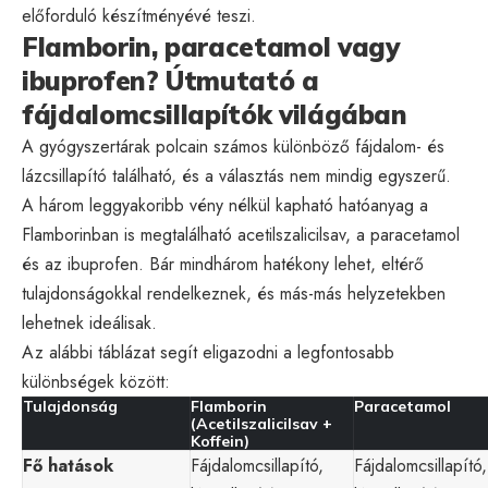
előforduló készítményévé teszi.
Flamborin, paracetamol vagy
ibuprofen? Útmutató a
fájdalomcsillapítók világában
A gyógyszertárak polcain számos különböző fájdalom- és
lázcsillapító található, és a választás nem mindig egyszerű.
A három leggyakoribb vény nélkül kapható hatóanyag a
Flamborinban is megtalálható acetilszalicilsav, a paracetamol
és az ibuprofen. Bár mindhárom hatékony lehet, eltérő
tulajdonságokkal rendelkeznek, és más-más helyzetekben
lehetnek ideálisak.
Az alábbi táblázat segít eligazodni a legfontosabb
különbségek között:
Tulajdonság
Flamborin
Paracetamol
(Acetilszalicilsav +
Koffein)
Fő hatások
Fájdalomcsillapító,
Fájdalomcsillapító,