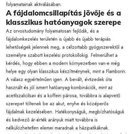
folyamatainak aktiválásában.
A fájdalomcsillapítás jövője és a
klasszikus hatóanyagok szerepe
Az orvostudomány folyamatosan fejlődik, és a
fájdalomkezelés területén is újabb és újabb terápiás
lehetőségek jelennek meg, a célzottabb gyógyszerektől a
személyre szabott kezelési protokollokig. Felmerülhet a
kérdés, hogy ebben a modern környezetben van-e még
helye egy olyan klasszikus készítménynek, mint a Flamborin.
A válasz egyértelműen igen. A bevált, évtizedek óta
használt és jól ismert hatóanyag-kombinációk, mint az
acetilszalicilsav és a koffein párosa, továbbra is alapvető
szerepet töltenek be az akut, enyhe és középerős
fájdalmak kezelésében. Hatékonyságuk, megbízhatóságuk
és kedvező ár-érték arányuk miatt továbbra is
nélkülözhetetlen elemei maradnak a házipatikáknak.