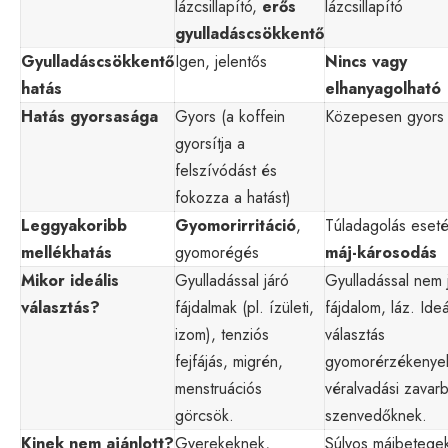
lázcsillapító,
erős
lázcsillapító
gyulladáscsökkentő
Gyulladáscsökkentő
Igen, jelentős
Nincs vagy
hatás
elhanyagolható
Hatás gyorsasága
Gyors (a koffein
Közepesen gyors
gyorsítja a
felszívódást és
fokozza a hatást)
Leggyakoribb
Gyomorirritáció
,
Túladagolás eset
mellékhatás
gyomorégés
máj-károsodás
Mikor ideális
Gyulladással járó
Gyulladással nem 
választás?
fájdalmak (pl. ízületi,
fájdalom, láz. Ideá
izom), tenziós
választás
fejfájás, migrén,
gyomorérzékenye
menstruációs
véralvadási zavar
görcsök.
szenvedőknek.
Kinek nem ajánlott?
Gyerekeknek,
Súlyos májbetege