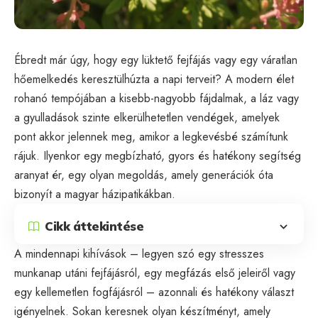
Ébredt már úgy, hogy egy lüktető fejfájás vagy egy váratlan
hőemelkedés keresztülhúzta a napi terveit? A modern élet
rohanó tempójában a kisebb-nagyobb fájdalmak, a láz vagy
a gyulladások szinte elkerülhetetlen vendégek, amelyek
pont akkor jelennek meg, amikor a legkevésbé számítunk
rájuk. Ilyenkor egy megbízható, gyors és hatékony segítség
aranyat ér, egy olyan megoldás, amely generációk óta
bizonyít a magyar házipatikákban.
Cikk áttekintése
A mindennapi kihívások – legyen szó egy stresszes
munkanap utáni fejfájásról, egy megfázás első jeleiről vagy
egy kellemetlen fogfájásról – azonnali és hatékony választ
igényelnek. Sokan keresnek olyan készítményt, amely