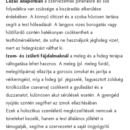
Lázas állapotban
a szervezetnek pihenésre és sok
folyadékra van szüksége a kiszáradás elkerülése
érdekében. A könnyű öltözet és a szoba hűvösen tartása
segíti a test hőleadását. A langyos vizes borogatás vagy
hűtőfürdő szintén hatékonyan csökkentheti a
testhőmérsékletet, de soha ne használjunk jéghideg vizet,
mert az hidegrázást válthat ki.
Izom- és ízületi fájdalmaknál
a meleg és a hideg terápia
váltogatása lehet hasznos. A meleg (pl. meleg fürdő,
melegítőpárna) ellazítja a görcsös izmokat és javítja a
vérkeringést, míg a hideg (pl. jégzselé, fagyasztott zöldség
törölközőbe csavarva) csökkenti a gyulladást és a
duzzanatot, különösen akut sérülések esetén. A gyengéd
nyújtás szintén segíthet az izmok ellazításában.
Ezek a holisztikus szemléletű megközelítések nemcsak a
tüneteket kezelik, hanem a test általános jóllétét is
támogatják, segítve a szervezetet a saját öngyógyító