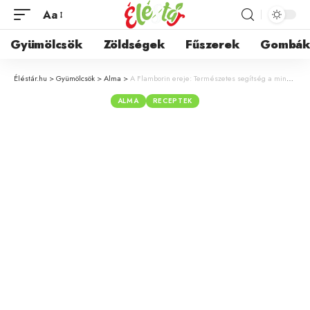
Aa
Gyümölcsök
Zöldségek
Fűszerek
Gombá
Éléstár.hu
>
Gyümölcsök
>
Alma
>
A Flamborin ereje: Természetes segítség a mindennapi kihívások leküzdésében
ALMA
RECEPTEK