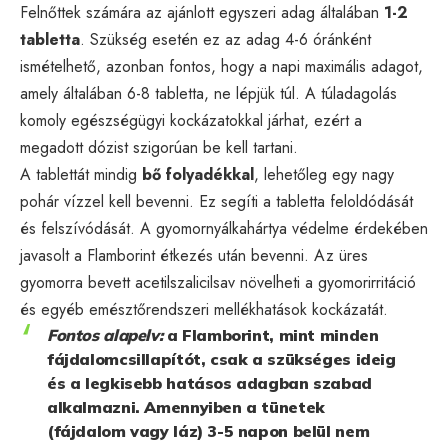
Felnőttek számára az ajánlott egyszeri adag általában
1-2
tabletta
. Szükség esetén ez az adag 4-6 óránként
ismételhető, azonban fontos, hogy a napi maximális adagot,
amely általában 6-8 tabletta, ne lépjük túl. A túladagolás
komoly egészségügyi kockázatokkal járhat, ezért a
megadott dózist szigorúan be kell tartani.
A tablettát mindig
bő folyadékkal
, lehetőleg egy nagy
pohár vízzel kell bevenni. Ez segíti a tabletta feloldódását
és felszívódását. A gyomornyálkahártya védelme érdekében
javasolt a Flamborint étkezés után bevenni. Az üres
gyomorra bevett acetilszalicilsav növelheti a gyomorirritáció
és egyéb emésztőrendszeri mellékhatások kockázatát.
Fontos alapelv:
a Flamborint, mint minden
fájdalomcsillapítót, csak a szükséges ideig
és a legkisebb hatásos adagban szabad
alkalmazni. Amennyiben a tünetek
(fájdalom vagy láz) 3-5 napon belül nem