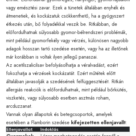
vagy emésztési zavar. Ezek a tünetek általában enyhék és
átmenetiek, és kockázatuk csökkenthető, ha a gyógyszert
étkezés után, bő folyadékkal veszik be. Ritkábban, de
előfordulhatnak súlyosabb gyomor-bélrendszeri problémák,
mint például gyomorfekély vagy vérzés, különösen nagyobb
adagok hosszan tartó szedése esetén, vagy ha az illetőnek
már korábban is voltak ilyen jellegű panaszai.
Az acetilszalicilsav befolyásolhatja a véralvadást, ezért
fokozhatja a vérzések kockázatát. Ezért műtétek előtt
általában javasolják a szedésének felfüggesztését. Ritkán
allergiás reakciók is előfordulhatnak, mint például bőrkiütés,
viszketés, vagy súlyosabb esetben asztmás roham,
arcduzzanat.
Vannak olyan állapotok és betegcsoportok, amelyek
esetében a Flamborin szedése
kifejezetten ellenjavallt
:
Ellenjavallat
Indoklás