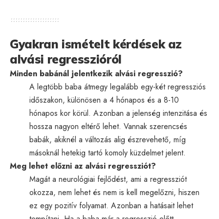
Gyakran ismételt kérdések az
alvási regresszióról
Minden babánál jelentkezik alvási regresszió?
A legtöbb baba átmegy legalább egy-két regressziós
időszakon, különösen a 4 hónapos és a 8-10
hónapos kor körül. Azonban a jelenség intenzitása és
hossza nagyon eltérő lehet. Vannak szerencsés
babák, akiknél a változás alig észrevehető, míg
másoknál hetekig tartó komoly küzdelmet jelent.
Meg lehet előzni az alvási regressziót?
Magát a neurológiai fejlődést, ami a regressziót
okozza, nem lehet és nem is kell megelőzni, hiszen
ez egy pozitív folyamat. Azonban a hatásait lehet
tompítani. Ha a baba már a regresszió előtt