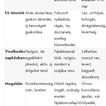
nap
Fő tünetek
Alvás elutasítása,
Fokozott
Láz, orrfolyás,
gyakori ébredés,
nyáladzás,
köhögés,
új készségek
rágás, íny
étvágytalanság
gyakorlása
duzzanata,
levertség
esetleg
hőemelkedés
Viselkedés
Nyűgös, de
Fájdalmasnak
Láthatóan
napközben
egyébként
tűnik, nyűgös,
rosszul van,
jókedvű, aktív, új
mindent a
levert,
dolgokat tanul
szájába vesz
bágyadt,
aluszékony
Megoldás
Következetesség,
Hűtött rágóka,
Orvosi
rutin, türelem
ínygél, szükség
konzultáció,
esetén
ápolás, sok
fájdalomcsillapító
folyadék,