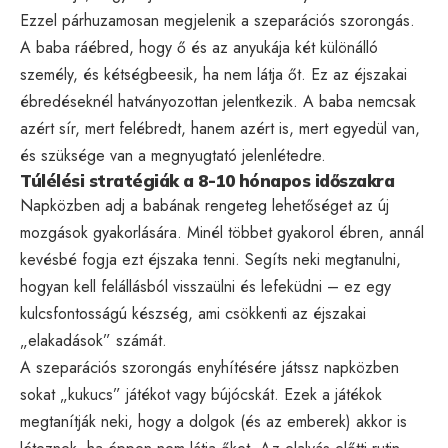
Ezzel párhuzamosan megjelenik a szeparációs szorongás.
A baba ráébred, hogy ő és az anyukája két különálló
személy, és kétségbeesik, ha nem látja őt. Ez az éjszakai
ébredéseknél hatványozottan jelentkezik. A baba nemcsak
azért sír, mert felébredt, hanem azért is, mert egyedül van,
és szüksége van a megnyugtató jelenlétedre.
Túlélési stratégiák a 8-10 hónapos időszakra
Napközben adj a babának rengeteg lehetőséget az új
mozgások gyakorlására. Minél többet gyakorol ébren, annál
kevésbé fogja ezt éjszaka tenni. Segíts neki megtanulni,
hogyan kell felállásból visszaülni és lefeküdni – ez egy
kulcsfontosságú készség, ami csökkenti az éjszakai
„elakadások” számát.
A szeparációs szorongás enyhítésére játssz napközben
sokat „kukucs” játékot vagy bújócskát. Ezek a játékok
megtanítják neki, hogy a dolgok (és az emberek) akkor is