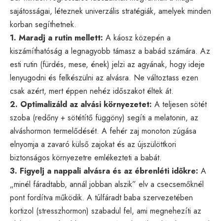
sajátosságai, léteznek univerzális stratégiák, amelyek minden
korban segíthetnek.
1. Maradj a rutin mellett:
A káosz közepén a
kiszámíthatóság a legnagyobb támasz a babád számára. Az
esti rutin (fürdés, mese, ének) jelzi az agyának, hogy ideje
lenyugodni és felkészülni az alvásra. Ne változtass ezen
csak azért, mert éppen nehéz időszakot éltek át.
2. Optimalizáld az alvási környezetet:
A teljesen sötét
szoba (redőny + sötétítő függöny) segíti a melatonin, az
alváshormon termelődését. A fehér zaj monoton zúgása
elnyomja a zavaró külső zajokat és az újszülöttkori
biztonságos környezetre emlékezteti a babát.
3. Figyelj a nappali alvásra és az ébrenléti időkre:
A
„minél fáradtabb, annál jobban alszik” elv a csecsemőknél
pont fordítva működik. A túlfáradt baba szervezetében
kortizol (stresszhormon) szabadul fel, ami megnehezíti az