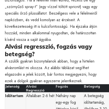
biztonságos. Ha a félelmei miatt ébred, vezess be egy
„szörnyűző spray-t” (egy vízzel töltött spricnit) vagy egy
speciális őrző plüssállatot. Beszélgess vele a félelmeiről
napközben, és vedd komolyan az érzéseit. A
következetesség itt is kulcsfontosságú. Ha éjszaka átjön
hozzád, minden alkalommal nyugodtan, de határozottan
kísérd vissza a saját ágyába.
Alvási regresszió, fogzás vagy
betegség?
A szülők gyakran bizonytalanok abban, hogy a hirtelen
alvásromlást mi okozza. Az alábbi táblázat segíthet
eligazodni a jelek között, bár fontos megjegyezni, hogy
ezek a dolgok gyakran egyszerre jelentkeznek.
Jelenség
Alvási
Fogzás
Betegség
Regresszió
Időtartam
Általában 2-6 hét
Néhány nap
A betegség
egy-egy fog
időtartamáig,
áttörése körül
általában 3-10