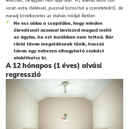
léteznek, ha éppen nem látja őket. Az elalvás előtti rutin
során extra öleléssel, puszival biztosítsd a szeretetedről, de
maradj következetes az elalvás módját illetően.
Ne ess abba a csapdába, hogy minden
ébredésnél azonnal beviszed magad mellé
az ágyba, ha ezt korábban nem tetted. Bár
rövid távon megoldásnak tűnik, hosszú
távon egy nehezen elhagyható szokást
alakíthatsz ki.
A 12 hónapos (1 éves) alvási
regresszió