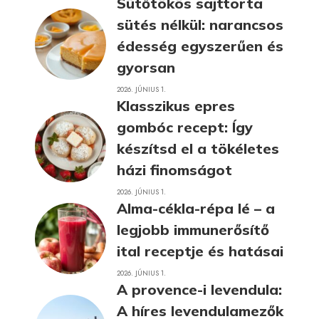
Sütőtökös sajttorta
sütés nélkül: narancsos
édesség egyszerűen és
gyorsan
2026. JÚNIUS 1.
Klasszikus epres
gombóc recept: Így
készítsd el a tökéletes
házi finomságot
2026. JÚNIUS 1.
Alma-cékla-répa lé – a
legjobb immunerősítő
ital receptje és hatásai
2026. JÚNIUS 1.
A provence-i levendula:
A híres levendulamezők