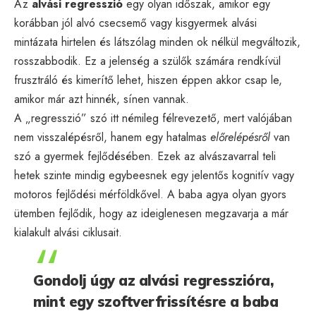
Az
alvási regresszió
egy olyan időszak, amikor egy
korábban jól alvó csecsemő vagy kisgyermek alvási
mintázata hirtelen és látszólag minden ok nélkül megváltozik,
rosszabbodik. Ez a jelenség a szülők számára rendkívül
frusztráló és kimerítő lehet, hiszen éppen akkor csap le,
amikor már azt hinnék, sínen vannak.
A „regresszió” szó itt némileg félrevezető, mert valójában
nem visszalépésről, hanem egy hatalmas
előrelépésről
van
szó a gyermek fejlődésében. Ezek az alvászavarral teli
hetek szinte mindig egybeesnek egy jelentős kognitív vagy
motoros fejlődési mérföldkővel. A baba agya olyan gyors
ütemben fejlődik, hogy az ideiglenesen megzavarja a már
kialakult alvási ciklusait.
Gondolj úgy az alvási regresszióra,
mint egy szoftverfrissítésre a baba