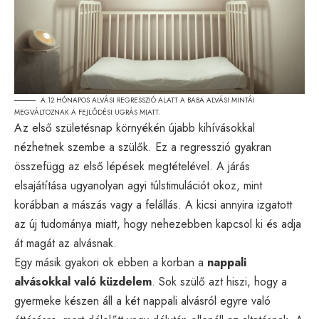
A 12 HÓNAPOS ALVÁSI REGRESSZIÓ ALATT A BABA ALVÁSI MINTÁI
MEGVÁLTOZNAK A FEJLŐDÉSI UGRÁS MIATT.
Az első születésnap környékén újabb kihívásokkal
nézhetnek szembe a szülők. Ez a regresszió gyakran
összefügg az első lépések megtételével. A járás
elsajátítása ugyanolyan agyi túlstimulációt okoz, mint
korábban a mászás vagy a felállás. A kicsi annyira izgatott
az új tudománya miatt, hogy nehezebben kapcsol ki és adja
át magát az alvásnak.
Egy másik gyakori ok ebben a korban a
nappali
alvásokkal való küzdelem
. Sok szülő azt hiszi, hogy a
gyermeke készen áll a két nappali alvásról egyre való