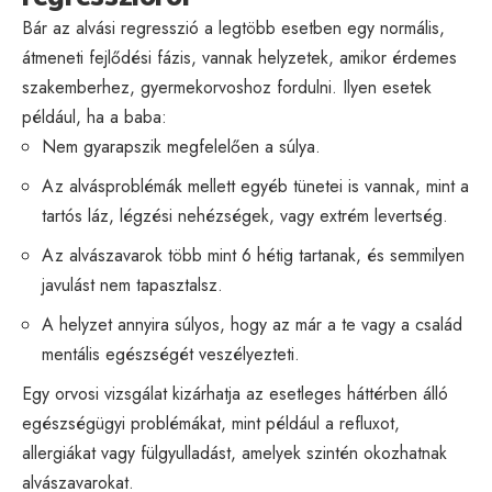
Bár az alvási regresszió a legtöbb esetben egy normális,
átmeneti fejlődési fázis, vannak helyzetek, amikor érdemes
szakemberhez, gyermekorvoshoz fordulni. Ilyen esetek
például, ha a baba:
Nem gyarapszik megfelelően a súlya.
Az alvásproblémák mellett egyéb tünetei is vannak, mint a
tartós láz, légzési nehézségek, vagy extrém levertség.
Az alvászavarok több mint 6 hétig tartanak, és semmilyen
javulást nem tapasztalsz.
A helyzet annyira súlyos, hogy az már a te vagy a család
mentális egészségét veszélyezteti.
Egy orvosi vizsgálat kizárhatja az esetleges háttérben álló
egészségügyi problémákat, mint például a refluxot,
allergiákat vagy fülgyulladást, amelyek szintén okozhatnak
alvászavarokat.