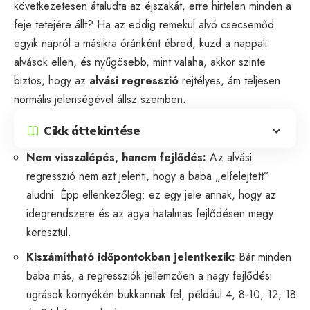
következetesen átaludta az éjszakát, erre hirtelen minden a
feje tetejére állt? Ha az eddig remekül alvó csecsemőd
egyik napról a másikra óránként ébred, küzd a nappali
alvások ellen, és nyűgösebb, mint valaha, akkor szinte
biztos, hogy az
alvási regresszió
rejtélyes, ám teljesen
normális jelenségével állsz szemben.
Cikk áttekintése
Nem visszalépés, hanem fejlődés:
Az alvási
regresszió nem azt jelenti, hogy a baba „elfelejtett”
aludni. Épp ellenkezőleg: ez egy jele annak, hogy az
idegrendszere és az agya hatalmas fejlődésen megy
keresztül.
Kiszámítható időpontokban jelentkezik:
Bár minden
baba más, a regressziók jellemzően a nagy fejlődési
ugrások környékén bukkannak fel, például 4, 8-10, 12, 18