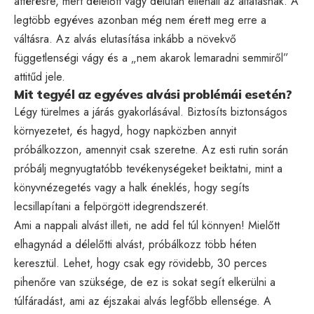
áttérésre, mert délelőtt vagy délután ellenáll az altatásnak. A
legtöbb egyéves azonban még nem érett meg erre a
váltásra. Az alvás elutasítása inkább a növekvő
függetlenségi vágy és a „nem akarok lemaradni semmiről”
attitűd jele.
Mit tegyél az egyéves alvási problémái esetén?
Légy türelmes a járás gyakorlásával. Biztosíts biztonságos
környezetet, és hagyd, hogy napközben annyit
próbálkozzon, amennyit csak szeretne. Az esti rutin során
próbálj megnyugtatóbb tevékenységeket beiktatni, mint a
könyvnézegetés vagy a halk éneklés, hogy segíts
lecsillapítani a felpörgött idegrendszerét.
Ami a nappali alvást illeti, ne add fel túl könnyen! Mielőtt
elhagynád a délelőtti alvást, próbálkozz több héten
keresztül. Lehet, hogy csak egy rövidebb, 30 perces
pihenőre van szüksége, de ez is sokat segít elkerülni a
túlfáradást, ami az éjszakai alvás legfőbb ellensége. A