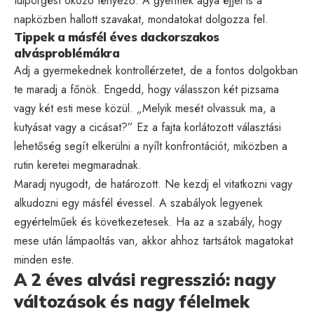
túlpörgést okozó tényező. A gyermek agya éjjel is a
napközben hallott szavakat, mondatokat dolgozza fel.
Tippek a másfél éves dackorszakos
alvásproblémákra
Adj a gyermekednek kontrollérzetet, de a fontos dolgokban
te maradj a főnök. Engedd, hogy válasszon két pizsama
vagy két esti mese közül. „Melyik mesét olvassuk ma, a
kutyásat vagy a cicásat?” Ez a fajta korlátozott választási
lehetőség segít elkerülni a nyílt konfrontációt, miközben a
rutin keretei megmaradnak.
Maradj nyugodt, de határozott. Ne kezdj el vitatkozni vagy
alkudozni egy másfél évessel. A szabályok legyenek
egyértelműek és következetesek. Ha az a szabály, hogy
mese után lámpaoltás van, akkor ahhoz tartsátok magatokat
minden este.
A 2 éves alvási regresszió: nagy
változások és nagy félelmek