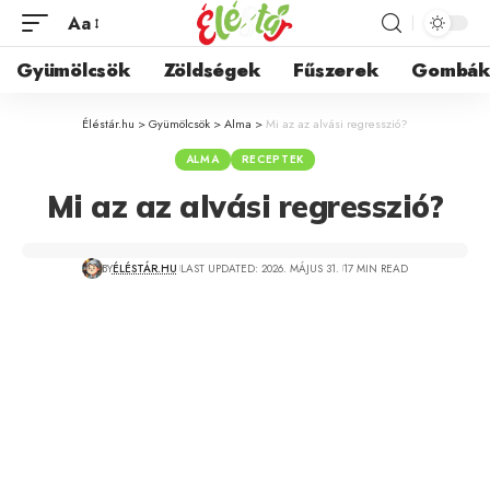
Aa
Gyümölcsök
Zöldségek
Fűszerek
Gombá
Éléstár.hu
>
Gyümölcsök
>
Alma
>
Mi az az alvási regresszió?
ALMA
RECEPTEK
Mi az az alvási regresszió?
BY
ÉLÉSTÁR.HU
LAST UPDATED: 2026. MÁJUS 31.
17 MIN READ