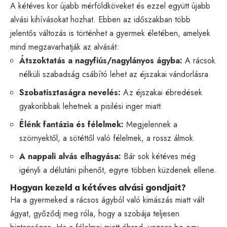
A kétéves kor újabb mérföldköveket és ezzel együtt újabb
alvási kihívásokat hozhat. Ebben az időszakban több
jelentős változás is történhet a gyermek életében, amelyek
mind megzavarhatják az alvását:
Átszoktatás a nagyfiús/nagylányos ágyba:
A rácsok
nélküli szabadság csábító lehet az éjszakai vándorlásra.
Szobatisztaságra nevelés:
Az éjszakai ébredések
gyakoribbak lehetnek a pisilési inger miatt.
Élénk fantázia és félelmek:
Megjelennek a
szörnyektől, a sötéttől való félelmek, a rossz álmok.
A nappali alvás elhagyása:
Bár sok kétéves még
igényli a délutáni pihenőt, egyre többen küzdenek ellene.
Hogyan kezeld a kétéves alvási gondjait?
Ha a gyermeked a rácsos ágyból való kimászás miatt vált
ágyat, győződj meg róla, hogy a szobája teljesen