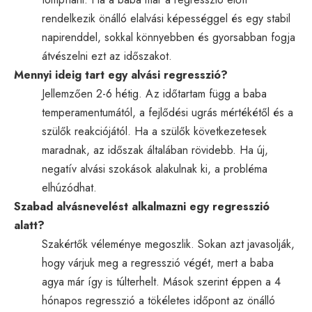
rendelkezik önálló elalvási képességgel és egy stabil
napirenddel, sokkal könnyebben és gyorsabban fogja
átvészelni ezt az időszakot.
Mennyi ideig tart egy alvási regresszió?
Jellemzően 2-6 hétig. Az időtartam függ a baba
temperamentumától, a fejlődési ugrás mértékétől és a
szülők reakciójától. Ha a szülők következetesek
maradnak, az időszak általában rövidebb. Ha új,
negatív alvási szokások alakulnak ki, a probléma
elhúzódhat.
Szabad alvásnevelést alkalmazni egy regresszió
alatt?
Szakértők véleménye megoszlik. Sokan azt javasolják,
hogy várjuk meg a regresszió végét, mert a baba
agya már így is túlterhelt. Mások szerint éppen a 4
hónapos regresszió a tökéletes időpont az önálló