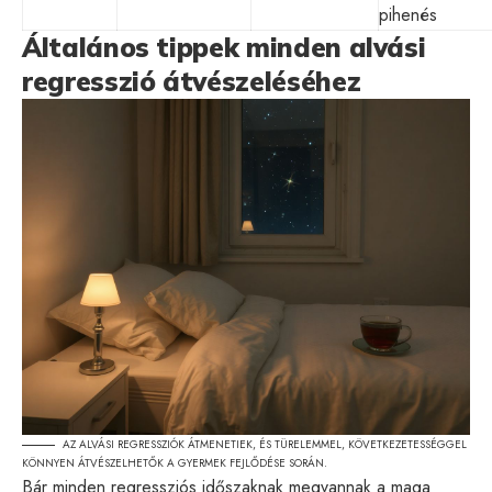
pihenés
Általános tippek minden alvási
regresszió átvészeléséhez
AZ ALVÁSI REGRESSZIÓK ÁTMENETIEK, ÉS TÜRELEMMEL, KÖVETKEZETESSÉGGEL
KÖNNYEN ÁTVÉSZELHETŐK A GYERMEK FEJLŐDÉSE SORÁN.
Bár minden regressziós időszaknak megvannak a maga