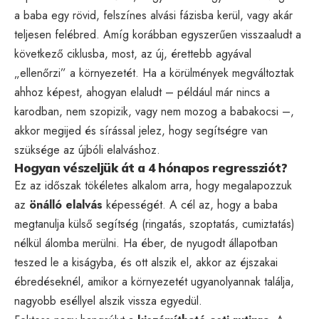
a baba egy rövid, felszínes alvási fázisba kerül, vagy akár
teljesen felébred. Amíg korábban egyszerűen visszaaludt a
következő ciklusba, most, az új, érettebb agyával
„ellenőrzi” a környezetét. Ha a körülmények megváltoztak
ahhoz képest, ahogyan elaludt – például már nincs a
karodban, nem szopizik, vagy nem mozog a babakocsi –,
akkor megijed és sírással jelez, hogy segítségre van
szüksége az újbóli elalváshoz.
Hogyan vészeljük át a 4 hónapos regressziót?
Ez az időszak tökéletes alkalom arra, hogy megalapozzuk
az
önálló elalvás
képességét. A cél az, hogy a baba
megtanulja külső segítség (ringatás, szoptatás, cumiztatás)
nélkül álomba merülni. Ha éber, de nyugodt állapotban
teszed le a kiságyba, és ott alszik el, akkor az éjszakai
ébredéseknél, amikor a környezetét ugyanolyannak találja,
nagyobb eséllyel alszik vissza egyedül.