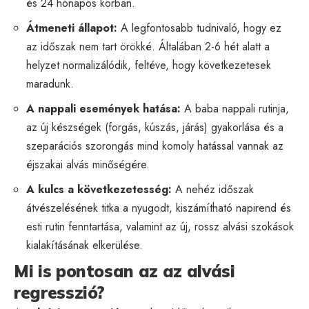
és 24 hónapos korban.
Átmeneti állapot:
A legfontosabb tudnivaló, hogy ez
az időszak nem tart örökké. Általában 2-6 hét alatt a
helyzet normalizálódik, feltéve, hogy következetesek
maradunk.
A nappali események hatása:
A baba nappali rutinja,
az új készségek (forgás, kúszás, járás) gyakorlása és a
szeparációs szorongás mind komoly hatással vannak az
éjszakai alvás minőségére.
A kulcs a következetesség:
A nehéz időszak
átvészelésének titka a nyugodt, kiszámítható napirend és
esti rutin fenntartása, valamint az új, rossz alvási szokások
kialakításának elkerülése.
Mi is pontosan az az alvási
regresszió?