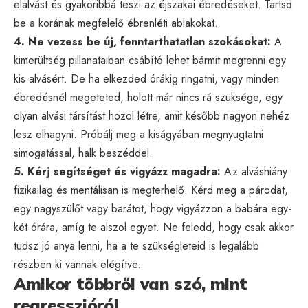
elalvást és gyakoribbá teszi az éjszakai ébredéseket. Tartsd
be a korának megfelelő ébrenléti ablakokat.
4. Ne vezess be új, fenntarthatatlan szokásokat:
A
kimerültség pillanataiban csábító lehet bármit megtenni egy
kis alvásért. De ha elkezded órákig ringatni, vagy minden
ébredésnél megeteted, holott már nincs rá szüksége, egy
olyan alvási társítást hozol létre, amit később nagyon nehéz
lesz elhagyni. Próbálj meg a kiságyában megnyugtatni
simogatással, halk beszéddel.
5. Kérj segítséget és vigyázz magadra:
Az alváshiány
fizikailag és mentálisan is megterhelő. Kérd meg a párodat,
egy nagyszülőt vagy barátot, hogy vigyázzon a babára egy-
két órára, amíg te alszol egyet. Ne feledd, hogy csak akkor
tudsz jó anya lenni, ha a te szükségleteid is legalább
részben ki vannak elégítve.
Amikor többről van szó, mint
regresszióról