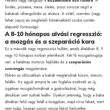
Fektess nagy hangsúlyt a
kiszámítható esti rutinra
. A
fürdés, pizsama, mese, ölelés, puszi sorozat segít a
babának ráhangolódni az alvásra. A sötét, csendes (vagy
fehér zajos) és megfelelő hőmérsékletű szoba szintén
alapvető fontosságú.
A 8-10 hónapos alvási regresszió:
a mozgás és a szeparáció kora
Ez a második nagy regressziós hullám, amely általában 8, 9
vagy 10 hónapos korban jelentkezik. Két fő mozgatórugója
van: a hatalmas motoros fejlődés és a
szeparációs
szorongás
megjelenése.
Ebben az időszakban a babák megtanulnak kúszni, mászni,
felállni. Az agyuk annyira le van foglalva ezeknek az új,
izgalmas mozgásformáknak a gyakorlásával, hogy még
álmukban sem tudnak leállni. Gyakori jelenség, hogy a baba
álmában felül vagy feláll a kiságyban, majd sírva fakad, mert
nem tudja, hogyan jusson vissza fekvő helyzetbe.