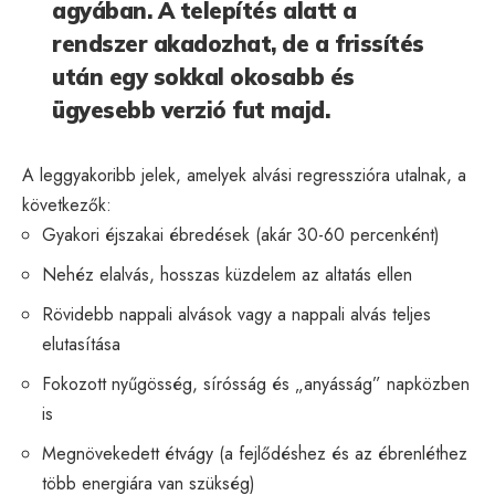
agyában. A telepítés alatt a
rendszer akadozhat, de a frissítés
után egy sokkal okosabb és
ügyesebb verzió fut majd.
A leggyakoribb jelek, amelyek alvási regresszióra utalnak, a
következők:
Gyakori éjszakai ébredések (akár 30-60 percenként)
Nehéz elalvás, hosszas küzdelem az altatás ellen
Rövidebb nappali alvások vagy a nappali alvás teljes
elutasítása
Fokozott nyűgösség, sírósság és „anyásság” napközben
is
Megnövekedett étvágy (a fejlődéshez és az ébrenléthez
több energiára van szükség)