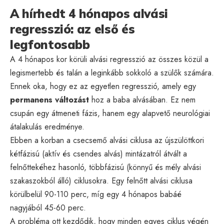
A hírhedt 4 hónapos alvási
regresszió: az első és
legfontosabb
A 4 hónapos kor körüli alvási regresszió az összes közül a
legismertebb és talán a leginkább sokkoló a szülők számára.
Ennek oka, hogy ez az egyetlen regresszió, amely egy
permanens változást
hoz a baba alvásában. Ez nem
csupán egy átmeneti fázis, hanem egy alapvető neurológiai
átalakulás eredménye.
Ebben a korban a csecsemő alvási ciklusa az újszülöttkori
kétfázisú (aktív és csendes alvás) mintázatról átvált a
felnőttekéhez hasonló, többfázisú (könnyű és mély alvási
szakaszokból álló) ciklusokra. Egy felnőtt alvási ciklusa
körülbelül 90-110 perc, míg egy 4 hónapos babáé
nagyjából 45-60 perc.
A probléma ott kezdődik, hogy minden egyes ciklus végén