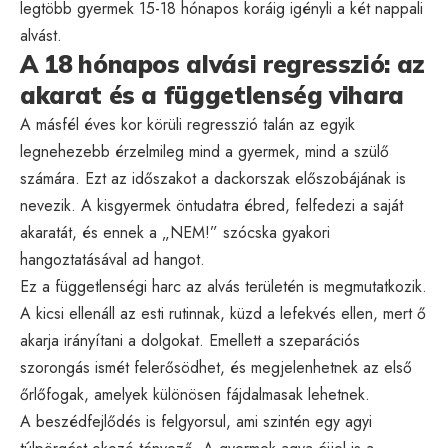
legtöbb gyermek 15-18 hónapos koráig igényli a két nappali
alvást.
A 18 hónapos alvási regresszió: az
akarat és a függetlenség vihara
A másfél éves kor körüli regresszió talán az egyik
legnehezebb érzelmileg mind a gyermek, mind a szülő
számára. Ezt az időszakot a dackorszak előszobájának is
nevezik. A kisgyermek öntudatra ébred, felfedezi a saját
akaratát, és ennek a „NEM!” szócska gyakori
hangoztatásával ad hangot.
Ez a függetlenségi harc az alvás területén is megmutatkozik.
A kicsi ellenáll az esti rutinnak, küzd a lefekvés ellen, mert ő
akarja irányítani a dolgokat. Emellett a szeparációs
szorongás ismét felerősödhet, és megjelenhetnek az első
őrlőfogak, amelyek különösen fájdalmasak lehetnek.
A beszédfejlődés is felgyorsul, ami szintén egy agyi