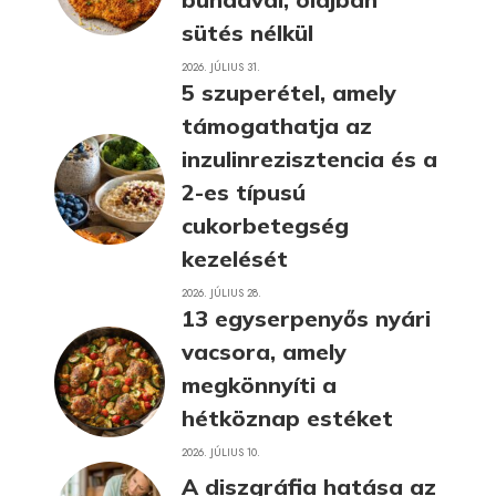
sütés nélkül
2026. JÚLIUS 31.
5 szuperétel, amely
támogathatja az
inzulinrezisztencia és a
2-es típusú
cukorbetegség
kezelését
2026. JÚLIUS 28.
13 egyserpenyős nyári
vacsora, amely
megkönnyíti a
hétköznap estéket
2026. JÚLIUS 10.
A diszgráfia hatása az