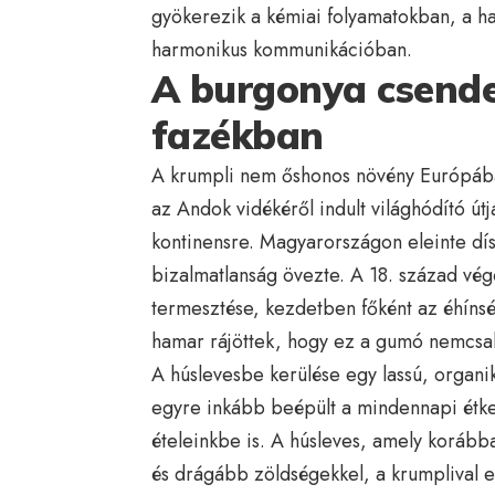
gyökerezik a kémiai folyamatokban, a h
harmonikus kommunikációban.
A burgonya csende
fazékban
A krumpli nem őshonos növény Európáb
az Andok vidékéről indult világhódító út
kontinensre. Magyarországon eleinte dís
bizalmatlanság övezte. A 18. század végér
termesztése, kezdetben főként az éhíns
hamar rájöttek, hogy ez a gumó nemcsak 
A húslevesbe kerülése egy lassú, organ
egyre inkább beépült a mindennapi étkez
ételeinkbe is. A húsleves, amely korább
és drágább zöldségekkel, a krumplival 