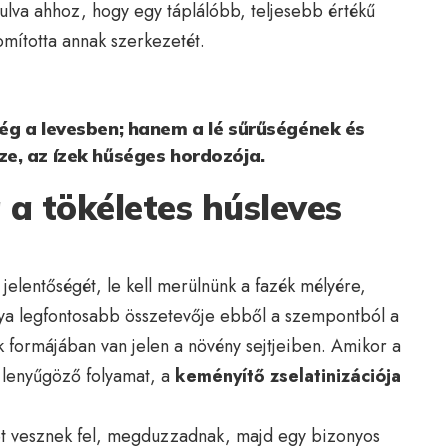
ulva ahhoz, hogy egy táplálóbb, teljesebb értékű
omította annak szerkezetét.
ég a levesben; hanem a lé sűrűségének és
e, az ízek hűséges hordozója.
 a tökéletes húsleves
jelentőségét, le kell merülnünk a fazék mélyére,
nya legfontosabb összetevője ebből a szempontból a
 formájában van jelen a növény sejtjeiben. Amikor a
 lenyűgöző folyamat, a
keményítő zselatinizációja
et vesznek fel, megduzzadnak, majd egy bizonyos