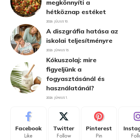
megkönnyíti a
hétköznap estéket
2026. JÚLIUS 10.
A diszgráfia hatása az
iskolai teljesítményre
2026. JÚNIUS 15.
Kókuszolaj: mire
figyeljünk a
fogyasztásánál és
használatánál?
2026. JÚNIUS 1.
Facebook
Twitter
Pinterest
Insta
Like
Follow
Pin
Fol