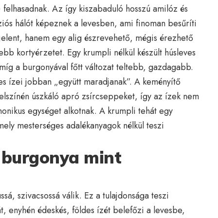
) felhasadnak. Az így kiszabaduló hosszú amilóz és
ós hálót képeznek a levesben, ami finoman besűríti
t jelent, hanem egy alig észrevehető, mégis érezhető
bb kortyérzetet. Egy krumpli nélkül készült húsleves
íg a burgonyával főtt változat teltebb, gazdagabb.
eves ízei jobban „együtt maradjanak”. A keményítő
felszínén úszkáló apró zsírcseppeket, így az ízek nem
onikus egységet alkotnak. A krumpli tehát egy
mely mesterséges adalékanyagok nélkül teszi
a burgonya mint
sá, szivacsossá válik. Ez a tulajdonsága teszi
t, enyhén édeskés, földes ízét belefőzi a levesbe,