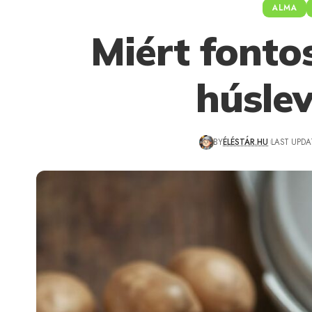
ALMA
Miért fonto
húsle
BY
ÉLÉSTÁR.HU
LAST UPDAT