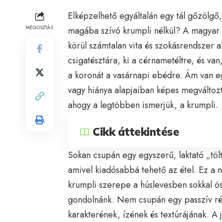
Elképzelhető egyáltalán egy tál gőzölgő
MEGOSZTÁS
magába szívó krumpli nélkül? A magyar 
körül számtalan vita és szokásrendszer al
csigatésztára, ki a cérnametéltre, és van,
a koronát a vasárnapi ebédre. Ám van e
vagy hiánya alapjaiban képes megváltozta
ahogy a legtöbben ismerjük, a krumpli.
Cikk áttekintése
Sokan csupán egy egyszerű, laktató „töl
amivel kiadósabbá tehető az étel. Ez a
krumpli szerepe a húslevesben sokkal ös
gondolnánk. Nem csupán egy passzív rés
karakterének, ízének és textúrájának. A 