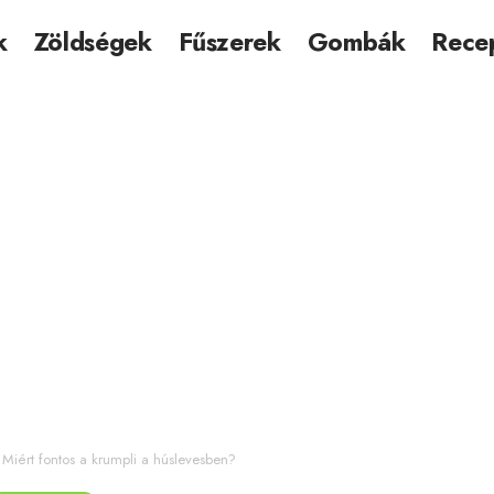
k
Zöldségek
Fűszerek
Gombák
Rece
>
Miért fontos a krumpli a húslevesben?