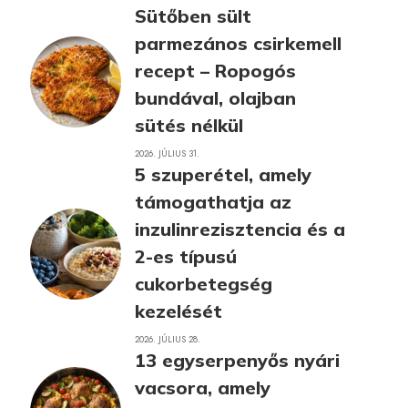
Sütőben sült
parmezános csirkemell
recept – Ropogós
bundával, olajban
sütés nélkül
2026. JÚLIUS 31.
5 szuperétel, amely
támogathatja az
inzulinrezisztencia és a
2-es típusú
cukorbetegség
kezelését
2026. JÚLIUS 28.
13 egyserpenyős nyári
vacsora, amely