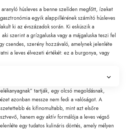
, aranyló húsleves a benne szelíden megfőtt, ízeket
gasztronómia egyik alappillérének számító húsleves
akult ki az évszázadok során. Ki esküszik a
 aki szerint a grízgaluska vagy a májgaluska teszi fel
gy csendes, szerény hozzávaló, amelynek jelenléte
tni a leves élvezeti értékét: ez a burgonya, vagy
telékanyagnak” tartják, egy olcsó megoldásnak,
 nézet azonban messze nem fedi a valóságot. A
szetettebb és kifinomultabb, mint azt elsőre
ztvevő, hanem egy aktív formálója a leves végső
jelenléte egy tudatos kulináris döntés, amely mélyen