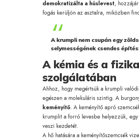
demokratizálta a húslevest
, hozzájár
fogás kerüljön az asztalra, miközben fin
A krumpli nem csupán egy zölds
selymességének csendes építész
A kémia és a fizika
szolgálatában
Ahhoz, hogy megértsük a krumpli valódi 
egészen a molekuláris szintig. A burgo
keményítő
. A keményítő apró szemcsék
krumplit a forró levesbe helyezzük, egy
veszi kezdetét.
A hő hatására a keményítőszemcsék viz