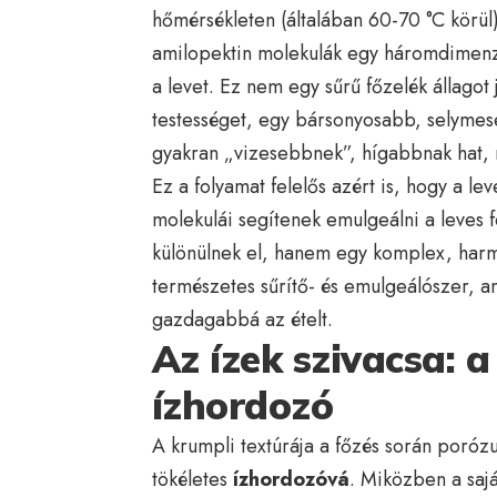
hőmérsékleten (általában 60-70 °C körül
amilopektin molekulák egy háromdimenzi
a levet. Ez nem egy sűrű főzelék állago
testességet, egy bársonyosabb, selymese
gyakran „vizesebbnek”, hígabbnak hat, m
Ez a folyamat felelős azért is, hogy a l
molekulái segítenek emulgeálni a leves 
különülnek el, hanem egy komplex, harm
természetes sűrítő- és emulgeálószer, a
gazdagabbá az ételt.
Az ízek szivacsa: 
ízhordozó
A krumpli textúrája a főzés során porózus
tökéletes
ízhordozóvá
. Miközben a sajá