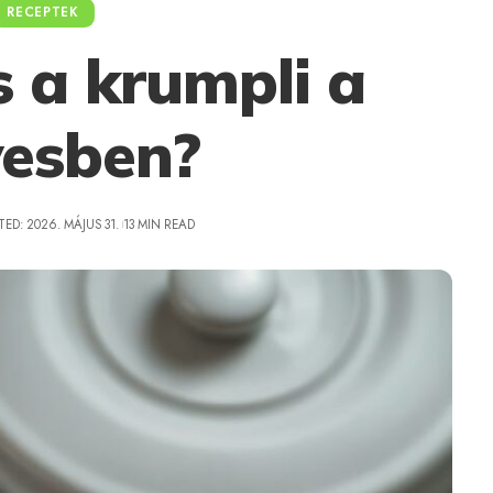
RECEPTEK
s a krumpli a
vesben?
ED: 2026. MÁJUS 31.
13 MIN READ