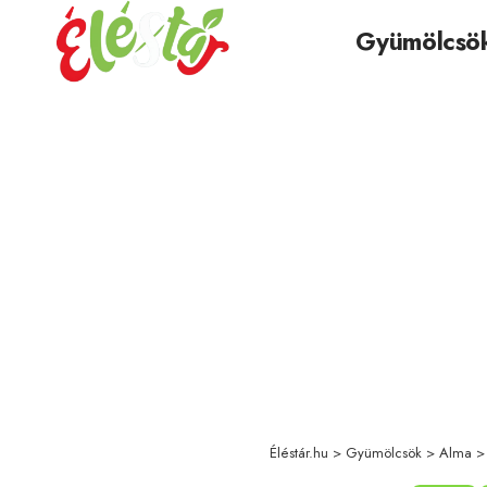
Gyümölcsö
Éléstár.hu
>
Gyümölcsök
>
Alma