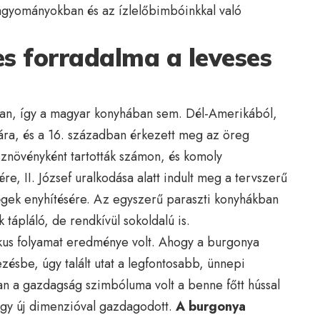
agyományokban és az ízlelőbimbóinkkal való
s forradalma a leveses
an, így a magyar konyhában sem. Dél-Amerikából,
jára, és a 16. században érkezett meg az öreg
znövényként tartották számon, és komoly
e, II. József uralkodása alatt indult meg a tervszerű
égek enyhítésére. Az egyszerű paraszti konyhákban
tápláló, de rendkívül sokoldalú is.
ikus folyamat eredménye volt. Ahogy a burgonya
ésbe, úgy talált utat a legfontosabb, ünnepi
an a gazdagság szimbóluma volt a benne főtt hússal
egy új dimenzióval gazdagodott.
A burgonya