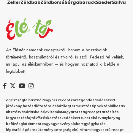
Zeller
Zöldbab
Zöldborsó
Sárgabarack
Szeder
Szilva
Az Éléstár nemcsak receptekről, hanem a hozzávalók
történetéről, használatáról és titkairól is szól. Fedezd fel velünk,
mi lapul az éléskamrában – és hogyan hozhatod ki belőle a
legtöbbet!
egészség
felhasználás
gyors recept
köret
gondozás
desszert
jótékony hatás
diéta
tárolás
házilag
termesztés
tippek
táplálkozás
ültetés
vásárlás
kalória
vitamin
Magyarország
recept
tartósítás
fagyasztás
fajták
főzés
kertészkedés
kert
tünetek
ásványianyag
befőzés
gluténmentes
gyógynövény
biokert
gyógyhatás
lépésről lépésre
sütemény
betegségek
C-vitamin
egyszerű recept