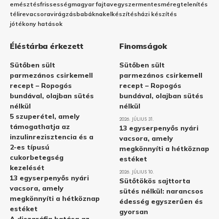
emésztés
frissesség
magyar fajta
vegyszermentes
méregtelenítés
télire
vacsora
virágzás
babáknak
elkészítés
házi készítés
jótékony hatások
Éléstárba érkezett
Finomságok
Sütőben sült
Sütőben sült
parmezános csirkemell
parmezános csirkemell
recept – Ropogós
recept – Ropogós
bundával, olajban sütés
bundával, olajban sütés
nélkül
nélkül
5 szuperétel, amely
2026. JÚLIUS 31.
támogathatja az
13 egyserpenyős nyári
inzulinrezisztencia és a
vacsora, amely
2-es típusú
megkönnyíti a hétköznap
cukorbetegség
estéket
kezelését
2026. JÚLIUS 10.
13 egyserpenyős nyári
Sütőtökös sajttorta
vacsora, amely
sütés nélkül: narancsos
megkönnyíti a hétköznap
édesség egyszerűen és
estéket
gyorsan