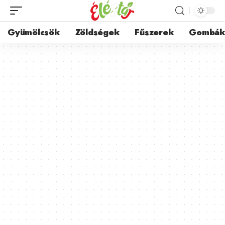
Gyümölcsök
Zöldségek
Fűszerek
Gombá