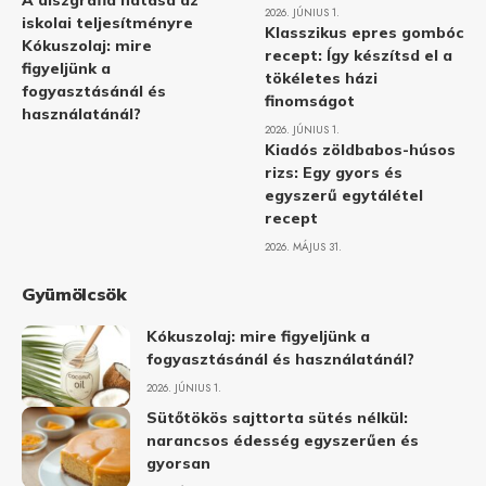
A diszgráfia hatása az
2026. JÚNIUS 1.
iskolai teljesítményre
Klasszikus epres gombóc
Kókuszolaj: mire
recept: Így készítsd el a
figyeljünk a
tökéletes házi
fogyasztásánál és
finomságot
használatánál?
2026. JÚNIUS 1.
Kiadós zöldbabos-húsos
rizs: Egy gyors és
egyszerű egytálétel
recept
2026. MÁJUS 31.
Gyümölcsök
Kókuszolaj: mire figyeljünk a
fogyasztásánál és használatánál?
2026. JÚNIUS 1.
Sütőtökös sajttorta sütés nélkül:
narancsos édesség egyszerűen és
gyorsan