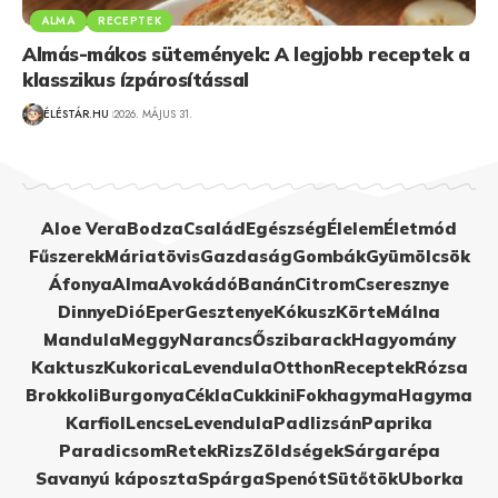
ALMA
RECEPTEK
Almás-mákos sütemények: A legjobb receptek a
klasszikus ízpárosítással
ÉLÉSTÁR.HU
2026. MÁJUS 31.
Aloe Vera
Bodza
Család
Egészség
Élelem
Életmód
Fűszerek
Máriatövis
Gazdaság
Gombák
Gyümölcsök
Áfonya
Alma
Avokádó
Banán
Citrom
Cseresznye
Dinnye
Dió
Eper
Gesztenye
Kókusz
Körte
Málna
Mandula
Meggy
Narancs
Őszibarack
Hagyomány
Kaktusz
Kukorica
Levendula
Otthon
Receptek
Rózsa
Brokkoli
Burgonya
Cékla
Cukkini
Fokhagyma
Hagyma
Karfiol
Lencse
Levendula
Padlizsán
Paprika
Paradicsom
Retek
Rizs
Zöldségek
Sárgarépa
Savanyú káposzta
Spárga
Spenót
Sütőtök
Uborka