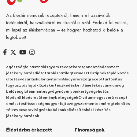
Az Éléstár nemcsak receptekről, hanem a hozzávalók
történetéről, használatáról és titkairól is szól. Fedezd fel velünk,
mi lapul az éléskamrában – és hogyan hozhatod ki belőle a
legtöbbet!
egészség
felhasználás
gyors recept
köret
gondozás
desszert
jótékony hatás
diéta
tárolás
házilag
termesztés
tippek
táplálkozás
ültetés
vásárlás
kalória
vitamin
Magyarország
recept
tartósítás
fagyasztás
fajták
főzés
kertészkedés
kert
tünetek
ásványianyag
befőzés
gluténmentes
gyógynövény
biokert
gyógyhatás
lépésről lépésre
sütemény
betegségek
C-vitamin
egyszerű recept
emésztés
frissesség
magyar fajta
vegyszermentes
méregtelenítés
télire
vacsora
virágzás
babáknak
elkészítés
házi készítés
jótékony hatások
Éléstárba érkezett
Finomságok