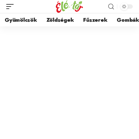
Gyümölcsök
Zöldségek
Fűszerek
Gombá