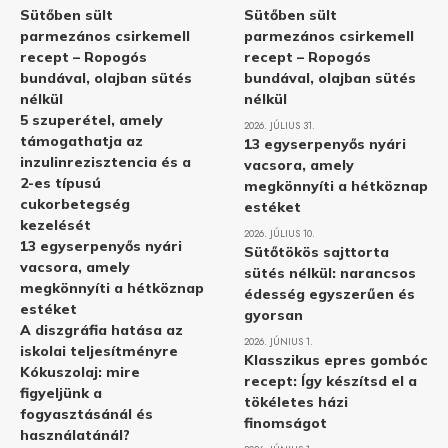
Sütőben sült
Sütőben sült
parmezános csirkemell
parmezános csirkemell
recept – Ropogós
recept – Ropogós
bundával, olajban sütés
bundával, olajban sütés
nélkül
nélkül
5 szuperétel, amely
2026. JÚLIUS 31.
támogathatja az
13 egyserpenyős nyári
inzulinrezisztencia és a
vacsora, amely
2-es típusú
megkönnyíti a hétköznap
cukorbetegség
estéket
kezelését
2026. JÚLIUS 10.
13 egyserpenyős nyári
Sütőtökös sajttorta
vacsora, amely
sütés nélkül: narancsos
megkönnyíti a hétköznap
édesség egyszerűen és
estéket
gyorsan
A diszgráfia hatása az
2026. JÚNIUS 1.
iskolai teljesítményre
Klasszikus epres gombóc
Kókuszolaj: mire
recept: Így készítsd el a
figyeljünk a
tökéletes házi
fogyasztásánál és
finomságot
használatánál?