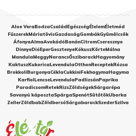
Aloe Vera
Bodza
Család
Egészség
Élelem
Életmód
Fűszerek
Máriatövis
Gazdaság
Gombák
Gyümölcsök
Áfonya
Alma
Avokádó
Banán
Citrom
Cseresznye
Dinnye
Dió
Eper
Gesztenye
Kókusz
Körte
Málna
Mandula
Meggy
Narancs
Őszibarack
Hagyomány
Kaktusz
Kukorica
Levendula
Otthon
Receptek
Rózsa
Brokkoli
Burgonya
Cékla
Cukkini
Fokhagyma
Hagyma
Karfiol
Lencse
Levendula
Padlizsán
Paprika
Paradicsom
Retek
Rizs
Zöldségek
Sárgarépa
Savanyú káposzta
Spárga
Spenót
Sütőtök
Uborka
Zeller
Zöldbab
Zöldborsó
Sárgabarack
Szeder
Szilva