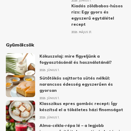
2026. JÚNIUS 1.
Kiadós zöldbabos-húsos
rizs: Egy gyors és
egyszerű egytálétel
recept
2026. MÁJUS 31.
Gyümölcsök
Kókuszolaj: mire figyeljünk a
fogyasztásánál és használatánál?
2026. JÚNIUS 1.
Sütőtökös sajttorta sütés nélkül:
narancsos édesség egyszerűen és
gyorsan
2026. JÚNIUS 1.
Klasszikus epres gombóc recept: Így
készítsd el a tökéletes házi finomságot
2026. JÚNIUS 1.
Alma-cékla-répa lé – a legjobb