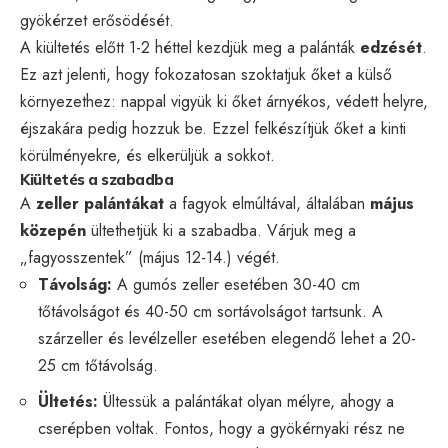
gyökérzet erősödését.
A kiültetés előtt 1-2 héttel kezdjük meg a palánták
edzését
.
Ez azt jelenti, hogy fokozatosan szoktatjuk őket a külső
környezethez: nappal vigyük ki őket árnyékos, védett helyre,
éjszakára pedig hozzuk be. Ezzel felkészítjük őket a kinti
körülményekre, és elkerüljük a sokkot.
Kiültetés a szabadba
A
zeller palántákat
a fagyok elmúltával, általában
május
közepén
ültethetjük ki a szabadba. Várjuk meg a
„fagyosszentek” (május 12-14.) végét.
Távolság:
A gumós zeller esetében 30-40 cm
tőtávolságot és 40-50 cm sortávolságot tartsunk. A
szárzeller és levélzeller esetében elegendő lehet a 20-
25 cm tőtávolság.
Ültetés:
Ültessük a palántákat olyan mélyre, ahogy a
cserépben voltak. Fontos, hogy a gyökérnyaki rész ne