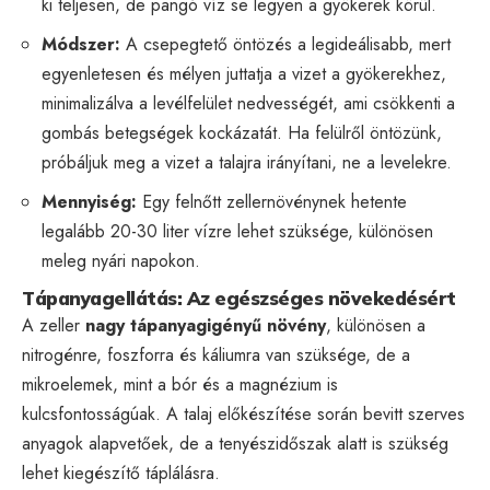
ki teljesen, de pangó víz se legyen a gyökerek körül.
Módszer:
A csepegtető öntözés a legideálisabb, mert
egyenletesen és mélyen juttatja a vizet a gyökerekhez,
minimalizálva a levélfelület nedvességét, ami csökkenti a
gombás betegségek kockázatát. Ha felülről öntözünk,
próbáljuk meg a vizet a talajra irányítani, ne a levelekre.
Mennyiség:
Egy felnőtt zellernövénynek hetente
legalább 20-30 liter vízre lehet szüksége, különösen
meleg nyári napokon.
Tápanyagellátás: Az egészséges növekedésért
A zeller
nagy tápanyagigényű növény
, különösen a
nitrogénre, foszforra és káliumra van szüksége, de a
mikroelemek, mint a bór és a magnézium is
kulcsfontosságúak. A talaj előkészítése során bevitt szerves
anyagok alapvetőek, de a tenyészidőszak alatt is szükség
lehet kiegészítő táplálásra.