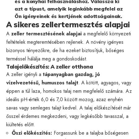
és a konyhai felhasználáshoz. Válassza ki
azt a típust, amelyik leginkább megfelel az
Ön igényeinek és kertjének adottságainak.
A sikeres zellertermesztés alapjai
A
zeller termesztésének alapjai
a megfelelő környezeti
feltételek megteremtésében rejlenek. A növény igényes
bizonyos tényezőkre, de ha ezeket biztosítjuk, bőséges
terméssel hálálja meg a gondoskodást.
Talajelőkészítés: A zeller otthona
A zeller igényli a
tápanyagban gazdag, jó
vízelvezetésű, humuszos talajt
. A kötött, agyagos, vagy
éppen a túl laza, homokos talaj nem megfelelő számára. Az
ideális pH-érték 6,0 és 7,0 között mozog, azaz enyhén
savas vagy semleges talajt kedvel. A talaj előkészítését már
ősszel érdemes megkezdeni, vagy legkésőbb tavasszal, a
kiültetés előtt.
Őszi előkészítés:
Forgassunk be a talajba bőségesen