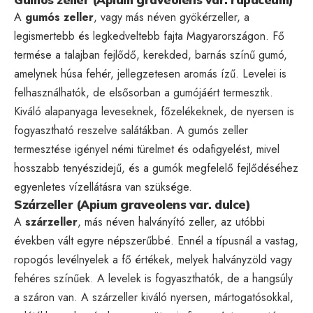
A
gumós zeller
, vagy más néven gyökérzeller, a
legismertebb és legkedveltebb fajta Magyarországon. Fő
termése a talajban fejlődő, kerekded, barnás színű gumó,
amelynek húsa fehér, jellegzetesen aromás ízű. Levelei is
felhasználhatók, de elsősorban a gumójáért termesztik.
Kiváló alapanyaga leveseknek, főzelékeknek, de nyersen is
fogyasztható reszelve salátákban. A gumós zeller
termesztése igényel némi türelmet és odafigyelést, mivel
hosszabb tenyészidejű, és a gumók megfelelő fejlődéséhez
egyenletes vízellátásra van szüksége.
Szárzeller (Apium graveolens var. dulce)
A
szárzeller
, más néven halványító zeller, az utóbbi
években vált egyre népszerűbbé. Ennél a típusnál a vastag,
ropogós levélnyelek a fő értékek, melyek halványzöld vagy
fehéres színűek. A levelek is fogyaszthatók, de a hangsúly
a száron van. A szárzeller kiváló nyersen, mártogatósokkal,