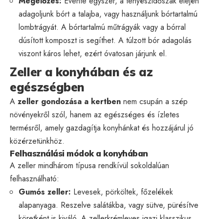
Megelőzés:
Évente egyszer, a tenyészidőszak elején
adagoljunk bórt a talajba, vagy használjunk bórtartalmú
lombtrágyát. A bórtartalmú műtrágyák vagy a bórral
dúsított komposzt is segíthet. A túlzott bór adagolás
viszont káros lehet, ezért óvatosan járjunk el.
Zeller a konyhában és az
egészségben
A
zeller gondozása a kertben
nem csupán a szép
növényekről szól, hanem az egészséges és ízletes
termésről, amely gazdagítja konyhánkat és hozzájárul jó
közérzetünkhöz.
Felhasználási módok a konyhában
A zeller mindhárom típusa rendkívül sokoldalúan
felhasználható:
Gumós zeller:
Levesek, pörköltek, főzelékek
alapanyaga. Reszelve salátákba, vagy sütve, pürésítve
köretként is kiváló. A zellerkrémleves igazi klasszikus.