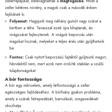
zellerfajtájukat, belevághatnak a
magfogásba
. Mivel a
zeller kétéves növény, a magok csak a második évben
fejlődnek ki.
Folyamat:
Hagyjunk meg néhány gumót vagy szárat a
kertben a télre. Tavasszal ezek újra kihajtanak, és
virágszárat fejlesztenek. A virágok beporzás után
magokat hoznak, melyeket a teljes érés után gyűjthetünk
be.
Fontos:
Csak nyitott beporzású fajtáktól gyűjtsünk magot,
hibridektől nem, mert azok nem örökítik stabilan a szülői
tulajdonságokat.
A bór fontossága
A bór egy mikroelem, amely létfontosságú a zeller
egészséges fejlődéséhez. A bórhiány gyakori probléma,
amely a szárak felrepedését, barnulását, üregesedését
okozhatja.