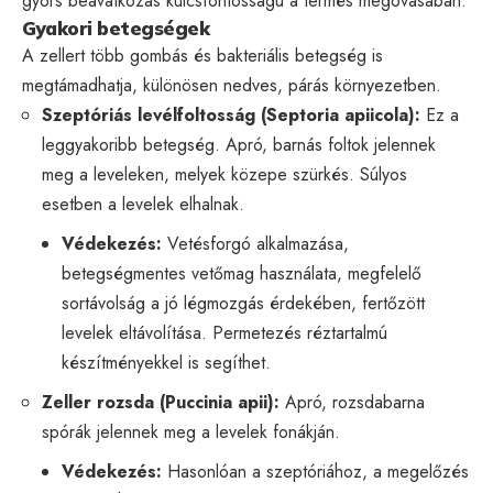
gyors beavatkozás kulcsfontosságú a termés megóvásában.
Gyakori betegségek
A zellert több gombás és bakteriális betegség is
megtámadhatja, különösen nedves, párás környezetben.
Szeptóriás levélfoltosság (Septoria apiicola):
Ez a
leggyakoribb betegség. Apró, barnás foltok jelennek
meg a leveleken, melyek közepe szürkés. Súlyos
esetben a levelek elhalnak.
Védekezés:
Vetésforgó alkalmazása,
betegségmentes vetőmag használata, megfelelő
sortávolság a jó légmozgás érdekében, fertőzött
levelek eltávolítása. Permetezés réztartalmú
készítményekkel is segíthet.
Zeller rozsda (Puccinia apii):
Apró, rozsdabarna
spórák jelennek meg a levelek fonákján.
Védekezés:
Hasonlóan a szeptóriához, a megelőzés