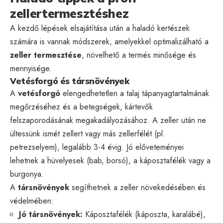
zellertermesztéshez
A kezdő lépések elsajátítása után a haladó kertészek
számára is vannak módszerek, amelyekkel optimalizálható a
zeller termesztése
, növelhető a termés minősége és
mennyisége.
Vetésforgó és társnövények
A
vetésforgó
elengedhetetlen a talaj tápanyagtartalmának
megőrzéséhez és a betegségek, kártevők
felszaporodásának megakadályozásához. A zeller után ne
ültessünk ismét zellert vagy más zellerfélét (pl.
petrezselyem), legalább 3-4 évig. Jó előveteményei
lehetnek a hüvelyesek (bab, borsó), a káposztafélék vagy a
burgonya.
A
társnövények
segíthetnek a zeller növekedésében és
védelmében:
Jó társnövények:
Káposztafélék (káposzta, karalábé),