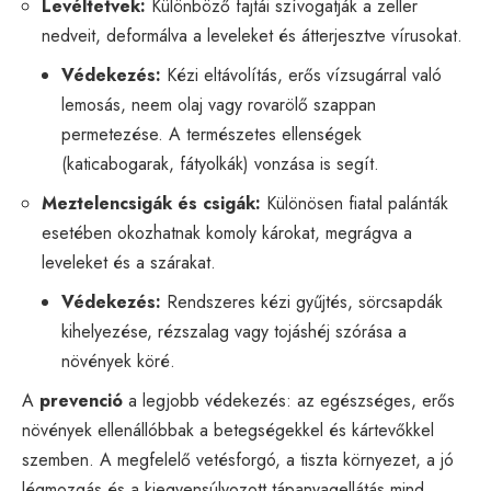
Levéltetvek:
Különböző fajtái szívogatják a zeller
nedveit, deformálva a leveleket és átterjesztve vírusokat.
Védekezés:
Kézi eltávolítás, erős vízsugárral való
lemosás, neem olaj vagy rovarölő szappan
permetezése. A természetes ellenségek
(katicabogarak, fátyolkák) vonzása is segít.
Meztelencsigák és csigák:
Különösen fiatal palánták
esetében okozhatnak komoly károkat, megrágva a
leveleket és a szárakat.
Védekezés:
Rendszeres kézi gyűjtés, sörcsapdák
kihelyezése, rézszalag vagy tojáshéj szórása a
növények köré.
A
prevenció
a legjobb védekezés: az egészséges, erős
növények ellenállóbbak a betegségekkel és kártevőkkel
szemben. A megfelelő vetésforgó, a tiszta környezet, a jó
légmozgás és a kiegyensúlyozott tápanyagellátás mind