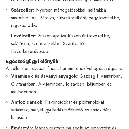
Szárzeller:
Nyersen mártogatósokkal, salátákba,
smoothie-kba. Párolva, sütve köretként, vagy levesekbe,
ragukba adva.
Levélzeller:
Frissen aprítva fűszerként levesekbe,
salátákba, szendvicsekbe. Szárítva téli
fűszerkeverékekbe.
Egészségügyi előnyök
A zeller nem csupán finom, hanem rendkívül egészséges is.
Vitaminok és ásványi anyagok:
Gazdag K-vitaminban,
C-vitaminban, A-vitaminban, folsavban, káliumban és
molibdénben.
Antioxidánsok:
Flavonoidokat és polifenolokat
tartalmaz, melyek gyulladáscsökkentő és antioxidáns
hatásúak.
Emésztés:
Magas rosttartalma segíti az emésztést és