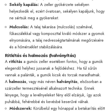
Sekély kapálás:
A zeller gyökérzete sekélyen
helyezkedik el, ezért óvatosan, sekélyen kapáljunk, hogy
ne sértsük meg a gyökereket.
Mulcsolás:
A talaj takarása (mulcsolás) szalmával,
fűkaszálékkal vagy komposzttal kiváló módszer a gyomok
elnyomására, a talaj nedvességtartalmának megőrzésére
és a hőmérséklet stabilizálására.
Ritkítás és halmozás (halványítás)
A
ritkítás
a gumós zeller esetében fontos, hogy a gumók
elegendő helyhez jussanak a fejlődéshez. Ha túl sűrűn
vannak a palánták, a gumók kicsik és torzak maradhatnak.
A
halmozás
, vagy más néven
halványítás
, elsősorban a
szárzeller termesztésénél alkalmazott technika. Ennek
lényege, hogy a levélnyeleket fény elől elzárjuk, így azok
puhábbá, fehérebbé és kevésbé keserűvé válnak.
Módszerek:
Körülbelül egy hónappal a betakarítás előtt