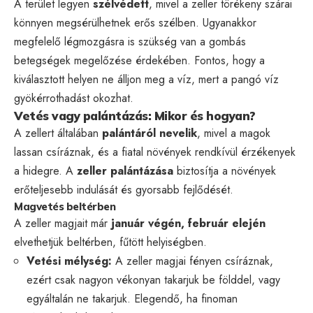
A terület legyen
szélvédett
, mivel a zeller törékeny szárai
könnyen megsérülhetnek erős szélben. Ugyanakkor
megfelelő légmozgásra is szükség van a gombás
betegségek megelőzése érdekében. Fontos, hogy a
kiválasztott helyen ne álljon meg a víz, mert a pangó víz
gyökérrothadást okozhat.
Vetés vagy palántázás: Mikor és hogyan?
A zellert általában
palántáról nevelik
, mivel a magok
lassan csíráznak, és a fiatal növények rendkívül érzékenyek
a hidegre. A
zeller palántázása
biztosítja a növények
erőteljesebb indulását és gyorsabb fejlődését.
Magvetés beltérben
A zeller magjait már
január végén, február elején
elvethetjük beltérben, fűtött helyiségben.
Vetési mélység:
A zeller magjai fényen csíráznak,
ezért csak nagyon vékonyan takarjuk be földdel, vagy
egyáltalán ne takarjuk. Elegendő, ha finoman