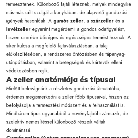
termesztenek. Különböző fajtái léteznek, melyek mindegyike
más-más célt szolgál a konyhában, de alapvető gondozási
igényeik hasonlóak. A
gumós zeller
, a
szárzeller
és a
levélzeller
egyaránt megérdemli a gondos odafigyelést,
hiszen cserébe bőséges és egészséges termést hoznak. A
siker kulcsa a megfelelő fajtaválasztásban, a talaj
előkészítésében, a rendszeres öntözésben és tápanyag-
utánpótlásban, valamint a betegségek és kártevők elleni
védekezésben rejlik.
A zeller anatómiája és típusai
Mielőtt belevágnánk a részletes gondozási útmutatóba,
érdemes megismerkedni a zeller főbb típusaival, hiszen ez
befolyásolja a termesztési módszert és a felhasználást is.
Mindhárom típus ugyanabból a növényfajból származik, de
szelektív nemesítéssel különböző részeik váltak
dominánssá.
Gumós zeller (Apium graveolens var. rapaceum)