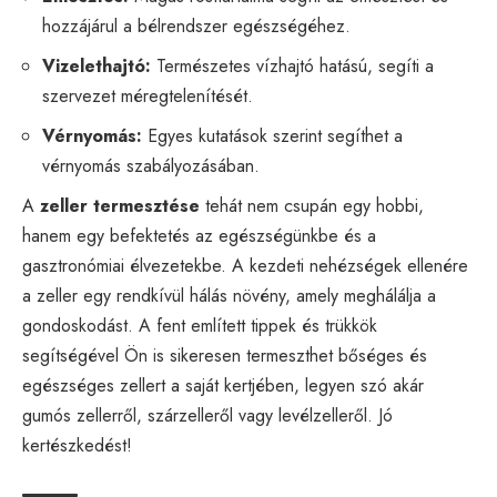
hozzájárul a bélrendszer egészségéhez.
Vizelethajtó:
Természetes vízhajtó hatású, segíti a
szervezet méregtelenítését.
Vérnyomás:
Egyes kutatások szerint segíthet a
vérnyomás szabályozásában.
A
zeller termesztése
tehát nem csupán egy hobbi,
hanem egy befektetés az egészségünkbe és a
gasztronómiai élvezetekbe. A kezdeti nehézségek ellenére
a zeller egy rendkívül hálás növény, amely meghálálja a
gondoskodást. A fent említett tippek és trükkök
segítségével Ön is sikeresen termeszthet bőséges és
egészséges zellert a saját kertjében, legyen szó akár
gumós zellerről, szárzelleről vagy levélzelleről. Jó
kertészkedést!