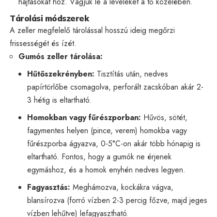
hajtásokat hoz. Vágjuk le a leveleket a tő közelében.
Tárolási módszerek
A zeller megfelelő tárolással hosszú ideig megőrzi
frissességét és ízét.
Gumós zeller tárolása:
Hűtőszekrényben:
Tisztítás után, nedves
papírtörlőbe csomagolva, perforált zacskóban akár 2-
3 hétig is eltartható.
Homokban vagy fűrészporban:
Hűvös, sötét,
fagymentes helyen (pince, verem) homokba vagy
fűrészporba ágyazva, 0-5°C-on akár több hónapig is
eltartható. Fontos, hogy a gumók ne érjenek
egymáshoz, és a homok enyhén nedves legyen.
Fagyasztás:
Meghámozva, kockákra vágva,
blansírozva (forró vízben 2-3 percig főzve, majd jeges
vízben lehűtve) lefagyasztható.