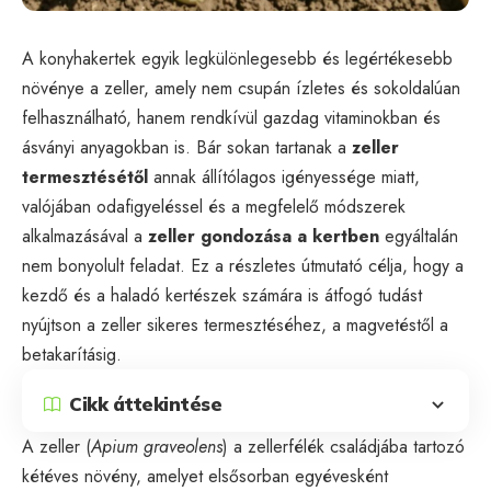
A konyhakertek egyik legkülönlegesebb és legértékesebb
növénye a zeller, amely nem csupán ízletes és sokoldalúan
felhasználható, hanem rendkívül gazdag vitaminokban és
ásványi anyagokban is. Bár sokan tartanak a
zeller
termesztésétől
annak állítólagos igényessége miatt,
valójában odafigyeléssel és a megfelelő módszerek
alkalmazásával a
zeller gondozása a kertben
egyáltalán
nem bonyolult feladat. Ez a részletes útmutató célja, hogy a
kezdő és a haladó kertészek számára is átfogó tudást
nyújtson a zeller sikeres termesztéséhez, a magvetéstől a
betakarításig.
Cikk áttekintése
A zeller (
Apium graveolens
) a zellerfélék családjába tartozó
kétéves növény, amelyet elsősorban egyévesként