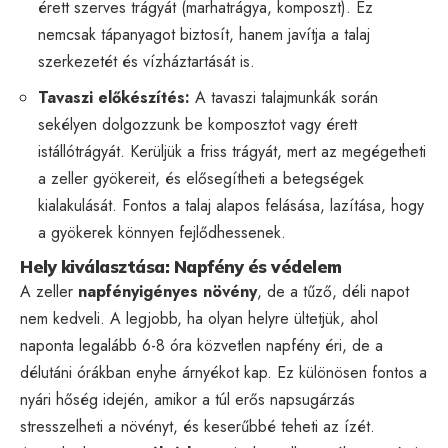
érett szerves trágyát (marhatrágya, komposzt). Ez
nemcsak tápanyagot biztosít, hanem javítja a talaj
szerkezetét és vízháztartását is.
Tavaszi előkészítés:
A tavaszi talajmunkák során
sekélyen dolgozzunk be komposztot vagy érett
istállótrágyát. Kerüljük a friss trágyát, mert az megégetheti
a zeller gyökereit, és elősegítheti a betegségek
kialakulását. Fontos a talaj alapos felásása, lazítása, hogy
a gyökerek könnyen fejlődhessenek.
Hely kiválasztása: Napfény és védelem
A zeller
napfényigényes növény
, de a tűző, déli napot
nem kedveli. A legjobb, ha olyan helyre ültetjük, ahol
naponta legalább 6-8 óra közvetlen napfény éri, de a
délutáni órákban enyhe árnyékot kap. Ez különösen fontos a
nyári hőség idején, amikor a túl erős napsugárzás
stresszelheti a növényt, és keserűbbé teheti az ízét.