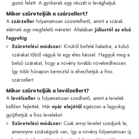
gumó felett. A gyökerek egy részét is levághatjuk.
Mikor szüreteljük a szárzellert?
A
szárzeller
folyamatosan szüretelhető, amint a szárak
elérnek egy megfelelő méretet. Általában
júliustól az első
fagyokig
.
Szüretelési módszer:
Kívülről befelé haladva, a külső
szárakat tőből vágjuk le egy éles késsel. Hagyjuk meg a
belső szárakat, hogy a növény tovább növekedhessen.
Így több hónapon keresztül is élvezhetjük a friss
szárzellert.
Mikor szüreteljük a levélzellert?
A
levélzeller
is folyamatosan szedhető, amint a levelek
kellően fejlettek. Már
nyár elejétől
egészen a fagyokig
gyűjthetjük a friss leveleket.
Szüretelési módszer:
Csak annyi levelet szedjünk le,
amennyire szükségünk van, így a növény folyamatosan új