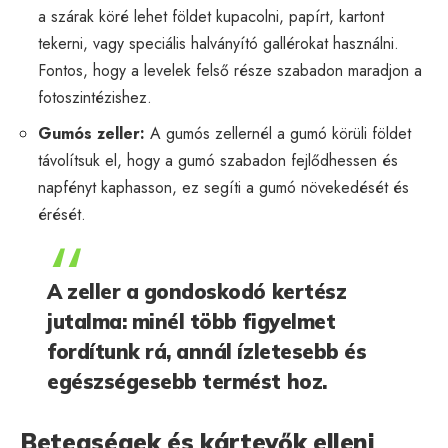
a szárak köré lehet földet kupacolni, papírt, kartont
tekerni, vagy speciális halványító gallérokat használni.
Fontos, hogy a levelek felső része szabadon maradjon a
fotoszintézishez.
Gumós zeller:
A gumós zellernél a gumó körüli földet
távolítsuk el, hogy a gumó szabadon fejlődhessen és
napfényt kaphasson, ez segíti a gumó növekedését és
érését.
A zeller a gondoskodó kertész
jutalma: minél több figyelmet
fordítunk rá, annál ízletesebb és
egészségesebb termést hoz.
Betegségek és kártevők elleni