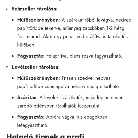
Szárzeller tárolása:
Hűtőszekrényben:
A szárakat tőből levágva, nedves
papírtörlőbe tekerve, műanyag zacskóban 1-2 hétig
friss marad. Akár egy pohár vízbe állítva is tárolható a
hűtőben.
Fagyasztás:
Felaprítva, blansírozva fagyasztható.
Levélzeller tárolása:
Hűtőszekrényben:
Frissen szedve, nedves
papírtörlőbe csomagolva néhány napig eltartható.
Szárítás:
A levelek száríthatók, majd légmentesen
záródó edényben tárolhatók fűszerként.
Fagyasztás:
Apróra vágva, kis adagokban
lefagyasztható.
Haladó tippek a profi