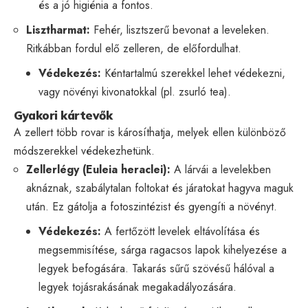
és a jó higiénia a fontos.
Lisztharmat:
Fehér, lisztszerű bevonat a leveleken.
Ritkábban fordul elő zelleren, de előfordulhat.
Védekezés:
Kéntartalmú szerekkel lehet védekezni,
vagy növényi kivonatokkal (pl. zsurló tea).
Gyakori kártevők
A zellert több rovar is károsíthatja, melyek ellen különböző
módszerekkel védekezhetünk.
Zellerlégy (Euleia heraclei):
A lárvái a levelekben
aknáznak, szabálytalan foltokat és járatokat hagyva maguk
után. Ez gátolja a fotoszintézist és gyengíti a növényt.
Védekezés:
A fertőzött levelek eltávolítása és
megsemmisítése, sárga ragacsos lapok kihelyezése a
legyek befogására. Takarás sűrű szövésű hálóval a
legyek tojásrakásának megakadályozására.