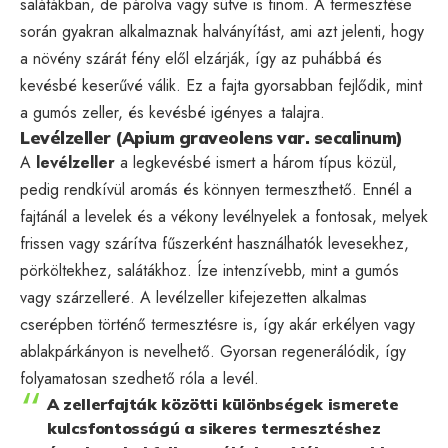
salátákban, de párolva vagy sütve is finom. A termesztése
során gyakran alkalmaznak halványítást, ami azt jelenti, hogy
a növény szárát fény elől elzárják, így az puhábbá és
kevésbé keserűvé válik. Ez a fajta gyorsabban fejlődik, mint
a gumós zeller, és kevésbé igényes a talajra.
Levélzeller (Apium graveolens var. secalinum)
A
levélzeller
a legkevésbé ismert a három típus közül,
pedig rendkívül aromás és könnyen termeszthető. Ennél a
fajtánál a levelek és a vékony levélnyelek a fontosak, melyek
frissen vagy szárítva fűszerként használhatók levesekhez,
pörköltekhez, salátákhoz. Íze intenzívebb, mint a gumós
vagy szárzelleré. A levélzeller kifejezetten alkalmas
cserépben történő termesztésre is, így akár erkélyen vagy
ablakpárkányon is nevelhető. Gyorsan regenerálódik, így
folyamatosan szedhető róla a levél.
A zellerfajták közötti különbségek ismerete
kulcsfontosságú a sikeres termesztéshez