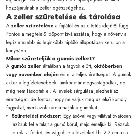
hozzájárulnak a zeller egészségéhez.
A zeller szüretelése és tárolása
A
zeller szüretelése
a fajtától és az ültetés idejétől függ.
Fontos a megfelelő időpont kiválasztása, hogy a növény a
legízletesebb és leginkább tápláló állapotában kerüljön a
konyhába.
Mikor szüreteljük a gumós zellert?
A
gumós zeller
általában a fagyok előtt,
októberben
vagy november elején
éri el a teljes érettséget. A gumók
akkor a legízletesebbek, amikor már megvastagodtak, de
még nem fásodtak el. A levelek sárgulása jelezheti az
érettséget, de fontos, hogy ne várjuk meg az első komoly
fagyokat, mert azok károsíthatják a gumókat.
Szüretelési módszer:
Egy ásóval vagy villával óvatosan
lazítsuk fel a talajt a gumó körül, majd emeljük ki. Rázzuk
le róla a földet, és vágjuk le a leveleket kb. 2-3 cm-re a