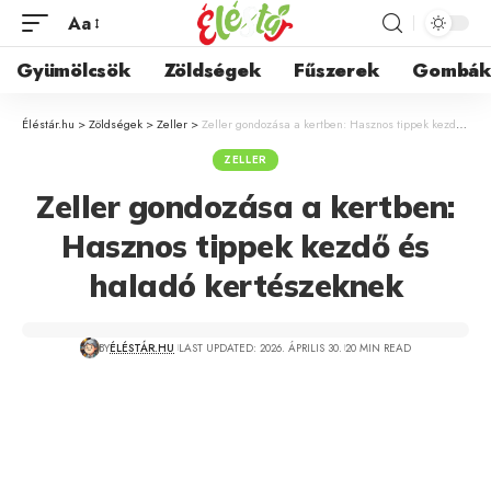
Aa
Gyümölcsök
Zöldségek
Fűszerek
Gombá
Éléstár.hu
>
Zöldségek
>
Zeller
>
Zeller gondozása a kertben: Hasznos tippek kezdő és haladó kertészeknek
ZELLER
Zeller gondozása a kertben:
Hasznos tippek kezdő és
haladó kertészeknek
BY
ÉLÉSTÁR.HU
LAST UPDATED: 2026. ÁPRILIS 30.
20 MIN READ