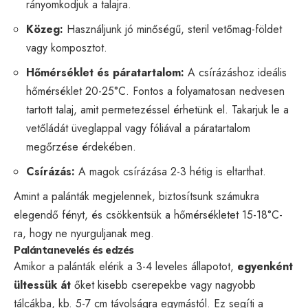
rányomkodjuk a talajra.
Közeg:
Használjunk jó minőségű, steril vetőmag-földet
vagy komposztot.
Hőmérséklet és páratartalom:
A csírázáshoz ideális
hőmérséklet 20-25°C. Fontos a folyamatosan nedvesen
tartott talaj, amit permetezéssel érhetünk el. Takarjuk le a
vetőládát üveglappal vagy fóliával a páratartalom
megőrzése érdekében.
Csírázás:
A magok csírázása 2-3 hétig is eltarthat.
Amint a palánták megjelennek, biztosítsunk számukra
elegendő fényt, és csökkentsük a hőmérsékletet 15-18°C-
ra, hogy ne nyurguljanak meg.
Palántanevelés és edzés
Amikor a palánták elérik a 3-4 leveles állapotot,
egyenként
ültessük át
őket kisebb cserepekbe vagy nagyobb
tálcákba, kb. 5-7 cm távolságra egymástól. Ez segíti a