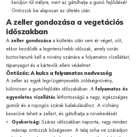
kerüljön túl mélyre, mert az gátolhatja a gumó fejlődését.
Öntözzük be alaposan az ültetés után.
A zeller gondozása a vegetációs
időszakban
A
zeller gondozása
a kiültetés után sem ér véget, sőt,
ekkor kezdődik a legintenzívebb időszak, amely során
biztosítanunk kell a növény számára a folyamatos vízellátást,
tápanyagot és a kártevők elleni védelmet.
Öntözés: A kulcs a folyamatos nedvesség
A zeller az egyik legvízigényesebb zöldségnövény,
különösen a gumófejlődés időszakában. A
folyamatos és
egyenletes vízellátás
létfontosságú a nagy, egészséges
gumók és a ropogós szárak kialakulásához. A vízhiány
keserűvé teheti a zellert, és gátolhatja a növekedését.
Gyakoriság:
Száraz időszakban naponta, vagy minden
másnap öntözzük bőségesen. A talaj soha ne száradjon