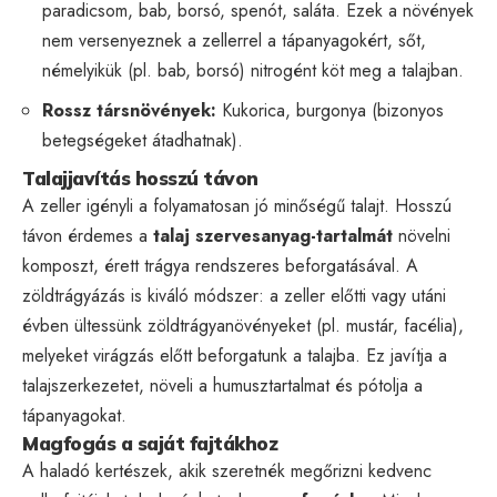
paradicsom, bab, borsó, spenót, saláta. Ezek a növények
nem versenyeznek a zellerrel a tápanyagokért, sőt,
némelyikük (pl. bab, borsó) nitrogént köt meg a talajban.
Rossz társnövények:
Kukorica, burgonya (bizonyos
betegségeket átadhatnak).
Talajjavítás hosszú távon
A zeller igényli a folyamatosan jó minőségű talajt. Hosszú
távon érdemes a
talaj szervesanyag-tartalmát
növelni
komposzt, érett trágya rendszeres beforgatásával. A
zöldtrágyázás is kiváló módszer: a zeller előtti vagy utáni
évben ültessünk zöldtrágyanövényeket (pl. mustár, facélia),
melyeket virágzás előtt beforgatunk a talajba. Ez javítja a
talajszerkezetet, növeli a humusztartalmat és pótolja a
tápanyagokat.
Magfogás a saját fajtákhoz
A haladó kertészek, akik szeretnék megőrizni kedvenc