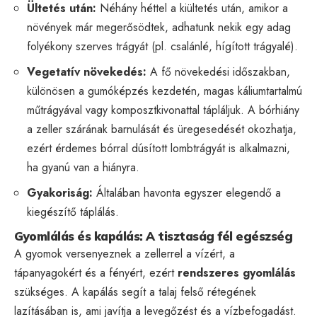
Ültetés után:
Néhány héttel a kiültetés után, amikor a
növények már megerősödtek, adhatunk nekik egy adag
folyékony szerves trágyát (pl. csalánlé, hígított trágyalé).
Vegetatív növekedés:
A fő növekedési időszakban,
különösen a gumóképzés kezdetén, magas káliumtartalmú
műtrágyával vagy komposztkivonattal tápláljuk. A bórhiány
a zeller szárának barnulását és üregesedését okozhatja,
ezért érdemes bórral dúsított lombtrágyát is alkalmazni,
ha gyanú van a hiányra.
Gyakoriság:
Általában havonta egyszer elegendő a
kiegészítő táplálás.
Gyomlálás és kapálás: A tisztaság fél egészség
A gyomok versenyeznek a zellerrel a vízért, a
tápanyagokért és a fényért, ezért
rendszeres gyomlálás
szükséges. A kapálás segít a talaj felső rétegének
lazításában is, ami javítja a levegőzést és a vízbefogadást.