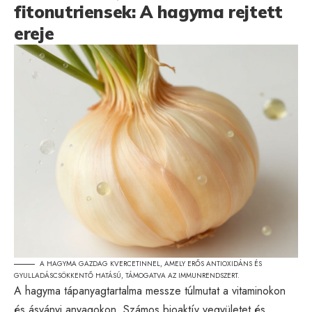
fitonutriensek: A hagyma rejtett
ereje
A HAGYMA GAZDAG KVERCETINNEL, AMELY ERŐS ANTIOXIDÁNS ÉS
GYULLADÁSCSÖKKENTŐ HATÁSÚ, TÁMOGATVA AZ IMMUNRENDSZERT.
A hagyma tápanyagtartalma messze túlmutat a vitaminokon
és ásványi anyagokon. Számos bioaktív vegyületet és