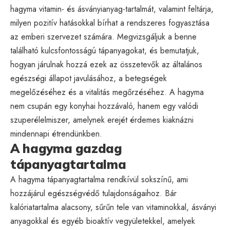
hagyma vitamin- és ásványianyag-tartalmát, valamint feltárja,
milyen pozitív hatásokkal bírhat a rendszeres fogyasztása
az emberi szervezet számára. Megvizsgáljuk a benne
található kulcsfontosságú tápanyagokat, és bemutatjuk,
hogyan járulnak hozzá ezek az összetevők az általános
egészségi állapot javulásához, a betegségek
megelőzéséhez és a vitalitás megőrzéséhez. A hagyma
nem csupán egy konyhai hozzávaló, hanem egy valódi
szuperélelmiszer, amelynek erejét érdemes kiaknázni
mindennapi étrendünkben.
A hagyma gazdag
tápanyagtartalma
A hagyma tápanyagtartalma rendkívül sokszínű, ami
hozzájárul egészségvédő tulajdonságaihoz. Bár
kalóriatartalma alacsony, sűrűn tele van vitaminokkal, ásványi
anyagokkal és egyéb bioaktív vegyületekkel, amelyek