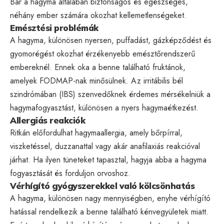
Bár a hagyma általában biztonságos és egészséges,
néhány ember számára okozhat kellemetlenségeket.
Emésztési problémák
A hagyma, különösen nyersen, puffadást, gázképződést és
gyomorégést okozhat érzékenyebb emésztőrendszerű
embereknél. Ennek oka a benne található fruktánok,
amelyek FODMAP-nak minősülnek. Az irritábilis bél
szindrómában (IBS) szenvedőknek érdemes mérsékelniük a
hagymafogyasztást, különösen a nyers hagymaétkezést.
Allergiás reakciók
Ritkán előfordulhat hagymaallergia, amely bőrpírral,
viszketéssel, duzzanattal vagy akár anafilaxiás reakcióval
járhat. Ha ilyen tüneteket tapasztal, hagyja abba a hagyma
fogyasztását és forduljon orvoshoz.
Vérhígító gyógyszerekkel való kölcsönhatás
A hagyma, különösen nagy mennyiségben, enyhe vérhígító
hatással rendelkezik a benne található kénvegyületek miatt.