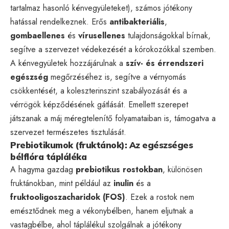
tartalmaz hasonló kénvegyületeket), számos jótékony
hatással rendelkeznek. Erős
antibakteriális
,
gombaellenes
és
vírusellenes
tulajdonságokkal bírnak,
segítve a szervezet védekezését a kórokozókkal szemben.
A kénvegyületek hozzájárulnak a
szív- és érrendszeri
egészség
megőrzéséhez is, segítve a vérnyomás
csökkentését, a koleszterinszint szabályozását és a
vérrögök képződésének gátlását. Emellett szerepet
játszanak a máj méregtelenítő folyamataiban is, támogatva a
szervezet természetes tisztulását.
Prebiotikumok (fruktánok): Az egészséges
bélflóra tápláléka
A hagyma gazdag
prebiotikus rostokban
, különösen
fruktánokban, mint például az
inulin
és a
fruktooligoszacharidok (FOS)
. Ezek a rostok nem
emésztődnek meg a vékonybélben, hanem eljutnak a
vastagbélbe, ahol táplálékul szolgálnak a jótékony