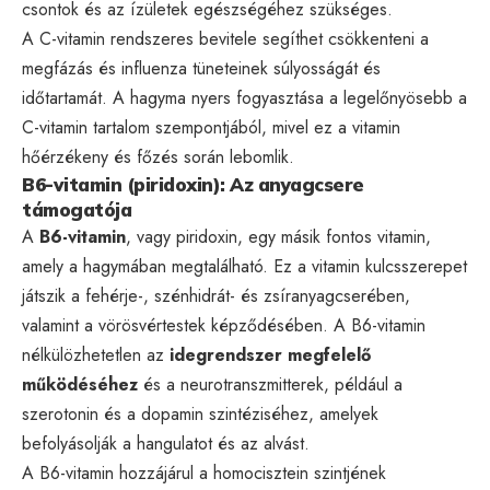
csontok és az ízületek egészségéhez szükséges.
A C-vitamin rendszeres bevitele segíthet csökkenteni a
megfázás és influenza tüneteinek súlyosságát és
időtartamát. A hagyma nyers fogyasztása a legelőnyösebb a
C-vitamin tartalom szempontjából, mivel ez a vitamin
hőérzékeny és főzés során lebomlik.
B6-vitamin (piridoxin): Az anyagcsere
támogatója
A
B6-vitamin
, vagy piridoxin, egy másik fontos vitamin,
amely a hagymában megtalálható. Ez a vitamin kulcsszerepet
játszik a fehérje-, szénhidrát- és zsíranyagcserében,
valamint a vörösvértestek képződésében. A B6-vitamin
nélkülözhetetlen az
idegrendszer megfelelő
működéséhez
és a neurotranszmitterek, például a
szerotonin és a dopamin szintéziséhez, amelyek
befolyásolják a hangulatot és az alvást.
A B6-vitamin hozzájárul a homocisztein szintjének