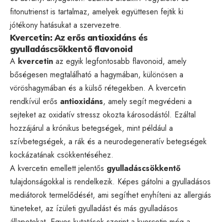
fitonutrienst is tartalmaz, amelyek együttesen fejtik ki
jótékony hatásukat a szervezetre.
Kvercetin: Az erős antioxidáns és
gyulladáscsökkentő flavonoid
A
kvercetin
az egyik legfontosabb flavonoid, amely
bőségesen megtalálható a hagymában, különösen a
vöröshagymában és a külső rétegekben. A kvercetin
rendkívül erős
antioxidáns
, amely segít megvédeni a
sejteket az oxidatív stressz okozta károsodástól. Ezáltal
hozzájárul a krónikus betegségek, mint például a
szívbetegségek, a rák és a neurodegeneratív betegségek
kockázatának csökkentéséhez.
A kvercetin emellett jelentős
gyulladáscsökkentő
tulajdonságokkal is rendelkezik. Képes gátolni a gyulladásos
mediátorok termelődését, ami segíthet enyhíteni az allergiás
tüneteket, az ízületi gyulladást és más gyulladásos
állapotokat. Egyes kutatások szerint a kvercetin még a