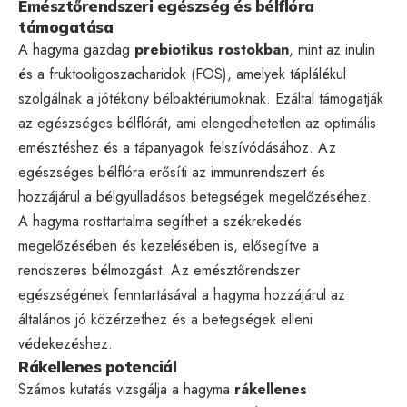
Emésztőrendszeri egészség és bélflóra
támogatása
A hagyma gazdag
prebiotikus rostokban
, mint az inulin
és a fruktooligoszacharidok (FOS), amelyek táplálékul
szolgálnak a jótékony bélbaktériumoknak. Ezáltal támogatják
az egészséges bélflórát, ami elengedhetetlen az optimális
emésztéshez és a tápanyagok felszívódásához. Az
egészséges bélflóra erősíti az immunrendszert és
hozzájárul a bélgyulladásos betegségek megelőzéséhez.
A hagyma rosttartalma segíthet a székrekedés
megelőzésében és kezelésében is, elősegítve a
rendszeres bélmozgást. Az emésztőrendszer
egészségének fenntartásával a hagyma hozzájárul az
általános jó közérzethez és a betegségek elleni
védekezéshez.
Rákellenes potenciál
Számos kutatás vizsgálja a hagyma
rákellenes