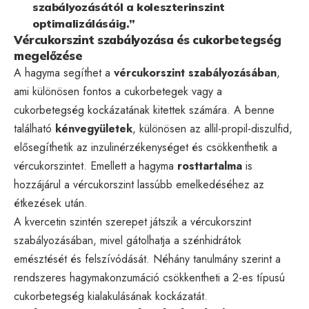
szabályozásától a koleszterinszint
optimalizálásáig.”
Vércukorszint szabályozása és cukorbetegség
megelőzése
A hagyma segíthet a
vércukorszint szabályozásában
,
ami különösen fontos a cukorbetegek vagy a
cukorbetegség kockázatának kitettek számára. A benne
található
kénvegyületek
, különösen az allil-propil-diszulfid,
elősegíthetik az inzulinérzékenységet és csökkenthetik a
vércukorszintet. Emellett a hagyma
rosttartalma
is
hozzájárul a vércukorszint lassúbb emelkedéséhez az
étkezések után.
A kvercetin szintén szerepet játszik a vércukorszint
szabályozásában, mivel gátolhatja a szénhidrátok
emésztését és felszívódását. Néhány tanulmány szerint a
rendszeres hagymakonzumáció csökkentheti a 2-es típusú
cukorbetegség kialakulásának kockázatát.