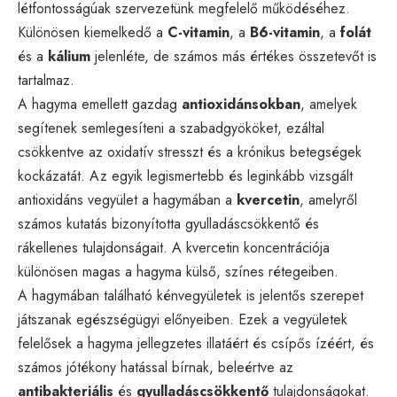
létfontosságúak szervezetünk megfelelő működéséhez.
Különösen kiemelkedő a
C-vitamin
, a
B6-vitamin
, a
folát
és a
kálium
jelenléte, de számos más értékes összetevőt is
tartalmaz.
A hagyma emellett gazdag
antioxidánsokban
, amelyek
segítenek semlegesíteni a szabadgyököket, ezáltal
csökkentve az oxidatív stresszt és a krónikus betegségek
kockázatát. Az egyik legismertebb és leginkább vizsgált
antioxidáns vegyület a hagymában a
kvercetin
, amelyről
számos kutatás bizonyította gyulladáscsökkentő és
rákellenes tulajdonságait. A kvercetin koncentrációja
különösen magas a hagyma külső, színes rétegeiben.
A hagymában található kénvegyületek is jelentős szerepet
játszanak egészségügyi előnyeiben. Ezek a vegyületek
felelősek a hagyma jellegzetes illatáért és csípős ízéért, és
számos jótékony hatással bírnak, beleértve az
antibakteriális
és
gyulladáscsökkentő
tulajdonságokat.