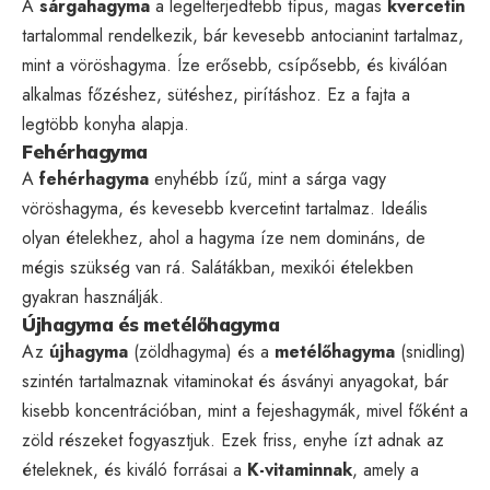
A
sárgahagyma
a legelterjedtebb típus, magas
kvercetin
tartalommal rendelkezik, bár kevesebb antocianint tartalmaz,
mint a vöröshagyma. Íze erősebb, csípősebb, és kiválóan
alkalmas főzéshez, sütéshez, pirításhoz. Ez a fajta a
legtöbb konyha alapja.
Fehérhagyma
A
fehérhagyma
enyhébb ízű, mint a sárga vagy
vöröshagyma, és kevesebb kvercetint tartalmaz. Ideális
olyan ételekhez, ahol a hagyma íze nem domináns, de
mégis szükség van rá. Salátákban, mexikói ételekben
gyakran használják.
Újhagyma és metélőhagyma
Az
újhagyma
(zöldhagyma) és a
metélőhagyma
(snidling)
szintén tartalmaznak vitaminokat és ásványi anyagokat, bár
kisebb koncentrációban, mint a fejeshagymák, mivel főként a
zöld részeket fogyasztjuk. Ezek friss, enyhe ízt adnak az
ételeknek, és kiváló forrásai a
K-vitaminnak
, amely a