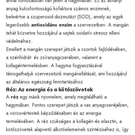
annál fontosabban van jelen a hagymában. Ez az ásványi
anyag kulcsfontosságú kofaktora számos enzimnek,
beleértve a szuperoxid-diszmutázt (SOD), amely az egyik
legerősebb
antioxidáns enzim
a szervezetben. A mangán
tehát közvetve hozzájárul a sejtek oxidatív stressz elleni
védelméhez.
Emellett a mangán szerepet játszik a csontok fejlődésében,
a szénhidrát- és zsíranyagcserében, valamint a
kollagéntermelésben. A hagyma fogyasztásával
támogathatjuk szervezetünk mangánellátását, ami hozzájárul
az általános egészség fenntartásához.
Réz: Az energia és a kötőszövetek
A
réz
egy másik nyomelem, amely megtalálható a
hagymában. Fontos szerepet játszik a vas anyagcseréjében,
a vörösvértestek képződésében és az energia
termelésében. A réz szükséges a kollagén és elasztin, a
kötőszövetek alapvető alkotóelemeinek szintéziséhez is, így