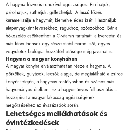
A hagyma főzve is rendkívül egészséges. Piríthatjuk,
párolhatjuk, süthetjük, grillezhetjük. A lassú főzés
karamellizálja a hagymát, kiemelve édes ízét. Használjuk
alapanyagként levesekhez, ragukhoz, szószokhoz. Bár a
hőkezelés csökkentheti a C-vitamin tartalmát, a kvercetin és
más fitonutriensek egy része stabil marad, sőt, egyes
vegyületek biológiai hozzáférhetősége még javulhat is.
Hagyma a magyar konyhában
A magyar konyha elválaszthatatlan része a hagyma. A
pörköltek, gulyások, lecsók alapja, de megtalálható a zsíros
kenyér tetején, a hagymás rostélyosban és számos más
hagyományos ételben. Ez a hagyományos felhasználás is
hozzájárult a magyar lakosság egészségének
megőrzéséhez az évszázadok során.
Lehetséges mellékhatások és
óvintézkedések