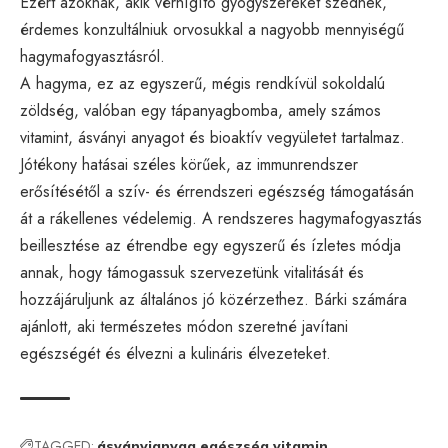
Ezért azoknak, akik vérhígító gyógyszereket szednek,
érdemes konzultálniuk orvosukkal a nagyobb mennyiségű
hagymafogyasztásról.
A hagyma, ez az egyszerű, mégis rendkívül sokoldalú
zöldség, valóban egy tápanyagbomba, amely számos
vitamint, ásványi anyagot és bioaktív vegyületet tartalmaz.
Jótékony hatásai széles körűek, az immunrendszer
erősítésétől a szív- és érrendszeri egészség támogatásán
át a rákellenes védelemig. A rendszeres hagymafogyasztás
beillesztése az étrendbe egy egyszerű és ízletes módja
annak, hogy támogassuk szervezetünk vitalitását és
hozzájáruljunk az általános jó közérzethez. Bárki számára
ajánlott, aki természetes módon szeretné javítani
egészségét és élvezni a kulináris élvezeteket.
TAGGED:
ásványianyag
egészség
vitamin