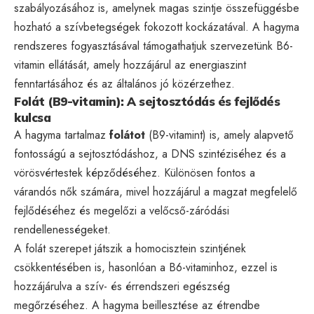
szabályozásához is, amelynek magas szintje összefüggésbe
hozható a szívbetegségek fokozott kockázatával. A hagyma
rendszeres fogyasztásával támogathatjuk szervezetünk B6-
vitamin ellátását, amely hozzájárul az energiaszint
fenntartásához és az általános jó közérzethez.
Folát (B9-vitamin): A sejtosztódás és fejlődés
kulcsa
A hagyma tartalmaz
folátot
(B9-vitamint) is, amely alapvető
fontosságú a sejtosztódáshoz, a DNS szintéziséhez és a
vörösvértestek képződéséhez. Különösen fontos a
várandós nők számára, mivel hozzájárul a magzat megfelelő
fejlődéséhez és megelőzi a velőcső-záródási
rendellenességeket.
A folát szerepet játszik a homocisztein szintjének
csökkentésében is, hasonlóan a B6-vitaminhoz, ezzel is
hozzájárulva a szív- és érrendszeri egészség
megőrzéséhez. A hagyma beillesztése az étrendbe