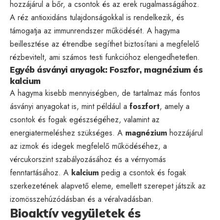
hozzájárul a bőr, a csontok és az erek rugalmasságához.
A réz antioxidáns tulajdonságokkal is rendelkezik, és
támogatja az immunrendszer működését. A hagyma
beillesztése az étrendbe segíthet biztosítani a megfelelő
rézbevitelt, ami számos testi funkcióhoz elengedhetetlen.
Egyéb ásványi anyagok: Foszfor, magnézium és
kalcium
A hagyma kisebb mennyiségben, de tartalmaz más fontos
ásványi anyagokat is, mint például a
foszfort
, amely a
csontok és fogak egészségéhez, valamint az
energiatermeléshez szükséges. A
magnézium
hozzájárul
az izmok és idegek megfelelő működéséhez, a
vércukorszint szabályozásához és a vérnyomás
fenntartásához. A
kalcium
pedig a csontok és fogak
szerkezetének alapvető eleme, emellett szerepet játszik az
izomösszehúzódásban és a véralvadásban.
Bioaktív vegyületek és