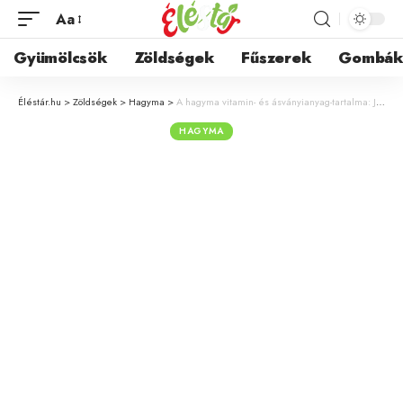
Aa
Gyümölcsök
Zöldségek
Fűszerek
Gombá
Éléstár.hu
>
Zöldségek
>
Hagyma
>
A hagyma vitamin- és ásványianyag-tartalma: Jótékony hatások a szervezet számára
HAGYMA