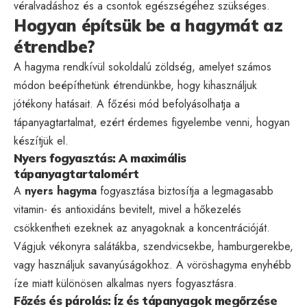
véralvadáshoz és a csontok egészségéhez szükséges.
Hogyan építsük be a hagymát az
étrendbe?
A hagyma rendkívül sokoldalú zöldség, amelyet számos
módon beépíthetünk étrendünkbe, hogy kihasználjuk
jótékony hatásait. A főzési mód befolyásolhatja a
tápanyagtartalmat, ezért érdemes figyelembe venni, hogyan
készítjük el.
Nyers fogyasztás: A maximális
tápanyagtartalomért
A
nyers hagyma
fogyasztása biztosítja a legmagasabb
vitamin- és antioxidáns bevitelt, mivel a hőkezelés
csökkentheti ezeknek az anyagoknak a koncentrációját.
Vágjuk vékonyra salátákba, szendvicsekbe, hamburgerekbe,
vagy használjuk savanyúságokhoz. A vöröshagyma enyhébb
íze miatt különösen alkalmas nyers fogyasztásra.
Főzés és párolás: Íz és tápanyagok megőrzése