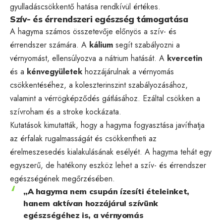
gyulladáscsökkentő hatása rendkívül értékes.
Szív- és érrendszeri egészség támogatása
A hagyma számos összetevője előnyös a szív- és
érrendszer számára. A
kálium
segít szabályozni a
vérnyomást, ellensúlyozva a nátrium hatását. A
kvercetin
és a
kénvegyületek
hozzájárulnak a vérnyomás
csökkentéséhez, a koleszterinszint szabályozásához,
valamint a vérrögképződés gátlásához. Ezáltal csökken a
szívroham és a stroke kockázata.
Kutatások kimutatták, hogy a hagyma fogyasztása javíthatja
az érfalak rugalmasságát és csökkentheti az
érelmeszesedés kialakulásának esélyét. A hagyma tehát egy
egyszerű, de hatékony eszköz lehet a szív- és érrendszer
egészségének megőrzésében.
„A hagyma nem csupán ízesíti ételeinket,
hanem aktívan hozzájárul szívünk
egészségéhez is, a vérnyomás