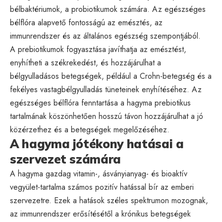
bélbaktériumok, a probiotikumok számára. Az egészséges
bélflóra alapvető fontosságú az emésztés, az
immunrendszer és az általános egészség szempontjából.
A prebiotikumok fogyasztása javíthatja az emésztést,
enyhítheti a székrekedést, és hozzájárulhat a
bélgyulladásos betegségek, például a Crohn-betegség és a
fekélyes vastagbélgyulladás tüneteinek enyhítéséhez. Az
egészséges bélflóra fenntartása a hagyma prebiotikus
tartalmának köszönhetően hosszú távon hozzájárulhat a jó
közérzethez és a betegségek megelőzéséhez.
A hagyma jótékony hatásai a
szervezet számára
A hagyma gazdag vitamin-, ásványianyag- és bioaktív
vegyület-tartalma számos pozitív hatással bír az emberi
szervezetre. Ezek a hatások széles spektrumon mozognak,
az immunrendszer erősítésétől a krónikus betegségek