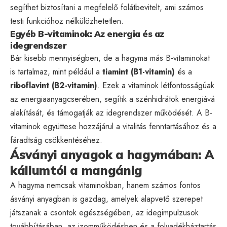
segíthet biztosítani a megfelelő folátbevitelt, ami számos
testi funkcióhoz nélkülözhetetlen.
Egyéb B-vitaminok: Az energia és az
idegrendszer
Bár kisebb mennyiségben, de a hagyma más B-vitaminokat
is tartalmaz, mint például a
tiamint (B1-vitamin)
és a
riboflavint (B2-vitamin)
. Ezek a vitaminok létfontosságúak
az energiaanyagcserében, segítik a szénhidrátok energiává
alakítását, és támogatják az idegrendszer működését. A B-
vitaminok együttese hozzájárul a vitalitás fenntartásához és a
fáradtság csökkentéséhez.
Ásványi anyagok a hagymában: A
káliumtól a mangánig
A hagyma nemcsak vitaminokban, hanem számos fontos
ásványi anyagban is gazdag, amelyek alapvető szerepet
játszanak a csontok egészségében, az idegimpulzusok
továbbításában, az izomműködésben és a folyadékháztartás