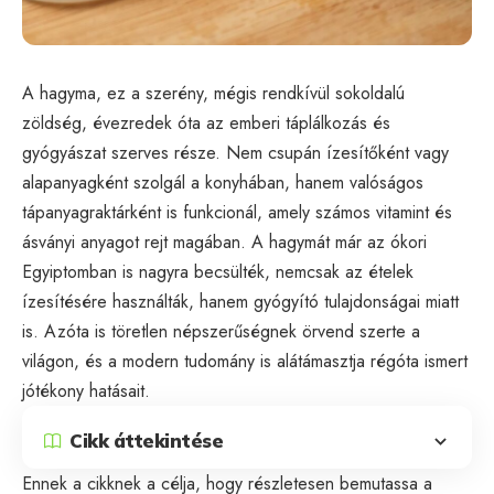
A hagyma, ez a szerény, mégis rendkívül sokoldalú
zöldség, évezredek óta az emberi táplálkozás és
gyógyászat szerves része. Nem csupán ízesítőként vagy
alapanyagként szolgál a konyhában, hanem valóságos
tápanyagraktárként is funkcionál, amely számos vitamint és
ásványi anyagot rejt magában. A hagymát már az ókori
Egyiptomban is nagyra becsülték, nemcsak az ételek
ízesítésére használták, hanem gyógyító tulajdonságai miatt
is. Azóta is töretlen népszerűségnek örvend szerte a
világon, és a modern tudomány is alátámasztja régóta ismert
jótékony hatásait.
Cikk áttekintése
Ennek a cikknek a célja, hogy részletesen bemutassa a