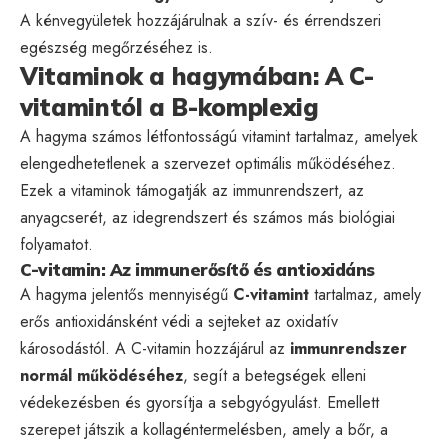
A kénvegyületek hozzájárulnak a szív- és érrendszeri
egészség megőrzéséhez is.
Vitaminok a hagymában: A C-
vitamintól a B-komplexig
A hagyma számos létfontosságú vitamint tartalmaz, amelyek
elengedhetetlenek a szervezet optimális működéséhez.
Ezek a vitaminok támogatják az immunrendszert, az
anyagcserét, az idegrendszert és számos más biológiai
folyamatot.
C-vitamin: Az immunerősítő és antioxidáns
A hagyma jelentős mennyiségű
C-vitamint
tartalmaz, amely
erős antioxidánsként védi a sejteket az oxidatív
károsodástól. A C-vitamin hozzájárul az
immunrendszer
normál működéséhez
, segít a betegségek elleni
védekezésben és gyorsítja a sebgyógyulást. Emellett
szerepet játszik a kollagéntermelésben, amely a bőr, a