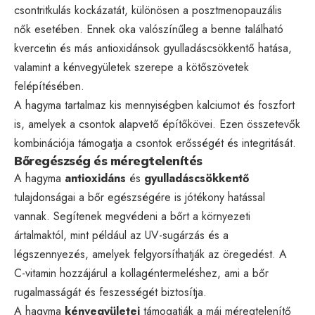
csontritkulás kockázatát, különösen a posztmenopauzális
nők esetében. Ennek oka valószínűleg a benne található
kvercetin és más antioxidánsok gyulladáscsökkentő hatása,
valamint a kénvegyületek szerepe a kötőszövetek
felépítésében.
A hagyma tartalmaz kis mennyiségben kalciumot és foszfort
is, amelyek a csontok alapvető építőkövei. Ezen összetevők
kombinációja támogatja a csontok erősségét és integritását.
Bőregészség és méregtelenítés
A hagyma
antioxidáns
és
gyulladáscsökkentő
tulajdonságai a bőr egészségére is jótékony hatással
vannak. Segítenek megvédeni a bőrt a környezeti
ártalmaktól, mint például az UV-sugárzás és a
légszennyezés, amelyek felgyorsíthatják az öregedést. A
C-vitamin hozzájárul a kollagéntermeléshez, ami a bőr
rugalmasságát és feszességét biztosítja.
A hagyma
kénvegyületei
támogatják a máj méregtelenítő