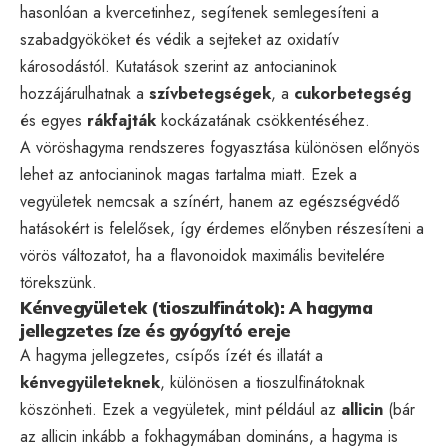
hasonlóan a kvercetinhez, segítenek semlegesíteni a
szabadgyököket és védik a sejteket az oxidatív
károsodástól. Kutatások szerint az antocianinok
hozzájárulhatnak a
szívbetegségek
, a
cukorbetegség
és egyes
rákfajták
kockázatának csökkentéséhez.
A vöröshagyma rendszeres fogyasztása különösen előnyös
lehet az antocianinok magas tartalma miatt. Ezek a
vegyületek nemcsak a színért, hanem az egészségvédő
hatásokért is felelősek, így érdemes előnyben részesíteni a
vörös változatot, ha a flavonoidok maximális bevitelére
törekszünk.
Kénvegyületek (tioszulfinátok): A hagyma
jellegzetes íze és gyógyító ereje
A hagyma jellegzetes, csípős ízét és illatát a
kénvegyületeknek
, különösen a tioszulfinátoknak
köszönheti. Ezek a vegyületek, mint például az
allicin
(bár
az allicin inkább a fokhagymában domináns, a hagyma is