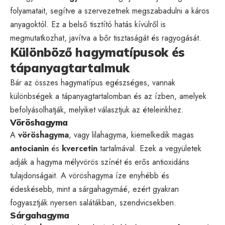
folyamatait, segítve a szervezetnek megszabadulni a káros
anyagoktól. Ez a belső tisztító hatás kívülről is
megmutatkozhat, javítva a bőr tisztaságát és ragyogását.
Különböző hagymatípusok és
tápanyagtartalmuk
Bár az összes hagymatípus egészséges, vannak
különbségek a tápanyagtartalomban és az ízben, amelyek
befolyásolhatják, melyiket választjuk az ételeinkhez.
Vöröshagyma
A
vöröshagyma
, vagy lilahagyma, kiemelkedik magas
antocianin
és
kvercetin
tartalmával. Ezek a vegyületek
adják a hagyma mélyvörös színét és erős antioxidáns
tulajdonságait. A vöröshagyma íze enyhébb és
édeskésebb, mint a sárgahagymáé, ezért gyakran
fogyasztják nyersen salátákban, szendvicsekben.
Sárgahagyma