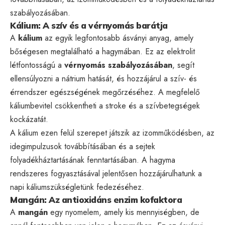
szabályozásában.
Kálium: A szív és a vérnyomás barátja
A
kálium
az egyik legfontosabb ásványi anyag, amely
bőségesen megtalálható a hagymában. Ez az elektrolit
létfontosságú a
vérnyomás szabályozásában
, segít
ellensúlyozni a nátrium hatását, és hozzájárul a szív- és
érrendszer egészségének megőrzéséhez. A megfelelő
káliumbevitel csökkentheti a stroke és a szívbetegségek
kockázatát.
A kálium ezen felül szerepet játszik az izomműködésben, az
idegimpulzusok továbbításában és a sejtek
folyadékháztartásának fenntartásában. A hagyma
rendszeres fogyasztásával jelentősen hozzájárulhatunk a
napi káliumszükségletünk fedezéséhez.
Mangán: Az antioxidáns enzim kofaktora
A
mangán
egy nyomelem, amely kis mennyiségben, de