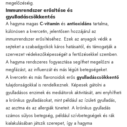
megelőzéséig.
Immunrendszer erősítése és
gyulladáscsökkentés
A hagyma magas
C-vitamin
és
antioxidáns
tartalma,
különösen a kvercetin, jelentősen hozzájárul az
immunrendszer erősítéséhez. Ezek az anyagok védik a
sejteket a szabadgyökök káros hatásaitól, és támogatják a
szervezet védekezőképességét a fertőzésekkel szemben.
A hagyma rendszeres fogyasztása segíthet megelőzni a
megfázást, az influenzát és más légúti betegségeket.
A kvercetin és más flavonoidok erős
gyulladáscsökkentő
tulajdonságokkal is rendelkeznek. Képesek gátolni a
gyulladásos enzimek és mediátorok aktivitását, ami enyhítheti
a krónikus gyulladásokat, mint például az ízületi gyulladás,
az asztma és az allergiák tüneteit. A krónikus gyulladás
számos súlyos betegség, például szívbetegségek és rák
kialakulásában játszik szerepet, így a hagyma