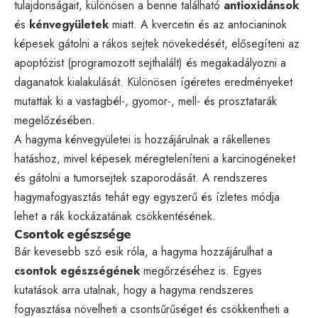
tulajdonságait, különösen a benne található
antioxidánsok
és
kénvegyületek
miatt. A kvercetin és az antocianinok
képesek gátolni a rákos sejtek növekedését, elősegíteni az
apoptózist (programozott sejthalált) és megakadályozni a
daganatok kialakulását. Különösen ígéretes eredményeket
mutattak ki a vastagbél-, gyomor-, mell- és prosztatarák
megelőzésében.
A hagyma kénvegyületei is hozzájárulnak a rákellenes
hatáshoz, mivel képesek méregteleníteni a karcinogéneket
és gátolni a tumorsejtek szaporodását. A rendszeres
hagymafogyasztás tehát egy egyszerű és ízletes módja
lehet a rák kockázatának csökkentésének.
Csontok egészsége
Bár kevesebb szó esik róla, a hagyma hozzájárulhat a
csontok egészségének
megőrzéséhez is. Egyes
kutatások arra utalnak, hogy a hagyma rendszeres
fogyasztása növelheti a csontsűrűséget és csökkentheti a