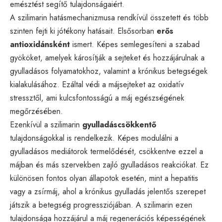
emésztést segítő tulajdonságaiért.
A szilimarin hatásmechanizmusa rendkívül összetett és több
szinten fejti ki jótékony hatásait. Elsősorban
erős
antioxidánsként
ismert. Képes semlegesíteni a szabad
gyököket, amelyek károsítják a sejteket és hozzájárulnak a
gyulladásos folyamatokhoz, valamint a krónikus betegségek
kialakulásához. Ezáltal védi a májsejteket az oxidatív
stressztől, ami kulcsfontosságú a máj egészségének
megőrzésében.
Ezenkívül a szilimarin
gyulladáscsökkentő
tulajdonságokkal is rendelkezik. Képes modulálni a
gyulladásos mediátorok termelődését, csökkentve ezzel a
májban és más szervekben zajló gyulladásos reakciókat. Ez
különösen fontos olyan állapotok esetén, mint a hepatitis
vagy a zsírmáj, ahol a krónikus gyulladás jelentős szerepet
játszik a betegség progressziójában. A szilimarin ezen
tulajdonsága hozzájárul a máj regenerációs képességének