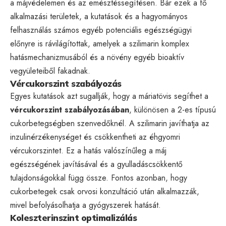
a májvédelemen és az emésztéssegítésen. Bár ezek a fő
alkalmazási területek, a kutatások és a hagyományos
felhasználás számos egyéb potenciális egészségügyi
előnyre is rávilágítottak, amelyek a szilimarin komplex
hatásmechanizmusából és a növény egyéb bioaktív
vegyületeiből fakadnak.
Vércukorszint szabályozás
Egyes kutatások azt sugallják, hogy a máriatövis segíthet a
vércukorszint szabályozásában
, különösen a 2-es típusú
cukorbetegségben szenvedőknél. A szilimarin javíthatja az
inzulinérzékenységet és csökkentheti az éhgyomri
vércukorszintet. Ez a hatás valószínűleg a máj
egészségének javításával és a gyulladáscsökkentő
tulajdonságokkal függ össze. Fontos azonban, hogy
cukorbetegek csak orvosi konzultáció után alkalmazzák,
mivel befolyásolhatja a gyógyszerek hatását.
Koleszterinszint optimalizálás