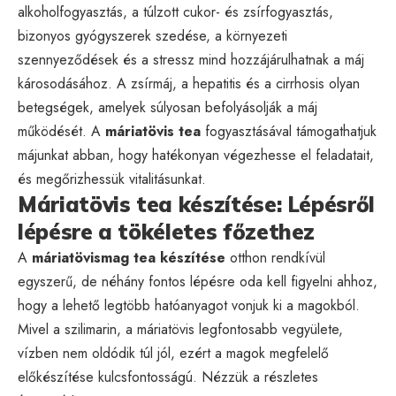
alkoholfogyasztás, a túlzott cukor- és zsírfogyasztás,
bizonyos gyógyszerek szedése, a környezeti
szennyeződések és a stressz mind hozzájárulhatnak a máj
károsodásához. A zsírmáj, a hepatitis és a cirrhosis olyan
betegségek, amelyek súlyosan befolyásolják a máj
működését. A
máriatövis tea
fogyasztásával támogathatjuk
májunkat abban, hogy hatékonyan végezhesse el feladatait,
és megőrizhessük vitalitásunkat.
Máriatövis tea készítése: Lépésről
lépésre a tökéletes főzethez
A
máriatövismag tea készítése
otthon rendkívül
egyszerű, de néhány fontos lépésre oda kell figyelni ahhoz,
hogy a lehető legtöbb hatóanyagot vonjuk ki a magokból.
Mivel a szilimarin, a máriatövis legfontosabb vegyülete,
vízben nem oldódik túl jól, ezért a magok megfelelő
előkészítése kulcsfontosságú. Nézzük a részletes