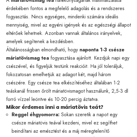
A
máriatövismag tea
hatékonyságának maximalizálása
érdekében fontos a megfelelő adagolás és a rendszeres
fogyasztás. Nincs egységes, mindenki számára ideális
mennyiség, mivel az egyéni igények és az egészségi állapot
eltérőek lehetnek. Azonban vannak általános irányelvek,
amelyek segítenek a kezdésben.
Általánosságban elmondható, hogy
naponta 1-3 csésze
máriatövismag tea
fogyasztása ajánlott. Kezdjük napi egy
csészével, és figyeljük testünk reakcióit. Ha jól toleráljuk,
fokozatosan emelhetjük az adagot két, majd három
csészére. Egy csésze tea elkészítéséhez általában 1-2
teáskanál frissen őrölt máriatövismagot használunk, 2,5-3 dl
forró vízzel leöntve és 10-20 percig áztatva.
Mikor érdemes inni a máriatövis teát?
Reggel éhgyomorra:
Sokan szeretik a napot egy
csésze máriatövis teával kezdeni, mivel ez segíthet
beindítani az emésztést és a máj méregtelenítő