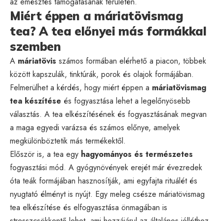
az emésztés támogatásának területén.
Miért éppen a máriatövismag
tea? A tea előnyei más formákkal
szemben
A
máriatövis
számos formában elérhető a piacon, többek
között kapszulák, tinktúrák, porok és olajok formájában.
Felmerülhet a kérdés, hogy miért éppen a
máriatövismag
tea készítése
és fogyasztása lehet a legelőnyösebb
választás. A tea elkészítésének és fogyasztásának megvan
a maga egyedi varázsa és számos előnye, amelyek
megkülönböztetik más termékektől.
Először is, a tea egy
hagyományos és természetes
fogyasztási mód. A gyógynövények erejét már évezredek
óta teák formájában hasznosítják, ami egyfajta rituálét és
nyugtató élményt is nyújt. Egy meleg csésze máriatövismag
tea elkészítése és elfogyasztása önmagában is
stresszcsökkentő lehet, ami hozzájárul az általános jólléthez.