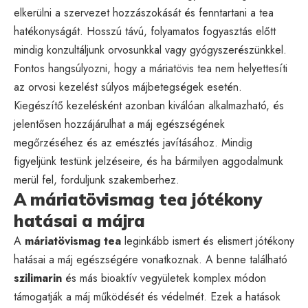
elkerülni a szervezet hozzászokását és fenntartani a tea
hatékonyságát. Hosszú távú, folyamatos fogyasztás előtt
mindig konzultáljunk orvosunkkal vagy gyógyszerészünkkel.
Fontos hangsúlyozni, hogy a máriatövis tea nem helyettesíti
az orvosi kezelést súlyos májbetegségek esetén.
Kiegészítő kezelésként azonban kiválóan alkalmazható, és
jelentősen hozzájárulhat a máj egészségének
megőrzéséhez és az emésztés javításához. Mindig
figyeljünk testünk jelzéseire, és ha bármilyen aggodalmunk
merül fel, forduljunk szakemberhez.
A máriatövismag tea jótékony
hatásai a májra
A
máriatövismag tea
leginkább ismert és elismert jótékony
hatásai a máj egészségére vonatkoznak. A benne található
szilimarin
és más bioaktív vegyületek komplex módon
támogatják a máj működését és védelmét. Ezek a hatások