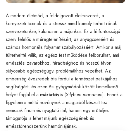
A modern életmód, a feldolgozott élelmiszerek, a
környezeti toxinok és a stressz mind komoly terhet rónak
szervezetünkre, különösen a májunkra. Ez a létfontosságú
szerv felelős a méregtelenítésért, az anyagcseréért és
számos hormonális folyamat szabályozásáért. Amikor a máj
túlterheltté válik, az egész test működése felborulhat, ami
emésztési zavarokhoz, fáradtsághoz és hosszú távon
súlyosabb egészségügyi problémákhoz vezethet. Az
emberiség évezredek óta fordul a természet patikájához
segítségért, és ezen ősi gyógymódok között kiemelkedő
helyet foglal el a
máriatövis
(
Silybum marianum
). Ennek a
figyelemre méltó növénynek a magjaiból készült tea
nemcsak finom és nyugtató ital, hanem egy erőteljes
támogatója is lehet májunk egészségének és
emésztőrendszerünk harmóniájának.