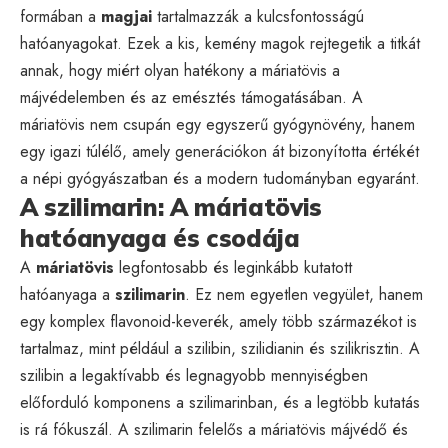
formában a
magjai
tartalmazzák a kulcsfontosságú
hatóanyagokat. Ezek a kis, kemény magok rejtegetik a titkát
annak, hogy miért olyan hatékony a máriatövis a
májvédelemben és az emésztés támogatásában. A
máriatövis nem csupán egy egyszerű gyógynövény, hanem
egy igazi túlélő, amely generációkon át bizonyította értékét
a népi gyógyászatban és a modern tudományban egyaránt.
A szilimarin: A máriatövis
hatóanyaga és csodája
A
máriatövis
legfontosabb és leginkább kutatott
hatóanyaga a
szilimarin
. Ez nem egyetlen vegyület, hanem
egy komplex flavonoid-keverék, amely több származékot is
tartalmaz, mint például a szilibin, szilidianin és szilikrisztin. A
szilibin a legaktívabb és legnagyobb mennyiségben
előforduló komponens a szilimarinban, és a legtöbb kutatás
is rá fókuszál. A szilimarin felelős a máriatövis májvédő és