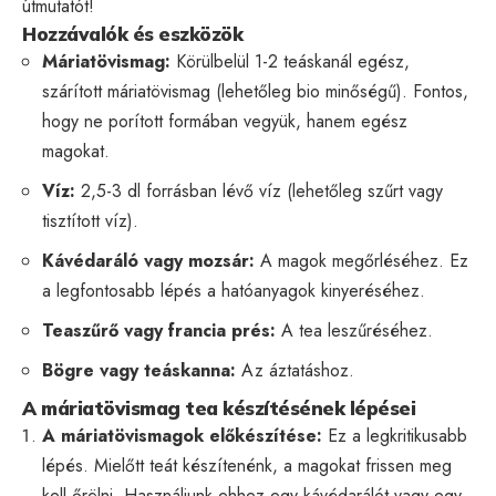
útmutatót!
Hozzávalók és eszközök
Máriatövismag:
Körülbelül 1-2 teáskanál egész,
szárított máriatövismag (lehetőleg bio minőségű). Fontos,
hogy ne porított formában vegyük, hanem egész
magokat.
Víz:
2,5-3 dl forrásban lévő víz (lehetőleg szűrt vagy
tisztított víz).
Kávédaráló vagy mozsár:
A magok megőrléséhez. Ez
a legfontosabb lépés a hatóanyagok kinyeréséhez.
Teaszűrő vagy francia prés:
A tea leszűréséhez.
Bögre vagy teáskanna:
Az áztatáshoz.
A máriatövismag tea készítésének lépései
A máriatövismagok előkészítése:
Ez a legkritikusabb
lépés. Mielőtt teát készítenénk, a magokat frissen meg
kell őrölni. Használjunk ehhez egy kávédarálót vagy egy