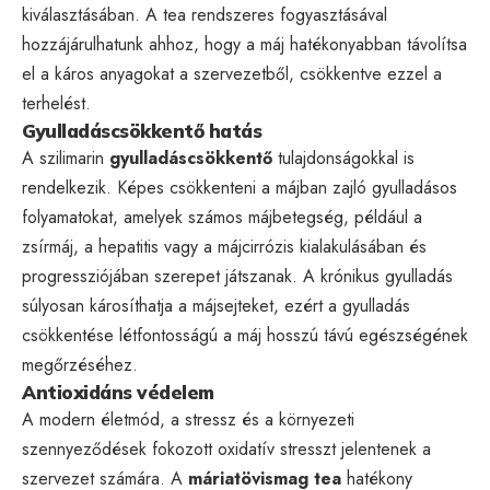
kiválasztásában. A tea rendszeres fogyasztásával
hozzájárulhatunk ahhoz, hogy a máj hatékonyabban távolítsa
el a káros anyagokat a szervezetből, csökkentve ezzel a
terhelést.
Gyulladáscsökkentő hatás
A szilimarin
gyulladáscsökkentő
tulajdonságokkal is
rendelkezik. Képes csökkenteni a májban zajló gyulladásos
folyamatokat, amelyek számos májbetegség, például a
zsírmáj, a hepatitis vagy a májcirrózis kialakulásában és
progressziójában szerepet játszanak. A krónikus gyulladás
súlyosan károsíthatja a májsejteket, ezért a gyulladás
csökkentése létfontosságú a máj hosszú távú egészségének
megőrzéséhez.
Antioxidáns védelem
A modern életmód, a stressz és a környezeti
szennyeződések fokozott oxidatív stresszt jelentenek a
szervezet számára. A
máriatövismag tea
hatékony