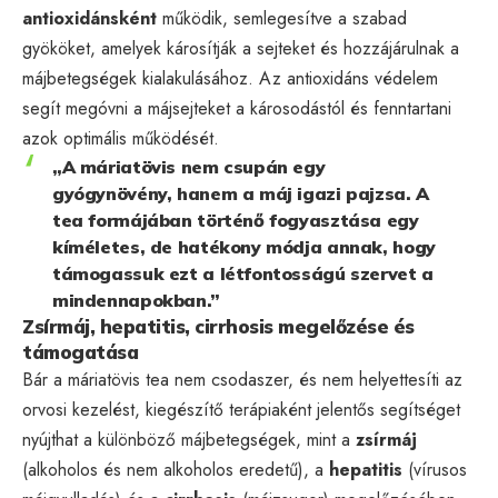
antioxidánsként
működik, semlegesítve a szabad
gyököket, amelyek károsítják a sejteket és hozzájárulnak a
májbetegségek kialakulásához. Az antioxidáns védelem
segít megóvni a májsejteket a károsodástól és fenntartani
azok optimális működését.
„A máriatövis nem csupán egy
gyógynövény, hanem a máj igazi pajzsa. A
tea formájában történő fogyasztása egy
kíméletes, de hatékony módja annak, hogy
támogassuk ezt a létfontosságú szervet a
mindennapokban.”
Zsírmáj, hepatitis, cirrhosis megelőzése és
támogatása
Bár a máriatövis tea nem csodaszer, és nem helyettesíti az
orvosi kezelést, kiegészítő terápiaként jelentős segítséget
nyújthat a különböző májbetegségek, mint a
zsírmáj
(alkoholos és nem alkoholos eredetű), a
hepatitis
(vírusos