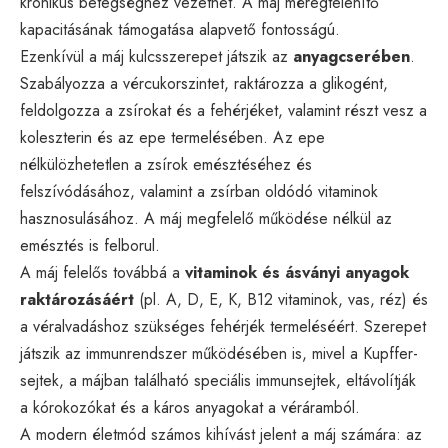
krónikus betegséghez vezethet. A máj méregtelenítő
kapacitásának támogatása alapvető fontosságú.
Ezenkívül a máj kulcsszerepet játszik az
anyagcserében
.
Szabályozza a vércukorszintet, raktározza a glikogént,
feldolgozza a zsírokat és a fehérjéket, valamint részt vesz a
koleszterin és az epe termelésében. Az epe
nélkülözhetetlen a zsírok emésztéséhez és
felszívódásához, valamint a zsírban oldódó vitaminok
hasznosulásához. A máj megfelelő működése nélkül az
emésztés is felborul.
A máj felelős továbbá a
vitaminok és ásványi anyagok
raktározásáért
(pl. A, D, E, K, B12 vitaminok, vas, réz) és
a véralvadáshoz szükséges fehérjék termeléséért. Szerepet
játszik az immunrendszer működésében is, mivel a Kupffer-
sejtek, a májban található speciális immunsejtek, eltávolítják
a kórokozókat és a káros anyagokat a véráramból.
A modern életmód számos kihívást jelent a máj számára: az