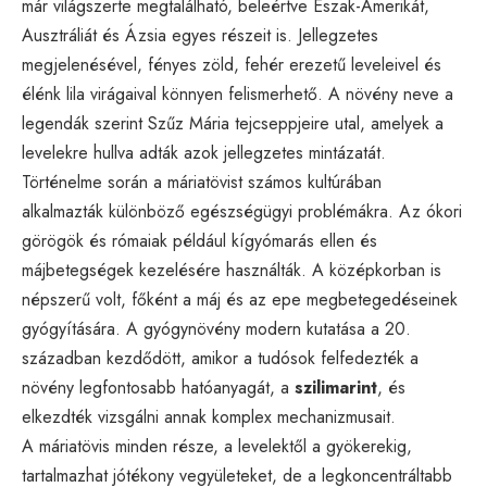
már világszerte megtalálható, beleértve Észak-Amerikát,
Ausztráliát és Ázsia egyes részeit is. Jellegzetes
megjelenésével, fényes zöld, fehér erezetű leveleivel és
élénk lila virágaival könnyen felismerhető. A növény neve a
legendák szerint Szűz Mária tejcseppjeire utal, amelyek a
levelekre hullva adták azok jellegzetes mintázatát.
Történelme során a máriatövist számos kultúrában
alkalmazták különböző egészségügyi problémákra. Az ókori
görögök és rómaiak például kígyómarás ellen és
májbetegségek kezelésére használták. A középkorban is
népszerű volt, főként a máj és az epe megbetegedéseinek
gyógyítására. A gyógynövény modern kutatása a 20.
században kezdődött, amikor a tudósok felfedezték a
növény legfontosabb hatóanyagát, a
szilimarint
, és
elkezdték vizsgálni annak komplex mechanizmusait.
A máriatövis minden része, a levelektől a gyökerekig,
tartalmazhat jótékony vegyületeket, de a legkoncentráltabb