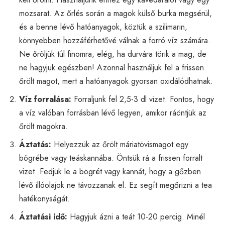
mozsarat. Az őrlés során a magok külső burka megsérül,
és a benne lévő hatóanyagok, köztük a szilimarin,
könnyebben hozzáférhetővé válnak a forró víz számára.
Ne őröljük túl finomra, elég, ha durvára törik a mag, de
ne hagyjuk egészben! Azonnal használjuk fel a frissen
őrölt magot, mert a hatóanyagok gyorsan oxidálódhatnak.
Víz forralása:
Forraljunk fel 2,5-3 dl vizet. Fontos, hogy
a víz valóban forrásban lévő legyen, amikor ráöntjük az
őrölt magokra.
Áztatás:
Helyezzük az őrölt máriatövismagot egy
bögrébe vagy teáskannába. Öntsük rá a frissen forralt
vizet. Fedjük le a bögrét vagy kannát, hogy a gőzben
lévő illóolajok ne távozzanak el. Ez segít megőrizni a tea
hatékonyságát.
Áztatási idő:
Hagyjuk ázni a teát 10-20 percig. Minél