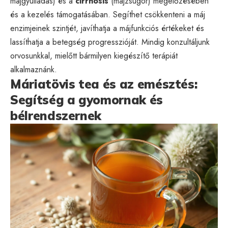
májgyulladás) és a
cirrhosis
(májzsugor) megelőzésében
és a kezelés támogatásában. Segíthet csökkenteni a máj
enzimjeinek szintjét, javíthatja a májfunkciós értékeket és
lassíthatja a betegség progresszióját. Mindig konzultáljunk
orvosunkkal, mielőtt bármilyen kiegészítő terápiát
alkalmaznánk.
Máriatövis tea és az emésztés:
Segítség a gyomornak és
bélrendszernek