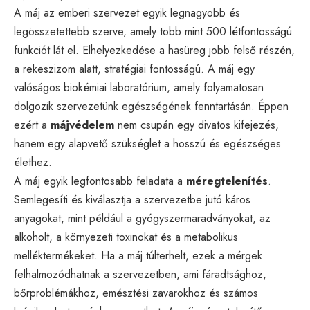
A máj az emberi szervezet egyik legnagyobb és
legösszetettebb szerve, amely több mint 500 létfontosságú
funkciót lát el. Elhelyezkedése a hasüreg jobb felső részén,
a rekeszizom alatt, stratégiai fontosságú. A máj egy
valóságos biokémiai laboratórium, amely folyamatosan
dolgozik szervezetünk egészségének fenntartásán. Éppen
ezért a
májvédelem
nem csupán egy divatos kifejezés,
hanem egy alapvető szükséglet a hosszú és egészséges
élethez.
A máj egyik legfontosabb feladata a
méregtelenítés
.
Semlegesíti és kiválasztja a szervezetbe jutó káros
anyagokat, mint például a gyógyszermaradványokat, az
alkoholt, a környezeti toxinokat és a metabolikus
melléktermékeket. Ha a máj túlterhelt, ezek a mérgek
felhalmozódhatnak a szervezetben, ami fáradtsághoz,
bőrproblémákhoz, emésztési zavarokhoz és számos