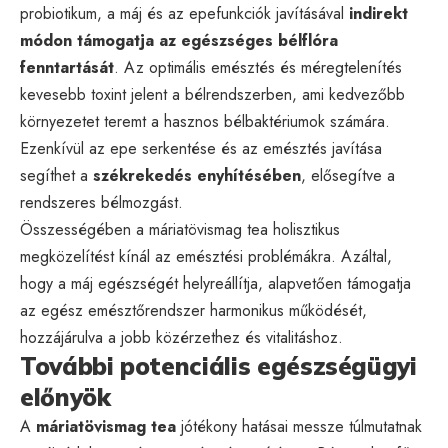
probiotikum, a máj és az epefunkciók javításával
indirekt
módon támogatja az egészséges bélflóra
fenntartását
. Az optimális emésztés és méregtelenítés
kevesebb toxint jelent a bélrendszerben, ami kedvezőbb
környezetet teremt a hasznos bélbaktériumok számára.
Ezenkívül az epe serkentése és az emésztés javítása
segíthet a
székrekedés enyhítésében
, elősegítve a
rendszeres bélmozgást.
Összességében a máriatövismag tea holisztikus
megközelítést kínál az emésztési problémákra. Azáltal,
hogy a máj egészségét helyreállítja, alapvetően támogatja
az egész emésztőrendszer harmonikus működését,
hozzájárulva a jobb közérzethez és vitalitáshoz.
További potenciális egészségügyi
előnyök
A
máriatövismag tea
jótékony hatásai messze túlmutatnak