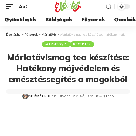
Aa
Gyümölcsök
Zöldségek
Fűszerek
Gombá
Éléstár.hu
>
Fűszerek
>
Máriatövis
>
Máriatövismag tea készítése: Hatékony májvédelem és emésztéssegítés a magokból
MÁRIATÖVIS
RECEPTEK
Máriatövismag tea készítése:
Hatékony májvédelem és
emésztéssegítés a magokból
BY
ÉLÉSTÁR.HU
LAST UPDATED: 2026. MÁJUS 20.
37 MIN READ