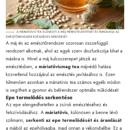
A MÁRIATÖVIS TEA ELŐSEGÍTI A MÁJ MÉREGTELENÍTÉSÉT ÉS TÁMOGATJA AZ
EMÉSZTŐRENDSZER EGÉSZSÉGES MŰKÖDÉSÉT.
A máj és az emésztőrendszer szorosan összefüggő
rendszert alkotnak, ahol az egyik szerv diszfunkciója kihat a
másikra is. Mivel a máj kulcsszerepet játszik az
emésztésben, a
máriatövismag tea
májvédő hatása
közvetlenül hozzájárul az emésztés javításához is. Ezen
túlmenően azonban a máriatövis tea számos egyéb módon
is segítheti a gyomor és bélrendszer optimális működését.
Epe termelődés serkentése
Az epe elengedhetetlen a zsírok emésztéséhez és
felszívódásához. A
máriatövis
, különösen a benne lévő
szilimarin,
serkenti az epe termelődését és áramlását
a májból az epehólyagba, majd onnan a vékonybélbe. Ez a