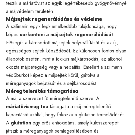
teszik a máriatövist az egyik legértékesebb gyógynövénnyé
a májvédelem területén.
Májsejtek regenerálódása és védelme
A szilimarin egyik legkiemelkedőbb tulajdonsága, hogy
képes
serkenteni a májsejtek regenerálódását
.
Elősegíti a károsodott májsejtek helyreállítását és az új,
egészséges sejtek képződését. Ez különösen fontos olyan
állapotok esetén, mint a toxikus májkárosodás, az alkohol
okozta májbetegség vagy a hepatitis. Emellett a szilimarin
védőburkot képez a májsejtek körül, gátolva a
méreganyagok bejutását és a sejtkárosodást.
Méregtelenítés támogatása
A máj a szervezet fő méregtelenítő szerve. A
máriatövismag tea
támogatja a máj méregtelenítő
kapacitását azáltal, hogy fokozza a glutation termelődését.
A
glutation
egy erős antioxidáns, amely kulcsszerepet
játszik a méreganyagok semlegesítésében és