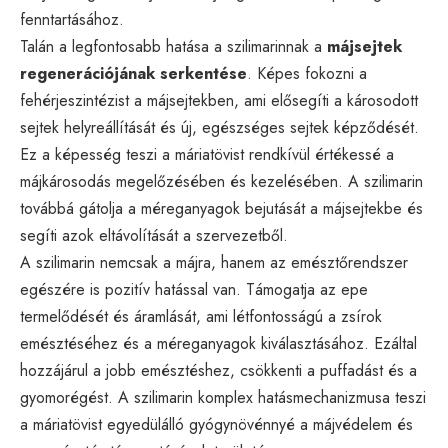
fenntartásához.
Talán a legfontosabb hatása a szilimarinnak a
májsejtek
regenerációjának serkentése
. Képes fokozni a
fehérjeszintézist a májsejtekben, ami elősegíti a károsodott
sejtek helyreállítását és új, egészséges sejtek képződését.
Ez a képesség teszi a máriatövist rendkívül értékessé a
májkárosodás megelőzésében és kezelésében. A szilimarin
továbbá gátolja a méreganyagok bejutását a májsejtekbe és
segíti azok eltávolítását a szervezetből.
A szilimarin nemcsak a májra, hanem az emésztőrendszer
egészére is pozitív hatással van. Támogatja az epe
termelődését és áramlását, ami létfontosságú a zsírok
emésztéséhez és a méreganyagok kiválasztásához. Ezáltal
hozzájárul a jobb emésztéshez, csökkenti a puffadást és a
gyomorégést. A szilimarin komplex hatásmechanizmusa teszi
a máriatövist egyedülálló gyógynövénnyé a májvédelem és