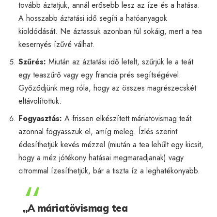
tovább áztatjuk, annál erősebb lesz az íze és a hatása.
A hosszabb áztatási idő segíti a hatóanyagok
kioldódását. Ne áztassuk azonban túl sokáig, mert a tea
kesernyés ízűvé válhat.
Szűrés:
Miután az áztatási idő letelt, szűrjük le a teát
egy teaszűrő vagy egy francia prés segítségével.
Győződjünk meg róla, hogy az összes magrészecskét
eltávolítottuk.
Fogyasztás:
A frissen elkészített máriatövismag teát
azonnal fogyasszuk el, amíg meleg. Ízlés szerint
édesíthetjük kevés mézzel (miután a tea lehűlt egy kicsit,
hogy a méz jótékony hatásai megmaradjanak) vagy
citrommal ízesíthetjük, bár a tiszta íz a leghatékonyabb.
„A máriatövismag tea