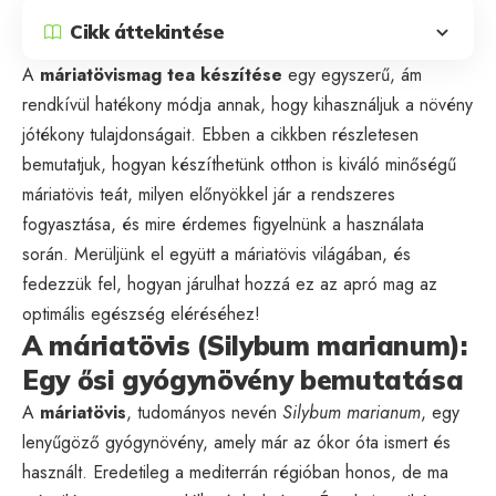
Cikk áttekintése
A
máriatövismag tea készítése
egy egyszerű, ám
rendkívül hatékony módja annak, hogy kihasználjuk a növény
jótékony tulajdonságait. Ebben a cikkben részletesen
bemutatjuk, hogyan készíthetünk otthon is kiváló minőségű
máriatövis teát, milyen előnyökkel jár a rendszeres
fogyasztása, és mire érdemes figyelnünk a használata
során. Merüljünk el együtt a máriatövis világában, és
fedezzük fel, hogyan járulhat hozzá ez az apró mag az
optimális egészség eléréséhez!
A máriatövis (Silybum marianum):
Egy ősi gyógynövény bemutatása
A
máriatövis
, tudományos nevén
Silybum marianum
, egy
lenyűgöző gyógynövény, amely már az ókor óta ismert és
használt. Eredetileg a mediterrán régióban honos, de ma