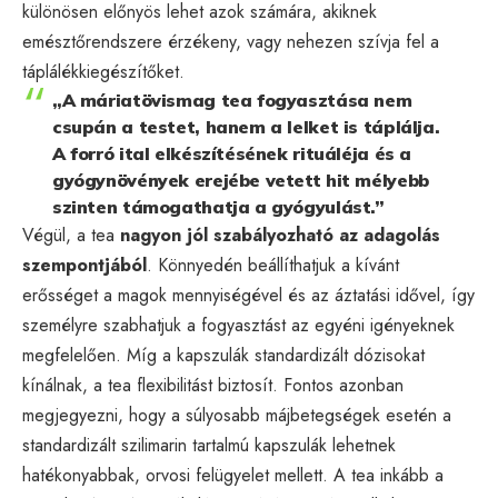
különösen előnyös lehet azok számára, akiknek
emésztőrendszere érzékeny, vagy nehezen szívja fel a
táplálékkiegészítőket.
„A máriatövismag tea fogyasztása nem
csupán a testet, hanem a lelket is táplálja.
A forró ital elkészítésének rituáléja és a
gyógynövények erejébe vetett hit mélyebb
szinten támogathatja a gyógyulást.”
Végül, a tea
nagyon jól szabályozható az adagolás
szempontjából
. Könnyedén beállíthatjuk a kívánt
erősséget a magok mennyiségével és az áztatási idővel, így
személyre szabhatjuk a fogyasztást az egyéni igényeknek
megfelelően. Míg a kapszulák standardizált dózisokat
kínálnak, a tea flexibilitást biztosít. Fontos azonban
megjegyezni, hogy a súlyosabb májbetegségek esetén a
standardizált szilimarin tartalmú kapszulák lehetnek
hatékonyabbak, orvosi felügyelet mellett. A tea inkább a