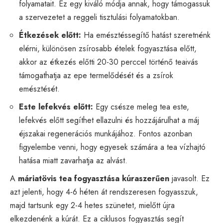
folyamatait. Ez egy kiváló módja annak, hogy támogassuk
a szervezetet a reggeli tisztulási folyamatokban.
Étkezések előtt:
Ha emésztéssegítő hatást szeretnénk
elérni, különösen zsírosabb ételek fogyasztása előtt,
akkor az étkezés előtti 20-30 perccel történő teaivás
támogathatja az epe termelődését és a zsírok
emésztését.
Este lefekvés előtt:
Egy csésze meleg tea este,
lefekvés előtt segíthet ellazulni és hozzájárulhat a máj
éjszakai regenerációs munkájához. Fontos azonban
figyelembe venni, hogy egyesek számára a tea vízhajtó
hatása miatt zavarhatja az alvást.
A
máriatövis tea fogyasztása kúraszerűen
javasolt. Ez
azt jelenti, hogy 4-6 héten át rendszeresen fogyasszuk,
majd tartsunk egy 2-4 hetes szünetet, mielőtt újra
elkezdenénk a kúrát. Ez a ciklusos fogyasztás segít