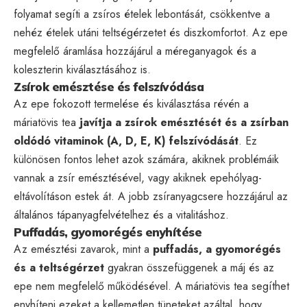
folyamat segíti a zsíros ételek lebontását, csökkentve a
nehéz ételek utáni teltségérzetet és diszkomfortot. Az epe
megfelelő áramlása hozzájárul a méreganyagok és a
koleszterin kiválasztásához is.
Zsírok emésztése és felszívódása
Az epe fokozott termelése és kiválasztása révén a
máriatövis tea
javítja a zsírok emésztését és a zsírban
oldódó vitaminok (A, D, E, K) felszívódását
. Ez
különösen fontos lehet azok számára, akiknek problémáik
vannak a zsír emésztésével, vagy akiknek epehólyag-
eltávolításon estek át. A jobb zsíranyagcsere hozzájárul az
általános tápanyagfelvételhez és a vitalitáshoz.
Puffadás, gyomorégés enyhítése
Az emésztési zavarok, mint a
puffadás, a gyomorégés
és a teltségérzet
gyakran összefüggenek a máj és az
epe nem megfelelő működésével. A máriatövis tea segíthet
enyhíteni ezeket a kellemetlen tüneteket azáltal, hogy