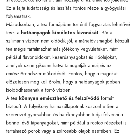
Ez a fajta tudatosság és lassítás fontos része a gyógyulási
folyamatnak.
Másodsorban, a tea formájában történő fogyasztás lehetővé
teszi a
hatóanyagok kíméletes kivonását
. Bár a
szilimarin vízben nem oldódik jól, a máriatövismagból készült
tea mégis tartalmazhat más jótékony vegyületeket, mint
például flavonoidokat, keserűanyagokat és illóolajokat,
amelyek szinergikusan hatva támogatják a máj és az
emésztőrendszer működését. Fontos, hogy a magokat
előzetesen meg kell őrölni, hogy a hatóanyagok jobban
kioldódhassanak a forró vízben.
A tea
könnyen emészthető és felszívódó
formát
biztosít. A folyékony halmazállapotnak köszönhetően a
szervezet gyorsabban és hatékonyabban tudja felvenni a
benne lévő tápanyagokat, mint például a rostos részeket is
tartalmazó porok vagy a zsírosabb olajok esetében. Ez