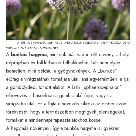
A BUNKÓS HAGYMA NÉPI NEVE „VÉNASSZONY SZEGFŰJE”, MERT HOSSZÚ IDEIG
VIRÁGZIK ÉS ELLENÁLL A HIDEGNEK.
A
bunkós hagyma
, mint sok más vadon élő növény, a helyi
néprajzban és folklórban is felbukkanhat, bár nem olyan
kiemelten, mint például a gyógynövények. A „bunkós”
előtag a virágzatának formájára utal, ami egyértelműen leírja
a gömbölyded, tömött alakot. A latin „sphaerocephalon”
elnevezés is hasonlóan a gömb alakú fejre, vagyis a
virágzatra utal. Ez a fajta elnevezés tükrözi az ember azon
törekvését, hogy a természetben megfigyelt jelenségeket,
formákat a mindennapi tapasztalatokhoz kösse.
A hagymás növények, így a bunkós hagyma is, gyakran