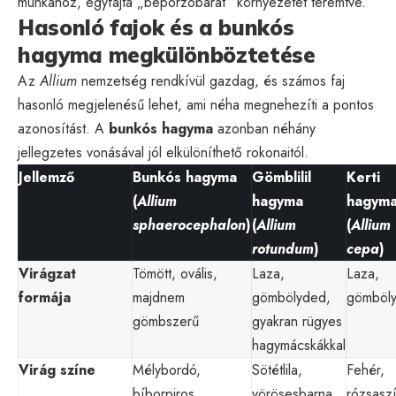
munkához, egyfajta „beporzóbarát” környezetet teremtve.
Hasonló fajok és a bunkós
hagyma megkülönböztetése
Az
Allium
nemzetség rendkívül gazdag, és számos faj
hasonló megjelenésű lehet, ami néha megnehezíti a pontos
azonosítást. A
bunkós hagyma
azonban néhány
jellegzetes vonásával jól elkülöníthető rokonaitól.
Jellemző
Bunkós hagyma
Gömblilil
Kerti
(
Allium
hagyma
hagym
sphaerocephalon
)
(
Allium
(
Allium
rotundum
)
cepa
)
Virágzat
Tömött, ovális,
Laza,
Laza,
formája
majdnem
gömbölyded,
gömböl
gömbszerű
gyakran rügyes
hagymácskákkal
Virág színe
Mélybordó,
Sötétlila,
Fehér,
bíborpiros
vörösesbarna
rózsasz