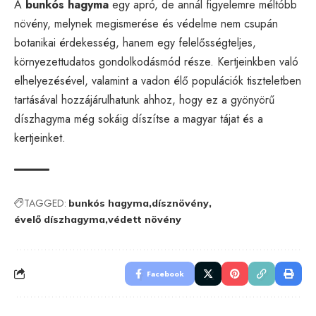
A
bunkós hagyma
egy apró, de annál figyelemre méltóbb
növény, melynek megismerése és védelme nem csupán
botanikai érdekesség, hanem egy felelősségteljes,
környezettudatos gondolkodásmód része. Kertjeinkben való
elhelyezésével, valamint a vadon élő populációk tiszteletben
tartásával hozzájárulhatunk ahhoz, hogy ez a gyönyörű
díszhagyma még sokáig díszítse a magyar tájat és a
kertjeinket.
TAGGED:
bunkós hagyma
dísznövény
évelő díszhagyma
védett növény
Facebook