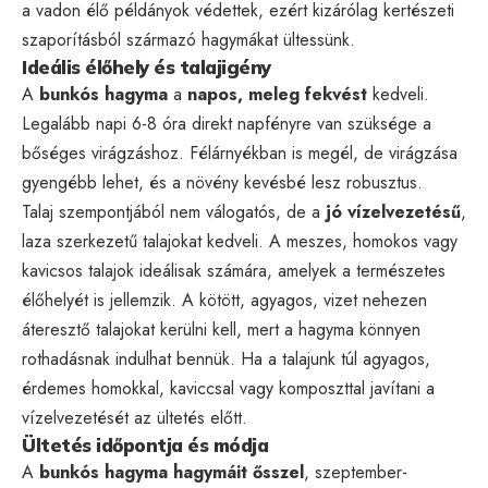
a vadon élő példányok védettek, ezért kizárólag kertészeti
szaporításból származó hagymákat ültessünk.
Ideális élőhely és talajigény
A
bunkós hagyma
a
napos, meleg fekvést
kedveli.
Legalább napi 6-8 óra direkt napfényre van szüksége a
bőséges virágzáshoz. Félárnyékban is megél, de virágzása
gyengébb lehet, és a növény kevésbé lesz robusztus.
Talaj szempontjából nem válogatós, de a
jó vízelvezetésű
,
laza szerkezetű talajokat kedveli. A meszes, homokos vagy
kavicsos talajok ideálisak számára, amelyek a természetes
élőhelyét is jellemzik. A kötött, agyagos, vizet nehezen
áteresztő talajokat kerülni kell, mert a hagyma könnyen
rothadásnak indulhat bennük. Ha a talajunk túl agyagos,
érdemes homokkal, kaviccsal vagy komposzttal javítani a
vízelvezetését az ültetés előtt.
Ültetés időpontja és módja
A
bunkós hagyma hagymáit
ősszel
, szeptember-