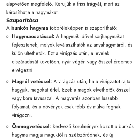
alapvetően megfelelő. Kerüljük a friss trágyát, mert az
károsíthatja a hagymákat.
Szaporítása
A
bunkós hagyma
többféleképpen is szaporítható:
Hagymaosztással:
A hagymák idővel sarjhagymákat
fejlesztenek, melyek leválaszthatók az anyahagymáról, és
külön ültethetők. Ezt a virágzás után, a levelek
elszáradását követően, nyár végén vagy ősszel érdemes
elvégezni.
Magról vetéssel:
A virágzás után, ha a virágzatot rajta
hagyjuk, magokat érlel. Ezek a magok elvethetők ősszel
vagy kora tavasszal. A magvetés azonban lassabb
folyamat, és a növények csak több év múlva fognak
virágozni.
Önmegvetéssel:
Kedvező körülmények között a bunkós
hagyma magjai maguktól is szétszóródnak, és új