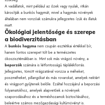
A vadállatok, mint például az őzek vagy nyulak, ritkán
károsítják a bunkós hagymát, mivel a hagymás növények
általában nem vonzóak számukra jellegzetes ízük és illatuk
miatt.
Ökológiai jelentősége és szerepe
a biodiverzitásban
A
bunkós hagyma
nem csupán esztétikai értékkel bír,
hanem fontos szerepet tölt be a természetes
ökoszisztémákban is. Mint sok más virágzó növény, a
beporzók
számára is létfontosságú táplálékforrás.
Jellegzetes, tömött virágzatával vonzza a méheket,
poszméheket, pillangókat és más rovarokat, amelyek nektárt
és virágport gyűjtenek belőle. Ezáltal hozzájárul a beporzási
folyamatokhoz, amelyek alapvetőek a növények
szaporodásához és a terméshozamok biztosításához,
beleértve számos mezőgazdasági kultúrnövényt is.