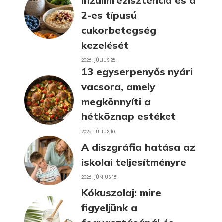
inzulinrezisztencia és a
2-es típusú
cukorbetegség
kezelését
2026. JÚLIUS 28.
13 egyserpenyős nyári
vacsora, amely
megkönnyíti a
hétköznap estéket
2026. JÚLIUS 10.
A diszgráfia hatása az
iskolai teljesítményre
2026. JÚNIUS 15.
Kókuszolaj: mire
figyeljünk a