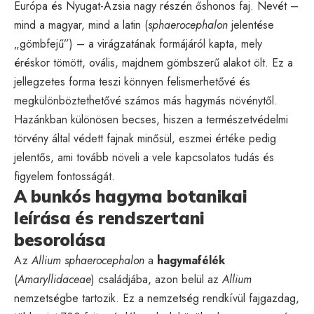
Európa és Nyugat-Ázsia nagy részén őshonos faj. Nevét –
mind a magyar, mind a latin (
sphaerocephalon
jelentése
„gömbfejű”) – a virágzatának formájáról kapta, mely
éréskor tömött, ovális, majdnem gömbszerű alakot ölt. Ez a
jellegzetes forma teszi könnyen felismerhetővé és
megkülönböztethetővé számos más hagymás növénytől.
Hazánkban különösen becses, hiszen a természetvédelmi
törvény által védett fajnak minősül, eszmei értéke pedig
jelentős, ami tovább növeli a vele kapcsolatos tudás és
figyelem fontosságát.
A bunkós hagyma botanikai
leírása és rendszertani
besorolása
Az
Allium sphaerocephalon
a
hagymafélék
(
Amaryllidaceae
) családjába, azon belül az
Allium
nemzetségbe tartozik. Ez a nemzetség rendkívül fajgazdag,