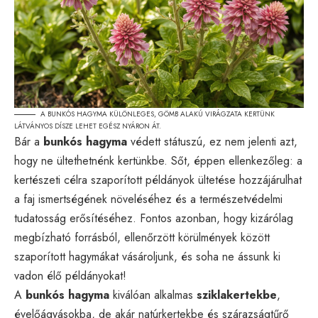
A BUNKÓS HAGYMA KÜLÖNLEGES, GÖMB ALAKÚ VIRÁGZATA KERTÜNK
LÁTVÁNYOS DÍSZE LEHET EGÉSZ NYÁRON ÁT.
Bár a
bunkós hagyma
védett státuszú, ez nem jelenti azt,
hogy ne ültethetnénk kertünkbe. Sőt, éppen ellenkezőleg: a
kertészeti célra szaporított példányok ültetése hozzájárulhat
a faj ismertségének növeléséhez és a természetvédelmi
tudatosság erősítéséhez. Fontos azonban, hogy kizárólag
megbízható forrásból, ellenőrzött körülmények között
szaporított hagymákat vásároljunk, és soha ne ássunk ki
vadon élő példányokat!
A
bunkós hagyma
kiválóan alkalmas
sziklakertekbe
,
évelőágyásokba, de akár natúrkertekbe és szárazságtűrő