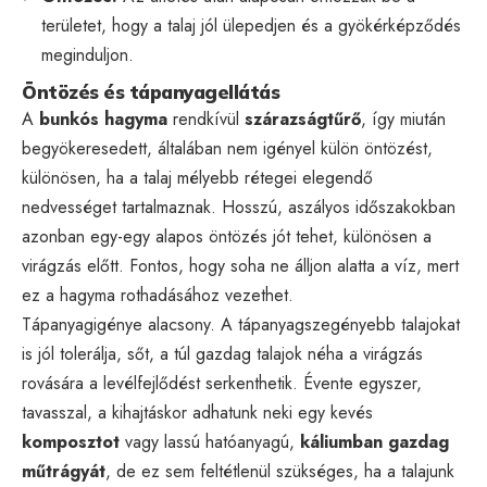
területet, hogy a talaj jól ülepedjen és a gyökérképződés
meginduljon.
Öntözés és tápanyagellátás
A
bunkós hagyma
rendkívül
szárazságtűrő
, így miután
begyökeresedett, általában nem igényel külön öntözést,
különösen, ha a talaj mélyebb rétegei elegendő
nedvességet tartalmaznak. Hosszú, aszályos időszakokban
azonban egy-egy alapos öntözés jót tehet, különösen a
virágzás előtt. Fontos, hogy soha ne álljon alatta a víz, mert
ez a hagyma rothadásához vezethet.
Tápanyagigénye alacsony. A tápanyagszegényebb talajokat
is jól tolerálja, sőt, a túl gazdag talajok néha a virágzás
rovására a levélfejlődést serkenthetik. Évente egyszer,
tavasszal, a kihajtáskor adhatunk neki egy kevés
komposztot
vagy lassú hatóanyagú,
káliumban gazdag
műtrágyát
, de ez sem feltétlenül szükséges, ha a talajunk