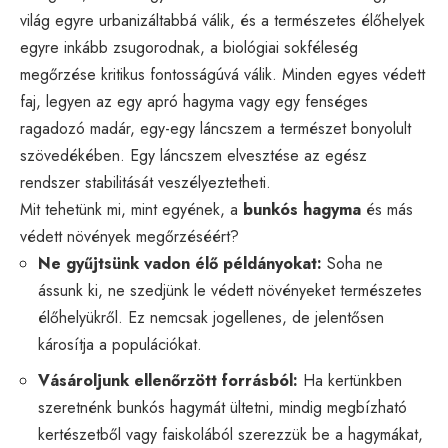
világ egyre urbanizáltabbá válik, és a természetes élőhelyek
egyre inkább zsugorodnak, a biológiai sokféleség
megőrzése kritikus fontosságúvá válik. Minden egyes védett
faj, legyen az egy apró hagyma vagy egy fenséges
ragadozó madár, egy-egy láncszem a természet bonyolult
szövedékében. Egy láncszem elvesztése az egész
rendszer stabilitását veszélyeztetheti.
Mit tehetünk mi, mint egyének, a
bunkós hagyma
és más
védett növények megőrzéséért?
Ne gyűjtsünk vadon élő példányokat:
Soha ne
ássunk ki, ne szedjünk le védett növényeket természetes
élőhelyükről. Ez nemcsak jogellenes, de jelentősen
károsítja a populációkat.
Vásároljunk ellenőrzött forrásból:
Ha kertünkben
szeretnénk bunkós hagymát ültetni, mindig megbízható
kertészetből vagy faiskolából szerezzük be a hagymákat,