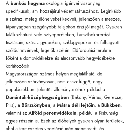
A
bunkós hagyma
ökológiai igényei viszonylag
specifikusak, ami hozzájárul védett státuszához. Leginkább
a száraz, meleg élőhelyeket kedveli, jellemzően a meszes,
tápanyagban szegényebb talajokon érzi jól magát. Gyakran
találkozhatunk vele sztyeppréteken, karsztbokorerdők
tisztásain, száraz gyepeken, sziklagyepeken és felhagyott
szőlőültetvények, legelők szélén. Előfordulási területe
főként a dombvidékekre és alacsonyabb hegyvidékekre
korlátozódik.
Magyarországon számos helyen megtalálható, de
jellemzően szórványosan, nem összefüggő, nagy
populációkban. Jelentős állományai élnek például a
Dunántúli-középhegységben
(Bakony, Vértes, Gerecse,
Pilis), a
Börzsönyben
, a
Mátra déli lejtőin
, a
Bükkben
,
valamint az
Alföld peremvidékein
, például a Kiskunság
egyes részein is. Ezek az élőhelyek gyakran olyan területek,
ahol a természetes vegetáció még megmaradt, és