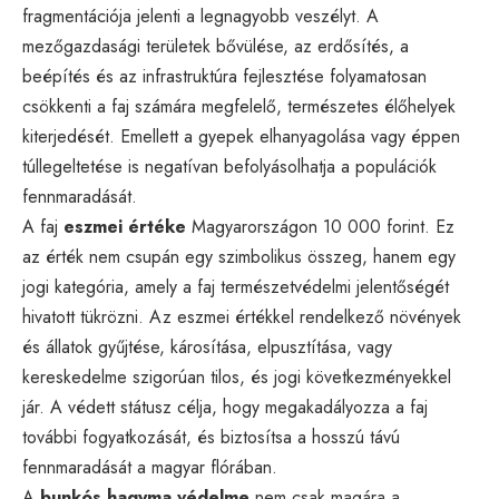
fragmentációja jelenti a legnagyobb veszélyt. A
mezőgazdasági területek bővülése, az erdősítés, a
beépítés és az infrastruktúra fejlesztése folyamatosan
csökkenti a faj számára megfelelő, természetes élőhelyek
kiterjedését. Emellett a gyepek elhanyagolása vagy éppen
túllegeltetése is negatívan befolyásolhatja a populációk
fennmaradását.
A faj
eszmei értéke
Magyarországon 10 000 forint. Ez
az érték nem csupán egy szimbolikus összeg, hanem egy
jogi kategória, amely a faj természetvédelmi jelentőségét
hivatott tükrözni. Az eszmei értékkel rendelkező növények
és állatok gyűjtése, károsítása, elpusztítása, vagy
kereskedelme szigorúan tilos, és jogi következményekkel
jár. A védett státusz célja, hogy megakadályozza a faj
további fogyatkozását, és biztosítsa a hosszú távú
fennmaradását a magyar flórában.
A
bunkós hagyma védelme
nem csak magára a