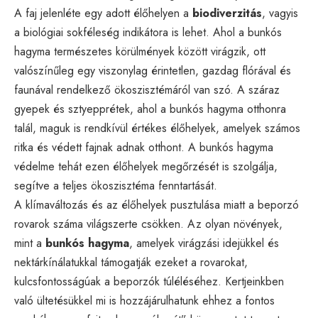
A faj jelenléte egy adott élőhelyen a
biodiverzitás
, vagyis
a biológiai sokféleség indikátora is lehet. Ahol a bunkós
hagyma természetes körülmények között virágzik, ott
valószínűleg egy viszonylag érintetlen, gazdag flórával és
faunával rendelkező ökoszisztémáról van szó. A száraz
gyepek és sztyepprétek, ahol a bunkós hagyma otthonra
talál, maguk is rendkívül értékes élőhelyek, amelyek számos
ritka és védett fajnak adnak otthont. A bunkós hagyma
védelme tehát ezen élőhelyek megőrzését is szolgálja,
segítve a teljes ökoszisztéma fenntartását.
A klímaváltozás és az élőhelyek pusztulása miatt a beporzó
rovarok száma világszerte csökken. Az olyan növények,
mint a
bunkós hagyma
, amelyek virágzási idejükkel és
nektárkínálatukkal támogatják ezeket a rovarokat,
kulcsfontosságúak a beporzók túléléséhez. Kertjeinkben
való ültetésükkel mi is hozzájárulhatunk ehhez a fontos