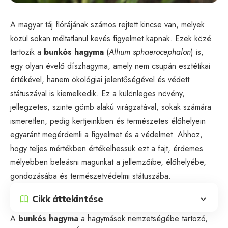
A magyar táj flórájának számos rejtett kincse van, melyek
közül sokan méltatlanul kevés figyelmet kapnak. Ezek közé
tartozik a
bunkós hagyma
(
Allium sphaerocephalon
) is,
egy olyan évelő díszhagyma, amely nem csupán esztétikai
értékével, hanem ökológiai jelentőségével és védett
státuszával is kiemelkedik. Ez a különleges növény,
jellegzetes, szinte gömb alakú virágzatával, sokak számára
ismeretlen, pedig kertjeinkben és természetes élőhelyein
egyaránt megérdemli a figyelmet és a védelmet. Ahhoz,
hogy teljes mértékben értékelhessük ezt a fajt, érdemes
mélyebben beleásni magunkat a jellemzőibe, élőhelyébe,
gondozásába és természetvédelmi státuszába.
Cikk áttekintése
A
bunkós hagyma
a hagymások nemzetségébe tartozó,