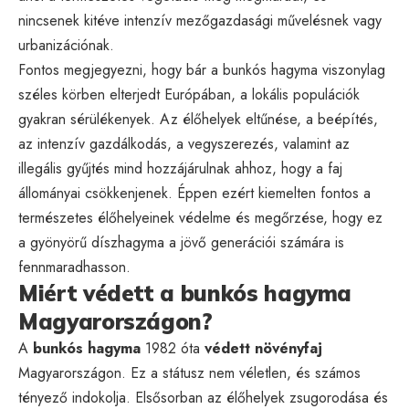
nincsenek kitéve intenzív mezőgazdasági művelésnek vagy
urbanizációnak.
Fontos megjegyezni, hogy bár a bunkós hagyma viszonylag
széles körben elterjedt Európában, a lokális populációk
gyakran sérülékenyek. Az élőhelyek eltűnése, a beépítés,
az intenzív gazdálkodás, a vegyszerezés, valamint az
illegális gyűjtés mind hozzájárulnak ahhoz, hogy a faj
állományai csökkenjenek. Éppen ezért kiemelten fontos a
természetes élőhelyeinek védelme és megőrzése, hogy ez
a gyönyörű díszhagyma a jövő generációi számára is
fennmaradhasson.
Miért védett a bunkós hagyma
Magyarországon?
A
bunkós hagyma
1982 óta
védett növényfaj
Magyarországon. Ez a státusz nem véletlen, és számos
tényező indokolja. Elsősorban az élőhelyek zsugorodása és