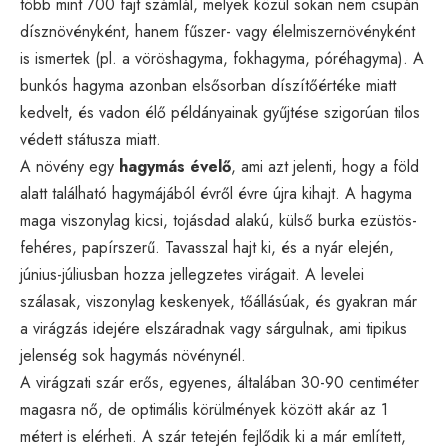
több mint 700 fajt számlál, melyek közül sokan nem csupán
dísznövényként, hanem fűszer- vagy élelmiszernövényként
is ismertek (pl. a vöröshagyma, fokhagyma, póréhagyma). A
bunkós hagyma azonban elsősorban díszítőértéke miatt
kedvelt, és vadon élő példányainak gyűjtése szigorúan tilos
védett státusza miatt.
A növény egy
hagymás évelő
, ami azt jelenti, hogy a föld
alatt található hagymájából évről évre újra kihajt. A hagyma
maga viszonylag kicsi, tojásdad alakú, külső burka ezüstös-
fehéres, papírszerű. Tavasszal hajt ki, és a nyár elején,
június-júliusban hozza jellegzetes virágait. A levelei
szálasak, viszonylag keskenyek, tőállásúak, és gyakran már
a virágzás idejére elszáradnak vagy sárgulnak, ami tipikus
jelenség sok hagymás növénynél.
A virágzati szár erős, egyenes, általában 30-90 centiméter
magasra nő, de optimális körülmények között akár az 1
métert is elérheti. A szár tetején fejlődik ki a már említett,