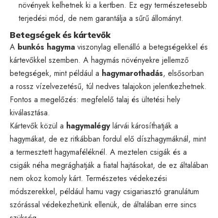
növények kelhetnek ki a kertben. Ez egy természetesebb
terjedési mód, de nem garantálja a sűrű állományt.
Betegségek és kártevők
A
bunkós hagyma
viszonylag ellenálló a betegségekkel és
kártevőkkel szemben. A hagymás növényekre jellemző
betegségek, mint például a
hagymarothadás
, elsősorban
a rossz vízelvezetésű, túl nedves talajokon jelentkezhetnek.
Fontos a megelőzés: megfelelő talaj és ültetési hely
kiválasztása.
Kártevők közül a
hagymalégy
lárvái károsíthatják a
hagymákat, de ez ritkábban fordul elő díszhagymáknál, mint
a termesztett hagymaféléknél. A meztelen csigák és a
csigák néha megrághatják a fiatal hajtásokat, de ez általában
nem okoz komoly kárt. Természetes védekezési
módszerekkel, például hamu vagy csigariasztó granulátum
szórással védekezhetünk ellenük, de általában erre sincs
szükség.