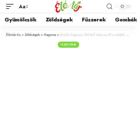
Aa
Gyümölcsök
Zöldségek
Fűszerek
Gombá
Éléstár.hu
>
Zöldségek
>
Hagyma
>
Bunkós hagyma: Mit kell tudni erről a védett, évelő díszhagymáról?
HAGYMA