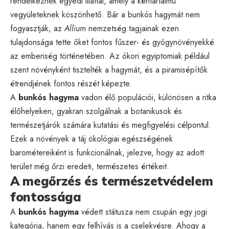
rendelkeznek egyedi illattal, amely a kéntartalmú
vegyületeknek köszönhető. Bár a bunkós hagymát nem
fogyasztják, az
Allium
nemzetség tagjainak ezen
tulajdonsága tette őket fontos fűszer- és gyógynövényekké
az emberiség történetében. Az ókori egyiptomiak például
szent növényként tisztelték a hagymát, és a piramisépítők
étrendjének fontos részét képezte.
A
bunkós hagyma
vadon élő populációi, különösen a ritka
élőhelyeken, gyakran szolgálnak a botanikusok és
természetjárók számára kutatási és megfigyelési célpontul.
Ezek a növények a táj ökológiai egészségének
barométereiként is funkcionálnak, jelezve, hogy az adott
terület még őrzi eredeti, természetes értékeit.
A megőrzés és természetvédelem
fontossága
A
bunkós hagyma
védett státusza nem csupán egy jogi
kategória, hanem egy felhívás is a cselekvésre. Ahogy a