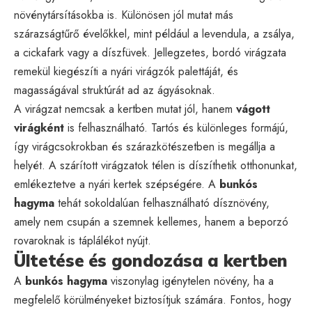
növénytársításokba is. Különösen jól mutat más
szárazságtűrő évelőkkel, mint például a levendula, a zsálya,
a cickafark vagy a díszfüvek. Jellegzetes, bordó virágzata
remekül kiegészíti a nyári virágzók palettáját, és
magasságával struktúrát ad az ágyásoknak.
A virágzat nemcsak a kertben mutat jól, hanem
vágott
virágként
is felhasználható. Tartós és különleges formájú,
így virágcsokrokban és szárazkötészetben is megállja a
helyét. A szárított virágzatok télen is díszíthetik otthonunkat,
emlékeztetve a nyári kertek szépségére. A
bunkós
hagyma
tehát sokoldalúan felhasználható dísznövény,
amely nem csupán a szemnek kellemes, hanem a beporzó
rovaroknak is táplálékot nyújt.
Ültetése és gondozása a kertben
A
bunkós hagyma
viszonylag igénytelen növény, ha a
megfelelő körülményeket biztosítjuk számára. Fontos, hogy