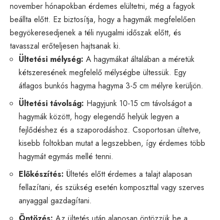
november hónapokban érdemes elültetni, még a fagyok
beállta előtt. Ez biztosítja, hogy a hagymák megfelelően
begyökeresedjenek a téli nyugalmi időszak előtt, és
tavasszal erőteljesen hajtsanak ki.
Ültetési mélység:
A hagymákat általában a méretük
kétszeresének megfelelő mélységbe ültessük. Egy
átlagos bunkós hagyma hagyma 3-5 cm mélyre kerüljön.
Ültetési távolság:
Hagyjunk 10-15 cm távolságot a
hagymák között, hogy elegendő helyük legyen a
fejlődéshez és a szaporodáshoz. Csoportosan ültetve,
kisebb foltokban mutat a legszebben, így érdemes több
hagymát egymás mellé tenni.
Előkészítés:
Ültetés előtt érdemes a talajt alaposan
fellazítani, és szükség esetén komposzttal vagy szerves
anyaggal gazdagítani.
Öntözés:
Az ültetés után alaposan öntözzük be a