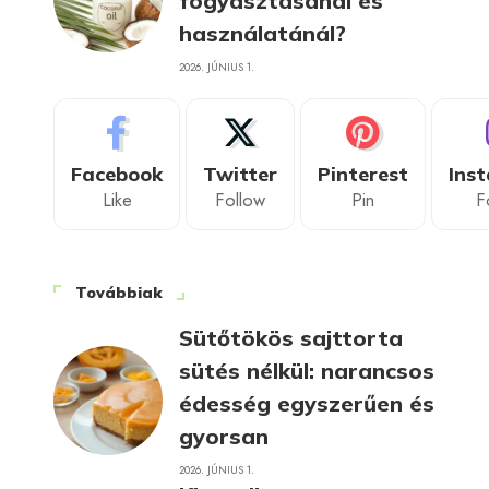
fogyasztásánál és
használatánál?
2026. JÚNIUS 1.
Facebook
Twitter
Pinterest
Ins
Like
Follow
Pin
F
Továbbiak
Sütőtökös sajttorta
sütés nélkül: narancsos
édesség egyszerűen és
gyorsan
2026. JÚNIUS 1.