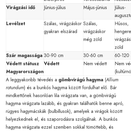
Virágzási idő
Június-július
Május-június
Július-
auguszt
Levélzet
Szálas, virágzáskor
Szálas,
Húsos,
gyakran elszárad
virágzáskor
hengere
még zöld
virágzás
zöld
Szár magassága
30-90 cm
30-60 cm
60-120
Védett státusz
Védett
Nem védett
Nem véd
Magyarországon
(kultúrn
A leggyakoribb tévedés a
gömbvirágú hagyma
(
Allium
rotundum
) és a bunkós hagyma között fordulhat elő. Bár
mindkettőnek hasonlóan lila virágzata van, a gömbvirágú
hagyma virágzata lazább, és gyakran találhatók benne apró,
rügyes hagymácskák (bulbillusok), amelyek a virágok között
helyezkednek el, és szaporodásra szolgálnak. A bunkós
hagyma virágzata ezzel szemben sokkal tömöttebb, és