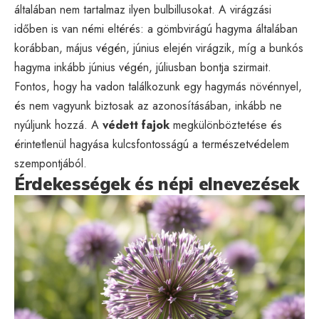
általában nem tartalmaz ilyen bulbillusokat. A virágzási
időben is van némi eltérés: a gömbvirágú hagyma általában
korábban, május végén, június elején virágzik, míg a bunkós
hagyma inkább június végén, júliusban bontja szirmait.
Fontos, hogy ha vadon találkozunk egy hagymás növénnyel,
és nem vagyunk biztosak az azonosításában, inkább ne
nyúljunk hozzá. A
védett fajok
megkülönböztetése és
érintetlenül hagyása kulcsfontosságú a természetvédelem
szempontjából.
Érdekességek és népi elnevezések