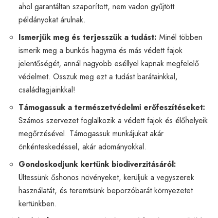
ahol garantáltan szaporított, nem vadon gyűjtött
példányokat árulnak.
Ismerjük meg és terjesszük a tudást:
Minél többen
ismerik meg a bunkós hagyma és más védett fajok
jelentőségét, annál nagyobb eséllyel kapnak megfelelő
védelmet. Osszuk meg ezt a tudást barátainkkal,
családtagjainkkal!
Támogassuk a természetvédelmi erőfeszítéseket:
Számos szervezet foglalkozik a védett fajok és élőhelyeik
megőrzésével. Támogassuk munkájukat akár
önkénteskedéssel, akár adományokkal.
Gondoskodjunk kertünk biodiverzitásáról:
Ültessünk őshonos növényeket, kerüljük a vegyszerek
használatát, és teremtsünk beporzóbarát környezetet
kertünkben.