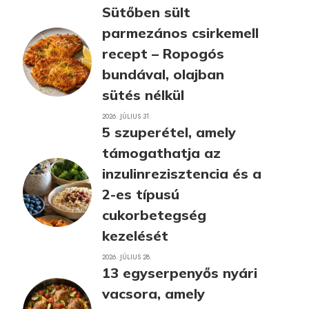
Sütőben sült
parmezános csirkemell
recept – Ropogós
bundával, olajban
sütés nélkül
2026. JÚLIUS 31.
5 szuperétel, amely
támogathatja az
inzulinrezisztencia és a
2-es típusú
cukorbetegség
kezelését
2026. JÚLIUS 28.
13 egyserpenyős nyári
vacsora, amely