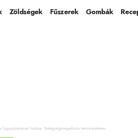
k
Zöldségek
Fűszerek
Gombák
Rece
 fogyasztásának hatásai: Betegségmegelőzés természetesen