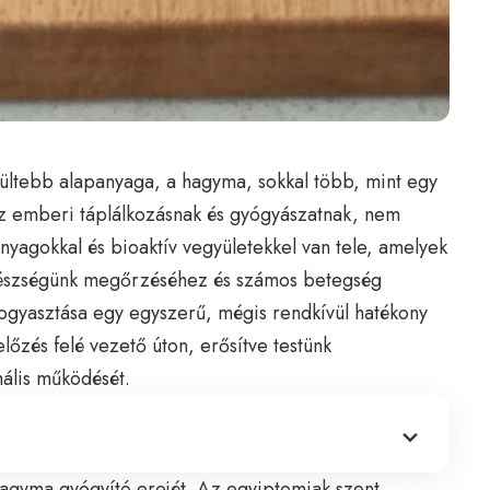
ltebb alapanyaga, a hagyma, sokkal több, mint egy
az emberi táplálkozásnak és gyógyászatnak, nem
nyagokkal és bioaktív vegyületekkel van tele, amelyek
gészségünk megőrzéséhez és számos betegség
gyasztása egy egyszerű, mégis rendkívül hatékony
őzés felé vezető úton, erősítve testünk
ális működését.
 hagyma gyógyító erejét. Az egyiptomiak szent