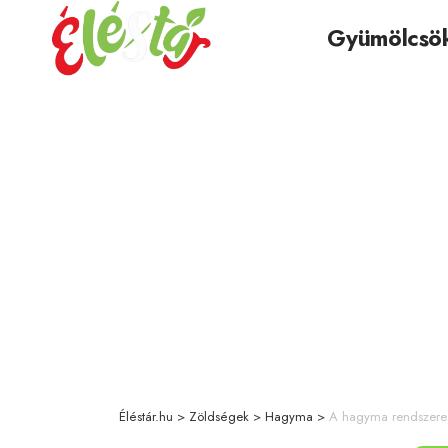
Gyümölcsö
Éléstár.hu
>
Zöldségek
>
Hagyma
>
A hagyma rendszeres