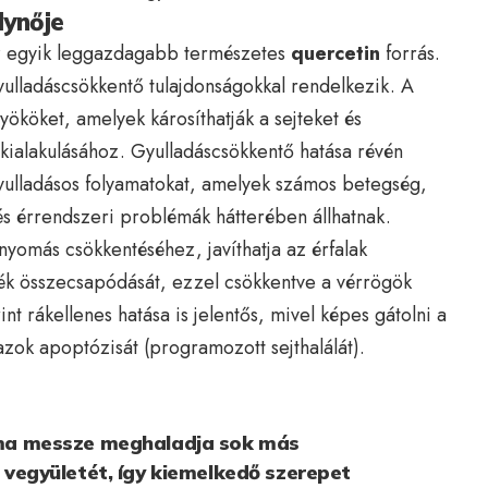
lynője
z egyik leggazdagabb természetes
quercetin
forrás.
gyulladáscsökkentő tulajdonságokkal rendelkezik. A
ököket, amelyek károsíthatják a sejteket és
kialakulásához. Gyulladáscsökkentő hatása révén
gyulladásos folyamatokat, amelyek számos betegség,
- és érrendszeri problémák hátterében állhatnak.
nyomás csökkentéséhez, javíthatja az érfalak
kék összecsapódását, ezzel csökkentve a vérrögök
int rákellenes hatása is jelentős, mivel képes gátolni a
azok apoptózisát (programozott sejthalálát).
ma messze meghaladja sok más
 vegyületét, így kiemelkedő szerepet