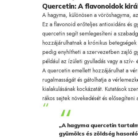
Quercetin: A flavonoidok kirá
A hagyma, különösen a vöröshagyma, a
Ez a flavonoid erőteljes antioxidáns és 
quercetin segít semlegesíteni a szabadgy
hozzájárulhatnak a krónikus betegségek 
pedig enyhítheti a szervezetben zajló 
például az ízületi gyulladás vagy a szív
A quercetin emellett hozzájárulhat a vér
rugalmasságát és gátolhatja a vérlemez
kialakulásának kockázatát. Kutatások szer
rákos sejtek növekedését és elősegíteni 
„A hagyma quercetin tartal
gyümölcs és zöldség hasonló