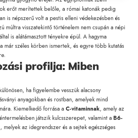
nok erőt merítettek belőle, a római katonák pedig
n is népszerű volt a pestis elleni védekezésben és
ú múltra visszatekintő történelem nem csupán a népi
tal is alátámasztott tényekre épül. A hagyma
a már széles körben ismertek, és egyre több kutatás
re.
ási profilja: Miben
ülönösen, ha figyelembe vesszük alacsony
 ásványi anyagokban és rostban, amelyek mind
ámára. Kiemelkedő forrása a
C-vitaminnak
, amely az
éntermelésben játszik kulcsszerepet, valamint a
B6-
)
, melyek az idegrendszer és a sejtek egészséges