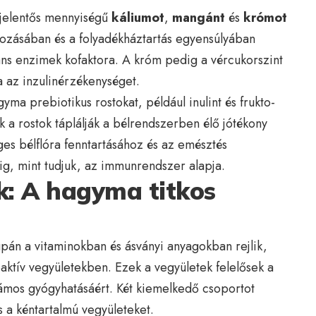
 jelentős mennyiségű
káliumot
,
mangánt
és
krómot
yozásában és a folyadékháztartás egyensúlyában
áns enzimek kofaktora. A króm pedig a vércukorszint
a az inzulinérzékenységet.
yma prebiotikus rostokat, például inulint és frukto-
 a rostok táplálják a bélrendszerben élő jótékony
es bélflóra fenntartásához és az emésztés
ig, mint tudjuk, az immunrendszer alapja.
k: A hagyma titkos
án a vitaminokban és ásványi anyagokban rejlik,
aktív vegyületekben. Ezek a vegyületek felelősek a
számos gyógyhatásáért. Két kiemelkedő csoportot
 a kéntartalmú vegyületeket.