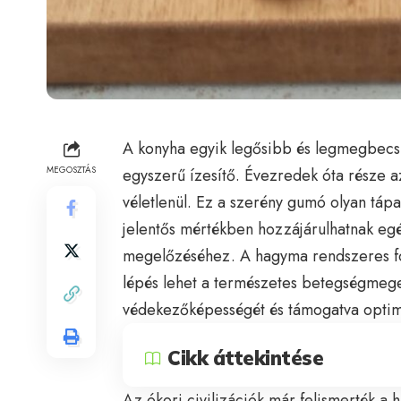
A konyha egyik legősibb és legmegbecsü
MEGOSZTÁS
egyszerű ízesítő. Évezredek óta része 
véletlenül. Ez a szerény gumó olyan tápa
jelentős mértékben hozzájárulhatnak e
megelőzéséhez. A hagyma rendszeres fo
lépés lehet a természetes betegségmegel
védekezőképességét és támogatva optim
Cikk áttekintése
Az ókori civilizációk már felismerték a