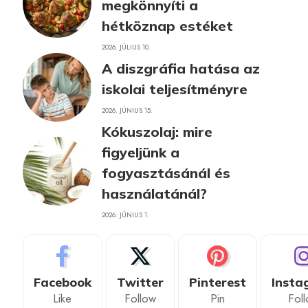
megkönnyíti a
hétköznap estéket
2026. JÚLIUS 10.
A diszgráfia hatása az
iskolai teljesítményre
2026. JÚNIUS 15.
Kókuszolaj: mire
figyeljünk a
fogyasztásánál és
használatánál?
2026. JÚNIUS 1.
Facebook
Twitter
Pinterest
Insta
Like
Follow
Pin
Fol