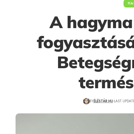
HA
A hagyma 
fogyasztásá
Betegség
termés
BY
ÉLÉSTÁR.HU
LAST UPDATE