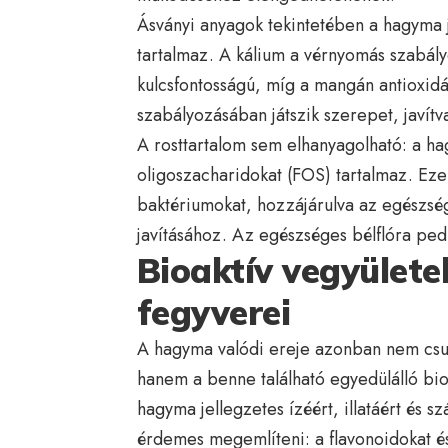
Ásványi anyagok tekintetében a hagyma
tartalmaz. A kálium a vérnyomás szabál
kulcsfontosságú, míg a mangán antioxid
szabályozásában játszik szerepet, javítv
A rosttartalom sem elhanyagolható: a hag
oligoszacharidokat (FOS) tartalmaz. Ezek
baktériumokat, hozzájárulva az egészség
javításához. Az egészséges bélflóra ped
Bioaktív vegyülete
fegyverei
A hagyma valódi ereje azonban nem csup
hanem a benne található egyedülálló bio
hagyma jellegzetes ízéért, illatáért és 
érdemes megemlíteni: a flavonoidokat és