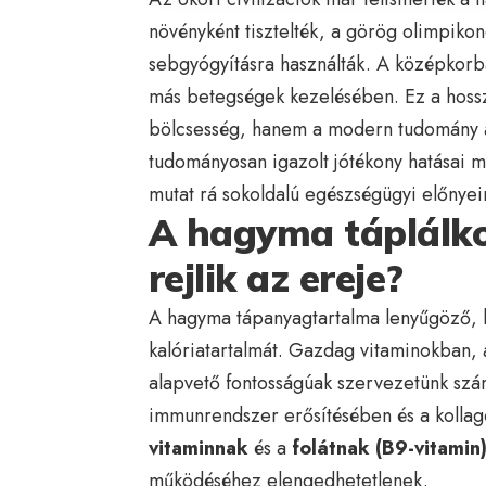
növényként tisztelték, a görög olimpiko
sebgyógyításra használták. A középkorba
más betegségek kezelésében. Ez a hossz
bölcsesség, hanem a modern tudomány ál
tudományosan igazolt jótékony hatásai m
mutat rá sokoldalú egészségügyi előnyei
A hagyma táplálkoz
rejlik az ereje?
A hagyma tápanyagtartalma lenyűgöző, k
kalóriatartalmát. Gazdag vitaminokban,
alapvető fontosságúak szervezetünk sz
immunrendszer erősítésében és a kollag
vitaminnak
és a
folátnak (B9-vitamin
működéséhez elengedhetetlenek.