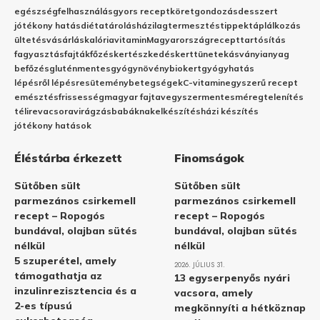
egészség
felhasználás
gyors recept
köret
gondozás
desszert
jótékony hatás
diéta
tárolás
házilag
termesztés
tippek
táplálkozás
ültetés
vásárlás
kalória
vitamin
Magyarország
recept
tartósítás
fagyasztás
fajták
főzés
kertészkedés
kert
tünetek
ásványianyag
befőzés
gluténmentes
gyógynövény
biokert
gyógyhatás
lépésről lépésre
sütemény
betegségek
C-vitamin
egyszerű recept
emésztés
frissesség
magyar fajta
vegyszermentes
méregtelenítés
télire
vacsora
virágzás
babáknak
elkészítés
házi készítés
jótékony hatások
Éléstárba érkezett
Finomságok
Sütőben sült
Sütőben sült
parmezános csirkemell
parmezános csirkemell
recept – Ropogós
recept – Ropogós
bundával, olajban sütés
bundával, olajban sütés
nélkül
nélkül
5 szuperétel, amely
2026. JÚLIUS 31.
támogathatja az
13 egyserpenyős nyári
inzulinrezisztencia és a
vacsora, amely
2-es típusú
megkönnyíti a hétköznap