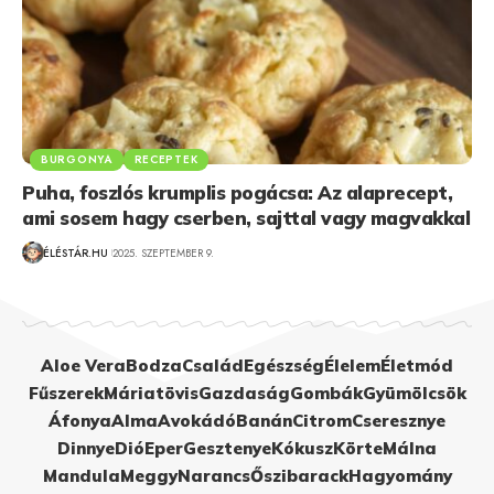
BURGONYA
RECEPTEK
Puha, foszlós krumplis pogácsa: Az alaprecept,
ami sosem hagy cserben, sajttal vagy magvakkal
ÉLÉSTÁR.HU
2025. SZEPTEMBER 9.
Aloe Vera
Bodza
Család
Egészség
Élelem
Életmód
Fűszerek
Máriatövis
Gazdaság
Gombák
Gyümölcsök
Áfonya
Alma
Avokádó
Banán
Citrom
Cseresznye
Dinnye
Dió
Eper
Gesztenye
Kókusz
Körte
Málna
Mandula
Meggy
Narancs
Őszibarack
Hagyomány