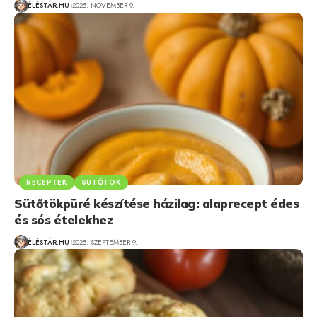
ÉLÉSTÁR.HU
2025. NOVEMBER 9.
RECEPTEK
SÜTŐTÖK
Sütőtökpüré készítése házilag: alaprecept édes
és sós ételekhez
ÉLÉSTÁR.HU
2025. SZEPTEMBER 9.