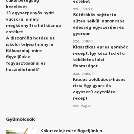
cukorbetegség
estéket
kezelését
2026. JÚLIUS 10.
13 egyserpenyős nyári
Sütőtökös sajttorta
vacsora, amely
sütés nélkül: narancsos
megkönnyíti a hétköznap
édesség egyszerűen és
estéket
gyorsan
A diszgráfia hatása az
2026. JÚNIUS 1.
iskolai teljesítményre
Klasszikus epres gombóc
Kókuszolaj: mire
recept: Így készítsd el a
figyeljünk a
tökéletes házi
fogyasztásánál és
finomságot
használatánál?
2026. JÚNIUS 1.
Kiadós zöldbabos-húsos
rizs: Egy gyors és
egyszerű egytálétel
recept
2026. MÁJUS 31.
Gyümölcsök
Kókuszolaj: mire figyeljünk a