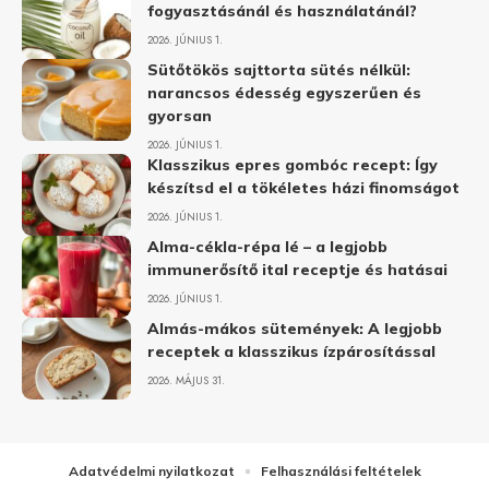
fogyasztásánál és használatánál?
2026. JÚNIUS 1.
Sütőtökös sajttorta sütés nélkül:
narancsos édesség egyszerűen és
gyorsan
2026. JÚNIUS 1.
Klasszikus epres gombóc recept: Így
készítsd el a tökéletes házi finomságot
2026. JÚNIUS 1.
Alma-cékla-répa lé – a legjobb
immunerősítő ital receptje és hatásai
2026. JÚNIUS 1.
Almás-mákos sütemények: A legjobb
receptek a klasszikus ízpárosítással
2026. MÁJUS 31.
Adatvédelmi nyilatkozat
Felhasználási feltételek