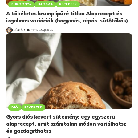
BURGONYA
HAGYMA
RECEPTEK
A tökéletes krumplipüré titka: Alaprecept és
izgalmas variációk (hagymás, répás, sütőtökös)
ÉLÉSTÁR.HU
2026. MÁJUS 28.
DIÓ
RECEPTEK
Gyors diós kevert sütemény: egy egyszerű
alaprecept, amit számtalan módon variálhatsz
és gazdagíthatsz