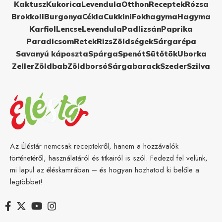
Kaktusz
Kukorica
Levendula
Otthon
Receptek
Rózsa
Brokkoli
Burgonya
Cékla
Cukkini
Fokhagyma
Hagyma
Karfiol
Lencse
Levendula
Padlizsán
Paprika
Paradicsom
Retek
Rizs
Zöldségek
Sárgarépa
Savanyú káposzta
Spárga
Spenót
Sütőtök
Uborka
Zeller
Zöldbab
Zöldborsó
Sárgabarack
Szeder
Szilva
Az Éléstár nemcsak receptekről, hanem a hozzávalók
történetéről, használatáról és titkairól is szól. Fedezd fel velünk,
mi lapul az éléskamrában – és hogyan hozhatod ki belőle a
legtöbbet!