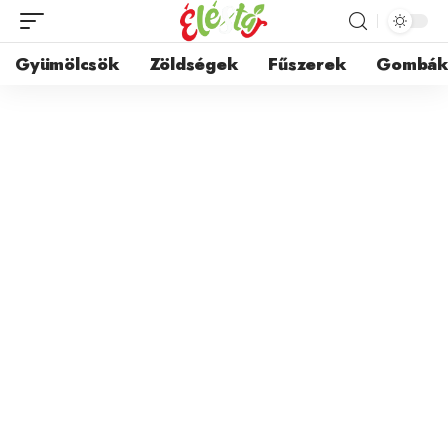
Gyümölcsök
Zöldségek
Fűszerek
Gombá