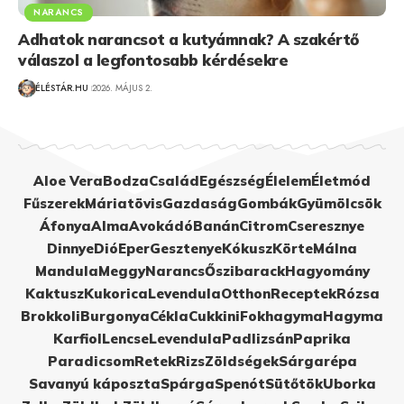
NARANCS
Adhatok narancsot a kutyámnak? A szakértő
válaszol a legfontosabb kérdésekre
ÉLÉSTÁR.HU
2026. MÁJUS 2.
Aloe Vera
Bodza
Család
Egészség
Élelem
Életmód
Fűszerek
Máriatövis
Gazdaság
Gombák
Gyümölcsök
Áfonya
Alma
Avokádó
Banán
Citrom
Cseresznye
Dinnye
Dió
Eper
Gesztenye
Kókusz
Körte
Málna
Mandula
Meggy
Narancs
Őszibarack
Hagyomány
Kaktusz
Kukorica
Levendula
Otthon
Receptek
Rózsa
Brokkoli
Burgonya
Cékla
Cukkini
Fokhagyma
Hagyma
Karfiol
Lencse
Levendula
Padlizsán
Paprika
Paradicsom
Retek
Rizs
Zöldségek
Sárgarépa
Savanyú káposzta
Spárga
Spenót
Sütőtök
Uborka