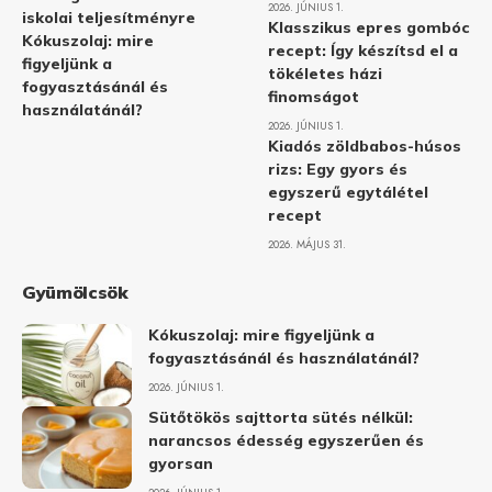
2026. JÚNIUS 1.
iskolai teljesítményre
Klasszikus epres gombóc
Kókuszolaj: mire
recept: Így készítsd el a
figyeljünk a
tökéletes házi
fogyasztásánál és
finomságot
használatánál?
2026. JÚNIUS 1.
Kiadós zöldbabos-húsos
rizs: Egy gyors és
egyszerű egytálétel
recept
2026. MÁJUS 31.
Gyümölcsök
Kókuszolaj: mire figyeljünk a
fogyasztásánál és használatánál?
2026. JÚNIUS 1.
Sütőtökös sajttorta sütés nélkül:
narancsos édesség egyszerűen és
gyorsan