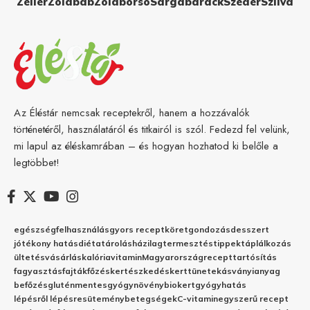
Zeller
Zöldbab
Zöldborsó
Sárgabarack
Szeder
Szilva
Az Éléstár nemcsak receptekről, hanem a hozzávalók
történetéről, használatáról és titkairól is szól. Fedezd fel velünk,
mi lapul az éléskamrában – és hogyan hozhatod ki belőle a
legtöbbet!
egészség
felhasználás
gyors recept
köret
gondozás
desszert
jótékony hatás
diéta
tárolás
házilag
termesztés
tippek
táplálkozás
ültetés
vásárlás
kalória
vitamin
Magyarország
recept
tartósítás
fagyasztás
fajták
főzés
kertészkedés
kert
tünetek
ásványianyag
befőzés
gluténmentes
gyógynövény
biokert
gyógyhatás
lépésről lépésre
sütemény
betegségek
C-vitamin
egyszerű recept