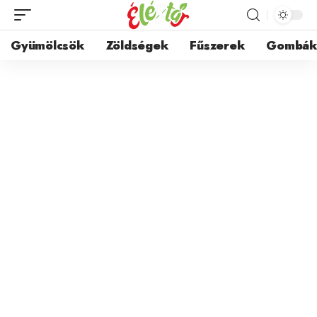
Gyümölcsök
Zöldségek
Fűszerek
Gombá