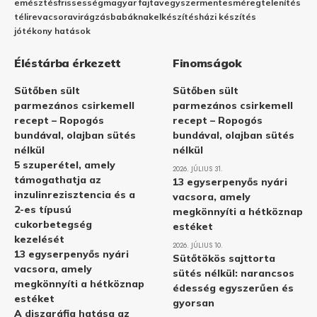
emésztés
frissesség
magyar fajta
vegyszermentes
méregtelenítés
télire
vacsora
virágzás
babáknak
elkészítés
házi készítés
jótékony hatások
Éléstárba érkezett
Finomságok
Sütőben sült
Sütőben sült
parmezános csirkemell
parmezános csirkemell
recept – Ropogós
recept – Ropogós
bundával, olajban sütés
bundával, olajban sütés
nélkül
nélkül
5 szuperétel, amely
2026. JÚLIUS 31.
támogathatja az
13 egyserpenyős nyári
inzulinrezisztencia és a
vacsora, amely
2-es típusú
megkönnyíti a hétköznap
cukorbetegség
estéket
kezelését
2026. JÚLIUS 10.
13 egyserpenyős nyári
Sütőtökös sajttorta
vacsora, amely
sütés nélkül: narancsos
megkönnyíti a hétköznap
édesség egyszerűen és
estéket
gyorsan
A diszgráfia hatása az