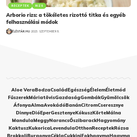
RECEPTEK
RIZS
Arborio rizs: a tökéletes rizottó titka és egyéb
felhasználási módok
ÉLÉSTÁR.HU
2025. SZEPTEMBER 8.
Aloe Vera
Bodza
Család
Egészség
Élelem
Életmód
Fűszerek
Máriatövis
Gazdaság
Gombák
Gyümölcsök
Áfonya
Alma
Avokádó
Banán
Citrom
Cseresznye
Dinnye
Dió
Eper
Gesztenye
Kókusz
Körte
Málna
Mandula
Meggy
Narancs
Őszibarack
Hagyomány
Kaktusz
Kukorica
Levendula
Otthon
Receptek
Rózsa
Brokkoli
Burgonya
Cékla
Cukkini
Fokhagyma
Hagyma