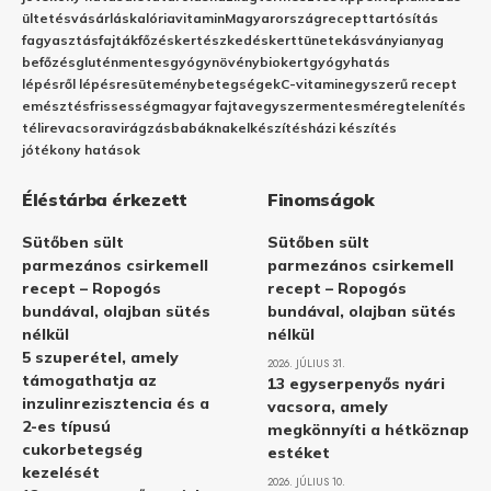
ültetés
vásárlás
kalória
vitamin
Magyarország
recept
tartósítás
fagyasztás
fajták
főzés
kertészkedés
kert
tünetek
ásványianyag
befőzés
gluténmentes
gyógynövény
biokert
gyógyhatás
lépésről lépésre
sütemény
betegségek
C-vitamin
egyszerű recept
emésztés
frissesség
magyar fajta
vegyszermentes
méregtelenítés
télire
vacsora
virágzás
babáknak
elkészítés
házi készítés
jótékony hatások
Éléstárba érkezett
Finomságok
Sütőben sült
Sütőben sült
parmezános csirkemell
parmezános csirkemell
recept – Ropogós
recept – Ropogós
bundával, olajban sütés
bundával, olajban sütés
nélkül
nélkül
5 szuperétel, amely
2026. JÚLIUS 31.
támogathatja az
13 egyserpenyős nyári
inzulinrezisztencia és a
vacsora, amely
2-es típusú
megkönnyíti a hétköznap
cukorbetegség
estéket
kezelését
2026. JÚLIUS 10.