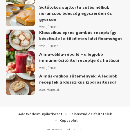
Sütőtökös sajttorta sütés nélkül:
narancsos édesség egyszerűen és
gyorsan
2026. JÚNIUS 1.
Klasszikus epres gombóc recept: Így
készítsd el a tökéletes házi finomságot
2026. JÚNIUS 1.
Alma-cékla-répa lé – a legjobb
immunerősítő ital receptje és hatásai
2026. JÚNIUS 1.
Almás-mákos sütemények: A legjobb
receptek a klasszikus ízpárosítással
2026. MÁJUS 31.
Adatvédelmi nyilatkozat
Felhasználási feltételek
Kapcsolat