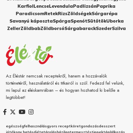
Karfiol
Lencse
Levendula
Padlizsán
Paprika
Paradicsom
Retek
Rizs
Zöldségek
Sárgarépa
Savanyú káposzta
Spárga
Spenót
Sütőtök
Uborka
Zeller
Zöldbab
Zöldborsó
Sárgabarack
Szeder
Szilva
Az Éléstár nemcsak receptekről, hanem a hozzávalók
történetéről, használatáról és titkairól is szól. Fedezd fel velünk,
mi lapul az éléskamrában – és hogyan hozhatod ki belőle a
legtöbbet!
egészség
felhasználás
gyors recept
köret
gondozás
desszert
jótékony hatás
diéta
tárolás
házilag
termesztés
tippek
táplálkozás