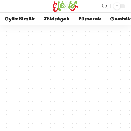
Gyümölcsök
Zöldségek
Fűszerek
Gombá