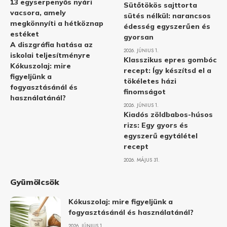
13 egyserpenyős nyári
Sütőtökös sajttorta
vacsora, amely
sütés nélkül: narancsos
megkönnyíti a hétköznap
édesség egyszerűen és
estéket
gyorsan
A diszgráfia hatása az
2026. JÚNIUS 1.
iskolai teljesítményre
Klasszikus epres gombóc
Kókuszolaj: mire
recept: Így készítsd el a
figyeljünk a
tökéletes házi
fogyasztásánál és
finomságot
használatánál?
2026. JÚNIUS 1.
Kiadós zöldbabos-húsos
rizs: Egy gyors és
egyszerű egytálétel
recept
2026. MÁJUS 31.
Gyümölcsök
Kókuszolaj: mire figyeljünk a
fogyasztásánál és használatánál?
2026. JÚNIUS 1.