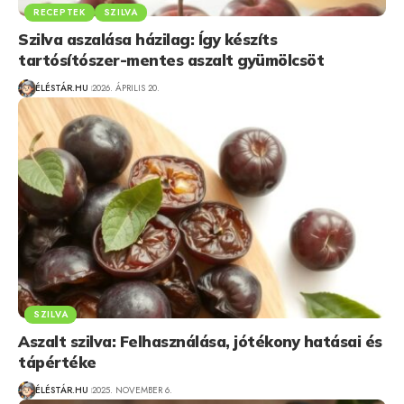
RECEPTEK
SZILVA
Szilva aszalása házilag: Így készíts
tartósítószer-mentes aszalt gyümölcsöt
ÉLÉSTÁR.HU
2026. ÁPRILIS 20.
SZILVA
Aszalt szilva: Felhasználása, jótékony hatásai és
tápértéke
ÉLÉSTÁR.HU
2025. NOVEMBER 6.