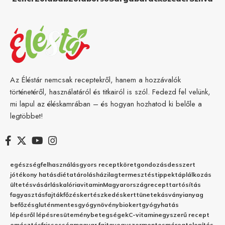
Az Éléstár nemcsak receptekről, hanem a hozzávalók
történetéről, használatáról és titkairól is szól. Fedezd fel velünk,
mi lapul az éléskamrában – és hogyan hozhatod ki belőle a
legtöbbet!
egészség
felhasználás
gyors recept
köret
gondozás
desszert
jótékony hatás
diéta
tárolás
házilag
termesztés
tippek
táplálkozás
ültetés
vásárlás
kalória
vitamin
Magyarország
recept
tartósítás
fagyasztás
fajták
főzés
kertészkedés
kert
tünetek
ásványianyag
befőzés
gluténmentes
gyógynövény
biokert
gyógyhatás
lépésről lépésre
sütemény
betegségek
C-vitamin
egyszerű recept
emésztés
frissesség
magyar fajta
vegyszermentes
méregtelenítés