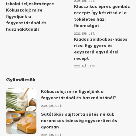
2026. JÚNIUS 1.
iskolai teljesítményre
Klasszikus epres gombóc
Kókuszolaj: mire
recept: Így készítsd el a
figyeljünk a
tökéletes házi
fogyasztásánál és
finomságot
használatánál?
2026. JÚNIUS 1.
Kiadós zöldbabos-húsos
rizs: Egy gyors és
egyszerű egytálétel
recept
2026. MÁJUS 31.
Gyümölcsök
Kókuszolaj: mire figyeljünk a
fogyasztásánál és használatánál?
2026. JÚNIUS 1.
Sütőtökös sajttorta sütés nélkül:
narancsos édesség egyszerűen és
gyorsan
2026. JÚNIUS 1.