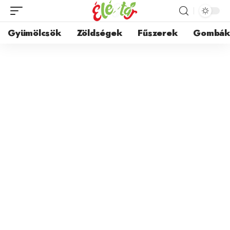
Gyümölcsök
Zöldségek
Fűszerek
Gombá