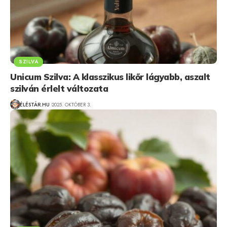
SZILVA
Unicum Szilva: A klasszikus likőr lágyabb, aszalt
szilván érlelt változata
ÉLÉSTÁR.HU
2025. OKTÓBER 3.