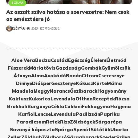
SZILVA
Az aszalt szilva hatása a szervezetre: Nem csak
az emésztésre jó
ÉLÉSTÁR.HU
2025. SZEPTEMBER 8.
Aloe Vera
Bodza
Család
Egészség
Élelem
Életmód
Fűszerek
Máriatövis
Gazdaság
Gombák
Gyümölcsök
Áfonya
Alma
Avokádó
Banán
Citrom
Cseresznye
Dinnye
Dió
Eper
Gesztenye
Kókusz
Körte
Málna
Mandula
Meggy
Narancs
Őszibarack
Hagyomány
Kaktusz
Kukorica
Levendula
Otthon
Receptek
Rózsa
Brokkoli
Burgonya
Cékla
Cukkini
Fokhagyma
Hagyma
Karfiol
Lencse
Levendula
Padlizsán
Paprika
Paradicsom
Retek
Rizs
Zöldségek
Sárgarépa
Savanyú káposzta
Spárga
Spenót
Sütőtök
Uborka
Zeller
Zöldbab
Zöldborsó
Sárgabarack
Szeder
Szilva