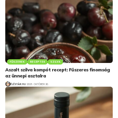
FŰSZEREK
RECEPTEK
SZILVA
Aszalt szilva kompót recept: Fűszeres finomság
az ünnepi asztalra
ÉLÉSTÁR.HU
2025. OKTÓBER 30.