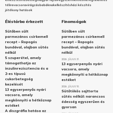
télire
vacsora
virágzás
babáknak
elkészítés
házi készítés
jótékony hatások
Éléstárba érkezett
Finomságok
Sütőben sült
Sütőben sült
parmezános csirkemell
parmezános csirkemell
recept – Ropogós
recept – Ropogós
bundával, olajban sütés
bundával, olajban sütés
nélkül
nélkül
5 szuperétel, amely
2026. JÚLIUS 31.
támogathatja az
13 egyserpenyős nyári
inzulinrezisztencia és a
vacsora, amely
2-es típusú
megkönnyíti a hétköznap
cukorbetegség
estéket
kezelését
2026. JÚLIUS 10.
13 egyserpenyős nyári
Sütőtökös sajttorta
vacsora, amely
sütés nélkül: narancsos
megkönnyíti a hétköznap
édesség egyszerűen és
estéket
gyorsan
A diszgráfia hatása az