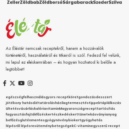
Zeller
Zöldbab
Zöldborsó
Sárgabarack
Szeder
Szilva
Az Éléstár nemcsak receptekről, hanem a hozzávalók
történetéről, használatáról és titkairól is szól. Fedezd fel velünk,
mi lapul az éléskamrában – és hogyan hozhatod ki belőle a
legtöbbet!
egészség
felhasználás
gyors recept
köret
gondozás
desszert
jótékony hatás
diéta
tárolás
házilag
termesztés
tippek
táplálkozás
ültetés
vásárlás
kalória
vitamin
Magyarország
recept
tartósítás
fagyasztás
fajták
főzés
kertészkedés
kert
tünetek
ásványianyag
befőzés
gluténmentes
gyógynövény
biokert
gyógyhatás
lépésről lépésre
sütemény
betegségek
C-vitamin
egyszerű recept