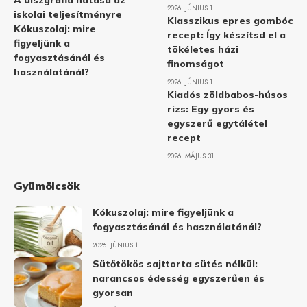
A diszgráfia hatása az
2026. JÚNIUS 1.
iskolai teljesítményre
Klasszikus epres gombóc
Kókuszolaj: mire
recept: Így készítsd el a
figyeljünk a
tökéletes házi
fogyasztásánál és
finomságot
használatánál?
2026. JÚNIUS 1.
Kiadós zöldbabos-húsos
rizs: Egy gyors és
egyszerű egytálétel
recept
2026. MÁJUS 31.
Gyümölcsök
Kókuszolaj: mire figyeljünk a
fogyasztásánál és használatánál?
2026. JÚNIUS 1.
Sütőtökös sajttorta sütés nélkül:
narancsos édesség egyszerűen és
gyorsan