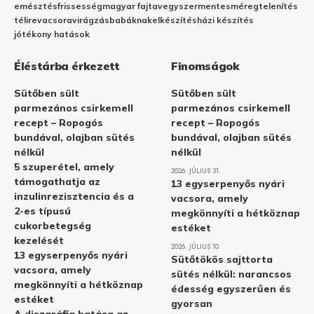
emésztés
frissesség
magyar fajta
vegyszermentes
méregtelenítés
télire
vacsora
virágzás
babáknak
elkészítés
házi készítés
jótékony hatások
Éléstárba érkezett
Finomságok
Sütőben sült
Sütőben sült
parmezános csirkemell
parmezános csirkemell
recept – Ropogós
recept – Ropogós
bundával, olajban sütés
bundával, olajban sütés
nélkül
nélkül
5 szuperétel, amely
2026. JÚLIUS 31.
támogathatja az
13 egyserpenyős nyári
inzulinrezisztencia és a
vacsora, amely
2-es típusú
megkönnyíti a hétköznap
cukorbetegség
estéket
kezelését
2026. JÚLIUS 10.
13 egyserpenyős nyári
Sütőtökös sajttorta
vacsora, amely
sütés nélkül: narancsos
megkönnyíti a hétköznap
édesség egyszerűen és
estéket
gyorsan