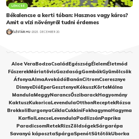
LENCSE
Békalencse a kerti tóban: Hasznos vagy káros?
Amit a vízi növényről tudni érdemes
ÉLÉSTÁR.HU
2025. DECEMBER 20.
Aloe Vera
Bodza
Család
Egészség
Élelem
Életmód
Fűszerek
Máriatövis
Gazdaság
Gombák
Gyümölcsök
Áfonya
Alma
Avokádó
Banán
Citrom
Cseresznye
Dinnye
Dió
Eper
Gesztenye
Kókusz
Körte
Málna
Mandula
Meggy
Narancs
Őszibarack
Hagyomány
Kaktusz
Kukorica
Levendula
Otthon
Receptek
Rózsa
Brokkoli
Burgonya
Cékla
Cukkini
Fokhagyma
Hagyma
Karfiol
Lencse
Levendula
Padlizsán
Paprika
Paradicsom
Retek
Rizs
Zöldségek
Sárgarépa
Savanyú káposzta
Spárga
Spenót
Sütőtök
Uborka