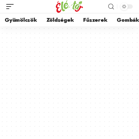
Gyümölcsök
Zöldségek
Fűszerek
Gombá