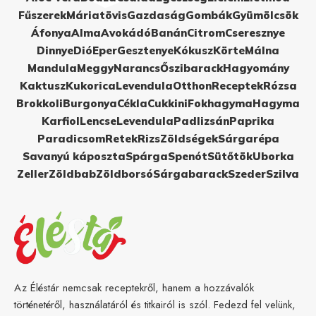
Fűszerek
Máriatövis
Gazdaság
Gombák
Gyümölcsök
Áfonya
Alma
Avokádó
Banán
Citrom
Cseresznye
Dinnye
Dió
Eper
Gesztenye
Kókusz
Körte
Málna
Mandula
Meggy
Narancs
Őszibarack
Hagyomány
Kaktusz
Kukorica
Levendula
Otthon
Receptek
Rózsa
Brokkoli
Burgonya
Cékla
Cukkini
Fokhagyma
Hagyma
Karfiol
Lencse
Levendula
Padlizsán
Paprika
Paradicsom
Retek
Rizs
Zöldségek
Sárgarépa
Savanyú káposzta
Spárga
Spenót
Sütőtök
Uborka
Zeller
Zöldbab
Zöldborsó
Sárgabarack
Szeder
Szilva
Az Éléstár nemcsak receptekről, hanem a hozzávalók
történetéről, használatáról és titkairól is szól. Fedezd fel velünk,