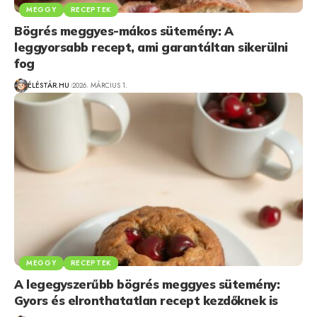
MEGGY
RECEPTEK
Bögrés meggyes-mákos sütemény: A
leggyorsabb recept, ami garantáltan sikerülni
fog
ÉLÉSTÁR.HU
2026. MÁRCIUS 1.
MEGGY
RECEPTEK
A legegyszerűbb bögrés meggyes sütemény:
Gyors és elronthatatlan recept kezdőknek is