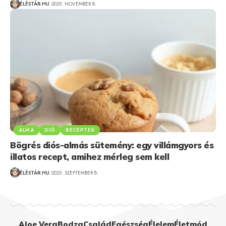
ÉLÉSTÁR.HU
2025. NOVEMBER 8.
ALMA
DIÓ
RECEPTEK
Bögrés diós-almás sütemény: egy villámgyors és
illatos recept, amihez mérleg sem kell
ÉLÉSTÁR.HU
2025. SZEPTEMBER 8.
Aloe Vera
Bodza
Család
Egészség
Élelem
Életmód