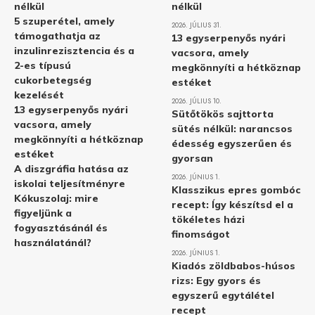
nélkül
nélkül
5 szuperétel, amely
2026. JÚLIUS 31.
támogathatja az
13 egyserpenyős nyári
inzulinrezisztencia és a
vacsora, amely
2-es típusú
megkönnyíti a hétköznap
cukorbetegség
estéket
kezelését
2026. JÚLIUS 10.
13 egyserpenyős nyári
Sütőtökös sajttorta
vacsora, amely
sütés nélkül: narancsos
megkönnyíti a hétköznap
édesség egyszerűen és
estéket
gyorsan
A diszgráfia hatása az
2026. JÚNIUS 1.
iskolai teljesítményre
Klasszikus epres gombóc
Kókuszolaj: mire
recept: Így készítsd el a
figyeljünk a
tökéletes házi
fogyasztásánál és
finomságot
használatánál?
2026. JÚNIUS 1.
Kiadós zöldbabos-húsos
rizs: Egy gyors és
egyszerű egytálétel
recept