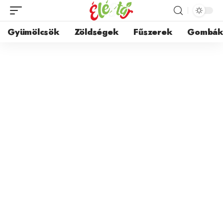
Gyümölcsök
Zöldségek
Fűszerek
Gombá