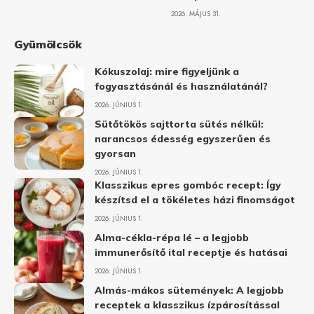
2026. MÁJUS 31.
Gyümölcsök
Kókuszolaj: mire figyeljünk a
fogyasztásánál és használatánál?
2026. JÚNIUS 1.
Sütőtökös sajttorta sütés nélkül:
narancsos édesség egyszerűen és
gyorsan
2026. JÚNIUS 1.
Klasszikus epres gombóc recept: Így
készítsd el a tökéletes házi finomságot
2026. JÚNIUS 1.
Alma-cékla-répa lé – a legjobb
immunerősítő ital receptje és hatásai
2026. JÚNIUS 1.
Almás-mákos sütemények: A legjobb
receptek a klasszikus ízpárosítással