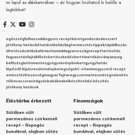
mi lapul az éléskamrában – és hogyan hozhatod ki belőle a
legtöbbet!
egészség
felhasználás
gyors recept
köret
gondozás
desszert
jótékony hatás
diéta
tárolás
házilag
termesztés
tippek
táplálkozás
ültetés
vásárlás
kalória
vitamin
Magyarország
recept
tartósítás
fagyasztás
fajták
főzés
kertészkedés
kert
tünetek
ásványianyag
befőzés
gluténmentes
gyógynövény
biokert
gyógyhatás
lépésről lépésre
sütemény
betegségek
C-vitamin
egyszerű recept
emésztés
frissesség
magyar fajta
vegyszermentes
méregtelenítés
télire
vacsora
virágzás
babáknak
elkészítés
házi készítés
jótékony hatások
Éléstárba érkezett
Finomságok
Sütőben sült
Sütőben sült
parmezános csirkemell
parmezános csirkemell
recept – Ropogós
recept – Ropogós
bundával, olajban sütés
bundával, olajban sütés