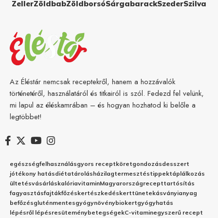
Zeller
Zöldbab
Zöldborsó
Sárgabarack
Szeder
Szilva
Az Éléstár nemcsak receptekről, hanem a hozzávalók
történetéről, használatáról és titkairól is szól. Fedezd fel velünk,
mi lapul az éléskamrában – és hogyan hozhatod ki belőle a
legtöbbet!
egészség
felhasználás
gyors recept
köret
gondozás
desszert
jótékony hatás
diéta
tárolás
házilag
termesztés
tippek
táplálkozás
ültetés
vásárlás
kalória
vitamin
Magyarország
recept
tartósítás
fagyasztás
fajták
főzés
kertészkedés
kert
tünetek
ásványianyag
befőzés
gluténmentes
gyógynövény
biokert
gyógyhatás
lépésről lépésre
sütemény
betegségek
C-vitamin
egyszerű recept