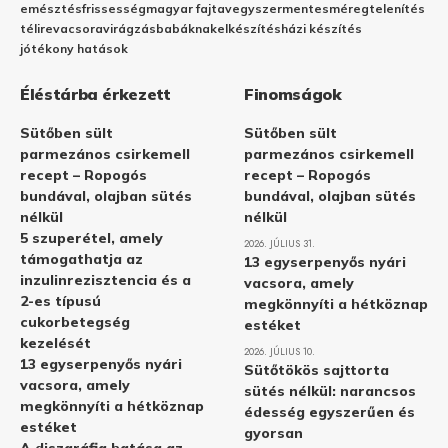
emésztés
frissesség
magyar fajta
vegyszermentes
méregtelenítés
télire
vacsora
virágzás
babáknak
elkészítés
házi készítés
jótékony hatások
Éléstárba érkezett
Finomságok
Sütőben sült
Sütőben sült
parmezános csirkemell
parmezános csirkemell
recept – Ropogós
recept – Ropogós
bundával, olajban sütés
bundával, olajban sütés
nélkül
nélkül
5 szuperétel, amely
2026. JÚLIUS 31.
támogathatja az
13 egyserpenyős nyári
inzulinrezisztencia és a
vacsora, amely
2-es típusú
megkönnyíti a hétköznap
cukorbetegség
estéket
kezelését
2026. JÚLIUS 10.
13 egyserpenyős nyári
Sütőtökös sajttorta
vacsora, amely
sütés nélkül: narancsos
megkönnyíti a hétköznap
édesség egyszerűen és
estéket
gyorsan