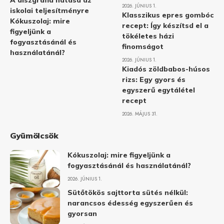
A diszgráfia hatása az
2026. JÚNIUS 1.
iskolai teljesítményre
Klasszikus epres gombóc
Kókuszolaj: mire
recept: Így készítsd el a
figyeljünk a
tökéletes házi
fogyasztásánál és
finomságot
használatánál?
2026. JÚNIUS 1.
Kiadós zöldbabos-húsos
rizs: Egy gyors és
egyszerű egytálétel
recept
2026. MÁJUS 31.
Gyümölcsök
Kókuszolaj: mire figyeljünk a
fogyasztásánál és használatánál?
2026. JÚNIUS 1.
Sütőtökös sajttorta sütés nélkül:
narancsos édesség egyszerűen és
gyorsan