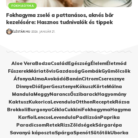
FOKHAGYMA
Fokhagyma zselé a pattanásos, aknés bőr
kezelésére: Hasznos tudnivalók és tippek
ÉLÉSTÁR.HU
2026. JANUÁR 21.
Aloe Vera
Bodza
Család
Egészség
Élelem
Életmód
Fűszerek
Máriatövis
Gazdaság
Gombák
Gyümölcsök
Áfonya
Alma
Avokádó
Banán
Citrom
Cseresznye
Dinnye
Dió
Eper
Gesztenye
Kókusz
Körte
Málna
Mandula
Meggy
Narancs
Őszibarack
Hagyomány
Kaktusz
Kukorica
Levendula
Otthon
Receptek
Rózsa
Brokkoli
Burgonya
Cékla
Cukkini
Fokhagyma
Hagyma
Karfiol
Lencse
Levendula
Padlizsán
Paprika
Paradicsom
Retek
Rizs
Zöldségek
Sárgarépa
Savanyú káposzta
Spárga
Spenót
Sütőtök
Uborka