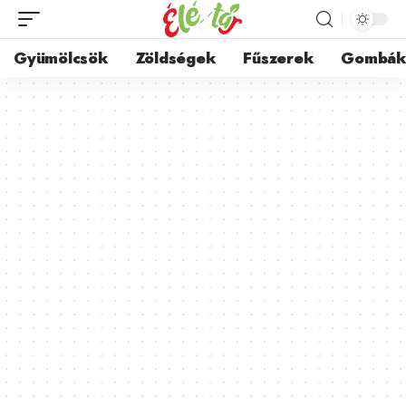
Gyümölcsök
Zöldségek
Fűszerek
Gombá