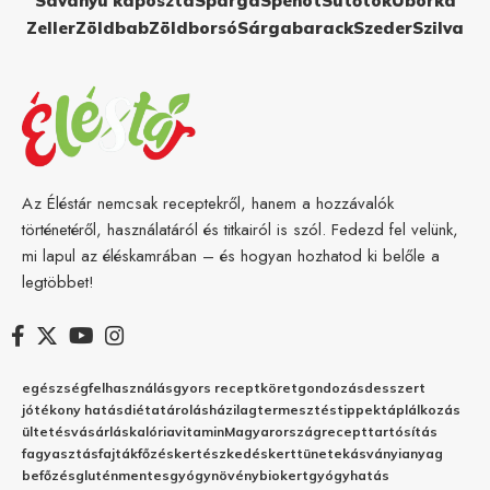
Savanyú káposzta
Spárga
Spenót
Sütőtök
Uborka
Zeller
Zöldbab
Zöldborsó
Sárgabarack
Szeder
Szilva
Az Éléstár nemcsak receptekről, hanem a hozzávalók
történetéről, használatáról és titkairól is szól. Fedezd fel velünk,
mi lapul az éléskamrában – és hogyan hozhatod ki belőle a
legtöbbet!
egészség
felhasználás
gyors recept
köret
gondozás
desszert
jótékony hatás
diéta
tárolás
házilag
termesztés
tippek
táplálkozás
ültetés
vásárlás
kalória
vitamin
Magyarország
recept
tartósítás
fagyasztás
fajták
főzés
kertészkedés
kert
tünetek
ásványianyag
befőzés
gluténmentes
gyógynövény
biokert
gyógyhatás