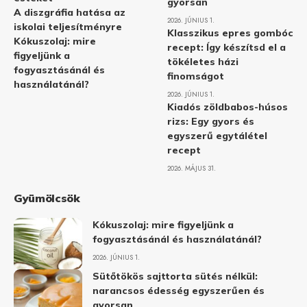
gyorsan
A diszgráfia hatása az
2026. JÚNIUS 1.
iskolai teljesítményre
Klasszikus epres gombóc
Kókuszolaj: mire
recept: Így készítsd el a
figyeljünk a
tökéletes házi
fogyasztásánál és
finomságot
használatánál?
2026. JÚNIUS 1.
Kiadós zöldbabos-húsos
rizs: Egy gyors és
egyszerű egytálétel
recept
2026. MÁJUS 31.
Gyümölcsök
Kókuszolaj: mire figyeljünk a
fogyasztásánál és használatánál?
2026. JÚNIUS 1.
Sütőtökös sajttorta sütés nélkül:
narancsos édesség egyszerűen és
gyorsan