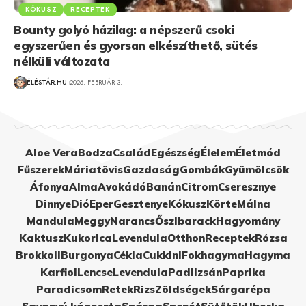
KÓKUSZ
RECEPTEK
Bounty golyó házilag: a népszerű csoki
egyszerűen és gyorsan elkészíthető, sütés
nélküli változata
ÉLÉSTÁR.HU
2026. FEBRUÁR 3.
Aloe Vera
Bodza
Család
Egészség
Élelem
Életmód
Fűszerek
Máriatövis
Gazdaság
Gombák
Gyümölcsök
Áfonya
Alma
Avokádó
Banán
Citrom
Cseresznye
Dinnye
Dió
Eper
Gesztenye
Kókusz
Körte
Málna
Mandula
Meggy
Narancs
Őszibarack
Hagyomány
Kaktusz
Kukorica
Levendula
Otthon
Receptek
Rózsa
Brokkoli
Burgonya
Cékla
Cukkini
Fokhagyma
Hagyma
Karfiol
Lencse
Levendula
Padlizsán
Paprika
Paradicsom
Retek
Rizs
Zöldségek
Sárgarépa