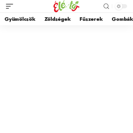
Gyümölcsök
Zöldségek
Fűszerek
Gombá