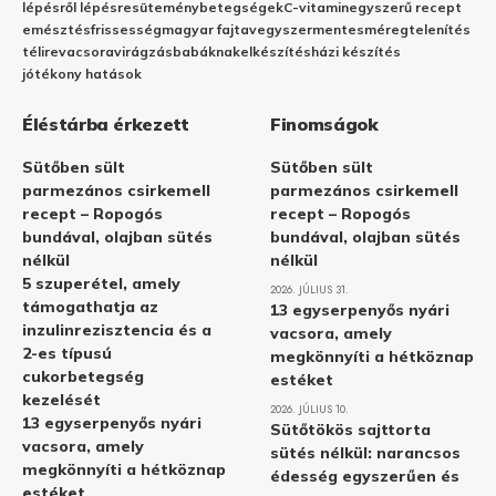
lépésről lépésre
sütemény
betegségek
C-vitamin
egyszerű recept
emésztés
frissesség
magyar fajta
vegyszermentes
méregtelenítés
télire
vacsora
virágzás
babáknak
elkészítés
házi készítés
jótékony hatások
Éléstárba érkezett
Finomságok
Sütőben sült
Sütőben sült
parmezános csirkemell
parmezános csirkemell
recept – Ropogós
recept – Ropogós
bundával, olajban sütés
bundával, olajban sütés
nélkül
nélkül
5 szuperétel, amely
2026. JÚLIUS 31.
támogathatja az
13 egyserpenyős nyári
inzulinrezisztencia és a
vacsora, amely
2-es típusú
megkönnyíti a hétköznap
cukorbetegség
estéket
kezelését
2026. JÚLIUS 10.
13 egyserpenyős nyári
Sütőtökös sajttorta
vacsora, amely
sütés nélkül: narancsos
megkönnyíti a hétköznap
édesség egyszerűen és
estéket