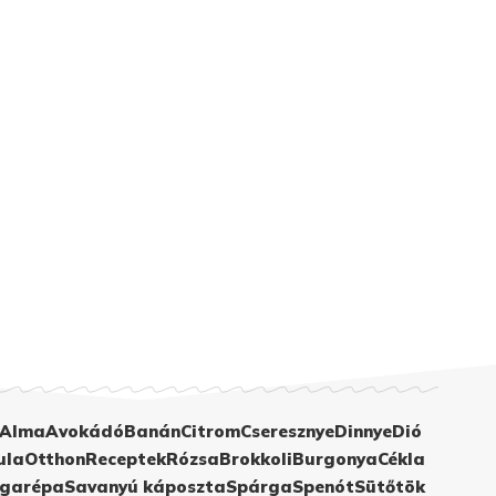
Alma
Avokádó
Banán
Citrom
Cseresznye
Dinnye
Dió
ula
Otthon
Receptek
Rózsa
Brokkoli
Burgonya
Cékla
garépa
Savanyú káposzta
Spárga
Spenót
Sütőtök