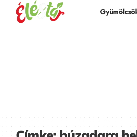
Gyümölcsö
Címke:
búzadara hel