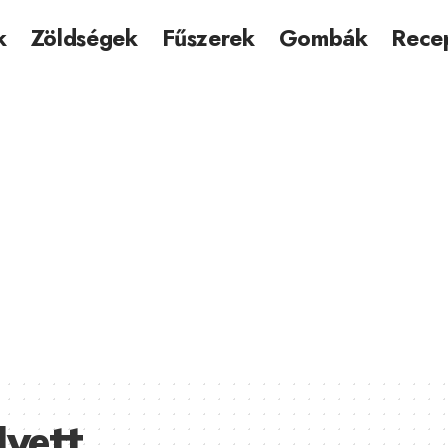
k
Zöldségek
Fűszerek
Gombák
Rece
yett