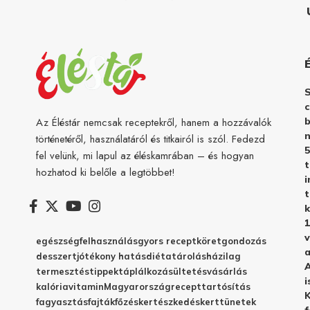
c
b
Az Éléstár nemcsak receptekről, hanem a hozzávalók
n
történetéről, használatáról és titkairól is szól. Fedezd
5
fel velünk, mi lapul az éléskamrában – és hogyan
hozhatod ki belőle a legtöbbet!
i
t
k
1
v
egészség
felhasználás
gyors recept
köret
gondozás
a
desszert
jótékony hatás
diéta
tárolás
házilag
A
termesztés
tippek
táplálkozás
ültetés
vásárlás
i
kalória
vitamin
Magyarország
recept
tartósítás
K
fagyasztás
fajták
főzés
kertészkedés
kert
tünetek
f