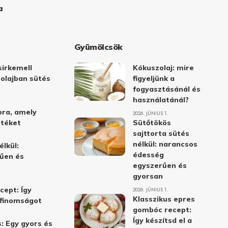
a
Gyümölcsök
irkemell
Kókuszolaj: mire
 olajban sütés
figyeljünk a
fogyasztásánál és
használatánál?
ora, amely
2026. JÚNIUS 1.
stéket
Sütőtökös
sajttorta sütés
nélkül: narancsos
élkül:
édesség
űen és
egyszerűen és
gyorsan
cept: Így
2026. JÚNIUS 1.
Klasszikus epres
i finomságot
gombóc recept:
Így készítsd el a
: Egy gyors és