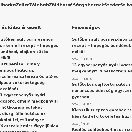
Uborka
Zeller
Zöldbab
Zöldborsó
Sárgabarack
Szeder
Szilv
Éléstárba érkezett
Finomságok
Sütőben sült parmezános
Sütőben sült parmezános cs
sirkemell recept – Ropogós
recept – Ropogós bundával,
undával, olajban sütés
nélkül
élkül
2026. JÚLIUS 31.
 szuperétel, amely
13 egyserpenyős nyári vacs
támogathatja az
megkönnyíti a hétköznap e
nzulinrezisztencia és a 2-es
2026. JÚLIUS 10.
ípusú cukorbetegség
Sütőtökös sajttorta sütés n
ezelését
narancsos édesség egyszer
3 egyserpenyős nyári
gyorsan
acsora, amely megkönnyíti
2026. JÚNIUS 1.
 hétköznap estéket
Klasszikus epres gombóc re
 diszgráfia hatása az
készítsd el a tökéletes ház
skolai teljesítményre
2026. JÚNIUS 1.
ókuszolaj: mire figyeljünk a
Kiadós zöldbabos-húsos rizs
ogyasztásánál és