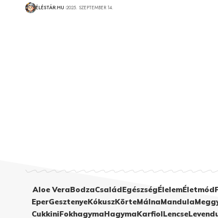
ÉLÉSTÁR.HU
2025. SZEPTEMBER 14.
Aloe Vera
Bodza
Család
Egészség
Élelem
Életmód
Eper
Gesztenye
Kókusz
Körte
Málna
Mandula
Megg
Cukkini
Fokhagyma
Hagyma
Karfiol
Lencse
Levend