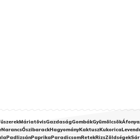
Fűszerek
Máriatövis
Gazdaság
Gombák
Gyümölcsök
Áfonya
y
Narancs
Őszibarack
Hagyomány
Kaktusz
Kukorica
Levend
ula
Padlizsán
Paprika
Paradicsom
Retek
Rizs
Zöldségek
Sár