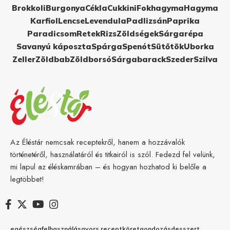
Brokkoli
Burgonya
Cékla
Cukkini
Fokhagyma
Hagyma
Karfiol
Lencse
Levendula
Padlizsán
Paprika
Paradicsom
Retek
Rizs
Zöldségek
Sárgarépa
Savanyú káposzta
Spárga
Spenót
Sütőtök
Uborka
Zeller
Zöldbab
Zöldborsó
Sárgabarack
Szeder
Szilva
Az Éléstár nemcsak receptekről, hanem a hozzávalók
történetéről, használatáról és titkairól is szól. Fedezd fel velünk,
mi lapul az éléskamrában – és hogyan hozhatod ki belőle a
legtöbbet!
egészség
felhasználás
gyors recept
köret
gondozás
desszert