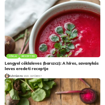
CÉKLA
RECEPTEK
Lengyel céklaleves (barszcz): A híres, savanykás
leves eredeti receptje
ÉLÉSTÁR.HU
2025. OKTÓBER 7.