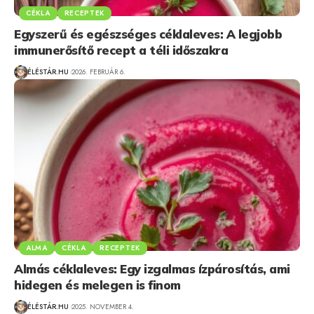
CÉKLA
RECEPTEK
Egyszerű és egészséges céklaleves: A legjobb
immunerősítő recept a téli időszakra
ÉLÉSTÁR.HU
2026. FEBRUÁR 6.
ALMA
CÉKLA
RECEPTEK
Almás céklaleves: Egy izgalmas ízpárosítás, ami
hidegen és melegen is finom
ÉLÉSTÁR.HU
2025. NOVEMBER 4.