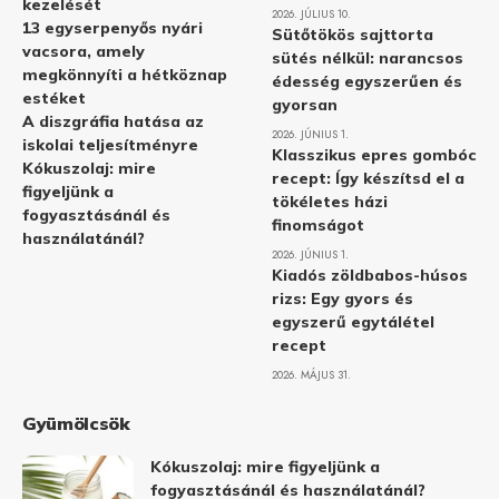
kezelését
2026. JÚLIUS 10.
13 egyserpenyős nyári
Sütőtökös sajttorta
vacsora, amely
sütés nélkül: narancsos
megkönnyíti a hétköznap
édesség egyszerűen és
estéket
gyorsan
A diszgráfia hatása az
2026. JÚNIUS 1.
iskolai teljesítményre
Klasszikus epres gombóc
Kókuszolaj: mire
recept: Így készítsd el a
figyeljünk a
tökéletes házi
fogyasztásánál és
finomságot
használatánál?
2026. JÚNIUS 1.
Kiadós zöldbabos-húsos
rizs: Egy gyors és
egyszerű egytálétel
recept
2026. MÁJUS 31.
Gyümölcsök
Kókuszolaj: mire figyeljünk a
fogyasztásánál és használatánál?