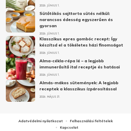
2026. JÚNIUS 1.
Sütőtökös sajttorta sütés nélkül:
narancsos édesség egyszerűen és
gyorsan
2026. JÚNIUS 1.
Klasszikus epres gombóc recept: Így
készítsd el a tökéletes házi finomságot
2026. JÚNIUS 1.
Alma-cékla-répa lé – a legjobb
immunerősítő ital receptje és hatásai
2026. JÚNIUS 1.
Almás-mákos sütemények: A legjobb
receptek a klasszikus ízpárosítással
2026. MÁJUS 31.
Adatvédelmi nyilatkozat
Felhasználási feltételek
Kapcsolat