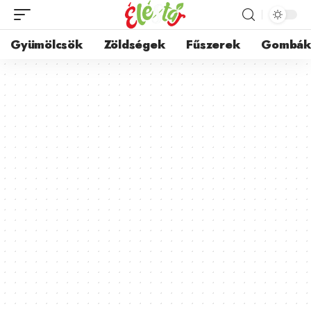
Gyümölcsök
Zöldségek
Fűszerek
Gombá