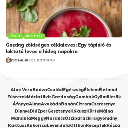
CÉKLA
RECEPTEK
Gazdag zöldséges céklaleves: Egy tápláló és
laktató leves a hideg napokra
ÉLÉSTÁR.HU
2025. SZEPTEMBER 9.
Aloe Vera
Bodza
Család
Egészség
Élelem
Életmód
Fűszerek
Máriatövis
Gazdaság
Gombák
Gyümölcsök
Áfonya
Alma
Avokádó
Banán
Citrom
Cseresznye
Dinnye
Dió
Eper
Gesztenye
Kókusz
Körte
Málna
Mandula
Meggy
Narancs
Őszibarack
Hagyomány
Kaktusz
Kukorica
Levendula
Otthon
Receptek
Rózsa