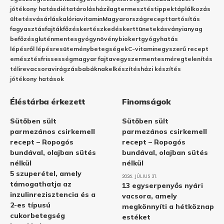
jótékony hatás
diéta
tárolás
házilag
termesztés
tippek
táplálkozás
ültetés
vásárlás
kalória
vitamin
Magyarország
recept
tartósítás
fagyasztás
fajták
főzés
kertészkedés
kert
tünetek
ásványianyag
befőzés
gluténmentes
gyógynövény
biokert
gyógyhatás
lépésről lépésre
sütemény
betegségek
C-vitamin
egyszerű recept
emésztés
frissesség
magyar fajta
vegyszermentes
méregtelenítés
télire
vacsora
virágzás
babáknak
elkészítés
házi készítés
jótékony hatások
Éléstárba érkezett
Finomságok
Sütőben sült
Sütőben sült
parmezános csirkemell
parmezános csirkemell
recept – Ropogós
recept – Ropogós
bundával, olajban sütés
bundával, olajban sütés
nélkül
nélkül
5 szuperétel, amely
2026. JÚLIUS 31.
támogathatja az
13 egyserpenyős nyári
inzulinrezisztencia és a
vacsora, amely
2-es típusú
megkönnyíti a hétköznap
cukorbetegség
estéket